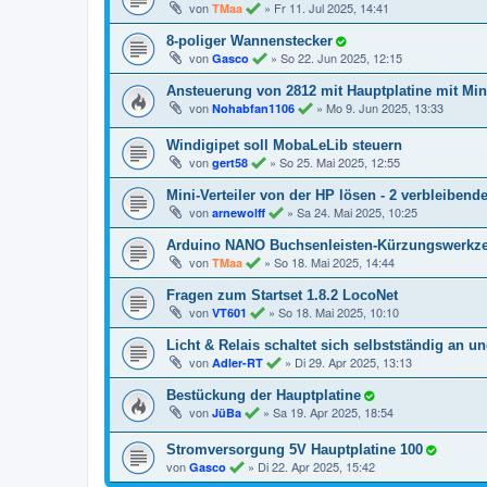
von
»
Fr 11. Jul 2025, 14:41
TMaa
8-poliger Wannenstecker
von
»
So 22. Jun 2025, 12:15
Gasco
Ansteuerung von 2812 mit Hauptplatine mit Miniv
von
»
Mo 9. Jun 2025, 13:33
Nohabfan1106
Windigipet soll MobaLeLib steuern
von
»
So 25. Mai 2025, 12:55
gert58
Mini-Verteiler von der HP lösen - 2 verbleibend
von
»
Sa 24. Mai 2025, 10:25
arnewolff
Arduino NANO Buchsenleisten-Kürzungswerkz
von
»
So 18. Mai 2025, 14:44
TMaa
Fragen zum Startset 1.8.2 LocoNet
von
»
So 18. Mai 2025, 10:10
VT601
Licht & Relais schaltet sich selbstständig an u
von
»
Di 29. Apr 2025, 13:13
Adler-RT
Bestückung der Hauptplatine
von
»
Sa 19. Apr 2025, 18:54
JüBa
Stromversorgung 5V Hauptplatine 100
von
»
Di 22. Apr 2025, 15:42
Gasco