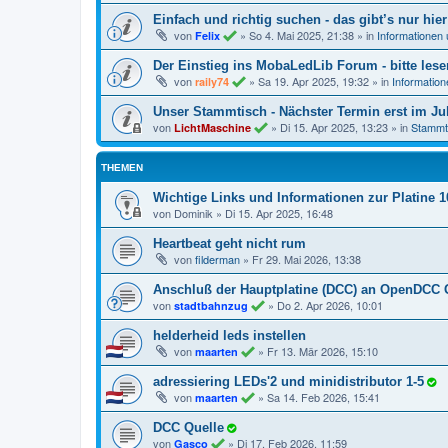
Einfach und richtig suchen - das gibt’s nur hier
von
»
So 4. Mai 2025, 21:38
» in
Informationen
Felix
Der Einstieg ins MobaLedLib Forum - bitte lese
von
»
Sa 19. Apr 2025, 19:32
» in
Informatio
raily74
Unser Stammtisch - Nächster Termin erst im Jul
von
»
Di 15. Apr 2025, 13:23
» in
Stammt
LichtMaschine
THEMEN
Wichtige Links und Informationen zur Platine 1
von
Dominik
»
Di 15. Apr 2025, 16:48
Heartbeat geht nicht rum
von
filderman
»
Fr 29. Mai 2026, 13:38
Anschluß der Hauptplatine (DCC) an OpenDCC
von
»
Do 2. Apr 2026, 10:01
stadtbahnzug
helderheid leds instellen
von
»
Fr 13. Mär 2026, 15:10
maarten
adressiering LEDs'2 und minidistributor 1-5
von
»
Sa 14. Feb 2026, 15:41
maarten
DCC Quelle
von
»
Di 17. Feb 2026, 11:59
Gasco