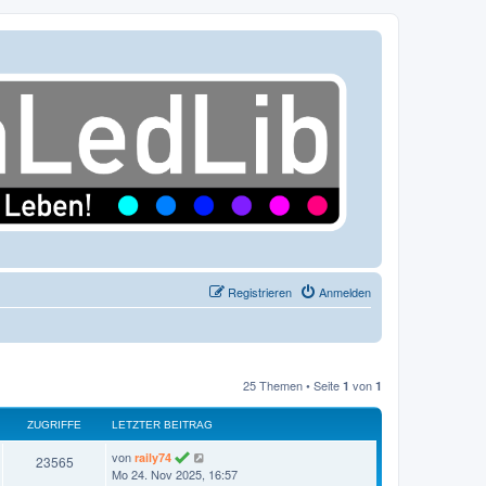
Registrieren
Anmelden
25 Themen • Seite
von
1
1
ZUGRIFFE
LETZTER BEITRAG
L
von
raily74
Z
23565
e
Mo 24. Nov 2025, 16:57