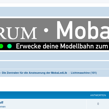
- Die Zentralen für die Ansteuerung der MobaLedLib
Lichtmaschine (101)
ANTWORTEN
ff
A
0
hemen