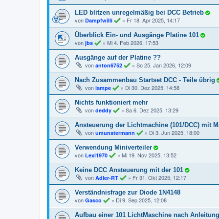
LED blitzen unregelmäßig bei DCC Betrieb
von
»
Fr 18. Apr 2025, 14:17
Dampfwilli
Überblick Ein- und Ausgänge Platine 101
von
»
Mi 4. Feb 2026, 17:53
jbs
Ausgänge auf der Platine ??
von
»
So 25. Jan 2026, 12:09
anton6752
Nach Zusammenbau Startset DCC - Teile übrig
von
»
Di 30. Dez 2025, 14:58
lampe
Nichts funktioniert mehr
von
»
Sa 6. Dez 2025, 13:29
deddy
Ansteuerung der Lichtmachine (101/DCC) mit 
von
»
Di 3. Jun 2025, 18:00
umunstermann
Verwendung Miniverteiler
von
»
Mi 19. Nov 2025, 13:52
Lexi1970
Keine DCC Ansteuerung mit der 101
von
»
Fr 31. Okt 2025, 12:17
Adler-RT
Verständnisfrage zur Diode 1N4148
von
»
Di 9. Sep 2025, 12:08
Gasco
Aufbau einer 101 LichtMaschine nach Anleitun