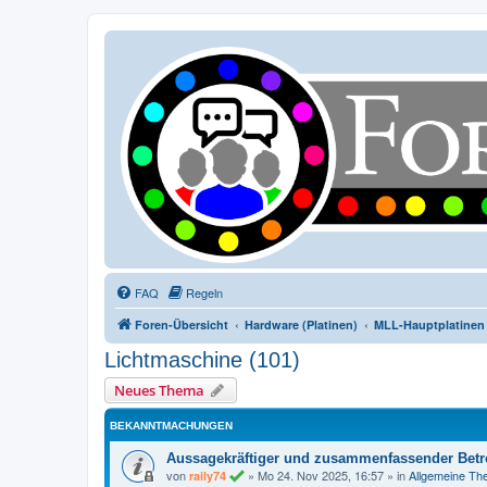
FAQ
Regeln
Foren-Übersicht
Hardware (Platinen)
MLL-Hauptplatinen 
Lichtmaschine (101)
Neues Thema
BEKANNTMACHUNGEN
Aussagekräftiger und zusammenfassender Betre
von
»
Mo 24. Nov 2025, 16:57
» in
Allgemeine T
raily74