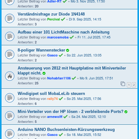
Letzter Beitrag von
«
Mo 3. Nov 2025, 17:50
Adler-RT
Antworten:
20
Verständnisfrage zur Diode 1N4148
Letzter Beitrag von
«
Di 9. Sep 2025, 14:15
Percival
Antworten:
3
Aufbau einer 101 LichtMaschine nach Anleitung
Letzter Beitrag von
«
Fr 11. Jul 2025, 17:45
marcosmoba
Antworten:
2
8-poliger Wannenstecker
Letzter Beitrag von
«
So 22. Jun 2025, 13:05
Gasco
Antworten:
2
Ansteuerung von 2812 mit Hauptplatine mit Miniverteiler
klappt nicht.
Letzter Beitrag von
«
Mo 9. Jun 2025, 17:51
Nohabfan1106
Antworten:
25
1
2
Windigipet soll MobaLeLib steuern
Letzter Beitrag von
«
So 25. Mai 2025, 17:56
raily74
Antworten:
6
Mini-Verteiler von der HP lösen - 2 verbleibende Ports?
Letzter Beitrag von
«
Sa 24. Mai 2025, 12:10
arnewolff
Antworten:
5
Arduino NANO Buchsenleisten-Kürzungswerkzeug
Letzter Beitrag von
«
So 18. Mai 2025, 15:52
Gasco