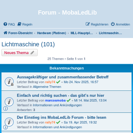
Forum - MobaLedLib
FAQ
Regeln
Registrieren
Anmelden
Foren-Übersicht
Hardware (Platinen)
MLL-Hauptplatinen - Die Zentralen für die Ansteuerung der MobaLedLib
Lichtmaschine (101)
Lichtmaschine (101)
Neues Thema
25 Themen • Seite
von
1
1
Bekanntmachungen
Aussagekräftiger und zusammenfassender Betreff
Letzter Beitrag von
«
Mo 24. Nov 2025, 16:57
raily74
Verfasst in
Allgemeine Themen
Einfach und richtig suchen - das gibt’s nur hier
Letzter Beitrag von
«
Mi 14. Mai 2025, 13:04
marcosmoba
Verfasst in
Informationen und Ankündigungen
Antworten:
3
Der Einstieg ins MobaLedLib Forum - bitte lesen
Letzter Beitrag von
«
Sa 19. Apr 2025, 19:32
raily74
Verfasst in
Informationen und Ankündigungen