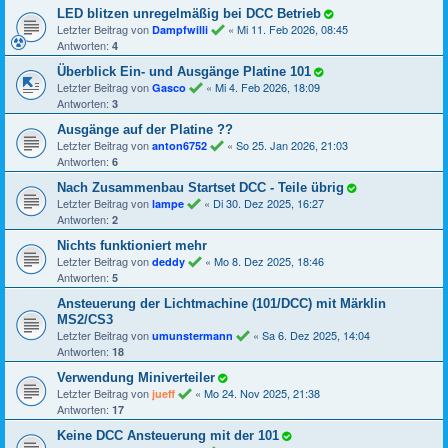
LED blitzen unregelmäßig bei DCC Betrieb
Letzter Beitrag von
«
Mi 11. Feb 2026, 08:45
Dampfwilli
Antworten:
4
Überblick Ein- und Ausgänge Platine 101
Letzter Beitrag von
«
Mi 4. Feb 2026, 18:09
Gasco
Antworten:
3
Ausgänge auf der Platine ??
Letzter Beitrag von
«
So 25. Jan 2026, 21:03
anton6752
Antworten:
6
Nach Zusammenbau Startset DCC - Teile übrig
Letzter Beitrag von
«
Di 30. Dez 2025, 16:27
lampe
Antworten:
2
Nichts funktioniert mehr
Letzter Beitrag von
«
Mo 8. Dez 2025, 18:46
deddy
Antworten:
5
Ansteuerung der Lichtmachine (101/DCC) mit Märklin
MS2/CS3
Letzter Beitrag von
«
Sa 6. Dez 2025, 14:04
umunstermann
Antworten:
18
Verwendung Miniverteiler
Letzter Beitrag von
«
Mo 24. Nov 2025, 21:38
jueff
Antworten:
17
Keine DCC Ansteuerung mit der 101