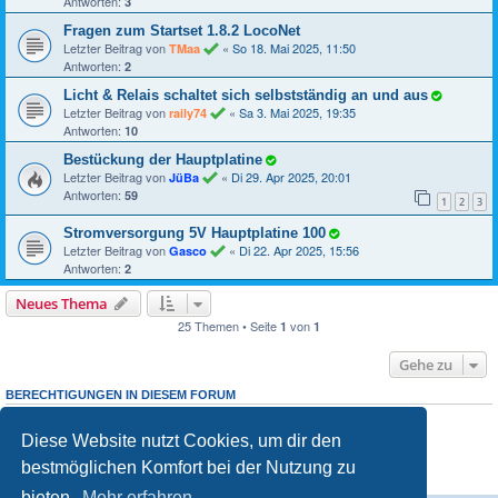
Antworten:
3
Fragen zum Startset 1.8.2 LocoNet
Letzter Beitrag von
«
So 18. Mai 2025, 11:50
TMaa
Antworten:
2
Licht & Relais schaltet sich selbstständig an und aus
Letzter Beitrag von
«
Sa 3. Mai 2025, 19:35
raily74
Antworten:
10
Bestückung der Hauptplatine
Letzter Beitrag von
«
Di 29. Apr 2025, 20:01
JüBa
Antworten:
59
1
2
3
Stromversorgung 5V Hauptplatine 100
Letzter Beitrag von
«
Di 22. Apr 2025, 15:56
Gasco
Antworten:
2
Neues Thema
25 Themen • Seite
von
1
1
Gehe zu
BERECHTIGUNGEN IN DIESEM FORUM
Du darfst
neuen Themen in diesem Forum erstellen.
keine
Du darfst
Antworten zu Themen in diesem Forum erstellen.
keine
Diese Website nutzt Cookies, um dir den
Du darfst deine Beiträge in diesem Forum
ändern.
nicht
Du darfst deine Beiträge in diesem Forum
löschen.
nicht
bestmöglichen Komfort bei der Nutzung zu
Du darfst
Dateianhänge in diesem Forum erstellen.
keine
bieten.
Mehr erfahren