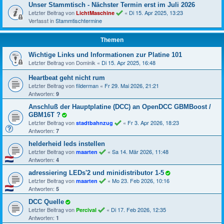
Unser Stammtisch - Nächster Termin erst im Juli 2026
Letzter Beitrag von
«
Di 15. Apr 2025, 13:23
LichtMaschine
Verfasst in
Stammtischtermine
Themen
Wichtige Links und Informationen zur Platine 101
Letzter Beitrag von
Dominik
«
Di 15. Apr 2025, 16:48
Heartbeat geht nicht rum
Letzter Beitrag von
filderman
«
Fr 29. Mai 2026, 21:21
Antworten:
9
Anschluß der Hauptplatine (DCC) an OpenDCC GBMBoost /
GBM16T ?
Letzter Beitrag von
«
Fr 3. Apr 2026, 18:23
stadtbahnzug
Antworten:
7
helderheid leds instellen
Letzter Beitrag von
«
Sa 14. Mär 2026, 11:48
maarten
Antworten:
4
adressiering LEDs'2 und minidistributor 1-5
Letzter Beitrag von
«
Mo 23. Feb 2026, 10:16
maarten
Antworten:
5
DCC Quelle
Letzter Beitrag von
«
Di 17. Feb 2026, 12:35
Percival
Antworten:
1