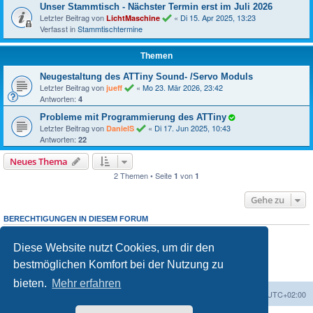
Unser Stammtisch - Nächster Termin erst im Juli 2026
Letzter Beitrag von
«
Di 15. Apr 2025, 13:23
LichtMaschine
Verfasst in
Stammtischtermine
Themen
Neugestaltung des ATTiny Sound- /Servo Moduls
Letzter Beitrag von
«
Mo 23. Mär 2026, 23:42
jueff
Antworten:
4
Probleme mit Programmierung des ATTiny
Letzter Beitrag von
«
Di 17. Jun 2025, 10:43
DanielS
Antworten:
22
Neues Thema
2 Themen • Seite
von
1
1
Gehe zu
BERECHTIGUNGEN IN DIESEM FORUM
Du darfst
neuen Themen in diesem Forum erstellen.
keine
Du darfst
Antworten zu Themen in diesem Forum erstellen.
keine
Diese Website nutzt Cookies, um dir den
Du darfst deine Beiträge in diesem Forum
ändern.
nicht
Du darfst deine Beiträge in diesem Forum
löschen.
nicht
bestmöglichen Komfort bei der Nutzung zu
Du darfst
Dateianhänge in diesem Forum erstellen.
keine
bieten.
Mehr erfahren
Foren-Übersicht
Alle Zeiten sind
UTC+02:00