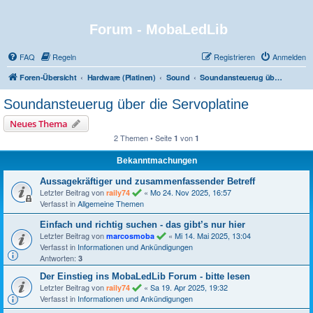
Forum - MobaLedLib
FAQ
Regeln
Registrieren
Anmelden
Foren-Übersicht
Hardware (Platinen)
Sound
Soundansteuerug über die Servoplatine
Soundansteuerug über die Servoplatine
Neues Thema
2 Themen • Seite
von
1
1
Bekanntmachungen
Aussagekräftiger und zusammenfassender Betreff
Letzter Beitrag von
«
Mo 24. Nov 2025, 16:57
raily74
Verfasst in
Allgemeine Themen
Einfach und richtig suchen - das gibt’s nur hier
Letzter Beitrag von
«
Mi 14. Mai 2025, 13:04
marcosmoba
Verfasst in
Informationen und Ankündigungen
Antworten:
3
Der Einstieg ins MobaLedLib Forum - bitte lesen
Letzter Beitrag von
«
Sa 19. Apr 2025, 19:32
raily74
Verfasst in
Informationen und Ankündigungen