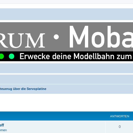
euerug über die Servoplatine
ANTWORTEN
ff
A
0
hemen