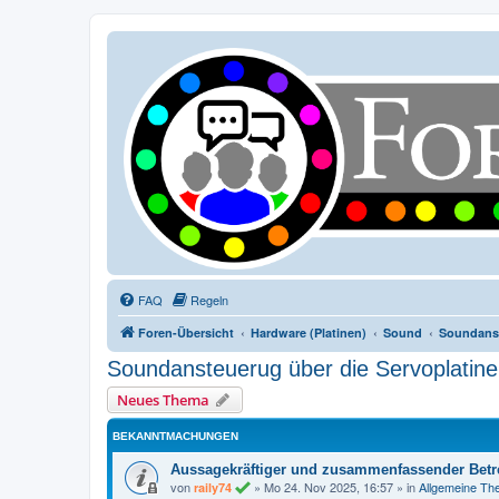
FAQ
Regeln
Foren-Übersicht
Hardware (Platinen)
Sound
Soundanst
Soundansteuerug über die Servoplatine
Neues Thema
BEKANNTMACHUNGEN
Aussagekräftiger und zusammenfassender Betre
von
»
Mo 24. Nov 2025, 16:57
» in
Allgemeine T
raily74