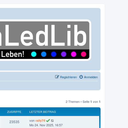
Registrieren
Anmelden
2 Themen • Seite
von
1
1
ZUGRIFFE
LETZTER BEITRAG
L
von
raily74
Z
23535
e
Mo 24. Nov 2025, 16:57