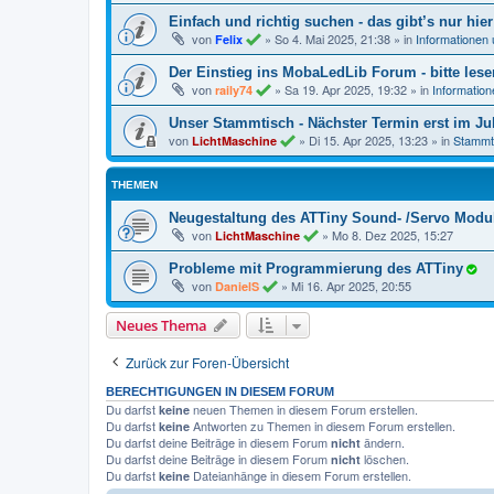
Einfach und richtig suchen - das gibt’s nur hier
von
»
So 4. Mai 2025, 21:38
» in
Informationen
Felix
Der Einstieg ins MobaLedLib Forum - bitte lese
von
»
Sa 19. Apr 2025, 19:32
» in
Informatio
raily74
Unser Stammtisch - Nächster Termin erst im Jul
von
»
Di 15. Apr 2025, 13:23
» in
Stammt
LichtMaschine
THEMEN
Neugestaltung des ATTiny Sound- /Servo Modu
von
»
Mo 8. Dez 2025, 15:27
LichtMaschine
Probleme mit Programmierung des ATTiny
von
»
Mi 16. Apr 2025, 20:55
DanielS
Neues Thema
Zurück zur Foren-Übersicht
BERECHTIGUNGEN IN DIESEM FORUM
Du darfst
neuen Themen in diesem Forum erstellen.
keine
Du darfst
Antworten zu Themen in diesem Forum erstellen.
keine
Du darfst deine Beiträge in diesem Forum
ändern.
nicht
Du darfst deine Beiträge in diesem Forum
löschen.
nicht
Du darfst
Dateianhänge in diesem Forum erstellen.
keine