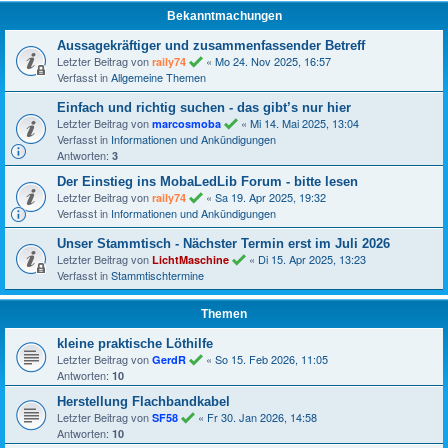
Bekanntmachungen
Aussagekräftiger und zusammenfassender Betreff
Letzter Beitrag von
«
Mo 24. Nov 2025, 16:57
raily74
Verfasst in
Allgemeine Themen
Einfach und richtig suchen - das gibt’s nur hier
Letzter Beitrag von
«
Mi 14. Mai 2025, 13:04
marcosmoba
Verfasst in
Informationen und Ankündigungen
Antworten:
3
Der Einstieg ins MobaLedLib Forum - bitte lesen
Letzter Beitrag von
«
Sa 19. Apr 2025, 19:32
raily74
Verfasst in
Informationen und Ankündigungen
Unser Stammtisch - Nächster Termin erst im Juli 2026
Letzter Beitrag von
«
Di 15. Apr 2025, 13:23
LichtMaschine
Verfasst in
Stammtischtermine
Themen
kleine praktische Löthilfe
Letzter Beitrag von
«
So 15. Feb 2026, 11:05
GerdR
Antworten:
10
Herstellung Flachbandkabel
Letzter Beitrag von
«
Fr 30. Jan 2026, 14:58
SF58
Antworten:
10