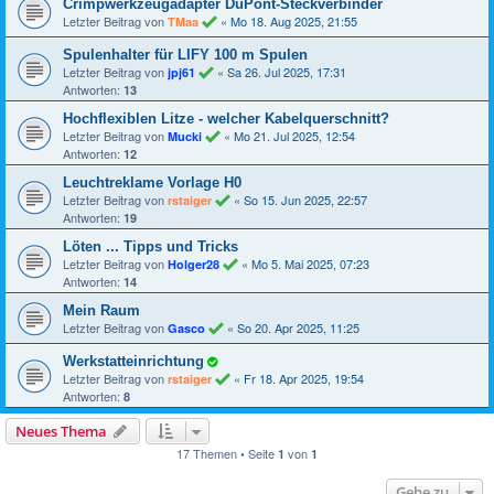
Crimpwerkzeugadapter DuPont-Steckverbinder
Letzter Beitrag von
«
Mo 18. Aug 2025, 21:55
TMaa
Spulenhalter für LIFY 100 m Spulen
Letzter Beitrag von
«
Sa 26. Jul 2025, 17:31
jpj61
Antworten:
13
Hochflexiblen Litze - welcher Kabelquerschnitt?
Letzter Beitrag von
«
Mo 21. Jul 2025, 12:54
Mucki
Antworten:
12
Leuchtreklame Vorlage H0
Letzter Beitrag von
«
So 15. Jun 2025, 22:57
rstaiger
Antworten:
19
Löten ... Tipps und Tricks
Letzter Beitrag von
«
Mo 5. Mai 2025, 07:23
Holger28
Antworten:
14
Mein Raum
Letzter Beitrag von
«
So 20. Apr 2025, 11:25
Gasco
Werkstatteinrichtung
Letzter Beitrag von
«
Fr 18. Apr 2025, 19:54
rstaiger
Antworten:
8
Neues Thema
17 Themen • Seite
von
1
1
Gehe zu