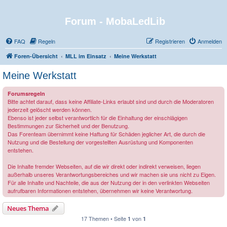
Forum - MobaLedLib
FAQ
Regeln
Registrieren
Anmelden
Foren-Übersicht
MLL im Einsatz
Meine Werkstatt
Meine Werkstatt
Forumsregeln
Bitte achtet darauf, dass keine Affiliate-Links erlaubt sind und durch die Moderatoren
jederzeit gelöscht werden können.
Ebenso ist jeder selbst verantwortlich für die Einhaltung der einschlägigen
Bestimmungen zur Sicherheit und der Benutzung.
Das Forenteam übernimmt keine Haftung für Schäden jeglicher Art, die durch die
Nutzung und die Bestellung der vorgestellten Ausrüstung und Komponenten
entstehen.
Die Inhalte fremder Webseiten, auf die wir direkt oder indirekt verweisen, liegen
außerhalb unseres Verantwortungsbereiches und wir machen sie uns nicht zu Eigen.
Für alle Inhalte und Nachteile, die aus der Nutzung der in den verlinkten Webseiten
aufrufbaren Informationen entstehen, übernehmen wir keine Verantwortung.
Neues Thema
17 Themen • Seite
von
1
1