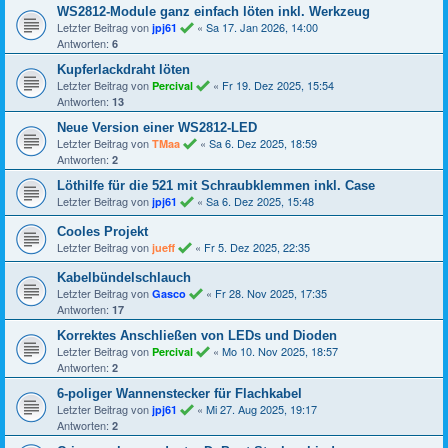
WS2812-Module ganz einfach löten inkl. Werkzeug
Letzter Beitrag von
«
Sa 17. Jan 2026, 14:00
jpj61
Antworten:
6
Kupferlackdraht löten
Letzter Beitrag von
«
Fr 19. Dez 2025, 15:54
Percival
Antworten:
13
Neue Version einer WS2812-LED
Letzter Beitrag von
«
Sa 6. Dez 2025, 18:59
TMaa
Antworten:
2
Löthilfe für die 521 mit Schraubklemmen inkl. Case
Letzter Beitrag von
«
Sa 6. Dez 2025, 15:48
jpj61
Cooles Projekt
Letzter Beitrag von
«
Fr 5. Dez 2025, 22:35
jueff
Kabelbündelschlauch
Letzter Beitrag von
«
Fr 28. Nov 2025, 17:35
Gasco
Antworten:
17
Korrektes Anschließen von LEDs und Dioden
Letzter Beitrag von
«
Mo 10. Nov 2025, 18:57
Percival
Antworten:
2
6-poliger Wannenstecker für Flachkabel
Letzter Beitrag von
«
Mi 27. Aug 2025, 19:17
jpj61
Antworten:
2