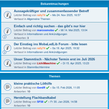
Bekanntmachungen
Aussagekräftiger und zusammenfassender Betreff
Letzter Beitrag von
«
Mo 24. Nov 2025, 16:57
raily74
Verfasst in
Allgemeine Themen
Einfach und richtig suchen - das gibt’s nur hier
Letzter Beitrag von
«
Mi 14. Mai 2025, 13:04
marcosmoba
Verfasst in
Informationen und Ankündigungen
Antworten:
3
Der Einstieg ins MobaLedLib Forum - bitte lesen
Letzter Beitrag von
«
Sa 19. Apr 2025, 19:32
raily74
Verfasst in
Informationen und Ankündigungen
Unser Stammtisch - Nächster Termin erst im Juli 2026
Letzter Beitrag von
«
Di 15. Apr 2025, 13:23
LichtMaschine
Verfasst in
Stammtischtermine
Themen
kleine praktische Löthilfe
Letzter Beitrag von
«
So 15. Feb 2026, 11:05
GerdR
Antworten:
10
Herstellung Flachbandkabel
Letzter Beitrag von
«
Fr 30. Jan 2026, 14:58
SF58
Antworten:
10