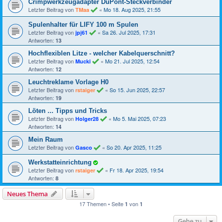
Crimpwerkzeugadapter DuPont-Steckverbinder
Letzter Beitrag von
«
Mo 18. Aug 2025, 21:55
TMaa
Spulenhalter für LIFY 100 m Spulen
Letzter Beitrag von
«
Sa 26. Jul 2025, 17:31
jpj61
Antworten:
13
Hochflexiblen Litze - welcher Kabelquerschnitt?
Letzter Beitrag von
«
Mo 21. Jul 2025, 12:54
Mucki
Antworten:
12
Leuchtreklame Vorlage H0
Letzter Beitrag von
«
So 15. Jun 2025, 22:57
rstaiger
Antworten:
19
Löten ... Tipps und Tricks
Letzter Beitrag von
«
Mo 5. Mai 2025, 07:23
Holger28
Antworten:
14
Mein Raum
Letzter Beitrag von
«
So 20. Apr 2025, 11:25
Gasco
Werkstatteinrichtung
Letzter Beitrag von
«
Fr 18. Apr 2025, 19:54
rstaiger
Antworten:
8
Neues Thema
17 Themen • Seite
von
1
1
Gehe zu