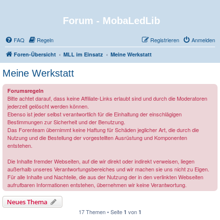
Forum - MobaLedLib
FAQ
Regeln
Registrieren
Anmelden
Foren-Übersicht
MLL im Einsatz
Meine Werkstatt
Meine Werkstatt
Forumsregeln
Bitte achtet darauf, dass keine Affiliate-Links erlaubt sind und durch die Moderatoren
jederzeit gelöscht werden können.
Ebenso ist jeder selbst verantwortlich für die Einhaltung der einschlägigen
Bestimmungen zur Sicherheit und der Benutzung.
Das Forenteam übernimmt keine Haftung für Schäden jeglicher Art, die durch die
Nutzung und die Bestellung der vorgestellten Ausrüstung und Komponenten
entstehen.
Die Inhalte fremder Webseiten, auf die wir direkt oder indirekt verweisen, liegen
außerhalb unseres Verantwortungsbereiches und wir machen sie uns nicht zu Eigen.
Für alle Inhalte und Nachteile, die aus der Nutzung der in den verlinkten Webseiten
aufrufbaren Informationen entstehen, übernehmen wir keine Verantwortung.
Neues Thema
17 Themen • Seite
von
1
1