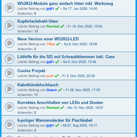
WS2812-Module ganz einfach löten inkl. Werkzeug
Letzter Beitrag von
«
Sa 17. Jan 2026, 14:00
jpj61
Antworten:
6
Kupferlackdraht löten
Letzter Beitrag von
«
Fr 19. Dez 2025, 15:54
Percival
Antworten:
13
Neue Version einer WS2812-LED
Letzter Beitrag von
«
Sa 6. Dez 2025, 18:59
TMaa
Antworten:
2
Löthilfe für die 521 mit Schraubklemmen inkl. Case
Letzter Beitrag von
«
Sa 6. Dez 2025, 15:48
jpj61
Cooles Projekt
Letzter Beitrag von
«
Fr 5. Dez 2025, 22:35
jueff
Kabelbündelschlauch
Letzter Beitrag von
«
Fr 28. Nov 2025, 17:35
Gasco
Antworten:
17
Korrektes Anschließen von LEDs und Dioden
Letzter Beitrag von
«
Mo 10. Nov 2025, 18:57
Percival
Antworten:
2
6-poliger Wannenstecker für Flachkabel
Letzter Beitrag von
«
Mi 27. Aug 2025, 19:17
jpj61
Antworten:
2