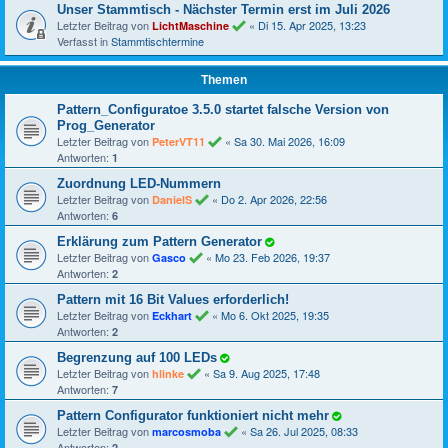
Unser Stammtisch - Nächster Termin erst im Juli 2026
Letzter Beitrag von
«
Di 15. Apr 2025, 13:23
LichtMaschine
Verfasst in
Stammtischtermine
Themen
Pattern_Configuratoe 3.5.0 startet falsche Version von
Prog_Generator
Letzter Beitrag von
«
Sa 30. Mai 2026, 16:09
PeterVT11
Antworten:
1
Zuordnung LED-Nummern
Letzter Beitrag von
«
Do 2. Apr 2026, 22:56
DanielS
Antworten:
6
Erklärung zum Pattern Generator
Letzter Beitrag von
«
Mo 23. Feb 2026, 19:37
Gasco
Antworten:
2
Pattern mit 16 Bit Values erforderlich!
Letzter Beitrag von
«
Mo 6. Okt 2025, 19:35
Eckhart
Antworten:
2
Begrenzung auf 100 LEDs
Letzter Beitrag von
«
Sa 9. Aug 2025, 17:48
hlinke
Antworten:
7
Pattern Configurator funktioniert nicht mehr
Letzter Beitrag von
«
Sa 26. Jul 2025, 08:33
marcosmoba
Antworten:
2