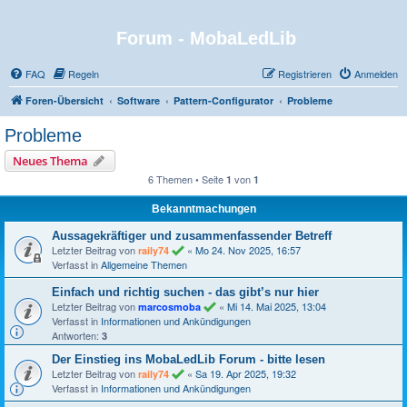
Forum - MobaLedLib
FAQ
Regeln
Registrieren
Anmelden
Foren-Übersicht
Software
Pattern-Configurator
Probleme
Probleme
Neues Thema
6 Themen • Seite
von
1
1
Bekanntmachungen
Aussagekräftiger und zusammenfassender Betreff
Letzter Beitrag von
«
Mo 24. Nov 2025, 16:57
raily74
Verfasst in
Allgemeine Themen
Einfach und richtig suchen - das gibt’s nur hier
Letzter Beitrag von
«
Mi 14. Mai 2025, 13:04
marcosmoba
Verfasst in
Informationen und Ankündigungen
Antworten:
3
Der Einstieg ins MobaLedLib Forum - bitte lesen
Letzter Beitrag von
«
Sa 19. Apr 2025, 19:32
raily74
Verfasst in
Informationen und Ankündigungen