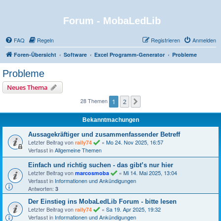
Forum - MobaLedLib
FAQ
Regeln
Registrieren
Anmelden
Foren-Übersicht
Software
Excel Programm-Generator
Probleme
Probleme
Neues Thema
28 Themen
1
2
Nächste
Bekanntmachungen
Aussagekräftiger und zusammenfassender Betreff
Letzter Beitrag von
«
Mo 24. Nov 2025, 16:57
raily74
Verfasst in
Allgemeine Themen
Einfach und richtig suchen - das gibt’s nur hier
Letzter Beitrag von
«
Mi 14. Mai 2025, 13:04
marcosmoba
Verfasst in
Informationen und Ankündigungen
Antworten:
3
Der Einstieg ins MobaLedLib Forum - bitte lesen
Letzter Beitrag von
«
Sa 19. Apr 2025, 19:32
raily74
Verfasst in
Informationen und Ankündigungen