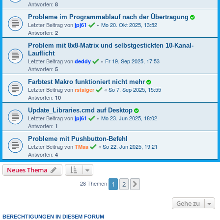
Antworten:
8
Probleme im Programmablauf nach der Übertragung
Letzter Beitrag von
«
Mo 20. Okt 2025, 13:52
jpj61
Antworten:
2
Problem mit 8x8-Matrix und selbstgestickten 10-Kanal-
Lauflicht
Letzter Beitrag von
«
Fr 19. Sep 2025, 17:53
deddy
Antworten:
5
Farbtest Makro funktioniert nicht mehr
Letzter Beitrag von
«
So 7. Sep 2025, 15:55
rstaiger
Antworten:
10
Update_Libraries.cmd auf Desktop
Letzter Beitrag von
«
Mo 23. Jun 2025, 18:02
jpj61
Antworten:
1
Probleme mit Pushbutton-Befehl
Letzter Beitrag von
«
So 22. Jun 2025, 19:21
TMaa
Antworten:
4
Neues Thema
28 Themen
1
2
Nächste
Gehe zu
BERECHTIGUNGEN IN DIESEM FORUM