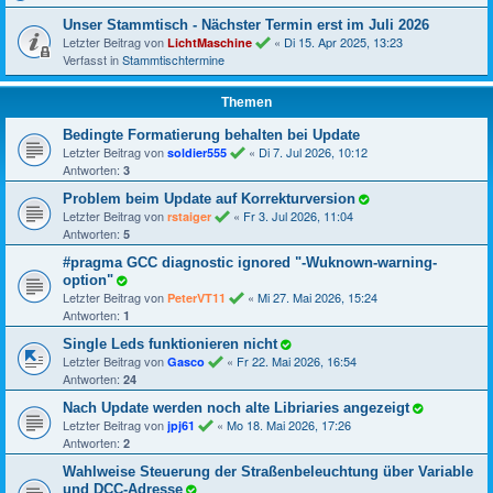
Unser Stammtisch - Nächster Termin erst im Juli 2026
Letzter Beitrag von
«
Di 15. Apr 2025, 13:23
LichtMaschine
Verfasst in
Stammtischtermine
Themen
Bedingte Formatierung behalten bei Update
Letzter Beitrag von
«
Di 7. Jul 2026, 10:12
soldier555
Antworten:
3
Problem beim Update auf Korrekturversion
Letzter Beitrag von
«
Fr 3. Jul 2026, 11:04
rstaiger
Antworten:
5
#pragma GCC diagnostic ignored "-Wuknown-warning-
option"
Letzter Beitrag von
«
Mi 27. Mai 2026, 15:24
PeterVT11
Antworten:
1
Single Leds funktionieren nicht
Letzter Beitrag von
«
Fr 22. Mai 2026, 16:54
Gasco
Antworten:
24
Nach Update werden noch alte Libriaries angezeigt
Letzter Beitrag von
«
Mo 18. Mai 2026, 17:26
jpj61
Antworten:
2
Wahlweise Steuerung der Straßenbeleuchtung über Variable
und DCC-Adresse