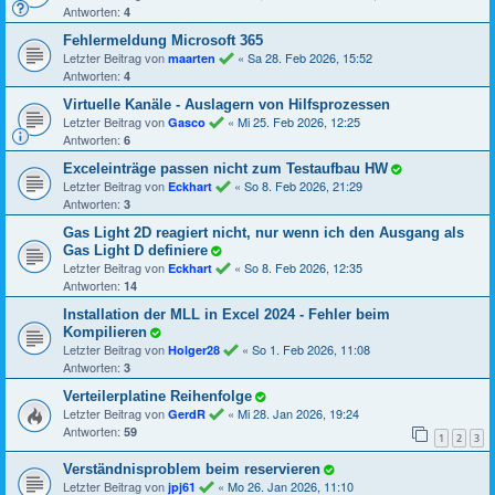
Antworten:
4
Fehlermeldung Microsoft 365
Letzter Beitrag von
«
Sa 28. Feb 2026, 15:52
maarten
Antworten:
4
Virtuelle Kanäle - Auslagern von Hilfsprozessen
Letzter Beitrag von
«
Mi 25. Feb 2026, 12:25
Gasco
Antworten:
6
Exceleinträge passen nicht zum Testaufbau HW
Letzter Beitrag von
«
So 8. Feb 2026, 21:29
Eckhart
Antworten:
3
Gas Light 2D reagiert nicht, nur wenn ich den Ausgang als
Gas Light D definiere
Letzter Beitrag von
«
So 8. Feb 2026, 12:35
Eckhart
Antworten:
14
Installation der MLL in Excel 2024 - Fehler beim
Kompilieren
Letzter Beitrag von
«
So 1. Feb 2026, 11:08
Holger28
Antworten:
3
Verteilerplatine Reihenfolge
Letzter Beitrag von
«
Mi 28. Jan 2026, 19:24
GerdR
Antworten:
59
1
2
3
Verständnisproblem beim reservieren
Letzter Beitrag von
«
Mo 26. Jan 2026, 11:10
jpj61