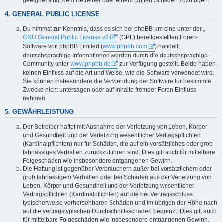
geeignet sind, dem Betreiber oder einem Dritten Schaden zuzufügen.
4. GENERAL PUBLIC LICENSE
Du nimmst zur Kenntnis, dass es sich bei phpBB um eine unter der „
GNU General Public License v2
" (GPL) bereitgestellten Foren-
Software von phpBB Limited (
www.phpbb.com
) handelt;
deutschsprachige Informationen werden durch die deutschsprachige
Community unter
www.phpbb.de
zur Verfügung gestellt. Beide haben
keinen Einfluss auf die Art und Weise, wie die Software verwendet wird.
Sie können insbesondere die Verwendung der Software für bestimmte
Zwecke nicht untersagen oder auf Inhalte fremder Foren Einfluss
nehmen.
5. GEWÄHRLEISTUNG
Der Betreiber haftet mit Ausnahme der Verletzung von Leben, Körper
und Gesundheit und der Verletzung wesentlicher Vertragspflichten
(Kardinalpflichten) nur für Schäden, die auf ein vorsätzliches oder grob
fahrlässiges Verhalten zurückzuführen sind. Dies gilt auch für mittelbare
Folgeschäden wie insbesondere entgangenen Gewinn.
Die Haftung ist gegenüber Verbrauchern außer bei vorsätzlichem oder
grob fahrlässigem Verhalten oder bei Schäden aus der Verletzung von
Leben, Körper und Gesundheit und der Verletzung wesentlicher
Vertragspflichten (Kardinalpflichten) auf die bei Vertragsschluss
typischerweise vorhersehbaren Schäden und im übrigen der Höhe nach
auf die vertragstypischen Durchschnittsschäden begrenzt. Dies gilt auch
für mittelbare Folgeschäden wie insbesondere entgangenen Gewinn.