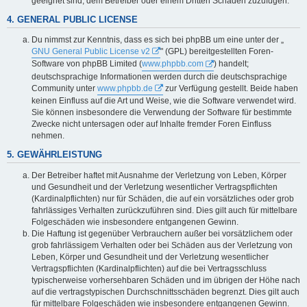
geeignet sind, dem Betreiber oder einem Dritten Schaden zuzufügen.
4. GENERAL PUBLIC LICENSE
Du nimmst zur Kenntnis, dass es sich bei phpBB um eine unter der „
GNU General Public License v2
" (GPL) bereitgestellten Foren-
Software von phpBB Limited (
www.phpbb.com
) handelt;
deutschsprachige Informationen werden durch die deutschsprachige
Community unter
www.phpbb.de
zur Verfügung gestellt. Beide haben
keinen Einfluss auf die Art und Weise, wie die Software verwendet wird.
Sie können insbesondere die Verwendung der Software für bestimmte
Zwecke nicht untersagen oder auf Inhalte fremder Foren Einfluss
nehmen.
5. GEWÄHRLEISTUNG
Der Betreiber haftet mit Ausnahme der Verletzung von Leben, Körper
und Gesundheit und der Verletzung wesentlicher Vertragspflichten
(Kardinalpflichten) nur für Schäden, die auf ein vorsätzliches oder grob
fahrlässiges Verhalten zurückzuführen sind. Dies gilt auch für mittelbare
Folgeschäden wie insbesondere entgangenen Gewinn.
Die Haftung ist gegenüber Verbrauchern außer bei vorsätzlichem oder
grob fahrlässigem Verhalten oder bei Schäden aus der Verletzung von
Leben, Körper und Gesundheit und der Verletzung wesentlicher
Vertragspflichten (Kardinalpflichten) auf die bei Vertragsschluss
typischerweise vorhersehbaren Schäden und im übrigen der Höhe nach
auf die vertragstypischen Durchschnittsschäden begrenzt. Dies gilt auch
für mittelbare Folgeschäden wie insbesondere entgangenen Gewinn.