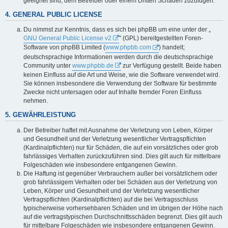
geeignet sind, dem Betreiber oder einem Dritten Schaden zuzufügen.
4. GENERAL PUBLIC LICENSE
Du nimmst zur Kenntnis, dass es sich bei phpBB um eine unter der „
GNU General Public License v2
" (GPL) bereitgestellten Foren-
Software von phpBB Limited (
www.phpbb.com
) handelt;
deutschsprachige Informationen werden durch die deutschsprachige
Community unter
www.phpbb.de
zur Verfügung gestellt. Beide haben
keinen Einfluss auf die Art und Weise, wie die Software verwendet wird.
Sie können insbesondere die Verwendung der Software für bestimmte
Zwecke nicht untersagen oder auf Inhalte fremder Foren Einfluss
nehmen.
5. GEWÄHRLEISTUNG
Der Betreiber haftet mit Ausnahme der Verletzung von Leben, Körper
und Gesundheit und der Verletzung wesentlicher Vertragspflichten
(Kardinalpflichten) nur für Schäden, die auf ein vorsätzliches oder grob
fahrlässiges Verhalten zurückzuführen sind. Dies gilt auch für mittelbare
Folgeschäden wie insbesondere entgangenen Gewinn.
Die Haftung ist gegenüber Verbrauchern außer bei vorsätzlichem oder
grob fahrlässigem Verhalten oder bei Schäden aus der Verletzung von
Leben, Körper und Gesundheit und der Verletzung wesentlicher
Vertragspflichten (Kardinalpflichten) auf die bei Vertragsschluss
typischerweise vorhersehbaren Schäden und im übrigen der Höhe nach
auf die vertragstypischen Durchschnittsschäden begrenzt. Dies gilt auch
für mittelbare Folgeschäden wie insbesondere entgangenen Gewinn.