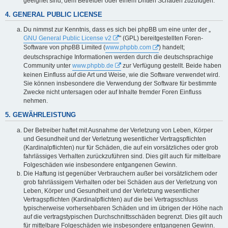
geeignet sind, dem Betreiber oder einem Dritten Schaden zuzufügen.
4. GENERAL PUBLIC LICENSE
Du nimmst zur Kenntnis, dass es sich bei phpBB um eine unter der „
GNU General Public License v2
" (GPL) bereitgestellten Foren-
Software von phpBB Limited (
www.phpbb.com
) handelt;
deutschsprachige Informationen werden durch die deutschsprachige
Community unter
www.phpbb.de
zur Verfügung gestellt. Beide haben
keinen Einfluss auf die Art und Weise, wie die Software verwendet wird.
Sie können insbesondere die Verwendung der Software für bestimmte
Zwecke nicht untersagen oder auf Inhalte fremder Foren Einfluss
nehmen.
5. GEWÄHRLEISTUNG
Der Betreiber haftet mit Ausnahme der Verletzung von Leben, Körper
und Gesundheit und der Verletzung wesentlicher Vertragspflichten
(Kardinalpflichten) nur für Schäden, die auf ein vorsätzliches oder grob
fahrlässiges Verhalten zurückzuführen sind. Dies gilt auch für mittelbare
Folgeschäden wie insbesondere entgangenen Gewinn.
Die Haftung ist gegenüber Verbrauchern außer bei vorsätzlichem oder
grob fahrlässigem Verhalten oder bei Schäden aus der Verletzung von
Leben, Körper und Gesundheit und der Verletzung wesentlicher
Vertragspflichten (Kardinalpflichten) auf die bei Vertragsschluss
typischerweise vorhersehbaren Schäden und im übrigen der Höhe nach
auf die vertragstypischen Durchschnittsschäden begrenzt. Dies gilt auch
für mittelbare Folgeschäden wie insbesondere entgangenen Gewinn.