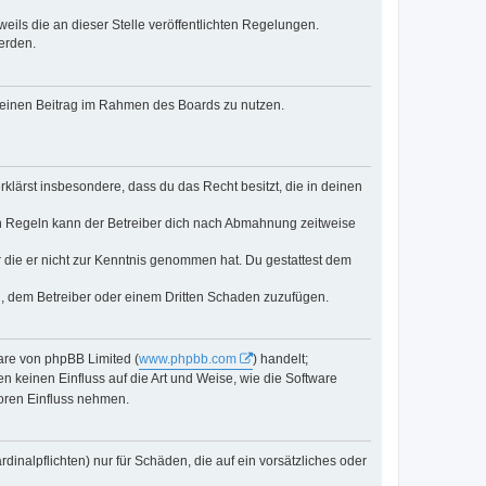
eils die an dieser Stelle veröffentlichten Regelungen.
erden.
, deinen Beitrag im Rahmen des Boards zu nutzen.
erklärst insbesondere, dass du das Recht besitzt, die in deinen
n Regeln kann der Betreiber dich nach Abmahnung zeitweise
er die er nicht zur Kenntnis genommen hat. Du gestattest dem
d, dem Betreiber oder einem Dritten Schaden zuzufügen.
ware von phpBB Limited (
www.phpbb.com
) handelt;
n keinen Einfluss auf die Art und Weise, wie die Software
oren Einfluss nehmen.
inalpflichten) nur für Schäden, die auf ein vorsätzliches oder