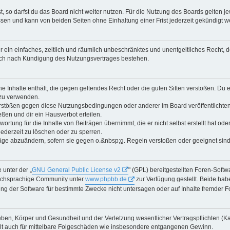
 so darfst du das Board nicht weiter nutzen. Für die Nutzung des Boards gelten jew
sen und kann von beiden Seiten ohne Einhaltung einer Frist jederzeit gekündigt w
ber ein einfaches, zeitlich und räumlich unbeschränktes und unentgeltliches Recht
auch nach Kündigung des Nutzungsvertrages bestehen.
ine Inhalte enthält, die gegen geltendes Recht oder die guten Sitten verstoßen. Du 
 zu verwenden.
erstößen gegen diese Nutzungsbedingungen oder anderer im Board veröffentlichte
ßen und dir ein Hausverbot erteilen.
ortung für die Inhalte von Beiträgen übernimmt, die er nicht selbst erstellt hat od
jederzeit zu löschen oder zu sperren.
räge abzuändern, sofern sie gegen o.&nbsp;g. Regeln verstoßen oder geeignet sin
 unter der „
GNU General Public License v2
" (GPL) bereitgestellten Foren-Soft
tschsprachige Community unter
www.phpbb.de
zur Verfügung gestellt. Beide habe
g der Software für bestimmte Zwecke nicht untersagen oder auf Inhalte fremder F
ben, Körper und Gesundheit und der Verletzung wesentlicher Vertragspflichten (Kard
gilt auch für mittelbare Folgeschäden wie insbesondere entgangenen Gewinn.