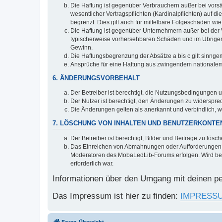
Die Haftung ist gegenüber Verbrauchern außer bei vors
wesentlicher Vertragspflichten (Kardinalpflichten) auf
begrenzt. Dies gilt auch für mittelbare Folgeschäden 
Die Haftung ist gegenüber Unternehmern außer bei der V
typischerweise vorhersehbaren Schäden und im Übrigen 
Gewinn.
Die Haftungsbegrenzung der Absätze a bis c gilt sinnge
Ansprüche für eine Haftung aus zwingendem nationalem
6. ÄNDERUNGSVORBEHALT
Der Betreiber ist berechtigt, die Nutzungsbedingungen 
Der Nutzer ist berechtigt, den Änderungen zu widerspre
Die Änderungen gelten als anerkannt und verbindlich, 
7. LÖSCHUNG VON INHALTEN UND BENUTZERKONTE
Der Betreiber ist berechtigt, Bilder und Beiträge zu lös
Das Einreichen von Abmahnungen oder Aufforderungen z
Moderatoren des MobaLedLib-Forums erfolgen. Wird bereit
erforderlich war.
Informationen über den Umgang mit deinen pe
Das Impressum ist hier zu finden:
IMPRESS
Foren-Übersicht