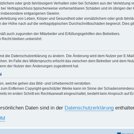
ätzlichem oder grob fahrlässigem Verhalten oder bei Schäden aus der Verletzung 
 die bei Vertragsschluss typischerweise vorhersehbaren Schäden und im übrigen de
wie insbesondere entgangenen Gewinn.
erletzung von Leben, Körper und Gesundheit oder vorsätzlichem oder grob fahrläs
der Höhe nach auf die vertragstypischen Durchschnittsschäden begrenzt. Dies gi
mäß auch zugunsten der Mitarbeiter und Erfüllungsgehilfen des Betreibers.
 Recht bleiben unberührt.
und die Datenschutzerklärung zu ändern. Die Änderung wird dem Nutzer per E-Mail m
chen. Im Falle des Widerspruchs erlischt das zwischen dem Betreiber und dem Nutze
wenn der Nutzer den Änderungen zugestimmt hat.
N
chen, welche gehen das Bild- und Urheberrecht verstoßen.
um Entfernen Copyright-geschützter Werke kann im Sinne der Schadensminderungs
s im ersten Schritt ein Rechtsanwalt eingeschaltet, besteht kein Anspruch auf Er
rsönlichen Daten sind in der
Datenschutzerklärung
enthalte
UM