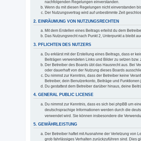
nachfolgenden Regelungen einverstanden.
Wenn du mit diesen Regelungen nicht einverstanden bist,
Der Nutzungsvertrag wird auf unbestimmte Zeit geschlos
2. EINRÄUMUNG VON NUTZUNGSRECHTEN
Mit dem Erstellen eines Beitrags erteilst du dem Betrei
Das Nutzungsrecht nach Punkt 2, Unterpunkt a bleibt 
3. PFLICHTEN DES NUTZERS
Du erklärst mit der Erstellung eines Beitrags, dass er ke
Beiträgen verwendeten Links und Bilder zu setzen bzw.
Der Betreiber des Boards übt das Hausrecht aus. Bei V
oder dauerhaft von der Nutzung dieses Boards ausschlie
Du nimmst zur Kenntnis, dass der Betreiber keine Verantw
Betreiber, dein Benutzerkonto, Beiträge und Funktionen 
Du gestattest dem Betreiber darüber hinaus, deine Beit
4. GENERAL PUBLIC LICENSE
Du nimmst zur Kenntnis, dass es sich bei phpBB um eine
deutschsprachige Informationen werden durch die deu
verwendet wird. Sie können insbesondere die Verwendun
5. GEWÄHRLEISTUNG
Der Betreiber haftet mit Ausnahme der Verletzung von Le
grob fahrlässiges Verhalten zurückzuführen sind. Dies 