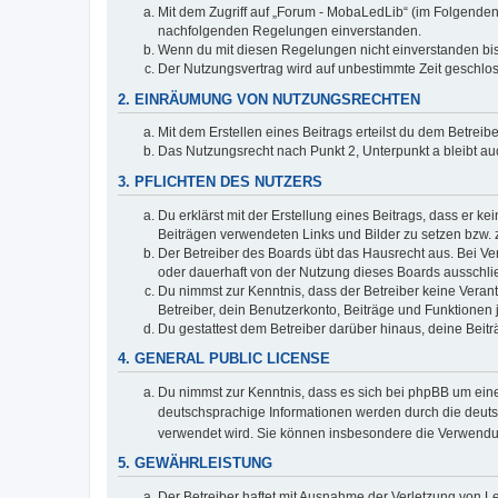
Mit dem Zugriff auf „Forum - MobaLedLib“ (im Folgenden 
nachfolgenden Regelungen einverstanden.
Wenn du mit diesen Regelungen nicht einverstanden bist,
Der Nutzungsvertrag wird auf unbestimmte Zeit geschlos
2. EINRÄUMUNG VON NUTZUNGSRECHTEN
Mit dem Erstellen eines Beitrags erteilst du dem Betrei
Das Nutzungsrecht nach Punkt 2, Unterpunkt a bleibt 
3. PFLICHTEN DES NUTZERS
Du erklärst mit der Erstellung eines Beitrags, dass er ke
Beiträgen verwendeten Links und Bilder zu setzen bzw.
Der Betreiber des Boards übt das Hausrecht aus. Bei V
oder dauerhaft von der Nutzung dieses Boards ausschlie
Du nimmst zur Kenntnis, dass der Betreiber keine Verantw
Betreiber, dein Benutzerkonto, Beiträge und Funktionen 
Du gestattest dem Betreiber darüber hinaus, deine Beit
4. GENERAL PUBLIC LICENSE
Du nimmst zur Kenntnis, dass es sich bei phpBB um eine
deutschsprachige Informationen werden durch die deu
verwendet wird. Sie können insbesondere die Verwendun
5. GEWÄHRLEISTUNG
Der Betreiber haftet mit Ausnahme der Verletzung von Le