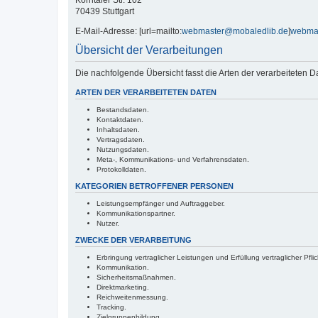
Korntaler Str. 102
70439 Stuttgart
E-Mail-Adresse: [url=mailto:
webmaster@mobaledlib.de
]
webma
Übersicht der Verarbeitungen
Die nachfolgende Übersicht fasst die Arten der verarbeiteten 
ARTEN DER VERARBEITETEN DATEN
Bestandsdaten.
Kontaktdaten.
Inhaltsdaten.
Vertragsdaten.
Nutzungsdaten.
Meta-, Kommunikations- und Verfahrensdaten.
Protokolldaten.
KATEGORIEN BETROFFENER PERSONEN
Leistungsempfänger und Auftraggeber.
Kommunikationspartner.
Nutzer.
ZWECKE DER VERARBEITUNG
Erbringung vertraglicher Leistungen und Erfüllung vertraglicher Pfli
Kommunikation.
Sicherheitsmaßnahmen.
Direktmarketing.
Reichweitenmessung.
Tracking.
Zielgruppenbildung.