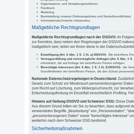
Organisations- und Verwaltungsverfahren.
Feedback.
Marketing.
Bereitstellung unseres Onlineangebotes und Nutzerfreundlichkeit.
Informationstechnische Infrastruktur.
Maßgebliche Rechtsgrundlagen
Maßgebliche Rechtsgrundlagen nach der DSGVO:
Im Folgen
zur Kenntnis, dass neben den Regelungen der DSGVO nationale
maßgeblich sein, teilen wir Ihnen diese in der Datenschutzerkl
Einwilligung (Art. 6 Abs. 1 S. 1 lit. a) DSGVO)
- Die betroffene Pe
Vertragserfüllung und vorvertragliche Anfragen (Art. 6 Abs. 1 S. 
erforderlich, die auf Anfrage der betroffenen Person erfolgen.
Berechtigte Interessen (Art. 6 Abs. 1 S. 1 lit. f) DSGVO)
- die Ver
Grundfreiheiten der betroffenen Person, die den Schutz personen
Nationale Datenschutzregelungen in Deutschland:
Zusätzlic
Gesetz zum Schutz vor Missbrauch personenbezogener Daten 
zum Recht auf Löschung, zum Widerspruchsrecht, zur Verarbei
Entscheidungsfindung im Einzelfall einschließlich Profiling
Hinweis auf Geltung DSGVO und Schweizer DSG:
Diese Date
Aus diesem Grund bitten wir Sie zu beachten, dass aufgrund 
verwendeten Begriffe „Bearbeitung" von „Personendaten", "üb
„personenbezogenen Daten" sowie "berechtigtes Interesse" un
weiterhin nach dem Schweizer DSG bestimmt.
Sicherheitsmaßnahmen