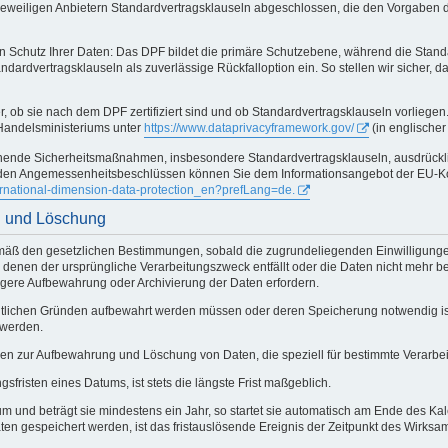
jeweiligen Anbietern Standardvertragsklauseln abgeschlossen, die den Vorgaben
Schutz Ihrer Daten: Das DPF bildet die primäre Schutzebene, während die Standar
rdvertragsklauseln als zuverlässige Rückfalloption ein. So stellen wir sicher, da
r, ob sie nach dem DPF zertifiziert sind und ob Standardvertragsklauseln vorliege
-Handelsministeriums unter
https://www.dataprivacyframework.gov/
(in englischer
chende Sicherheitsmaßnahmen, insbesondere Standardvertragsklauseln, ausdrücklic
ltenden Angemessenheitsbeschlüssen können Sie dem Informationsangebot der EU
ternational-dimension-data-protection_en?prefLang=de.
g und Löschung
mäß den gesetzlichen Bestimmungen, sobald die zugrundeliegenden Einwilligungen
, in denen der ursprüngliche Verarbeitungszweck entfällt oder die Daten nicht meh
ngere Aufbewahrung oder Archivierung der Daten erfordern.
htlichen Gründen aufbewahrt werden müssen oder deren Speicherung notwendig is
 werden.
en zur Aufbewahrung und Löschung von Daten, die speziell für bestimmte Verarbe
isten eines Datums, ist stets die längste Frist maßgeblich.
um und beträgt sie mindestens ein Jahr, so startet sie automatisch am Ende des Kal
 Daten gespeichert werden, ist das fristauslösende Ereignis der Zeitpunkt des Wi