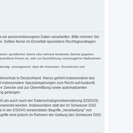
s wir personenbezogene Daten verarbeiten. Bitte nehmen Sie
Sollten ferner im Einzelfall speziellere Rechtsgrundlagen
ür einen spezifischen Zweck oder mehrere bestimmte Zwecke gegeben.
ie betroffene Person ist, oder zur Durchführung vorvertraglicher Maßnahmen
otwendig, vorausgesetzt, dass die Interessen, Grundrechte und
enschutz in Deutschland. Hierzu gehört insbesondere das
 insbesondere Spezialregelungen zum Recht auf Auskunft,
e Zwecke und zur Übermittlung sowie automatisierten
ung gelangen.
DSG als auch nach der Datenschutzgrundverordnung (DSGVO).
verwendet werden. Insbesondere statt der im Schweizer DSG
e in der DSGVO verwendeten Begriffe „Verarbeitung" von
egriffe wird jedoch im Rahmen der Geltung des Schweizer DSG