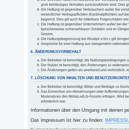
grob fahrlässiges Verhalten zurückzuführen sind. Dies 
Die Haftung ist gegenüber Verbrauchern außer bei vors
wesentlicher Vertragspflichten (Kardinalpflichten) auf
begrenzt. Dies gilt auch für mittelbare Folgeschäden 
Die Haftung ist gegenüber Unternehmern außer bei der V
typischerweise vorhersehbaren Schäden und im Übrigen 
Gewinn.
Die Haftungsbegrenzung der Absätze a bis c gilt sinnge
Ansprüche für eine Haftung aus zwingendem nationalem
6. ÄNDERUNGSVORBEHALT
Der Betreiber ist berechtigt, die Nutzungsbedingungen 
Der Nutzer ist berechtigt, den Änderungen zu widerspre
Die Änderungen gelten als anerkannt und verbindlich, 
7. LÖSCHUNG VON INHALTEN UND BENUTZERKONTE
Der Betreiber ist berechtigt, Bilder und Beiträge zu lös
Das Einreichen von Abmahnungen oder Aufforderungen z
Moderatoren des MobaLedLib-Forums erfolgen. Wird bereit
erforderlich war.
Informationen über den Umgang mit deinen pe
Das Impressum ist hier zu finden:
IMPRESS