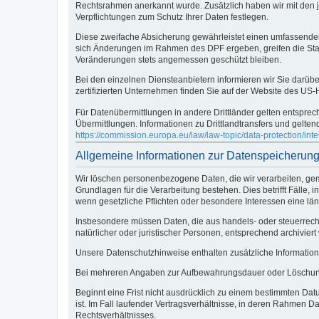
Rechtsrahmen anerkannt wurde. Zusätzlich haben wir mit den 
Verpflichtungen zum Schutz Ihrer Daten festlegen.
Diese zweifache Absicherung gewährleistet einen umfassenden 
sich Änderungen im Rahmen des DPF ergeben, greifen die Standa
Veränderungen stets angemessen geschützt bleiben.
Bei den einzelnen Diensteanbietern informieren wir Sie darübe
zertifizierten Unternehmen finden Sie auf der Website des US
Für Datenübermittlungen in andere Drittländer gelten entspre
Übermittlungen. Informationen zu Drittlandtransfers und ge
https://commission.europa.eu/law/law-topic/data-protection/in
Allgemeine Informationen zur Datenspeicherun
Wir löschen personenbezogene Daten, die wir verarbeiten, ge
Grundlagen für die Verarbeitung bestehen. Dies betrifft Fälle
wenn gesetzliche Pflichten oder besondere Interessen eine lä
Insbesondere müssen Daten, die aus handels- oder steuerrec
natürlicher oder juristischer Personen, entsprechend archiviert
Unsere Datenschutzhinweise enthalten zusätzliche Information
Bei mehreren Angaben zur Aufbewahrungsdauer oder Löschungsfr
Beginnt eine Frist nicht ausdrücklich zu einem bestimmten Dat
ist. Im Fall laufender Vertragsverhältnisse, in deren Rahmen
Rechtsverhältnisses.