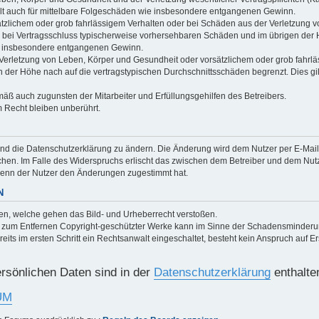
gilt auch für mittelbare Folgeschäden wie insbesondere entgangenen Gewinn.
ätzlichem oder grob fahrlässigem Verhalten oder bei Schäden aus der Verletzung 
 die bei Vertragsschluss typischerweise vorhersehbaren Schäden und im übrigen de
wie insbesondere entgangenen Gewinn.
erletzung von Leben, Körper und Gesundheit oder vorsätzlichem oder grob fahrläs
der Höhe nach auf die vertragstypischen Durchschnittsschäden begrenzt. Dies gi
mäß auch zugunsten der Mitarbeiter und Erfüllungsgehilfen des Betreibers.
 Recht bleiben unberührt.
und die Datenschutzerklärung zu ändern. Die Änderung wird dem Nutzer per E-Mail m
chen. Im Falle des Widerspruchs erlischt das zwischen dem Betreiber und dem Nutze
wenn der Nutzer den Änderungen zugestimmt hat.
N
chen, welche gehen das Bild- und Urheberrecht verstoßen.
um Entfernen Copyright-geschützter Werke kann im Sinne der Schadensminderungs
s im ersten Schritt ein Rechtsanwalt eingeschaltet, besteht kein Anspruch auf Er
rsönlichen Daten sind in der
Datenschutzerklärung
enthalte
UM