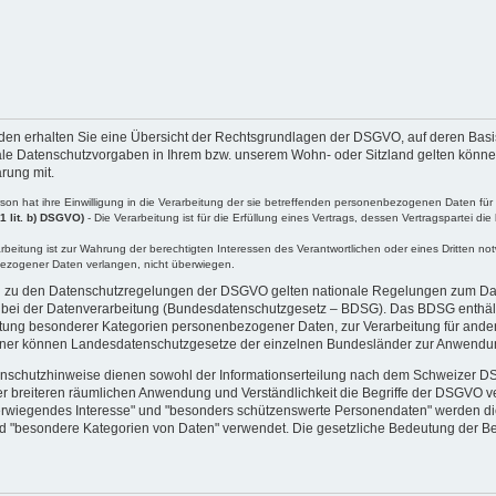
den erhalten Sie eine Übersicht der Rechtsgrundlagen der DSGVO, auf deren Basi
 Datenschutzvorgaben in Ihrem bzw. unserem Wohn- oder Sitzland gelten können. 
ärung mit.
rson hat ihre Einwilligung in die Verarbeitung der sie betreffenden personenbezogenen Daten f
1 lit. b) DSGVO)
- Die Verarbeitung ist für die Erfüllung eines Vertrags, dessen Vertragspartei d
arbeitung ist zur Wahrung der berechtigten Interessen des Verantwortlichen oder eines Dritten n
bezogener Daten verlangen, nicht überwiegen.
h zu den Datenschutzregelungen der DSGVO gelten nationale Regelungen zum Dat
bei der Datenverarbeitung (Bundesdatenschutzgesetz – BDSG). Das BDSG enthält
tung besonderer Kategorien personenbezogener Daten, zur Verarbeitung für ander
. Ferner können Landesdatenschutzgesetze der einzelnen Bundesländer zur Anwend
nschutzhinweise dienen sowohl der Informationserteilung nach dem Schweizer 
der breiteren räumlichen Anwendung und Verständlichkeit die Begriffe der DSGVO 
erwiegendes Interesse" und "besonders schützenswerte Personendaten" werden di
d "besondere Kategorien von Daten" verwendet. Die gesetzliche Bedeutung der B