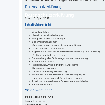
Du stimmst den Regeln im folgenden Abschnitt zur Nutzung de
Datenschutzerklärung
Datenschutzerklärung
Stand: 9. April 2025
Inhaltsübersicht
Verantwortlicher
Übersicht der Verarbeitungen
Maßgebliche Rechtsgrundlagen
Sicherheitsmaßnahmen
Übermittlung von personenbezogenen Daten
Internationale Datentransfers
Allgemeine Informationen zur Datenspeicherung und Löschung
Rechte der betroffenen Personen
Bereitstellung des Onlineangebots und Webhosting
Einsatz von Cookies
Registrierung, Anmeldung und Nutzerkonto
Community Funktionen
Kontakt- und Anfrageverwaltung
Newsletter und elektronische Benachrichtigungen
Kundenrezensionen und Bewertungsverfahren
Plug-ins und eingebettete Funktionen sowie Inhalte
Begriffsdefinitionen
Verantwortlicher
EBERWEIN-SERVICE
Frank Eberwein