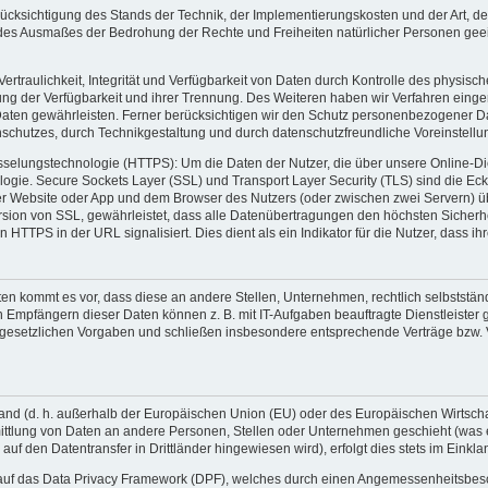
rücksichtigung des Stands der Technik, der Implementierungskosten und der Art, 
nd des Ausmaßes der Bedrohung der Rechte und Freiheiten natürlicher Personen g
raulichkeit, Integrität und Verfügbarkeit von Daten durch Kontrolle des physisc
rung der Verfügbarkeit und ihrer Trennung. Des Weiteren haben wir Verfahren eing
ten gewährleisten. Ferner berücksichtigen wir den Schutz personenbezogener Da
schutzes, durch Technikgestaltung und durch datenschutzfreundliche Voreinstellu
elungstechnologie (HTTPS): Um die Daten der Nutzer, die über unsere Online-Die
ogie. Secure Sockets Layer (SSL) und Transport Layer Security (TLS) sind die Eck
der Website oder App und dem Browser des Nutzers (oder zwischen zwei Servern) ü
 Version von SSL, gewährleistet, dass alle Datenübertragungen den höchsten Siche
on HTTPS in der URL signalisiert. Dies dient als ein Indikator für die Nutzer, dass 
kommt es vor, dass diese an andere Stellen, Unternehmen, rechtlich selbstständ
mpfängern dieser Daten können z. B. mit IT-Aufgaben beauftragte Dienstleister ge
 gesetzlichen Vorgaben und schließen insbesondere entsprechende Verträge bzw. 
ittland (d. h. außerhalb der Europäischen Union (EU) oder des Europäischen Wirts
mittlung von Daten an andere Personen, Stellen oder Unternehmen geschieht (was
uf den Datentransfer in Drittländer hingewiesen wird), erfolgt dies stets im Einkl
g auf das Data Privacy Framework (DPF), welches durch einen Angemessenheitsbe