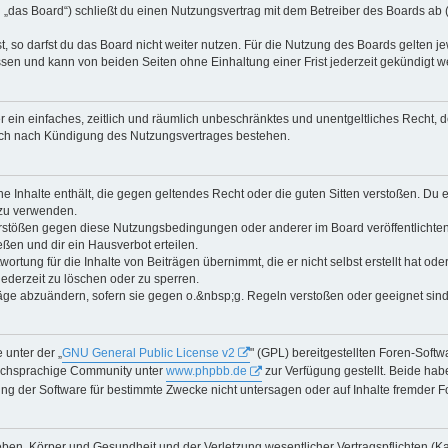
„das Board“) schließt du einen Nutzungsvertrag mit dem Betreiber des Boards ab (i
 so darfst du das Board nicht weiter nutzen. Für die Nutzung des Boards gelten jew
sen und kann von beiden Seiten ohne Einhaltung einer Frist jederzeit gekündigt w
ber ein einfaches, zeitlich und räumlich unbeschränktes und unentgeltliches Recht
auch nach Kündigung des Nutzungsvertrages bestehen.
ine Inhalte enthält, die gegen geltendes Recht oder die guten Sitten verstoßen. Du 
 zu verwenden.
erstößen gegen diese Nutzungsbedingungen oder anderer im Board veröffentlichte
ßen und dir ein Hausverbot erteilen.
ortung für die Inhalte von Beiträgen übernimmt, die er nicht selbst erstellt hat od
jederzeit zu löschen oder zu sperren.
räge abzuändern, sofern sie gegen o.&nbsp;g. Regeln verstoßen oder geeignet sin
 unter der „
GNU General Public License v2
" (GPL) bereitgestellten Foren-Soft
tschsprachige Community unter
www.phpbb.de
zur Verfügung gestellt. Beide habe
g der Software für bestimmte Zwecke nicht untersagen oder auf Inhalte fremder F
ben, Körper und Gesundheit und der Verletzung wesentlicher Vertragspflichten (Kard