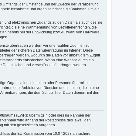
des Umfangs, der Umstände und der Zwecke der Verarbeitung
eeignete technische und organisatorische Maßnahmen, um ein
hen und elektronischen Zugangs zu den Daten als auch des sie
erichtet, die eine Wahrnehmung von Betroffenenrechten, die
ten bereits bei der Entwicklung bzw. Auswahl von Hardware,
ngen.
nste übertragen werden, vor unerlaubten Zugriffen zu
pfeiler der sicheren Datenübertragung im Internet. Diese
bertragen werden, wodurch die Daten vor unbefugtem Zugriff
rheitsstandards entsprechen. Wenn eine Website durch ein
ihre Daten sicher und verschlüsselt übertragen werden.
ige Organisationseinheiten oder Personen übermittelt
hören oder Anbieter von Diensten und Inhalten, die in eine
Vereinbarungen, die dem Schutz Ihrer Daten dienen, mit den
chaftsraums (EWR)) übermitteln oder dies im Rahmen der
 erkennbar wird anhand der Postadresse des jeweiligen
ang mit den gesetzlichen Vorgaben.
schluss der EU-Kommission vom 10.07.2023 als sicherer