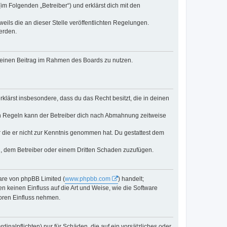
m Folgenden „Betreiber“) und erklärst dich mit den
eils die an dieser Stelle veröffentlichten Regelungen.
erden.
, deinen Beitrag im Rahmen des Boards zu nutzen.
erklärst insbesondere, dass du das Recht besitzt, die in deinen
n Regeln kann der Betreiber dich nach Abmahnung zeitweise
er die er nicht zur Kenntnis genommen hat. Du gestattest dem
d, dem Betreiber oder einem Dritten Schaden zuzufügen.
ware von phpBB Limited (
www.phpbb.com
) handelt;
n keinen Einfluss auf die Art und Weise, wie die Software
oren Einfluss nehmen.
inalpflichten) nur für Schäden, die auf ein vorsätzliches oder