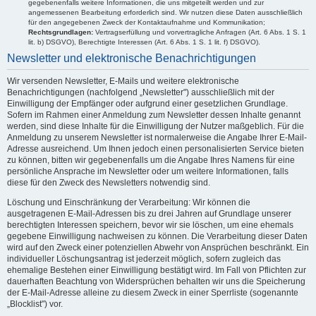
gegebenenfalls weitere Informationen, die uns mitgeteilt werden und zur
angemessenen Bearbeitung erforderlich sind. Wir nutzen diese Daten ausschließlich
für den angegebenen Zweck der Kontaktaufnahme und Kommunikation;
Rechtsgrundlagen:
Vertragserfüllung und vorvertragliche Anfragen (Art. 6 Abs. 1 S. 1
lit. b) DSGVO), Berechtigte Interessen (Art. 6 Abs. 1 S. 1 lit. f) DSGVO).
Newsletter und elektronische Benachrichtigungen
Wir versenden Newsletter, E-Mails und weitere elektronische
Benachrichtigungen (nachfolgend „Newsletter") ausschließlich mit der
Einwilligung der Empfänger oder aufgrund einer gesetzlichen Grundlage.
Sofern im Rahmen einer Anmeldung zum Newsletter dessen Inhalte genannt
werden, sind diese Inhalte für die Einwilligung der Nutzer maßgeblich. Für die
Anmeldung zu unserem Newsletter ist normalerweise die Angabe Ihrer E-Mail-
Adresse ausreichend. Um Ihnen jedoch einen personalisierten Service bieten
zu können, bitten wir gegebenenfalls um die Angabe Ihres Namens für eine
persönliche Ansprache im Newsletter oder um weitere Informationen, falls
diese für den Zweck des Newsletters notwendig sind.
Löschung und Einschränkung der Verarbeitung: Wir können die
ausgetragenen E-Mail-Adressen bis zu drei Jahren auf Grundlage unserer
berechtigten Interessen speichern, bevor wir sie löschen, um eine ehemals
gegebene Einwilligung nachweisen zu können. Die Verarbeitung dieser Daten
wird auf den Zweck einer potenziellen Abwehr von Ansprüchen beschränkt. Ein
individueller Löschungsantrag ist jederzeit möglich, sofern zugleich das
ehemalige Bestehen einer Einwilligung bestätigt wird. Im Fall von Pflichten zur
dauerhaften Beachtung von Widersprüchen behalten wir uns die Speicherung
der E-Mail-Adresse alleine zu diesem Zweck in einer Sperrliste (sogenannte
„Blocklist") vor.