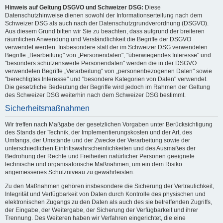
Hinweis auf Geltung DSGVO und Schweizer DSG:
Diese
Datenschutzhinweise dienen sowohl der Informationserteilung nach dem
Schweizer DSG als auch nach der Datenschutzgrundverordnung (DSGVO).
Aus diesem Grund bitten wir Sie zu beachten, dass aufgrund der breiteren
räumlichen Anwendung und Verständlichkeit die Begriffe der DSGVO
verwendet werden. Insbesondere statt der im Schweizer DSG verwendeten
Begriffe „Bearbeitung" von „Personendaten", "überwiegendes Interesse" und
"besonders schützenswerte Personendaten" werden die in der DSGVO
verwendeten Begriffe „Verarbeitung" von „personenbezogenen Daten" sowie
"berechtigtes Interesse" und "besondere Kategorien von Daten" verwendet.
Die gesetzliche Bedeutung der Begriffe wird jedoch im Rahmen der Geltung
des Schweizer DSG weiterhin nach dem Schweizer DSG bestimmt.
Sicherheitsmaßnahmen
Wir treffen nach Maßgabe der gesetzlichen Vorgaben unter Berücksichtigung
des Stands der Technik, der Implementierungskosten und der Art, des
Umfangs, der Umstände und der Zwecke der Verarbeitung sowie der
unterschiedlichen Eintrittswahrscheinlichkeiten und des Ausmaßes der
Bedrohung der Rechte und Freiheiten natürlicher Personen geeignete
technische und organisatorische Maßnahmen, um ein dem Risiko
angemessenes Schutzniveau zu gewährleisten.
Zu den Maßnahmen gehören insbesondere die Sicherung der Vertraulichkeit,
Integrität und Verfügbarkeit von Daten durch Kontrolle des physischen und
elektronischen Zugangs zu den Daten als auch des sie betreffenden Zugriffs,
der Eingabe, der Weitergabe, der Sicherung der Verfügbarkeit und ihrer
Trennung. Des Weiteren haben wir Verfahren eingerichtet, die eine