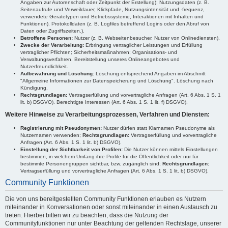
Angaben zur Autorenschaft oder Zeitpunkt der Erstellung); Nutzungsdaten (z. B.
Seitenaufrufe und Verweildauer, Klickpfade, Nutzungsintensität und -frequenz,
verwendete Gerätetypen und Betriebssysteme, Interaktionen mit Inhalten und
Funktionen). Protokolldaten (z. B. Logfiles betreffend Logins oder den Abruf von
Daten oder Zugriffszeiten.).
Betroffene Personen:
Nutzer (z. B. Webseitenbesucher, Nutzer von Onlinediensten).
Zwecke der Verarbeitung:
Erbringung vertraglicher Leistungen und Erfüllung
vertraglicher Pflichten; Sicherheitsmaßnahmen; Organisations- und
Verwaltungsverfahren. Bereitstellung unseres Onlineangebotes und
Nutzerfreundlichkeit.
Aufbewahrung und Löschung:
Löschung entsprechend Angaben im Abschnitt
"Allgemeine Informationen zur Datenspeicherung und Löschung". Löschung nach
Kündigung.
Rechtsgrundlagen:
Vertragserfüllung und vorvertragliche Anfragen (Art. 6 Abs. 1 S. 1
lit. b) DSGVO). Berechtigte Interessen (Art. 6 Abs. 1 S. 1 lit. f) DSGVO).
Weitere Hinweise zu Verarbeitungsprozessen, Verfahren und Diensten:
Registrierung mit Pseudonymen:
Nutzer dürfen statt Klarnamen Pseudonyme als
Nutzernamen verwenden;
Rechtsgrundlagen:
Vertragserfüllung und vorvertragliche
Anfragen (Art. 6 Abs. 1 S. 1 lit. b) DSGVO).
Einstellung der Sichtbarkeit von Profilen:
Die Nutzer können mittels Einstellungen
bestimmen, in welchem Umfang ihre Profile für die Öffentlichkeit oder nur für
bestimmte Personengruppen sichtbar, bzw. zugänglich sind;
Rechtsgrundlagen:
Vertragserfüllung und vorvertragliche Anfragen (Art. 6 Abs. 1 S. 1 lit. b) DSGVO).
Community Funktionen
Die von uns bereitgestellten Community Funktionen erlauben es Nutzern
miteinander in Konversationen oder sonst miteinander in einen Austausch zu
treten. Hierbei bitten wir zu beachten, dass die Nutzung der
Communityfunktionen nur unter Beachtung der geltenden Rechtslage, unserer