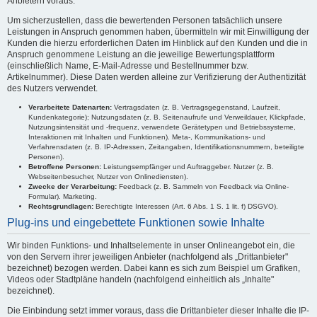
Anbietern voraus.
Um sicherzustellen, dass die bewertenden Personen tatsächlich unsere
Leistungen in Anspruch genommen haben, übermitteln wir mit Einwilligung der
Kunden die hierzu erforderlichen Daten im Hinblick auf den Kunden und die in
Anspruch genommene Leistung an die jeweilige Bewertungsplattform
(einschließlich Name, E-Mail-Adresse und Bestellnummer bzw.
Artikelnummer). Diese Daten werden alleine zur Verifizierung der Authentizität
des Nutzers verwendet.
Verarbeitete Datenarten:
Vertragsdaten (z. B. Vertragsgegenstand, Laufzeit,
Kundenkategorie); Nutzungsdaten (z. B. Seitenaufrufe und Verweildauer, Klickpfade,
Nutzungsintensität und -frequenz, verwendete Gerätetypen und Betriebssysteme,
Interaktionen mit Inhalten und Funktionen). Meta-, Kommunikations- und
Verfahrensdaten (z. B. IP-Adressen, Zeitangaben, Identifikationsnummern, beteiligte
Personen).
Betroffene Personen:
Leistungsempfänger und Auftraggeber. Nutzer (z. B.
Webseitenbesucher, Nutzer von Onlinediensten).
Zwecke der Verarbeitung:
Feedback (z. B. Sammeln von Feedback via Online-
Formular). Marketing.
Rechtsgrundlagen:
Berechtigte Interessen (Art. 6 Abs. 1 S. 1 lit. f) DSGVO).
Plug-ins und eingebettete Funktionen sowie Inhalte
Wir binden Funktions- und Inhaltselemente in unser Onlineangebot ein, die
von den Servern ihrer jeweiligen Anbieter (nachfolgend als „Drittanbieter"
bezeichnet) bezogen werden. Dabei kann es sich zum Beispiel um Grafiken,
Videos oder Stadtpläne handeln (nachfolgend einheitlich als „Inhalte"
bezeichnet).
Die Einbindung setzt immer voraus, dass die Drittanbieter dieser Inhalte die IP-