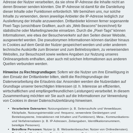
Adresse der Nutzer verarbeiten, da sie ohne IP-Adresse die Inhalte nicht an
deren Browser senden könnten. Die IP-Adresse ist damit für die Darstellung
dieser Inhalte oder Funktionen erforderlich. Wir bemühen uns, nur solche
Inhalte zu verwenden, deren jeweilige Anbieter die IP-Adresse lediglich zur
Auslieferung der Inhalte anzuwenden. Drittanbieter können ferner sogenannte
Pixel-Tags (unsichtbare Grafiken, auch als „Web Beacons" bezeichnet) für
statistische oder Marketingzwecke einsetzen. Durch die „Pixel-Tags" können
Informationen, wie etwa der Besucherverkehr auf den Seiten dieser Website,
ausgewertet werden. Die pseudonymen Informationen können darüber hinaus
in Cookies auf dem Gerät der Nutzer gespeichert werden und unter anderem
technische Auskünfte zum Browser und zum Betriebssystem, zu verweisenden
Websites, zur Besuchszeit sowie weitere Angaben zur Nutzung unseres
Onlineangebots enthalten, aber auch mit solchen Informationen aus anderen
Quellen verbunden werden.
Hinweise zu Rechtsgrundlagen:
Sofern wir die Nutzer um ihre Einwilligung in
den Einsatz der Drittanbieter bitten, stellt die Rechtsgrundlage der
Datenverarbeitung die Erlaubnis dar. Ansonsten werden die Nutzerdaten auf
Grundlage unserer berechtigten Interessen (d. h. Interesse an effizienten,
wirtschaftlichen und empfängerfreundlichen Leistungen) verarbeitet. In diesem
Zusammenhang möchten wir Sie auch auf die Informationen zur Verwendung
von Cookies in dieser Datenschutzerklärung hinweisen.
Verarbeitete Datenarten:
Nutzungsdaten (z. B. Seitenaufrufe und Verweildauer,
Klickpfade, Nutzungsintensität und -frequenz, verwendete Gerätetypen und
Betriebssysteme, Interaktionen mit Inhalten und Funktionen). Meta-, Kommunikations-
und Verfahrensdaten (z. B. IP-Adressen, Zeitangaben, Identifikationsnummern,
beteiligte Personen).
Betroffene Personen:
Nutzer (z. B. Webseitenbesucher, Nutzer von Onlinediensten).