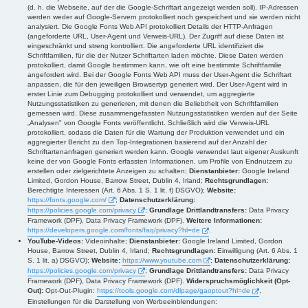
(d. h. die Webseite, auf der die Google-Schriftart angezeigt werden soll). IP-Adressen
werden weder auf Google-Servern protokolliert noch gespeichert und sie werden nicht
analysiert. Die Google Fonts Web API protokolliert Details der HTTP-Anfragen
(angeforderte URL, User-Agent und Verweis-URL). Der Zugriff auf diese Daten ist
eingeschränkt und streng kontrolliert. Die angeforderte URL identifiziert die
Schriftfamilien, für die der Nutzer Schriftarten laden möchte. Diese Daten werden
protokolliert, damit Google bestimmen kann, wie oft eine bestimmte Schriftfamilie
angefordert wird. Bei der Google Fonts Web API muss der User-Agent die Schriftart
anpassen, die für den jeweiligen Browsertyp generiert wird. Der User-Agent wird in
erster Linie zum Debugging protokolliert und verwendet, um aggregierte
Nutzungsstatistiken zu generieren, mit denen die Beliebtheit von Schriftfamilien
gemessen wird. Diese zusammengefassten Nutzungsstatistiken werden auf der Seite
„Analysen" von Google Fonts veröffentlicht. Schließlich wird die Verweis-URL
protokolliert, sodass die Daten für die Wartung der Produktion verwendet und ein
aggregierter Bericht zu den Top-Integrationen basierend auf der Anzahl der
Schriftartenanfragen generiert werden kann. Google verwendet laut eigener Auskunft
keine der von Google Fonts erfassten Informationen, um Profile von Endnutzern zu
erstellen oder zielgerichtete Anzeigen zu schalten;
Dienstanbieter:
Google Ireland
Limited, Gordon House, Barrow Street, Dublin 4, Irland;
Rechtsgrundlagen:
Berechtigte Interessen (Art. 6 Abs. 1 S. 1 lit. f) DSGVO);
Website:
https://fonts.google.com/
;
Datenschutzerklärung:
https://policies.google.com/privacy
;
Grundlage Drittlandtransfers:
Data Privacy
Framework (DPF), Data Privacy Framework (DPF).
Weitere Informationen:
https://developers.google.com/fonts/faq/privacy?hl=de
.
YouTube-Videos:
Videoinhalte;
Dienstanbieter:
Google Ireland Limited, Gordon
House, Barrow Street, Dublin 4, Irland;
Rechtsgrundlagen:
Einwilligung (Art. 6 Abs. 1
S. 1 lit. a) DSGVO);
Website:
https://www.youtube.com
;
Datenschutzerklärung:
https://policies.google.com/privacy
;
Grundlage Drittlandtransfers:
Data Privacy
Framework (DPF), Data Privacy Framework (DPF).
Widerspruchsmöglichkeit (Opt-
Out):
Opt-Out-Plugin:
https://tools.google.com/dlpage/gaoptout?hl=de
,
Einstellungen für die Darstellung von Werbeeinblendungen: