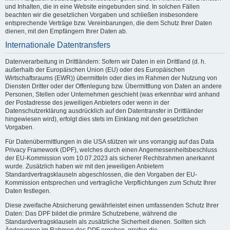
und Inhalten, die in eine Website eingebunden sind. In solchen Fällen
beachten wir die gesetzlichen Vorgaben und schließen insbesondere
entsprechende Verträge bzw. Vereinbarungen, die dem Schutz Ihrer Daten
dienen, mit den Empfängern Ihrer Daten ab.
Internationale Datentransfers
Datenverarbeitung in Drittländern: Sofern wir Daten in ein Drittland (d. h.
außerhalb der Europäischen Union (EU) oder des Europäischen
Wirtschaftsraums (EWR)) übermitteln oder dies im Rahmen der Nutzung von
Diensten Dritter oder der Offenlegung bzw. Übermittlung von Daten an andere
Personen, Stellen oder Unternehmen geschieht (was erkennbar wird anhand
der Postadresse des jeweiligen Anbieters oder wenn in der
Datenschutzerklärung ausdrücklich auf den Datentransfer in Drittländer
hingewiesen wird), erfolgt dies stets im Einklang mit den gesetzlichen
Vorgaben.
Für Datenübermittlungen in die USA stützen wir uns vorrangig auf das Data
Privacy Framework (DPF), welches durch einen Angemessenheitsbeschluss
der EU-Kommission vom 10.07.2023 als sicherer Rechtsrahmen anerkannt
wurde. Zusätzlich haben wir mit den jeweiligen Anbietern
Standardvertragsklauseln abgeschlossen, die den Vorgaben der EU-
Kommission entsprechen und vertragliche Verpflichtungen zum Schutz Ihrer
Daten festlegen.
Diese zweifache Absicherung gewährleistet einen umfassenden Schutz Ihrer
Daten: Das DPF bildet die primäre Schutzebene, während die
Standardvertragsklauseln als zusätzliche Sicherheit dienen. Sollten sich
Änderungen im Rahmen des DPF ergeben, greifen die