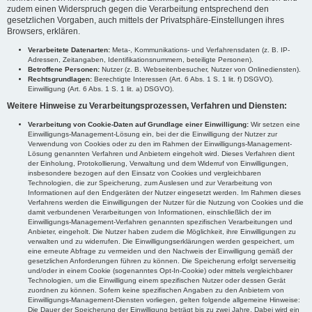
zudem einen Widerspruch gegen die Verarbeitung entsprechend den
gesetzlichen Vorgaben, auch mittels der Privatsphäre-Einstellungen ihres
Browsers, erklären.
Verarbeitete Datenarten:
Meta-, Kommunikations- und Verfahrensdaten (z. B. IP-
Adressen, Zeitangaben, Identifikationsnummern, beteiligte Personen).
Betroffene Personen:
Nutzer (z. B. Webseitenbesucher, Nutzer von Onlinediensten).
Rechtsgrundlagen:
Berechtigte Interessen (Art. 6 Abs. 1 S. 1 lit. f) DSGVO).
Einwilligung (Art. 6 Abs. 1 S. 1 lit. a) DSGVO).
Weitere Hinweise zu Verarbeitungsprozessen, Verfahren und Diensten:
Verarbeitung von Cookie-Daten auf Grundlage einer Einwilligung:
Wir setzen eine
Einwilligungs-Management-Lösung ein, bei der die Einwilligung der Nutzer zur
Verwendung von Cookies oder zu den im Rahmen der Einwilligungs-Management-
Lösung genannten Verfahren und Anbietern eingeholt wird. Dieses Verfahren dient
der Einholung, Protokollierung, Verwaltung und dem Widerruf von Einwilligungen,
insbesondere bezogen auf den Einsatz von Cookies und vergleichbaren
Technologien, die zur Speicherung, zum Auslesen und zur Verarbeitung von
Informationen auf den Endgeräten der Nutzer eingesetzt werden. Im Rahmen dieses
Verfahrens werden die Einwilligungen der Nutzer für die Nutzung von Cookies und die
damit verbundenen Verarbeitungen von Informationen, einschließlich der im
Einwilligungs-Management-Verfahren genannten spezifischen Verarbeitungen und
Anbieter, eingeholt. Die Nutzer haben zudem die Möglichkeit, ihre Einwilligungen zu
verwalten und zu widerrufen. Die Einwilligungserklärungen werden gespeichert, um
eine erneute Abfrage zu vermeiden und den Nachweis der Einwilligung gemäß der
gesetzlichen Anforderungen führen zu können. Die Speicherung erfolgt serverseitig
und/oder in einem Cookie (sogenanntes Opt-In-Cookie) oder mittels vergleichbarer
Technologien, um die Einwilligung einem spezifischen Nutzer oder dessen Gerät
zuordnen zu können. Sofern keine spezifischen Angaben zu den Anbietern von
Einwilligungs-Management-Diensten vorliegen, gelten folgende allgemeine Hinweise:
Die Dauer der Speicherung der Einwilligung beträgt bis zu zwei Jahre. Dabei wird ein