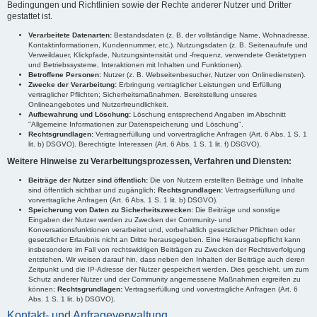
Bedingungen und Richtlinien sowie der Rechte anderer Nutzer und Dritter
gestattet ist.
Verarbeitete Datenarten:
Bestandsdaten (z. B. der vollständige Name, Wohnadresse,
Kontaktinformationen, Kundennummer, etc.). Nutzungsdaten (z. B. Seitenaufrufe und
Verweildauer, Klickpfade, Nutzungsintensität und -frequenz, verwendete Gerätetypen
und Betriebssysteme, Interaktionen mit Inhalten und Funktionen).
Betroffene Personen:
Nutzer (z. B. Webseitenbesucher, Nutzer von Onlinediensten).
Zwecke der Verarbeitung:
Erbringung vertraglicher Leistungen und Erfüllung
vertraglicher Pflichten; Sicherheitsmaßnahmen. Bereitstellung unseres
Onlineangebotes und Nutzerfreundlichkeit.
Aufbewahrung und Löschung:
Löschung entsprechend Angaben im Abschnitt
"Allgemeine Informationen zur Datenspeicherung und Löschung".
Rechtsgrundlagen:
Vertragserfüllung und vorvertragliche Anfragen (Art. 6 Abs. 1 S. 1
lit. b) DSGVO). Berechtigte Interessen (Art. 6 Abs. 1 S. 1 lit. f) DSGVO).
Weitere Hinweise zu Verarbeitungsprozessen, Verfahren und Diensten:
Beiträge der Nutzer sind öffentlich:
Die von Nutzern erstellten Beiträge und Inhalte
sind öffentlich sichtbar und zugänglich;
Rechtsgrundlagen:
Vertragserfüllung und
vorvertragliche Anfragen (Art. 6 Abs. 1 S. 1 lit. b) DSGVO).
Speicherung von Daten zu Sicherheitszwecken:
Die Beiträge und sonstige
Eingaben der Nutzer werden zu Zwecken der Community- und
Konversationsfunktionen verarbeitet und, vorbehaltlich gesetzlicher Pflichten oder
gesetzlicher Erlaubnis nicht an Dritte herausgegeben. Eine Herausgabepflicht kann
insbesondere im Fall von rechtswidrigen Beiträgen zu Zwecken der Rechtsverfolgung
entstehen. Wir weisen darauf hin, dass neben den Inhalten der Beiträge auch deren
Zeitpunkt und die IP-Adresse der Nutzer gespeichert werden. Dies geschieht, um zum
Schutz anderer Nutzer und der Community angemessene Maßnahmen ergreifen zu
können;
Rechtsgrundlagen:
Vertragserfüllung und vorvertragliche Anfragen (Art. 6
Abs. 1 S. 1 lit. b) DSGVO).
Kontakt- und Anfrageverwaltung