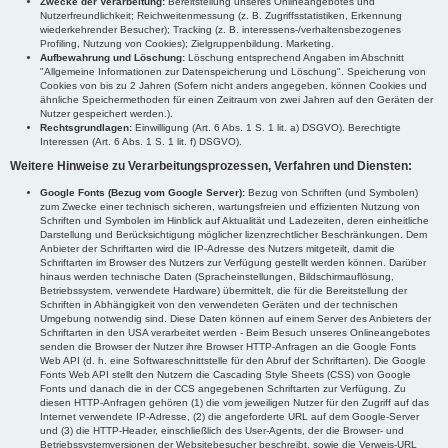
Zwecke der Verarbeitung:
Bereitstellung unseres Onlineangebotes und
Nutzerfreundlichkeit; Reichweitenmessung (z. B. Zugriffsstatistiken, Erkennung
wiederkehrender Besucher); Tracking (z. B. interessens-/verhaltensbezogenes
Profiling, Nutzung von Cookies); Zielgruppenbildung. Marketing.
Aufbewahrung und Löschung:
Löschung entsprechend Angaben im Abschnitt
"Allgemeine Informationen zur Datenspeicherung und Löschung". Speicherung von
Cookies von bis zu 2 Jahren (Sofern nicht anders angegeben, können Cookies und
ähnliche Speichermethoden für einen Zeitraum von zwei Jahren auf den Geräten der
Nutzer gespeichert werden.).
Rechtsgrundlagen:
Einwilligung (Art. 6 Abs. 1 S. 1 lit. a) DSGVO). Berechtigte
Interessen (Art. 6 Abs. 1 S. 1 lit. f) DSGVO).
Weitere Hinweise zu Verarbeitungsprozessen, Verfahren und Diensten:
Google Fonts (Bezug vom Google Server):
Bezug von Schriften (und Symbolen)
zum Zwecke einer technisch sicheren, wartungsfreien und effizienten Nutzung von
Schriften und Symbolen im Hinblick auf Aktualität und Ladezeiten, deren einheitliche
Darstellung und Berücksichtigung möglicher lizenzrechtlicher Beschränkungen. Dem
Anbieter der Schriftarten wird die IP-Adresse des Nutzers mitgeteilt, damit die
Schriftarten im Browser des Nutzers zur Verfügung gestellt werden können. Darüber
hinaus werden technische Daten (Spracheinstellungen, Bildschirmauflösung,
Betriebssystem, verwendete Hardware) übermittelt, die für die Bereitstellung der
Schriften in Abhängigkeit von den verwendeten Geräten und der technischen
Umgebung notwendig sind. Diese Daten können auf einem Server des Anbieters der
Schriftarten in den USA verarbeitet werden - Beim Besuch unseres Onlineangebotes
senden die Browser der Nutzer ihre Browser HTTP-Anfragen an die Google Fonts
Web API (d. h. eine Softwareschnittstelle für den Abruf der Schriftarten). Die Google
Fonts Web API stellt den Nutzern die Cascading Style Sheets (CSS) von Google
Fonts und danach die in der CCS angegebenen Schriftarten zur Verfügung. Zu
diesen HTTP-Anfragen gehören (1) die vom jeweiligen Nutzer für den Zugriff auf das
Internet verwendete IP-Adresse, (2) die angeforderte URL auf dem Google-Server
und (3) die HTTP-Header, einschließlich des User-Agents, der die Browser- und
Betriebssystemversionen der Websitebesucher beschreibt, sowie die Verweis-URL