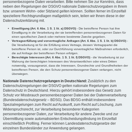
personenbezogene Daten verarbeiten. Bitte nehmen Sie zur Kenntnis, dass
neben den Regelungen der DSGVO nationale Datenschutzvorgaben in Ihrem
bzw. unserem Wohn- oder Sitzland gelten können. Sollten ferner im Einzelfall
speziellere Rechtsgrundlagen maßgeblich sein, teilen wir Ihnen diese in der
Datenschutzerklärung mit.
Einwilligung (Art. 6 Abs. 1 S. 1 lit. a) DSGVO)
- Die betroffene Person hat ihre
Einwilligung in die Verarbeitung der sie betreffenden personenbezogenen Daten für
einen spezifischen Zweck oder mehrere bestimmte Zwecke gegeben.
Vertragserfüllung und vorvertragliche Anfragen (Art. 6 Abs. 1 S. 1 lit. b) DSGVO)
-
Die Verarbeitung ist für die Erfüllung eines Vertrags, dessen Vertragspartei die
betroffene Person ist, oder zur Durchführung vorvertraglicher Maßnahmen erforderlich,
die auf Anfrage der betroffenen Person erfolgen.
Berechtigte Interessen (Art. 6 Abs. 1 S. 1 lit. f) DSGVO)
- die Verarbeitung ist zur
Wahrung der berechtigten Interessen des Verantwortlichen oder eines Dritten
notwendig, vorausgesetzt, dass die Interessen, Grundrechte und Grundfreiheiten der
betroffenen Person, die den Schutz personenbezogener Daten verlangen, nicht
überwiegen.
Nationale Datenschutzregelungen in Deutschland:
Zusätzlich zu den
Datenschutzregelungen der DSGVO gelten nationale Regelungen zum
Datenschutz in Deutschland. Hierzu gehört insbesondere das Gesetz zum
Schutz vor Missbrauch personenbezogener Daten bei der Datenverarbeitung
(Bundesdatenschutzgesetz – BDSG). Das BDSG enthält insbesondere
Spezialregelungen zum Recht auf Auskunft, zum Recht auf Löschung, zum
Widerspruchsrecht, zur Verarbeitung besonderer Kategorien
personenbezogener Daten, zur Verarbeitung für andere Zwecke und zur
Übermittlung sowie automatisierten Entscheidungsfindung im Einzelfall
einschließlich Profiling. Ferner können Landesdatenschutzgesetze der
einzelnen Bundesländer zur Anwendung gelangen.