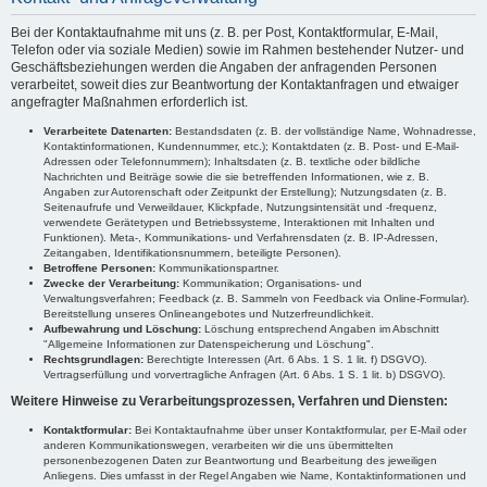
Bei der Kontaktaufnahme mit uns (z. B. per Post, Kontaktformular, E-Mail,
Telefon oder via soziale Medien) sowie im Rahmen bestehender Nutzer- und
Geschäftsbeziehungen werden die Angaben der anfragenden Personen
verarbeitet, soweit dies zur Beantwortung der Kontaktanfragen und etwaiger
angefragter Maßnahmen erforderlich ist.
Verarbeitete Datenarten:
Bestandsdaten (z. B. der vollständige Name, Wohnadresse,
Kontaktinformationen, Kundennummer, etc.); Kontaktdaten (z. B. Post- und E-Mail-
Adressen oder Telefonnummern); Inhaltsdaten (z. B. textliche oder bildliche
Nachrichten und Beiträge sowie die sie betreffenden Informationen, wie z. B.
Angaben zur Autorenschaft oder Zeitpunkt der Erstellung); Nutzungsdaten (z. B.
Seitenaufrufe und Verweildauer, Klickpfade, Nutzungsintensität und -frequenz,
verwendete Gerätetypen und Betriebssysteme, Interaktionen mit Inhalten und
Funktionen). Meta-, Kommunikations- und Verfahrensdaten (z. B. IP-Adressen,
Zeitangaben, Identifikationsnummern, beteiligte Personen).
Betroffene Personen:
Kommunikationspartner.
Zwecke der Verarbeitung:
Kommunikation; Organisations- und
Verwaltungsverfahren; Feedback (z. B. Sammeln von Feedback via Online-Formular).
Bereitstellung unseres Onlineangebotes und Nutzerfreundlichkeit.
Aufbewahrung und Löschung:
Löschung entsprechend Angaben im Abschnitt
"Allgemeine Informationen zur Datenspeicherung und Löschung".
Rechtsgrundlagen:
Berechtigte Interessen (Art. 6 Abs. 1 S. 1 lit. f) DSGVO).
Vertragserfüllung und vorvertragliche Anfragen (Art. 6 Abs. 1 S. 1 lit. b) DSGVO).
Weitere Hinweise zu Verarbeitungsprozessen, Verfahren und Diensten:
Kontaktformular:
Bei Kontaktaufnahme über unser Kontaktformular, per E-Mail oder
anderen Kommunikationswegen, verarbeiten wir die uns übermittelten
personenbezogenen Daten zur Beantwortung und Bearbeitung des jeweiligen
Anliegens. Dies umfasst in der Regel Angaben wie Name, Kontaktinformationen und