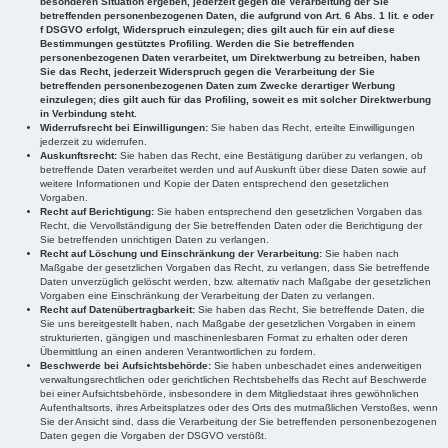
besonderen Situation ergeben, jederzeit gegen die Verarbeitung der Sie
betreffenden personenbezogenen Daten, die aufgrund von Art. 6 Abs. 1 lit. e oder
f DSGVO erfolgt, Widerspruch einzulegen; dies gilt auch für ein auf diese
Bestimmungen gestütztes Profiling. Werden die Sie betreffenden
personenbezogenen Daten verarbeitet, um Direktwerbung zu betreiben, haben
Sie das Recht, jederzeit Widerspruch gegen die Verarbeitung der Sie
betreffenden personenbezogenen Daten zum Zwecke derartiger Werbung
einzulegen; dies gilt auch für das Profiling, soweit es mit solcher Direktwerbung
in Verbindung steht.
Widerrufsrecht bei Einwilligungen:
Sie haben das Recht, erteilte Einwilligungen
jederzeit zu widerrufen.
Auskunftsrecht:
Sie haben das Recht, eine Bestätigung darüber zu verlangen, ob
betreffende Daten verarbeitet werden und auf Auskunft über diese Daten sowie auf
weitere Informationen und Kopie der Daten entsprechend den gesetzlichen
Vorgaben.
Recht auf Berichtigung:
Sie haben entsprechend den gesetzlichen Vorgaben das
Recht, die Vervollständigung der Sie betreffenden Daten oder die Berichtigung der
Sie betreffenden unrichtigen Daten zu verlangen.
Recht auf Löschung und Einschränkung der Verarbeitung:
Sie haben nach
Maßgabe der gesetzlichen Vorgaben das Recht, zu verlangen, dass Sie betreffende
Daten unverzüglich gelöscht werden, bzw. alternativ nach Maßgabe der gesetzlichen
Vorgaben eine Einschränkung der Verarbeitung der Daten zu verlangen.
Recht auf Datenübertragbarkeit:
Sie haben das Recht, Sie betreffende Daten, die
Sie uns bereitgestellt haben, nach Maßgabe der gesetzlichen Vorgaben in einem
strukturierten, gängigen und maschinenlesbaren Format zu erhalten oder deren
Übermittlung an einen anderen Verantwortlichen zu fordern.
Beschwerde bei Aufsichtsbehörde:
Sie haben unbeschadet eines anderweitigen
verwaltungsrechtlichen oder gerichtlichen Rechtsbehelfs das Recht auf Beschwerde
bei einer Aufsichtsbehörde, insbesondere in dem Mitgliedstaat ihres gewöhnlichen
Aufenthaltsorts, ihres Arbeitsplatzes oder des Orts des mutmaßlichen Verstoßes, wenn
Sie der Ansicht sind, dass die Verarbeitung der Sie betreffenden personenbezogenen
Daten gegen die Vorgaben der DSGVO verstößt.