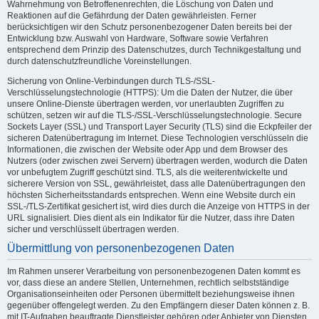
Wahrnehmung von Betroffenenrechten, die Löschung von Daten und
Reaktionen auf die Gefährdung der Daten gewährleisten. Ferner
berücksichtigen wir den Schutz personenbezogener Daten bereits bei der
Entwicklung bzw. Auswahl von Hardware, Software sowie Verfahren
entsprechend dem Prinzip des Datenschutzes, durch Technikgestaltung und
durch datenschutzfreundliche Voreinstellungen.
Sicherung von Online-Verbindungen durch TLS-/SSL-
Verschlüsselungstechnologie (HTTPS): Um die Daten der Nutzer, die über
unsere Online-Dienste übertragen werden, vor unerlaubten Zugriffen zu
schützen, setzen wir auf die TLS-/SSL-Verschlüsselungstechnologie. Secure
Sockets Layer (SSL) und Transport Layer Security (TLS) sind die Eckpfeiler der
sicheren Datenübertragung im Internet. Diese Technologien verschlüsseln die
Informationen, die zwischen der Website oder App und dem Browser des
Nutzers (oder zwischen zwei Servern) übertragen werden, wodurch die Daten
vor unbefugtem Zugriff geschützt sind. TLS, als die weiterentwickelte und
sicherere Version von SSL, gewährleistet, dass alle Datenübertragungen den
höchsten Sicherheitsstandards entsprechen. Wenn eine Website durch ein
SSL-/TLS-Zertifikat gesichert ist, wird dies durch die Anzeige von HTTPS in der
URL signalisiert. Dies dient als ein Indikator für die Nutzer, dass ihre Daten
sicher und verschlüsselt übertragen werden.
Übermittlung von personenbezogenen Daten
Im Rahmen unserer Verarbeitung von personenbezogenen Daten kommt es
vor, dass diese an andere Stellen, Unternehmen, rechtlich selbstständige
Organisationseinheiten oder Personen übermittelt beziehungsweise ihnen
gegenüber offengelegt werden. Zu den Empfängern dieser Daten können z. B.
mit IT-Aufgaben beauftragte Dienstleister gehören oder Anbieter von Diensten