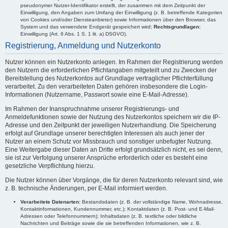
pseudonymer Nutzer-Identifikator erstellt, der zusammen mit dem Zeitpunkt der
Einwilligung, den Angaben zum Umfang der Einwilligung (z. B. betreffende Kategorien
von Cookies und/oder Diensteanbieter) sowie Informationen über den Browser, das
System und das verwendete Endgerät gespeichert wird;
Rechtsgrundlagen:
Einwilligung (Art. 6 Abs. 1 S. 1 lit. a) DSGVO).
Registrierung, Anmeldung und Nutzerkonto
Nutzer können ein Nutzerkonto anlegen. Im Rahmen der Registrierung werden
den Nutzern die erforderlichen Pflichtangaben mitgeteilt und zu Zwecken der
Bereitstellung des Nutzerkontos auf Grundlage vertraglicher Pflichterfüllung
verarbeitet. Zu den verarbeiteten Daten gehören insbesondere die Login-
Informationen (Nutzername, Passwort sowie eine E-Mail-Adresse).
Im Rahmen der Inanspruchnahme unserer Registrierungs- und
Anmeldefunktionen sowie der Nutzung des Nutzerkontos speichern wir die IP-
Adresse und den Zeitpunkt der jeweiligen Nutzerhandlung. Die Speicherung
erfolgt auf Grundlage unserer berechtigten Interessen als auch jener der
Nutzer an einem Schutz vor Missbrauch und sonstiger unbefugter Nutzung.
Eine Weitergabe dieser Daten an Dritte erfolgt grundsätzlich nicht, es sei denn,
sie ist zur Verfolgung unserer Ansprüche erforderlich oder es besteht eine
gesetzliche Verpflichtung hierzu.
Die Nutzer können über Vorgänge, die für deren Nutzerkonto relevant sind, wie
z. B. technische Änderungen, per E-Mail informiert werden.
Verarbeitete Datenarten:
Bestandsdaten (z. B. der vollständige Name, Wohnadresse,
Kontaktinformationen, Kundennummer, etc.); Kontaktdaten (z. B. Post- und E-Mail-
Adressen oder Telefonnummern); Inhaltsdaten (z. B. textliche oder bildliche
Nachrichten und Beiträge sowie die sie betreffenden Informationen, wie z. B.