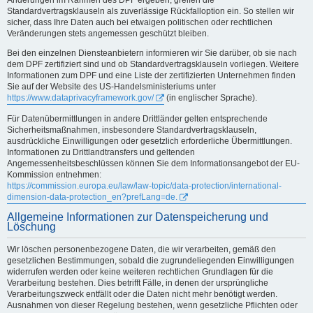
Standardvertragsklauseln als zuverlässige Rückfalloption ein. So stellen wir
sicher, dass Ihre Daten auch bei etwaigen politischen oder rechtlichen
Veränderungen stets angemessen geschützt bleiben.
Bei den einzelnen Diensteanbietern informieren wir Sie darüber, ob sie nach
dem DPF zertifiziert sind und ob Standardvertragsklauseln vorliegen. Weitere
Informationen zum DPF und eine Liste der zertifizierten Unternehmen finden
Sie auf der Website des US-Handelsministeriums unter
https://www.dataprivacyframework.gov/
(in englischer Sprache).
Für Datenübermittlungen in andere Drittländer gelten entsprechende
Sicherheitsmaßnahmen, insbesondere Standardvertragsklauseln,
ausdrückliche Einwilligungen oder gesetzlich erforderliche Übermittlungen.
Informationen zu Drittlandtransfers und geltenden
Angemessenheitsbeschlüssen können Sie dem Informationsangebot der EU-
Kommission entnehmen:
https://commission.europa.eu/law/law-topic/data-protection/international-
dimension-data-protection_en?prefLang=de.
Allgemeine Informationen zur Datenspeicherung und
Löschung
Wir löschen personenbezogene Daten, die wir verarbeiten, gemäß den
gesetzlichen Bestimmungen, sobald die zugrundeliegenden Einwilligungen
widerrufen werden oder keine weiteren rechtlichen Grundlagen für die
Verarbeitung bestehen. Dies betrifft Fälle, in denen der ursprüngliche
Verarbeitungszweck entfällt oder die Daten nicht mehr benötigt werden.
Ausnahmen von dieser Regelung bestehen, wenn gesetzliche Pflichten oder