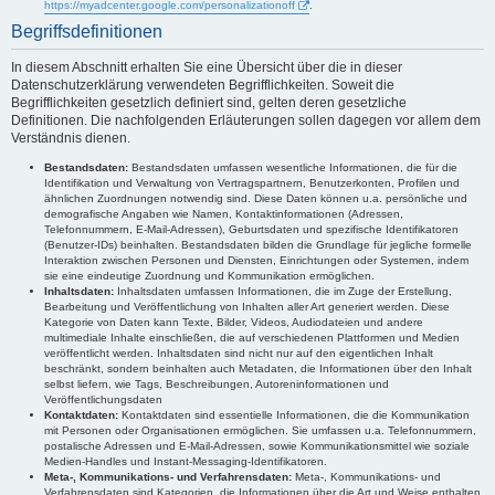
https://myadcenter.google.com/personalizationoff
.
Begriffsdefinitionen
In diesem Abschnitt erhalten Sie eine Übersicht über die in dieser
Datenschutzerklärung verwendeten Begrifflichkeiten. Soweit die
Begrifflichkeiten gesetzlich definiert sind, gelten deren gesetzliche
Definitionen. Die nachfolgenden Erläuterungen sollen dagegen vor allem dem
Verständnis dienen.
Bestandsdaten:
Bestandsdaten umfassen wesentliche Informationen, die für die
Identifikation und Verwaltung von Vertragspartnern, Benutzerkonten, Profilen und
ähnlichen Zuordnungen notwendig sind. Diese Daten können u.a. persönliche und
demografische Angaben wie Namen, Kontaktinformationen (Adressen,
Telefonnummern, E-Mail-Adressen), Geburtsdaten und spezifische Identifikatoren
(Benutzer-IDs) beinhalten. Bestandsdaten bilden die Grundlage für jegliche formelle
Interaktion zwischen Personen und Diensten, Einrichtungen oder Systemen, indem
sie eine eindeutige Zuordnung und Kommunikation ermöglichen.
Inhaltsdaten:
Inhaltsdaten umfassen Informationen, die im Zuge der Erstellung,
Bearbeitung und Veröffentlichung von Inhalten aller Art generiert werden. Diese
Kategorie von Daten kann Texte, Bilder, Videos, Audiodateien und andere
multimediale Inhalte einschließen, die auf verschiedenen Plattformen und Medien
veröffentlicht werden. Inhaltsdaten sind nicht nur auf den eigentlichen Inhalt
beschränkt, sondern beinhalten auch Metadaten, die Informationen über den Inhalt
selbst liefern, wie Tags, Beschreibungen, Autoreninformationen und
Veröffentlichungsdaten
Kontaktdaten:
Kontaktdaten sind essentielle Informationen, die die Kommunikation
mit Personen oder Organisationen ermöglichen. Sie umfassen u.a. Telefonnummern,
postalische Adressen und E-Mail-Adressen, sowie Kommunikationsmittel wie soziale
Medien-Handles und Instant-Messaging-Identifikatoren.
Meta-, Kommunikations- und Verfahrensdaten:
Meta-, Kommunikations- und
Verfahrensdaten sind Kategorien, die Informationen über die Art und Weise enthalten,