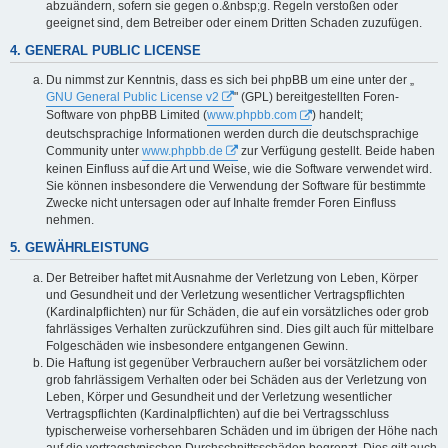
abzuändern, sofern sie gegen o.&nbsp;g. Regeln verstoßen oder
geeignet sind, dem Betreiber oder einem Dritten Schaden zuzufügen.
4. GENERAL PUBLIC LICENSE
Du nimmst zur Kenntnis, dass es sich bei phpBB um eine unter der „
GNU General Public License v2
" (GPL) bereitgestellten Foren-
Software von phpBB Limited (
www.phpbb.com
) handelt;
deutschsprachige Informationen werden durch die deutschsprachige
Community unter
www.phpbb.de
zur Verfügung gestellt. Beide haben
keinen Einfluss auf die Art und Weise, wie die Software verwendet wird.
Sie können insbesondere die Verwendung der Software für bestimmte
Zwecke nicht untersagen oder auf Inhalte fremder Foren Einfluss
nehmen.
5. GEWÄHRLEISTUNG
Der Betreiber haftet mit Ausnahme der Verletzung von Leben, Körper
und Gesundheit und der Verletzung wesentlicher Vertragspflichten
(Kardinalpflichten) nur für Schäden, die auf ein vorsätzliches oder grob
fahrlässiges Verhalten zurückzuführen sind. Dies gilt auch für mittelbare
Folgeschäden wie insbesondere entgangenen Gewinn.
Die Haftung ist gegenüber Verbrauchern außer bei vorsätzlichem oder
grob fahrlässigem Verhalten oder bei Schäden aus der Verletzung von
Leben, Körper und Gesundheit und der Verletzung wesentlicher
Vertragspflichten (Kardinalpflichten) auf die bei Vertragsschluss
typischerweise vorhersehbaren Schäden und im übrigen der Höhe nach
auf die vertragstypischen Durchschnittsschäden begrenzt. Dies gilt auch