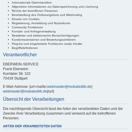
Internationale Datentransfers
Allgemeine Informationen zur Datenspeicherung und Löschung
Rechte der betroffenen Personen
Bereitstellung des Onlineangebots und Webhosting
Einsatz von Cookies
Registrierung, Anmeldung und Nutzerkonto
Community Funktionen
Kontakt- und Anfrageverwaltung
Newsletter und elektronische Benachrichtigungen
Kundenrezensionen und Bewertungsverfahren
Plug-ins und eingebettete Funktionen sowie Inhalte
Begriffsdefinitionen
Verantwortlicher
EBERWEIN-SERVICE
Frank Eberwein
Korntaler Str. 102
70439 Stuttgart
E-Mail-Adresse: [url=mailto:
webmaster@mobaledlib.de
]
webmaster@mobaledlib.de
[/url]
Übersicht der Verarbeitungen
Die nachfolgende Übersicht fasst die Arten der verarbeiteten Daten und die
Zwecke ihrer Verarbeitung zusammen und verweist auf die betroffenen
Personen.
ARTEN DER VERARBEITETEN DATEN