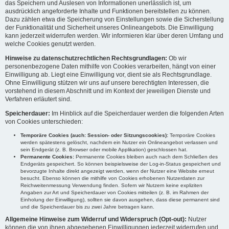
das Speichern und Auslesen von Informationen unerlässlich ist, um
ausdrücklich angeforderte Inhalte und Funktionen bereitstellen zu können.
Dazu zählen etwa die Speicherung von Einstellungen sowie die Sicherstellung
der Funktionalität und Sicherheit unseres Onlineangebots. Die Einwilligung
kann jederzeit widerrufen werden. Wir informieren klar über deren Umfang und
welche Cookies genutzt werden.
Hinweise zu datenschutzrechtlichen Rechtsgrundlagen:
Ob wir
personenbezogene Daten mithilfe von Cookies verarbeiten, hängt von einer
Einwilligung ab. Liegt eine Einwilligung vor, dient sie als Rechtsgrundlage.
Ohne Einwilligung stützen wir uns auf unsere berechtigten Interessen, die
vorstehend in diesem Abschnitt und im Kontext der jeweiligen Dienste und
Verfahren erläutert sind.
Speicherdauer:
Im Hinblick auf die Speicherdauer werden die folgenden Arten
von Cookies unterschieden:
Temporäre Cookies (auch: Session- oder Sitzungscookies):
Temporäre Cookies
werden spätestens gelöscht, nachdem ein Nutzer ein Onlineangebot verlassen und
sein Endgerät (z. B. Browser oder mobile Applikation) geschlossen hat.
Permanente Cookies:
Permanente Cookies bleiben auch nach dem Schließen des
Endgeräts gespeichert. So können beispielsweise der Log-in-Status gespeichert und
bevorzugte Inhalte direkt angezeigt werden, wenn der Nutzer eine Website erneut
besucht. Ebenso können die mithilfe von Cookies erhobenen Nutzerdaten zur
Reichweitenmessung Verwendung finden. Sofern wir Nutzern keine expliziten
Angaben zur Art und Speicherdauer von Cookies mitteilen (z. B. im Rahmen der
Einholung der Einwilligung), sollten sie davon ausgehen, dass diese permanent sind
und die Speicherdauer bis zu zwei Jahre betragen kann.
Allgemeine Hinweise zum Widerruf und Widerspruch (Opt-out):
Nutzer
können die von ihnen abgegebenen Einwilligungen jederzeit widerrufen und