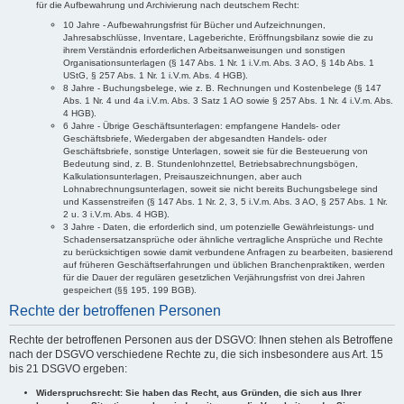
für die Aufbewahrung und Archivierung nach deutschem Recht:
10 Jahre - Aufbewahrungsfrist für Bücher und Aufzeichnungen,
Jahresabschlüsse, Inventare, Lageberichte, Eröffnungsbilanz sowie die zu
ihrem Verständnis erforderlichen Arbeitsanweisungen und sonstigen
Organisationsunterlagen (§ 147 Abs. 1 Nr. 1 i.V.m. Abs. 3 AO, § 14b Abs. 1
UStG, § 257 Abs. 1 Nr. 1 i.V.m. Abs. 4 HGB).
8 Jahre - Buchungsbelege, wie z. B. Rechnungen und Kostenbelege (§ 147
Abs. 1 Nr. 4 und 4a i.V.m. Abs. 3 Satz 1 AO sowie § 257 Abs. 1 Nr. 4 i.V.m. Abs.
4 HGB).
6 Jahre - Übrige Geschäftsunterlagen: empfangene Handels- oder
Geschäftsbriefe, Wiedergaben der abgesandten Handels- oder
Geschäftsbriefe, sonstige Unterlagen, soweit sie für die Besteuerung von
Bedeutung sind, z. B. Stundenlohnzettel, Betriebsabrechnungsbögen,
Kalkulationsunterlagen, Preisauszeichnungen, aber auch
Lohnabrechnungsunterlagen, soweit sie nicht bereits Buchungsbelege sind
und Kassenstreifen (§ 147 Abs. 1 Nr. 2, 3, 5 i.V.m. Abs. 3 AO, § 257 Abs. 1 Nr.
2 u. 3 i.V.m. Abs. 4 HGB).
3 Jahre - Daten, die erforderlich sind, um potenzielle Gewährleistungs- und
Schadensersatzansprüche oder ähnliche vertragliche Ansprüche und Rechte
zu berücksichtigen sowie damit verbundene Anfragen zu bearbeiten, basierend
auf früheren Geschäftserfahrungen und üblichen Branchenpraktiken, werden
für die Dauer der regulären gesetzlichen Verjährungsfrist von drei Jahren
gespeichert (§§ 195, 199 BGB).
Rechte der betroffenen Personen
Rechte der betroffenen Personen aus der DSGVO: Ihnen stehen als Betroffene
nach der DSGVO verschiedene Rechte zu, die sich insbesondere aus Art. 15
bis 21 DSGVO ergeben:
Widerspruchsrecht: Sie haben das Recht, aus Gründen, die sich aus Ihrer