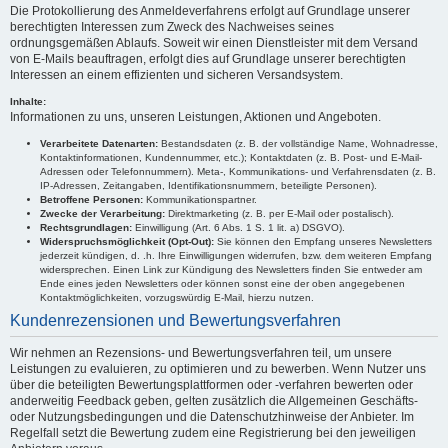
Die Protokollierung des Anmeldeverfahrens erfolgt auf Grundlage unserer
berechtigten Interessen zum Zweck des Nachweises seines
ordnungsgemäßen Ablaufs. Soweit wir einen Dienstleister mit dem Versand
von E-Mails beauftragen, erfolgt dies auf Grundlage unserer berechtigten
Interessen an einem effizienten und sicheren Versandsystem.
Inhalte:
Informationen zu uns, unseren Leistungen, Aktionen und Angeboten.
Verarbeitete Datenarten:
Bestandsdaten (z. B. der vollständige Name, Wohnadresse,
Kontaktinformationen, Kundennummer, etc.); Kontaktdaten (z. B. Post- und E-Mail-
Adressen oder Telefonnummern). Meta-, Kommunikations- und Verfahrensdaten (z. B.
IP-Adressen, Zeitangaben, Identifikationsnummern, beteiligte Personen).
Betroffene Personen:
Kommunikationspartner.
Zwecke der Verarbeitung:
Direktmarketing (z. B. per E-Mail oder postalisch).
Rechtsgrundlagen:
Einwilligung (Art. 6 Abs. 1 S. 1 lit. a) DSGVO).
Widerspruchsmöglichkeit (Opt-Out):
Sie können den Empfang unseres Newsletters
jederzeit kündigen, d. .h. Ihre Einwilligungen widerrufen, bzw. dem weiteren Empfang
widersprechen. Einen Link zur Kündigung des Newsletters finden Sie entweder am
Ende eines jeden Newsletters oder können sonst eine der oben angegebenen
Kontaktmöglichkeiten, vorzugswürdig E-Mail, hierzu nutzen.
Kundenrezensionen und Bewertungsverfahren
Wir nehmen an Rezensions- und Bewertungsverfahren teil, um unsere
Leistungen zu evaluieren, zu optimieren und zu bewerben. Wenn Nutzer uns
über die beteiligten Bewertungsplattformen oder -verfahren bewerten oder
anderweitig Feedback geben, gelten zusätzlich die Allgemeinen Geschäfts-
oder Nutzungsbedingungen und die Datenschutzhinweise der Anbieter. Im
Regelfall setzt die Bewertung zudem eine Registrierung bei den jeweiligen