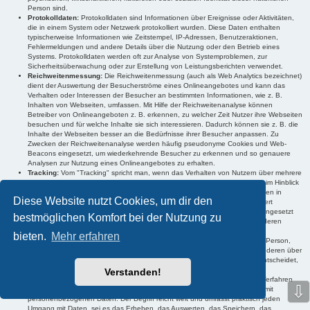
Person sind.
Protokolldaten:
Protokolldaten sind Informationen über Ereignisse oder Aktivitäten,
die in einem System oder Netzwerk protokolliert wurden. Diese Daten enthalten
typischerweise Informationen wie Zeitstempel, IP-Adressen, Benutzeraktionen,
Fehlermeldungen und andere Details über die Nutzung oder den Betrieb eines
Systems. Protokolldaten werden oft zur Analyse von Systemproblemen, zur
Sicherheitsüberwachung oder zur Erstellung von Leistungsberichten verwendet.
Reichweitenmessung:
Die Reichweitenmessung (auch als Web Analytics bezeichnet)
dient der Auswertung der Besucherströme eines Onlineangebotes und kann das
Verhalten oder Interessen der Besucher an bestimmten Informationen, wie z. B.
Inhalten von Webseiten, umfassen. Mit Hilfe der Reichweitenanalyse können
Betreiber von Onlineangeboten z. B. erkennen, zu welcher Zeit Nutzer ihre Webseiten
besuchen und für welche Inhalte sie sich interessieren. Dadurch können sie z. B. die
Inhalte der Webseiten besser an die Bedürfnisse ihrer Besucher anpassen. Zu
Zwecken der Reichweitenanalyse werden häufig pseudonyme Cookies und Web-
Beacons eingesetzt, um wiederkehrende Besucher zu erkennen und so genauere
Analysen zur Nutzung eines Onlineangebotes zu erhalten.
Tracking:
Vom "Tracking" spricht man, wenn das Verhalten von Nutzern über mehrere
Onlineangebote hinweg nachvollzogen werden kann. Im Regelfall werden im Hinblick
auf die genutzten Onlineangebote Verhaltens- und Interessensinformationen in
Diese Website nutzt Cookies, um dir den
Cookies oder auf Servern der Anbieter der Trackingtechnologien gespeichert
(sogenanntes Profiling). Diese Informationen können anschließend z. B. eingesetzt
bestmöglichen Komfort bei der Nutzung zu
werden, um den Nutzern Werbeanzeigen anzuzeigen, die voraussichtlich deren
Interessen entsprechen.
bieten.
Mehr erfahren
Verantwortlicher:
Als "Verantwortlicher" wird die natürliche oder juristische Person,
Behörde, Einrichtung oder andere Stelle, die allein oder gemeinsam mit anderen über
die Zwecke und Mittel der Verarbeitung von personenbezogenen Daten entscheidet,
bezeichnet.
Verstanden!
Verarbeitung:
"Verarbeitung" ist jeder mit oder ohne Hilfe automatisierter Verfahren
⇩
ausgeführte Vorgang oder jede solche Vorgangsreihe im Zusammenhang mit
personenbezogenen Daten. Der Begriff reicht weit und umfasst praktisch jeden
Umgang mit Daten, sei es das Erheben, das Auswerten, das Speichern, das