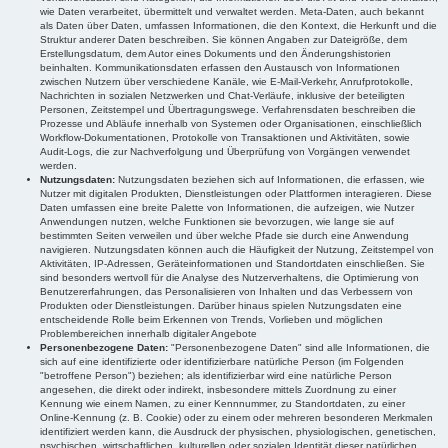
wie Daten verarbeitet, übermittelt und verwaltet werden. Meta-Daten, auch bekannt
als Daten über Daten, umfassen Informationen, die den Kontext, die Herkunft und die
Struktur anderer Daten beschreiben. Sie können Angaben zur Dateigröße, dem
Erstellungsdatum, dem Autor eines Dokuments und den Änderungshistorien
beinhalten. Kommunikationsdaten erfassen den Austausch von Informationen
zwischen Nutzern über verschiedene Kanäle, wie E-Mail-Verkehr, Anrufprotokolle,
Nachrichten in sozialen Netzwerken und Chat-Verläufe, inklusive der beteiligten
Personen, Zeitstempel und Übertragungswege. Verfahrensdaten beschreiben die
Prozesse und Abläufe innerhalb von Systemen oder Organisationen, einschließlich
Workflow-Dokumentationen, Protokolle von Transaktionen und Aktivitäten, sowie
Audit-Logs, die zur Nachverfolgung und Überprüfung von Vorgängen verwendet
werden.
Nutzungsdaten:
Nutzungsdaten beziehen sich auf Informationen, die erfassen, wie
Nutzer mit digitalen Produkten, Dienstleistungen oder Plattformen interagieren. Diese
Daten umfassen eine breite Palette von Informationen, die aufzeigen, wie Nutzer
Anwendungen nutzen, welche Funktionen sie bevorzugen, wie lange sie auf
bestimmten Seiten verweilen und über welche Pfade sie durch eine Anwendung
navigieren. Nutzungsdaten können auch die Häufigkeit der Nutzung, Zeitstempel von
Aktivitäten, IP-Adressen, Geräteinformationen und Standortdaten einschließen. Sie
sind besonders wertvoll für die Analyse des Nutzerverhaltens, die Optimierung von
Benutzererfahrungen, das Personalisieren von Inhalten und das Verbessern von
Produkten oder Dienstleistungen. Darüber hinaus spielen Nutzungsdaten eine
entscheidende Rolle beim Erkennen von Trends, Vorlieben und möglichen
Problembereichen innerhalb digitaler Angebote
Personenbezogene Daten:
"Personenbezogene Daten" sind alle Informationen, die
sich auf eine identifizierte oder identifizierbare natürliche Person (im Folgenden
"betroffene Person") beziehen; als identifizierbar wird eine natürliche Person
angesehen, die direkt oder indirekt, insbesondere mittels Zuordnung zu einer
Kennung wie einem Namen, zu einer Kennnummer, zu Standortdaten, zu einer
Online-Kennung (z. B. Cookie) oder zu einem oder mehreren besonderen Merkmalen
identifiziert werden kann, die Ausdruck der physischen, physiologischen, genetischen,
psychischen, wirtschaftlichen, kulturellen oder sozialen Identität dieser natürlichen