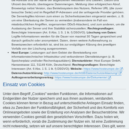
die Adresse und der Name der abgerufenen Webseiten und Dateien, Datum und
Uhrzeit des Abrufs, übertragene Datenmengen, Meldung über erfolgreichen Abruf,
Browsertyp nebst Version, das Betriebssystem des Nutzers, Referrer URL (die zuvor
besuchte Seite) und im Regelfall IP-Adressen und der anfragende Provider gehören.
Die Serverlogfiles können zum einen zu Sicherheitszwecken eingesetzt werden, z. B.
um eine Überlastung der Server zu vermeiden (insbesondere im Fall von
missbräuchlichen Angriffen, sogenannten DDoS-Attacken), und zum anderen, um die
Auslastung der Server und ihre Stabilität sicherzustellen;
Rechtsgrundlagen:
Berechtigte Interessen (Art. 6 Abs. 1 S. 1 lit. f) DSGVO).
Löschung von Daten:
Logfile-Informationen werden für die Dauer von maximal 30 Tagen gespeichert und
danach gelöscht oder anonymisiert. Daten, deren weitere Aufbewahrung zu
Beweiszwecken erforderlich ist, sind bis zur endgültigen Klärung des jeweiligen
Vorfalls von der Löschung ausgenommen.
Host Europe:
Leistungen auf dem Gebiet der Bereitstellung von
informationstechnischer Infrastruktur und verbundenen Dienstleistungen (z. B.
Speicherplatz und/oder Rechenkapazitäten);
Dienstanbieter:
Host Europe GmbH,
Hansestrasse 111, 51149 Köln, Deutschland;
Rechtsgrundlagen:
Berechtigte
Interessen (Art. 6 Abs. 1 S. 1 lit. f) DSGVO);
Website:
https://www.hosteurope.de
;
Datenschutzerklärung:
http://www.hosteurope.de/AGB/Datenschutzerklaerung/
.
Auftragsverarbeitungsvertrag:
https://www.hosteurope.de/Dokumente/
.
Einsatz von Cookies
Unter dem Begriff „Cookies" werden Funktionen, die Informationen auf
Endgeräten der Nutzer speichern und aus ihnen auslesen, verstanden.
Cookies können ferner in Bezug auf unterschiedliche Anliegen Einsatz finden,
etwa zu Zwecken der Funktionsfähigkeit, der Sicherheit und des Komforts von
Onlineangeboten sowie der Erstellung von Analysen der Besucherströme. Wir
verwenden Cookies gemäß den gesetzlichen Vorschriften. Dazu holen wir,
wenn erforderlich, vorab die Zustimmung der Nutzer ein. Ist eine Zustimmung
nicht notwendig, setzen wir auf unsere berechtigten Interessen. Dies gilt, wenn