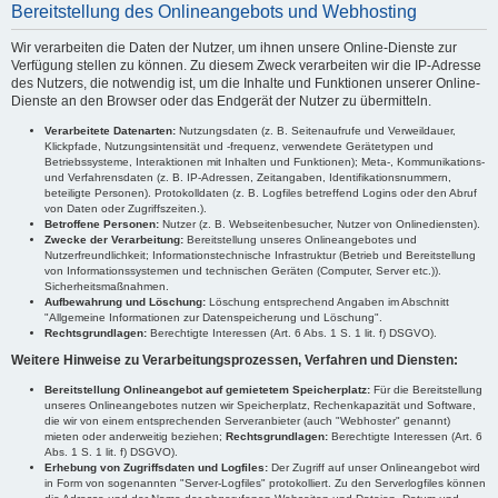
Bereitstellung des Onlineangebots und Webhosting
Wir verarbeiten die Daten der Nutzer, um ihnen unsere Online-Dienste zur
Verfügung stellen zu können. Zu diesem Zweck verarbeiten wir die IP-Adresse
des Nutzers, die notwendig ist, um die Inhalte und Funktionen unserer Online-
Dienste an den Browser oder das Endgerät der Nutzer zu übermitteln.
Verarbeitete Datenarten:
Nutzungsdaten (z. B. Seitenaufrufe und Verweildauer,
Klickpfade, Nutzungsintensität und -frequenz, verwendete Gerätetypen und
Betriebssysteme, Interaktionen mit Inhalten und Funktionen); Meta-, Kommunikations-
und Verfahrensdaten (z. B. IP-Adressen, Zeitangaben, Identifikationsnummern,
beteiligte Personen). Protokolldaten (z. B. Logfiles betreffend Logins oder den Abruf
von Daten oder Zugriffszeiten.).
Betroffene Personen:
Nutzer (z. B. Webseitenbesucher, Nutzer von Onlinediensten).
Zwecke der Verarbeitung:
Bereitstellung unseres Onlineangebotes und
Nutzerfreundlichkeit; Informationstechnische Infrastruktur (Betrieb und Bereitstellung
von Informationssystemen und technischen Geräten (Computer, Server etc.)).
Sicherheitsmaßnahmen.
Aufbewahrung und Löschung:
Löschung entsprechend Angaben im Abschnitt
"Allgemeine Informationen zur Datenspeicherung und Löschung".
Rechtsgrundlagen:
Berechtigte Interessen (Art. 6 Abs. 1 S. 1 lit. f) DSGVO).
Weitere Hinweise zu Verarbeitungsprozessen, Verfahren und Diensten:
Bereitstellung Onlineangebot auf gemietetem Speicherplatz:
Für die Bereitstellung
unseres Onlineangebotes nutzen wir Speicherplatz, Rechenkapazität und Software,
die wir von einem entsprechenden Serveranbieter (auch "Webhoster" genannt)
mieten oder anderweitig beziehen;
Rechtsgrundlagen:
Berechtigte Interessen (Art. 6
Abs. 1 S. 1 lit. f) DSGVO).
Erhebung von Zugriffsdaten und Logfiles:
Der Zugriff auf unser Onlineangebot wird
in Form von sogenannten "Server-Logfiles" protokolliert. Zu den Serverlogfiles können