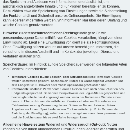
das Speichern und Auslesen von Informationen unerlässlich ist, um
ausdrücklich angeforderte Inhalte und Funktionen bereitstellen zu können.
Dazu zählen etwa die Speicherung von Einstellungen sowie die Sicherstellung
der Funktionalität und Sicherheit unseres Onlineangebots. Die Einwilligung
kann jederzeit widerrufen werden. Wir informieren klar über deren Umfang und
welche Cookies genutzt werden.
Hinweise zu datenschutzrechtlichen Rechtsgrundlagen:
Ob wir
personenbezogene Daten mithilfe von Cookies verarbeiten, hängt von einer
Einwilligung ab. Liegt eine Einwilligung vor, dient sie als Rechtsgrundlage.
Ohne Einwilligung stützen wir uns auf unsere berechtigten Interessen, die
vorstehend in diesem Abschnitt und im Kontext der jeweiligen Dienste und
Verfahren erläutert sind.
Speicherdauer:
Im Hinblick auf die Speicherdauer werden die folgenden Arten
von Cookies unterschieden:
Temporäre Cookies (auch: Session- oder Sitzungscookies):
Temporäre Cookies
werden spätestens gelöscht, nachdem ein Nutzer ein Onlineangebot verlassen und
sein Endgerät (z. B. Browser oder mobile Applikation) geschlossen hat.
Permanente Cookies:
Permanente Cookies bleiben auch nach dem Schließen des
Endgeräts gespeichert. So können beispielsweise der Log-in-Status gespeichert und
bevorzugte Inhalte direkt angezeigt werden, wenn der Nutzer eine Website erneut
besucht. Ebenso können die mithilfe von Cookies erhobenen Nutzerdaten zur
Reichweitenmessung Verwendung finden. Sofern wir Nutzern keine expliziten
Angaben zur Art und Speicherdauer von Cookies mitteilen (z. B. im Rahmen der
Einholung der Einwilligung), sollten sie davon ausgehen, dass diese permanent sind
und die Speicherdauer bis zu zwei Jahre betragen kann.
Allgemeine Hinweise zum Widerruf und Widerspruch (Opt-out):
Nutzer
können die von ihnen abgegebenen Einwilligungen jederzeit widerrufen und