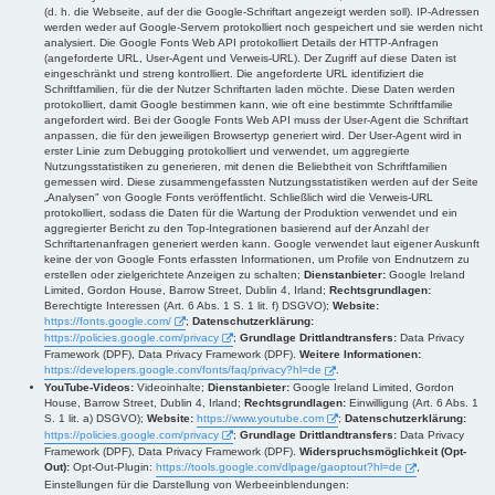
(d. h. die Webseite, auf der die Google-Schriftart angezeigt werden soll). IP-Adressen
werden weder auf Google-Servern protokolliert noch gespeichert und sie werden nicht
analysiert. Die Google Fonts Web API protokolliert Details der HTTP-Anfragen
(angeforderte URL, User-Agent und Verweis-URL). Der Zugriff auf diese Daten ist
eingeschränkt und streng kontrolliert. Die angeforderte URL identifiziert die
Schriftfamilien, für die der Nutzer Schriftarten laden möchte. Diese Daten werden
protokolliert, damit Google bestimmen kann, wie oft eine bestimmte Schriftfamilie
angefordert wird. Bei der Google Fonts Web API muss der User-Agent die Schriftart
anpassen, die für den jeweiligen Browsertyp generiert wird. Der User-Agent wird in
erster Linie zum Debugging protokolliert und verwendet, um aggregierte
Nutzungsstatistiken zu generieren, mit denen die Beliebtheit von Schriftfamilien
gemessen wird. Diese zusammengefassten Nutzungsstatistiken werden auf der Seite
„Analysen" von Google Fonts veröffentlicht. Schließlich wird die Verweis-URL
protokolliert, sodass die Daten für die Wartung der Produktion verwendet und ein
aggregierter Bericht zu den Top-Integrationen basierend auf der Anzahl der
Schriftartenanfragen generiert werden kann. Google verwendet laut eigener Auskunft
keine der von Google Fonts erfassten Informationen, um Profile von Endnutzern zu
erstellen oder zielgerichtete Anzeigen zu schalten;
Dienstanbieter:
Google Ireland
Limited, Gordon House, Barrow Street, Dublin 4, Irland;
Rechtsgrundlagen:
Berechtigte Interessen (Art. 6 Abs. 1 S. 1 lit. f) DSGVO);
Website:
https://fonts.google.com/
;
Datenschutzerklärung:
https://policies.google.com/privacy
;
Grundlage Drittlandtransfers:
Data Privacy
Framework (DPF), Data Privacy Framework (DPF).
Weitere Informationen:
https://developers.google.com/fonts/faq/privacy?hl=de
.
YouTube-Videos:
Videoinhalte;
Dienstanbieter:
Google Ireland Limited, Gordon
House, Barrow Street, Dublin 4, Irland;
Rechtsgrundlagen:
Einwilligung (Art. 6 Abs. 1
S. 1 lit. a) DSGVO);
Website:
https://www.youtube.com
;
Datenschutzerklärung:
https://policies.google.com/privacy
;
Grundlage Drittlandtransfers:
Data Privacy
Framework (DPF), Data Privacy Framework (DPF).
Widerspruchsmöglichkeit (Opt-
Out):
Opt-Out-Plugin:
https://tools.google.com/dlpage/gaoptout?hl=de
,
Einstellungen für die Darstellung von Werbeeinblendungen: