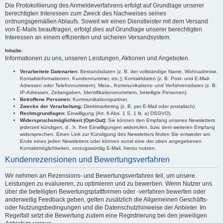
Die Protokollierung des Anmeldeverfahrens erfolgt auf Grundlage unserer
berechtigten Interessen zum Zweck des Nachweises seines
ordnungsgemäßen Ablaufs. Soweit wir einen Dienstleister mit dem Versand
von E-Mails beauftragen, erfolgt dies auf Grundlage unserer berechtigten
Interessen an einem effizienten und sicheren Versandsystem.
Inhalte:
Informationen zu uns, unseren Leistungen, Aktionen und Angeboten.
Verarbeitete Datenarten:
Bestandsdaten (z. B. der vollständige Name, Wohnadresse,
Kontaktinformationen, Kundennummer, etc.); Kontaktdaten (z. B. Post- und E-Mail-
Adressen oder Telefonnummern). Meta-, Kommunikations- und Verfahrensdaten (z. B.
IP-Adressen, Zeitangaben, Identifikationsnummern, beteiligte Personen).
Betroffene Personen:
Kommunikationspartner.
Zwecke der Verarbeitung:
Direktmarketing (z. B. per E-Mail oder postalisch).
Rechtsgrundlagen:
Einwilligung (Art. 6 Abs. 1 S. 1 lit. a) DSGVO).
Widerspruchsmöglichkeit (Opt-Out):
Sie können den Empfang unseres Newsletters
jederzeit kündigen, d. .h. Ihre Einwilligungen widerrufen, bzw. dem weiteren Empfang
widersprechen. Einen Link zur Kündigung des Newsletters finden Sie entweder am
Ende eines jeden Newsletters oder können sonst eine der oben angegebenen
Kontaktmöglichkeiten, vorzugswürdig E-Mail, hierzu nutzen.
Kundenrezensionen und Bewertungsverfahren
Wir nehmen an Rezensions- und Bewertungsverfahren teil, um unsere
Leistungen zu evaluieren, zu optimieren und zu bewerben. Wenn Nutzer uns
über die beteiligten Bewertungsplattformen oder -verfahren bewerten oder
anderweitig Feedback geben, gelten zusätzlich die Allgemeinen Geschäfts-
oder Nutzungsbedingungen und die Datenschutzhinweise der Anbieter. Im
Regelfall setzt die Bewertung zudem eine Registrierung bei den jeweiligen