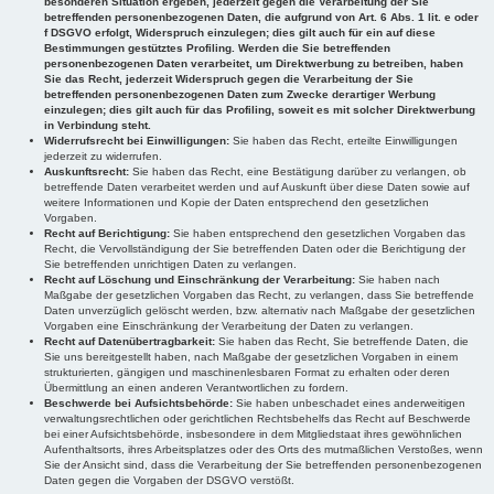
besonderen Situation ergeben, jederzeit gegen die Verarbeitung der Sie
betreffenden personenbezogenen Daten, die aufgrund von Art. 6 Abs. 1 lit. e oder
f DSGVO erfolgt, Widerspruch einzulegen; dies gilt auch für ein auf diese
Bestimmungen gestütztes Profiling. Werden die Sie betreffenden
personenbezogenen Daten verarbeitet, um Direktwerbung zu betreiben, haben
Sie das Recht, jederzeit Widerspruch gegen die Verarbeitung der Sie
betreffenden personenbezogenen Daten zum Zwecke derartiger Werbung
einzulegen; dies gilt auch für das Profiling, soweit es mit solcher Direktwerbung
in Verbindung steht.
Widerrufsrecht bei Einwilligungen:
Sie haben das Recht, erteilte Einwilligungen
jederzeit zu widerrufen.
Auskunftsrecht:
Sie haben das Recht, eine Bestätigung darüber zu verlangen, ob
betreffende Daten verarbeitet werden und auf Auskunft über diese Daten sowie auf
weitere Informationen und Kopie der Daten entsprechend den gesetzlichen
Vorgaben.
Recht auf Berichtigung:
Sie haben entsprechend den gesetzlichen Vorgaben das
Recht, die Vervollständigung der Sie betreffenden Daten oder die Berichtigung der
Sie betreffenden unrichtigen Daten zu verlangen.
Recht auf Löschung und Einschränkung der Verarbeitung:
Sie haben nach
Maßgabe der gesetzlichen Vorgaben das Recht, zu verlangen, dass Sie betreffende
Daten unverzüglich gelöscht werden, bzw. alternativ nach Maßgabe der gesetzlichen
Vorgaben eine Einschränkung der Verarbeitung der Daten zu verlangen.
Recht auf Datenübertragbarkeit:
Sie haben das Recht, Sie betreffende Daten, die
Sie uns bereitgestellt haben, nach Maßgabe der gesetzlichen Vorgaben in einem
strukturierten, gängigen und maschinenlesbaren Format zu erhalten oder deren
Übermittlung an einen anderen Verantwortlichen zu fordern.
Beschwerde bei Aufsichtsbehörde:
Sie haben unbeschadet eines anderweitigen
verwaltungsrechtlichen oder gerichtlichen Rechtsbehelfs das Recht auf Beschwerde
bei einer Aufsichtsbehörde, insbesondere in dem Mitgliedstaat ihres gewöhnlichen
Aufenthaltsorts, ihres Arbeitsplatzes oder des Orts des mutmaßlichen Verstoßes, wenn
Sie der Ansicht sind, dass die Verarbeitung der Sie betreffenden personenbezogenen
Daten gegen die Vorgaben der DSGVO verstößt.