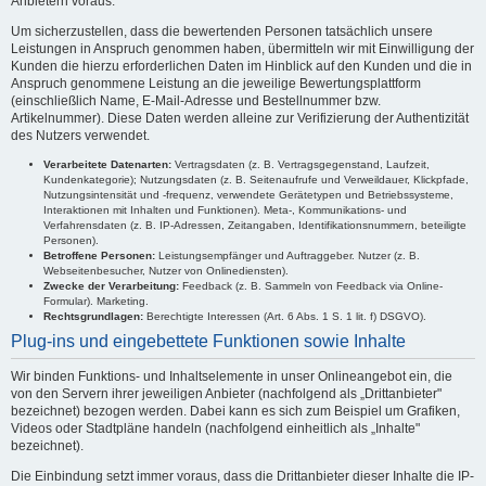
Anbietern voraus.
Um sicherzustellen, dass die bewertenden Personen tatsächlich unsere
Leistungen in Anspruch genommen haben, übermitteln wir mit Einwilligung der
Kunden die hierzu erforderlichen Daten im Hinblick auf den Kunden und die in
Anspruch genommene Leistung an die jeweilige Bewertungsplattform
(einschließlich Name, E-Mail-Adresse und Bestellnummer bzw.
Artikelnummer). Diese Daten werden alleine zur Verifizierung der Authentizität
des Nutzers verwendet.
Verarbeitete Datenarten:
Vertragsdaten (z. B. Vertragsgegenstand, Laufzeit,
Kundenkategorie); Nutzungsdaten (z. B. Seitenaufrufe und Verweildauer, Klickpfade,
Nutzungsintensität und -frequenz, verwendete Gerätetypen und Betriebssysteme,
Interaktionen mit Inhalten und Funktionen). Meta-, Kommunikations- und
Verfahrensdaten (z. B. IP-Adressen, Zeitangaben, Identifikationsnummern, beteiligte
Personen).
Betroffene Personen:
Leistungsempfänger und Auftraggeber. Nutzer (z. B.
Webseitenbesucher, Nutzer von Onlinediensten).
Zwecke der Verarbeitung:
Feedback (z. B. Sammeln von Feedback via Online-
Formular). Marketing.
Rechtsgrundlagen:
Berechtigte Interessen (Art. 6 Abs. 1 S. 1 lit. f) DSGVO).
Plug-ins und eingebettete Funktionen sowie Inhalte
Wir binden Funktions- und Inhaltselemente in unser Onlineangebot ein, die
von den Servern ihrer jeweiligen Anbieter (nachfolgend als „Drittanbieter"
bezeichnet) bezogen werden. Dabei kann es sich zum Beispiel um Grafiken,
Videos oder Stadtpläne handeln (nachfolgend einheitlich als „Inhalte"
bezeichnet).
Die Einbindung setzt immer voraus, dass die Drittanbieter dieser Inhalte die IP-