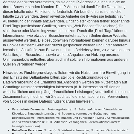
Adresse der Nutzer verarbeiten, da sie ohne IP-Adresse die Inhalte nicht an
deren Browser senden könnten. Die IP-Adresse ist damit für die Darstellung
dieser Inhalte oder Funktionen erforderlich. Wir bemühen uns, nur solche
Inhalte zu verwenden, deren jeweilige Anbieter die IP-Adresse lediglich zur
Auslieferung der Inhalte anzuwenden. Drittanbieter können ferner sogenannte
Pixel-Tags (unsichtbare Grafiken, auch als „Web Beacons" bezeichnet) für
statistische oder Marketingzwecke einsetzen. Durch die „Pixel-Tags" können
Informationen, wie etwa der Besucherverkehr auf den Seiten dieser Website,
ausgewertet werden. Die pseudonymen Informationen können darüber hinaus
in Cookies auf dem Gerät der Nutzer gespeichert werden und unter anderem
technische Auskünfte zum Browser und zum Betriebssystem, zu verweisenden
Websites, zur Besuchszeit sowie weitere Angaben zur Nutzung unseres
Onlineangebots enthalten, aber auch mit solchen Informationen aus anderen
Quellen verbunden werden.
Hinweise zu Rechtsgrundlagen:
Sofern wir die Nutzer um ihre Einwilligung in
den Einsatz der Drittanbieter bitten, stellt die Rechtsgrundlage der
Datenverarbeitung die Erlaubnis dar. Ansonsten werden die Nutzerdaten auf
Grundlage unserer berechtigten Interessen (d. h. Interesse an effizienten,
wirtschaftlichen und empfängerfreundlichen Leistungen) verarbeitet. In diesem
Zusammenhang möchten wir Sie auch auf die Informationen zur Verwendung
von Cookies in dieser Datenschutzerklärung hinweisen.
Verarbeitete Datenarten:
Nutzungsdaten (z. B. Seitenaufrufe und Verweildauer,
Klickpfade, Nutzungsintensität und -frequenz, verwendete Gerätetypen und
Betriebssysteme, Interaktionen mit Inhalten und Funktionen). Meta-, Kommunikations-
und Verfahrensdaten (z. B. IP-Adressen, Zeitangaben, Identifikationsnummern,
beteiligte Personen).
Betroffene Personen:
Nutzer (z. B. Webseitenbesucher, Nutzer von Onlinediensten).