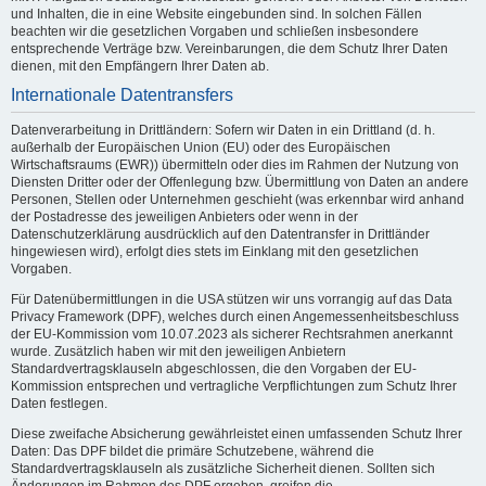
und Inhalten, die in eine Website eingebunden sind. In solchen Fällen
beachten wir die gesetzlichen Vorgaben und schließen insbesondere
entsprechende Verträge bzw. Vereinbarungen, die dem Schutz Ihrer Daten
dienen, mit den Empfängern Ihrer Daten ab.
Internationale Datentransfers
Datenverarbeitung in Drittländern: Sofern wir Daten in ein Drittland (d. h.
außerhalb der Europäischen Union (EU) oder des Europäischen
Wirtschaftsraums (EWR)) übermitteln oder dies im Rahmen der Nutzung von
Diensten Dritter oder der Offenlegung bzw. Übermittlung von Daten an andere
Personen, Stellen oder Unternehmen geschieht (was erkennbar wird anhand
der Postadresse des jeweiligen Anbieters oder wenn in der
Datenschutzerklärung ausdrücklich auf den Datentransfer in Drittländer
hingewiesen wird), erfolgt dies stets im Einklang mit den gesetzlichen
Vorgaben.
Für Datenübermittlungen in die USA stützen wir uns vorrangig auf das Data
Privacy Framework (DPF), welches durch einen Angemessenheitsbeschluss
der EU-Kommission vom 10.07.2023 als sicherer Rechtsrahmen anerkannt
wurde. Zusätzlich haben wir mit den jeweiligen Anbietern
Standardvertragsklauseln abgeschlossen, die den Vorgaben der EU-
Kommission entsprechen und vertragliche Verpflichtungen zum Schutz Ihrer
Daten festlegen.
Diese zweifache Absicherung gewährleistet einen umfassenden Schutz Ihrer
Daten: Das DPF bildet die primäre Schutzebene, während die
Standardvertragsklauseln als zusätzliche Sicherheit dienen. Sollten sich
Änderungen im Rahmen des DPF ergeben, greifen die