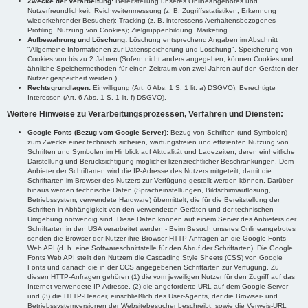
Zwecke der Verarbeitung:
Bereitstellung unseres Onlineangebotes und
Nutzerfreundlichkeit; Reichweitenmessung (z. B. Zugriffsstatistiken, Erkennung
wiederkehrender Besucher); Tracking (z. B. interessens-/verhaltensbezogenes
Profiling, Nutzung von Cookies); Zielgruppenbildung. Marketing.
Aufbewahrung und Löschung:
Löschung entsprechend Angaben im Abschnitt
"Allgemeine Informationen zur Datenspeicherung und Löschung". Speicherung von
Cookies von bis zu 2 Jahren (Sofern nicht anders angegeben, können Cookies und
ähnliche Speichermethoden für einen Zeitraum von zwei Jahren auf den Geräten der
Nutzer gespeichert werden.).
Rechtsgrundlagen:
Einwilligung (Art. 6 Abs. 1 S. 1 lit. a) DSGVO). Berechtigte
Interessen (Art. 6 Abs. 1 S. 1 lit. f) DSGVO).
Weitere Hinweise zu Verarbeitungsprozessen, Verfahren und Diensten:
Google Fonts (Bezug vom Google Server):
Bezug von Schriften (und Symbolen)
zum Zwecke einer technisch sicheren, wartungsfreien und effizienten Nutzung von
Schriften und Symbolen im Hinblick auf Aktualität und Ladezeiten, deren einheitliche
Darstellung und Berücksichtigung möglicher lizenzrechtlicher Beschränkungen. Dem
Anbieter der Schriftarten wird die IP-Adresse des Nutzers mitgeteilt, damit die
Schriftarten im Browser des Nutzers zur Verfügung gestellt werden können. Darüber
hinaus werden technische Daten (Spracheinstellungen, Bildschirmauflösung,
Betriebssystem, verwendete Hardware) übermittelt, die für die Bereitstellung der
Schriften in Abhängigkeit von den verwendeten Geräten und der technischen
Umgebung notwendig sind. Diese Daten können auf einem Server des Anbieters der
Schriftarten in den USA verarbeitet werden - Beim Besuch unseres Onlineangebotes
senden die Browser der Nutzer ihre Browser HTTP-Anfragen an die Google Fonts
Web API (d. h. eine Softwareschnittstelle für den Abruf der Schriftarten). Die Google
Fonts Web API stellt den Nutzern die Cascading Style Sheets (CSS) von Google
Fonts und danach die in der CCS angegebenen Schriftarten zur Verfügung. Zu
diesen HTTP-Anfragen gehören (1) die vom jeweiligen Nutzer für den Zugriff auf das
Internet verwendete IP-Adresse, (2) die angeforderte URL auf dem Google-Server
und (3) die HTTP-Header, einschließlich des User-Agents, der die Browser- und
Betriebssystemversionen der Websitebesucher beschreibt, sowie die Verweis-URL