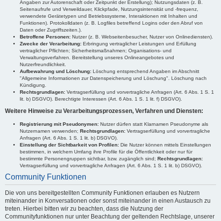
Angaben zur Autorenschaft oder Zeitpunkt der Erstellung); Nutzungsdaten (z. B.
Seitenaufrufe und Verweildauer, Klickpfade, Nutzungsintensität und -frequenz,
verwendete Gerätetypen und Betriebssysteme, Interaktionen mit Inhalten und
Funktionen). Protokolldaten (z. B. Logfiles betreffend Logins oder den Abruf von
Daten oder Zugriffszeiten.).
Betroffene Personen:
Nutzer (z. B. Webseitenbesucher, Nutzer von Onlinediensten).
Zwecke der Verarbeitung:
Erbringung vertraglicher Leistungen und Erfüllung
vertraglicher Pflichten; Sicherheitsmaßnahmen; Organisations- und
Verwaltungsverfahren. Bereitstellung unseres Onlineangebotes und
Nutzerfreundlichkeit.
Aufbewahrung und Löschung:
Löschung entsprechend Angaben im Abschnitt
"Allgemeine Informationen zur Datenspeicherung und Löschung". Löschung nach
Kündigung.
Rechtsgrundlagen:
Vertragserfüllung und vorvertragliche Anfragen (Art. 6 Abs. 1 S. 1
lit. b) DSGVO). Berechtigte Interessen (Art. 6 Abs. 1 S. 1 lit. f) DSGVO).
Weitere Hinweise zu Verarbeitungsprozessen, Verfahren und Diensten:
Registrierung mit Pseudonymen:
Nutzer dürfen statt Klarnamen Pseudonyme als
Nutzernamen verwenden;
Rechtsgrundlagen:
Vertragserfüllung und vorvertragliche
Anfragen (Art. 6 Abs. 1 S. 1 lit. b) DSGVO).
Einstellung der Sichtbarkeit von Profilen:
Die Nutzer können mittels Einstellungen
bestimmen, in welchem Umfang ihre Profile für die Öffentlichkeit oder nur für
bestimmte Personengruppen sichtbar, bzw. zugänglich sind;
Rechtsgrundlagen:
Vertragserfüllung und vorvertragliche Anfragen (Art. 6 Abs. 1 S. 1 lit. b) DSGVO).
Community Funktionen
Die von uns bereitgestellten Community Funktionen erlauben es Nutzern
miteinander in Konversationen oder sonst miteinander in einen Austausch zu
treten. Hierbei bitten wir zu beachten, dass die Nutzung der
Communityfunktionen nur unter Beachtung der geltenden Rechtslage, unserer