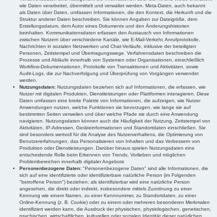
wie Daten verarbeitet, übermittelt und verwaltet werden. Meta-Daten, auch bekannt
als Daten über Daten, umfassen Informationen, die den Kontext, die Herkunft und die
Struktur anderer Daten beschreiben. Sie können Angaben zur Dateigröße, dem
Erstellungsdatum, dem Autor eines Dokuments und den Änderungshistorien
beinhalten. Kommunikationsdaten erfassen den Austausch von Informationen
zwischen Nutzern über verschiedene Kanäle, wie E-Mail-Verkehr, Anrufprotokolle,
Nachrichten in sozialen Netzwerken und Chat-Verläufe, inklusive der beteiligten
Personen, Zeitstempel und Übertragungswege. Verfahrensdaten beschreiben die
Prozesse und Abläufe innerhalb von Systemen oder Organisationen, einschließlich
Workflow-Dokumentationen, Protokolle von Transaktionen und Aktivitäten, sowie
Audit-Logs, die zur Nachverfolgung und Überprüfung von Vorgängen verwendet
werden.
Nutzungsdaten:
Nutzungsdaten beziehen sich auf Informationen, die erfassen, wie
Nutzer mit digitalen Produkten, Dienstleistungen oder Plattformen interagieren. Diese
Daten umfassen eine breite Palette von Informationen, die aufzeigen, wie Nutzer
Anwendungen nutzen, welche Funktionen sie bevorzugen, wie lange sie auf
bestimmten Seiten verweilen und über welche Pfade sie durch eine Anwendung
navigieren. Nutzungsdaten können auch die Häufigkeit der Nutzung, Zeitstempel von
Aktivitäten, IP-Adressen, Geräteinformationen und Standortdaten einschließen. Sie
sind besonders wertvoll für die Analyse des Nutzerverhaltens, die Optimierung von
Benutzererfahrungen, das Personalisieren von Inhalten und das Verbessern von
Produkten oder Dienstleistungen. Darüber hinaus spielen Nutzungsdaten eine
entscheidende Rolle beim Erkennen von Trends, Vorlieben und möglichen
Problembereichen innerhalb digitaler Angebote
Personenbezogene Daten:
"Personenbezogene Daten" sind alle Informationen, die
sich auf eine identifizierte oder identifizierbare natürliche Person (im Folgenden
"betroffene Person") beziehen; als identifizierbar wird eine natürliche Person
angesehen, die direkt oder indirekt, insbesondere mittels Zuordnung zu einer
Kennung wie einem Namen, zu einer Kennnummer, zu Standortdaten, zu einer
Online-Kennung (z. B. Cookie) oder zu einem oder mehreren besonderen Merkmalen
identifiziert werden kann, die Ausdruck der physischen, physiologischen, genetischen,
psychischen, wirtschaftlichen, kulturellen oder sozialen Identität dieser natürlichen