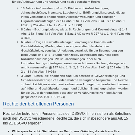
für die Aufbewahrung und Archivierung nach deutschem Recht:
10 Jahre - Aufbewahrungsfrist für Bücher und Aufzeichnungen,
Jahresabschlüsse, Inventare, Lageberichte, Eröffnungsbilanz sowie die zu
ihrem Verständnis erforderlichen Arbeitsanweisungen und sonstigen
Organisationsunterlagen (§ 147 Abs. 1 Nr. 1 i.V.m. Abs. 3 AO, § 14b Abs. 1
UStG, § 257 Abs. 1 Nr. 1 i.V.m. Abs. 4 HGB).
8 Jahre - Buchungsbelege, wie z. B. Rechnungen und Kostenbelege (§ 147
Abs. 1 Nr. 4 und 4a i.V.m. Abs. 3 Satz 1 AO sowie § 257 Abs. 1 Nr. 4 i.V.m. Abs.
4 HGB).
6 Jahre - Übrige Geschäftsunterlagen: empfangene Handels- oder
Geschäftsbriefe, Wiedergaben der abgesandten Handels- oder
Geschäftsbriefe, sonstige Unterlagen, soweit sie für die Besteuerung von
Bedeutung sind, z. B. Stundenlohnzettel, Betriebsabrechnungsbögen,
Kalkulationsunterlagen, Preisauszeichnungen, aber auch
Lohnabrechnungsunterlagen, soweit sie nicht bereits Buchungsbelege sind
und Kassenstreifen (§ 147 Abs. 1 Nr. 2, 3, 5 i.V.m. Abs. 3 AO, § 257 Abs. 1 Nr.
2 u. 3 i.V.m. Abs. 4 HGB).
3 Jahre - Daten, die erforderlich sind, um potenzielle Gewährleistungs- und
Schadensersatzansprüche oder ähnliche vertragliche Ansprüche und Rechte
zu berücksichtigen sowie damit verbundene Anfragen zu bearbeiten, basierend
auf früheren Geschäftserfahrungen und üblichen Branchenpraktiken, werden
für die Dauer der regulären gesetzlichen Verjährungsfrist von drei Jahren
gespeichert (§§ 195, 199 BGB).
Rechte der betroffenen Personen
Rechte der betroffenen Personen aus der DSGVO: Ihnen stehen als Betroffene
nach der DSGVO verschiedene Rechte zu, die sich insbesondere aus Art. 15
bis 21 DSGVO ergeben:
Widerspruchsrecht: Sie haben das Recht, aus Gründen, die sich aus Ihrer