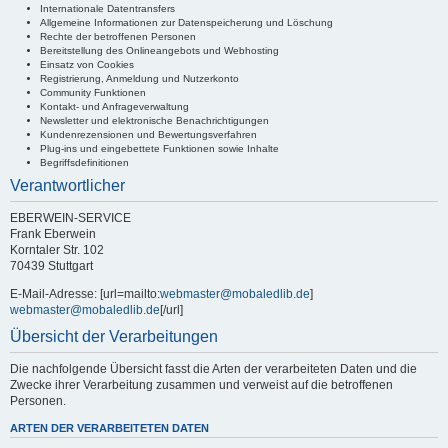
Internationale Datentransfers
Allgemeine Informationen zur Datenspeicherung und Löschung
Rechte der betroffenen Personen
Bereitstellung des Onlineangebots und Webhosting
Einsatz von Cookies
Registrierung, Anmeldung und Nutzerkonto
Community Funktionen
Kontakt- und Anfrageverwaltung
Newsletter und elektronische Benachrichtigungen
Kundenrezensionen und Bewertungsverfahren
Plug-ins und eingebettete Funktionen sowie Inhalte
Begriffsdefinitionen
Verantwortlicher
EBERWEIN-SERVICE
Frank Eberwein
Korntaler Str. 102
70439 Stuttgart
E-Mail-Adresse: [url=mailto:
webmaster@mobaledlib.de
]
webmaster@mobaledlib.de
[/url]
Übersicht der Verarbeitungen
Die nachfolgende Übersicht fasst die Arten der verarbeiteten Daten und die
Zwecke ihrer Verarbeitung zusammen und verweist auf die betroffenen
Personen.
ARTEN DER VERARBEITETEN DATEN