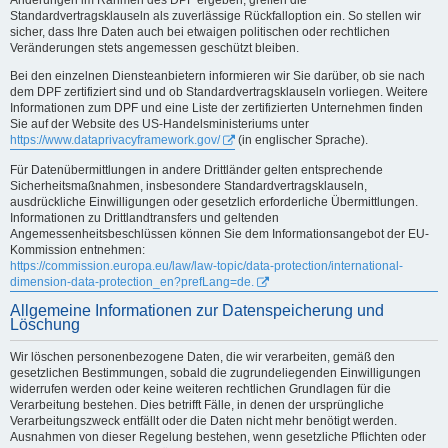
Standardvertragsklauseln als zuverlässige Rückfalloption ein. So stellen wir
sicher, dass Ihre Daten auch bei etwaigen politischen oder rechtlichen
Veränderungen stets angemessen geschützt bleiben.
Bei den einzelnen Diensteanbietern informieren wir Sie darüber, ob sie nach
dem DPF zertifiziert sind und ob Standardvertragsklauseln vorliegen. Weitere
Informationen zum DPF und eine Liste der zertifizierten Unternehmen finden
Sie auf der Website des US-Handelsministeriums unter
https://www.dataprivacyframework.gov/
(in englischer Sprache).
Für Datenübermittlungen in andere Drittländer gelten entsprechende
Sicherheitsmaßnahmen, insbesondere Standardvertragsklauseln,
ausdrückliche Einwilligungen oder gesetzlich erforderliche Übermittlungen.
Informationen zu Drittlandtransfers und geltenden
Angemessenheitsbeschlüssen können Sie dem Informationsangebot der EU-
Kommission entnehmen:
https://commission.europa.eu/law/law-topic/data-protection/international-
dimension-data-protection_en?prefLang=de.
Allgemeine Informationen zur Datenspeicherung und
Löschung
Wir löschen personenbezogene Daten, die wir verarbeiten, gemäß den
gesetzlichen Bestimmungen, sobald die zugrundeliegenden Einwilligungen
widerrufen werden oder keine weiteren rechtlichen Grundlagen für die
Verarbeitung bestehen. Dies betrifft Fälle, in denen der ursprüngliche
Verarbeitungszweck entfällt oder die Daten nicht mehr benötigt werden.
Ausnahmen von dieser Regelung bestehen, wenn gesetzliche Pflichten oder