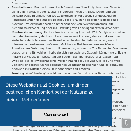
Person sind.
Protokolldaten:
Protokolldaten sind Informationen über Ereignisse oder Aktivitäten,
die in einem System oder Netzwerk protokolliert wurden. Diese Daten enthalten
typischerweise Informationen wie Zeitstempel, IP-Adressen, Benutzeraktionen,
Fehlermeldungen und andere Details über die Nutzung oder den Betrieb eines
Systems. Protokolldaten werden oft zur Analyse von Systemproblemen, zur
Sicherheitsüberwachung oder zur Erstellung von Leistungsberichten verwendet.
Reichweitenmessung:
Die Reichweitenmessung (auch als Web Analytics bezeichnet)
dient der Auswertung der Besucherströme eines Onlineangebotes und kann das
Verhalten oder Interessen der Besucher an bestimmten Informationen, wie z. B.
Inhalten von Webseiten, umfassen. Mit Hilfe der Reichweitenanalyse können
Betreiber von Onlineangeboten z. B. erkennen, zu welcher Zeit Nutzer ihre Webseiten
besuchen und für welche Inhalte sie sich interessieren. Dadurch können sie z. B. die
Inhalte der Webseiten besser an die Bedürfnisse ihrer Besucher anpassen. Zu
Zwecken der Reichweitenanalyse werden häufig pseudonyme Cookies und Web-
Beacons eingesetzt, um wiederkehrende Besucher zu erkennen und so genauere
Analysen zur Nutzung eines Onlineangebotes zu erhalten.
Tracking:
Vom "Tracking" spricht man, wenn das Verhalten von Nutzern über mehrere
Onlineangebote hinweg nachvollzogen werden kann. Im Regelfall werden im Hinblick
auf die genutzten Onlineangebote Verhaltens- und Interessensinformationen in
Diese Website nutzt Cookies, um dir den
Cookies oder auf Servern der Anbieter der Trackingtechnologien gespeichert
(sogenanntes Profiling). Diese Informationen können anschließend z. B. eingesetzt
bestmöglichen Komfort bei der Nutzung zu
werden, um den Nutzern Werbeanzeigen anzuzeigen, die voraussichtlich deren
Interessen entsprechen.
bieten.
Mehr erfahren
Verantwortlicher:
Als "Verantwortlicher" wird die natürliche oder juristische Person,
Behörde, Einrichtung oder andere Stelle, die allein oder gemeinsam mit anderen über
die Zwecke und Mittel der Verarbeitung von personenbezogenen Daten entscheidet,
bezeichnet.
Verstanden!
Verarbeitung:
"Verarbeitung" ist jeder mit oder ohne Hilfe automatisierter Verfahren
⇩
ausgeführte Vorgang oder jede solche Vorgangsreihe im Zusammenhang mit
personenbezogenen Daten. Der Begriff reicht weit und umfasst praktisch jeden
Umgang mit Daten, sei es das Erheben, das Auswerten, das Speichern, das