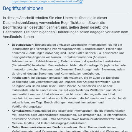
https://myadcenter.google.com/personalizationoff
.
Begriffsdefinitionen
In diesem Abschnitt erhalten Sie eine Übersicht über die in dieser
Datenschutzerklärung verwendeten Begrifflichkeiten. Soweit die
Begrifflichkeiten gesetzlich definiert sind, gelten deren gesetzliche
Definitionen. Die nachfolgenden Erläuterungen sollen dagegen vor allem dem
Verständnis dienen.
Bestandsdaten:
Bestandsdaten umfassen wesentliche Informationen, die für die
Identifikation und Verwaltung von Vertragspartnern, Benutzerkonten, Profilen und
ähnlichen Zuordnungen notwendig sind. Diese Daten können u.a. persönliche und
demografische Angaben wie Namen, Kontaktinformationen (Adressen,
Telefonnummern, E-Mail-Adressen), Geburtsdaten und spezifische Identifikatoren
(Benutzer-IDs) beinhalten. Bestandsdaten bilden die Grundlage für jegliche formelle
Interaktion zwischen Personen und Diensten, Einrichtungen oder Systemen, indem
sie eine eindeutige Zuordnung und Kommunikation ermöglichen.
Inhaltsdaten:
Inhaltsdaten umfassen Informationen, die im Zuge der Erstellung,
Bearbeitung und Veröffentlichung von Inhalten aller Art generiert werden. Diese
Kategorie von Daten kann Texte, Bilder, Videos, Audiodateien und andere
multimediale Inhalte einschließen, die auf verschiedenen Plattformen und Medien
veröffentlicht werden. Inhaltsdaten sind nicht nur auf den eigentlichen Inhalt
beschränkt, sondern beinhalten auch Metadaten, die Informationen über den Inhalt
selbst liefern, wie Tags, Beschreibungen, Autoreninformationen und
Veröffentlichungsdaten
Kontaktdaten:
Kontaktdaten sind essentielle Informationen, die die Kommunikation
mit Personen oder Organisationen ermöglichen. Sie umfassen u.a. Telefonnummern,
postalische Adressen und E-Mail-Adressen, sowie Kommunikationsmittel wie soziale
Medien-Handles und Instant-Messaging-Identifikatoren.
Meta-, Kommunikations- und Verfahrensdaten:
Meta-, Kommunikations- und
Verfahrensdaten sind Kategorien, die Informationen über die Art und Weise enthalten,