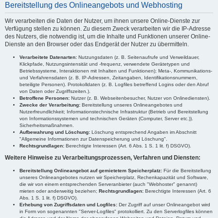
Bereitstellung des Onlineangebots und Webhosting
Wir verarbeiten die Daten der Nutzer, um ihnen unsere Online-Dienste zur
Verfügung stellen zu können. Zu diesem Zweck verarbeiten wir die IP-Adresse
des Nutzers, die notwendig ist, um die Inhalte und Funktionen unserer Online-
Dienste an den Browser oder das Endgerät der Nutzer zu übermitteln.
Verarbeitete Datenarten:
Nutzungsdaten (z. B. Seitenaufrufe und Verweildauer,
Klickpfade, Nutzungsintensität und -frequenz, verwendete Gerätetypen und
Betriebssysteme, Interaktionen mit Inhalten und Funktionen); Meta-, Kommunikations-
und Verfahrensdaten (z. B. IP-Adressen, Zeitangaben, Identifikationsnummern,
beteiligte Personen). Protokolldaten (z. B. Logfiles betreffend Logins oder den Abruf
von Daten oder Zugriffszeiten.).
Betroffene Personen:
Nutzer (z. B. Webseitenbesucher, Nutzer von Onlinediensten).
Zwecke der Verarbeitung:
Bereitstellung unseres Onlineangebotes und
Nutzerfreundlichkeit; Informationstechnische Infrastruktur (Betrieb und Bereitstellung
von Informationssystemen und technischen Geräten (Computer, Server etc.)).
Sicherheitsmaßnahmen.
Aufbewahrung und Löschung:
Löschung entsprechend Angaben im Abschnitt
"Allgemeine Informationen zur Datenspeicherung und Löschung".
Rechtsgrundlagen:
Berechtigte Interessen (Art. 6 Abs. 1 S. 1 lit. f) DSGVO).
Weitere Hinweise zu Verarbeitungsprozessen, Verfahren und Diensten:
Bereitstellung Onlineangebot auf gemietetem Speicherplatz:
Für die Bereitstellung
unseres Onlineangebotes nutzen wir Speicherplatz, Rechenkapazität und Software,
die wir von einem entsprechenden Serveranbieter (auch "Webhoster" genannt)
mieten oder anderweitig beziehen;
Rechtsgrundlagen:
Berechtigte Interessen (Art. 6
Abs. 1 S. 1 lit. f) DSGVO).
Erhebung von Zugriffsdaten und Logfiles:
Der Zugriff auf unser Onlineangebot wird
in Form von sogenannten "Server-Logfiles" protokolliert. Zu den Serverlogfiles können