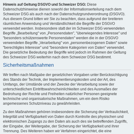
Hinweis auf Geltung DSGVO und Schweizer DSG:
Diese
Datenschutzhinweise dienen sowohl der Informationserteilung nach dem
Schweizer DSG als auch nach der Datenschutzgrundverordnung (DSGVO).
Aus diesem Grund bitten wir Sie zu beachten, dass aufgrund der breiteren
räumlichen Anwendung und Verständlichkeit die Begriffe der DSGVO
verwendet werden. Insbesondere statt der im Schweizer DSG verwendeten
Begriffe „Bearbeitung" von „Personendaten", "überwiegendes Interesse" und
"besonders schützenswerte Personendaten" werden die in der DSGVO
verwendeten Begriffe „Verarbeitung" von „personenbezogenen Daten" sowie
"berechtigtes Interesse" und "besondere Kategorien von Daten" verwendet.
Die gesetzliche Bedeutung der Begriffe wird jedoch im Rahmen der Geltung
des Schweizer DSG weiterhin nach dem Schweizer DSG bestimmt.
Sicherheitsmaßnahmen
Wir treffen nach Maßgabe der gesetzlichen Vorgaben unter Berücksichtigung
des Stands der Technik, der Implementierungskosten und der Art, des
Umfangs, der Umstände und der Zwecke der Verarbeitung sowie der
unterschiedlichen Eintrittswahrscheinlichkeiten und des Ausmaßes der
Bedrohung der Rechte und Freiheiten natürlicher Personen geeignete
technische und organisatorische Maßnahmen, um ein dem Risiko
angemessenes Schutzniveau zu gewährleisten.
Zu den Maßnahmen gehören insbesondere die Sicherung der Vertraulichkeit,
Integrität und Verfügbarkeit von Daten durch Kontrolle des physischen und
elektronischen Zugangs zu den Daten als auch des sie betreffenden Zugriffs,
der Eingabe, der Weitergabe, der Sicherung der Verfügbarkeit und ihrer
Trennung. Des Weiteren haben wir Verfahren eingerichtet, die eine