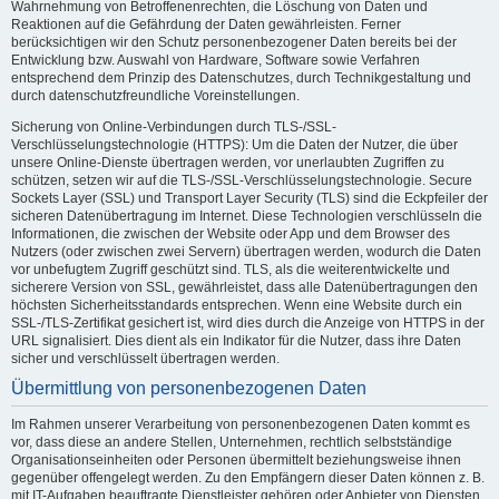
Wahrnehmung von Betroffenenrechten, die Löschung von Daten und
Reaktionen auf die Gefährdung der Daten gewährleisten. Ferner
berücksichtigen wir den Schutz personenbezogener Daten bereits bei der
Entwicklung bzw. Auswahl von Hardware, Software sowie Verfahren
entsprechend dem Prinzip des Datenschutzes, durch Technikgestaltung und
durch datenschutzfreundliche Voreinstellungen.
Sicherung von Online-Verbindungen durch TLS-/SSL-
Verschlüsselungstechnologie (HTTPS): Um die Daten der Nutzer, die über
unsere Online-Dienste übertragen werden, vor unerlaubten Zugriffen zu
schützen, setzen wir auf die TLS-/SSL-Verschlüsselungstechnologie. Secure
Sockets Layer (SSL) und Transport Layer Security (TLS) sind die Eckpfeiler der
sicheren Datenübertragung im Internet. Diese Technologien verschlüsseln die
Informationen, die zwischen der Website oder App und dem Browser des
Nutzers (oder zwischen zwei Servern) übertragen werden, wodurch die Daten
vor unbefugtem Zugriff geschützt sind. TLS, als die weiterentwickelte und
sicherere Version von SSL, gewährleistet, dass alle Datenübertragungen den
höchsten Sicherheitsstandards entsprechen. Wenn eine Website durch ein
SSL-/TLS-Zertifikat gesichert ist, wird dies durch die Anzeige von HTTPS in der
URL signalisiert. Dies dient als ein Indikator für die Nutzer, dass ihre Daten
sicher und verschlüsselt übertragen werden.
Übermittlung von personenbezogenen Daten
Im Rahmen unserer Verarbeitung von personenbezogenen Daten kommt es
vor, dass diese an andere Stellen, Unternehmen, rechtlich selbstständige
Organisationseinheiten oder Personen übermittelt beziehungsweise ihnen
gegenüber offengelegt werden. Zu den Empfängern dieser Daten können z. B.
mit IT-Aufgaben beauftragte Dienstleister gehören oder Anbieter von Diensten