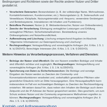
Bedingungen und Richtlinien sowie der Rechte anderer Nutzer und Dritter
gestattet ist.
Verarbeitete Datenarten:
Bestandsdaten (z. B. der vollständige Name, Wohnadresse,
Kontaktinformationen, Kundennummer, etc.). Nutzungsdaten (z. B. Seitenaufrufe und
Verweildauer, Klickpfade, Nutzungsintensität und -frequenz, verwendete Gerätetypen
und Betriebssysteme, Interaktionen mit Inhalten und Funktionen).
Betroffene Personen:
Nutzer (z. B. Webseitenbesucher, Nutzer von Onlinediensten).
Zwecke der Verarbeitung:
Erbringung vertraglicher Leistungen und Erfüllung
vertraglicher Pflichten; Sicherheitsmaßnahmen. Bereitstellung unseres
Onlineangebotes und Nutzerfreundlichkeit.
Aufbewahrung und Löschung:
Löschung entsprechend Angaben im Abschnitt
"Allgemeine Informationen zur Datenspeicherung und Löschung".
Rechtsgrundlagen:
Vertragserfüllung und vorvertragliche Anfragen (Art. 6 Abs. 1 S. 1
lit. b) DSGVO). Berechtigte Interessen (Art. 6 Abs. 1 S. 1 lit. f) DSGVO).
Weitere Hinweise zu Verarbeitungsprozessen, Verfahren und Diensten:
Beiträge der Nutzer sind öffentlich:
Die von Nutzern erstellten Beiträge und Inhalte
sind öffentlich sichtbar und zugänglich;
Rechtsgrundlagen:
Vertragserfüllung und
vorvertragliche Anfragen (Art. 6 Abs. 1 S. 1 lit. b) DSGVO).
Speicherung von Daten zu Sicherheitszwecken:
Die Beiträge und sonstige
Eingaben der Nutzer werden zu Zwecken der Community- und
Konversationsfunktionen verarbeitet und, vorbehaltlich gesetzlicher Pflichten oder
gesetzlicher Erlaubnis nicht an Dritte herausgegeben. Eine Herausgabepflicht kann
insbesondere im Fall von rechtswidrigen Beiträgen zu Zwecken der Rechtsverfolgung
entstehen. Wir weisen darauf hin, dass neben den Inhalten der Beiträge auch deren
Zeitpunkt und die IP-Adresse der Nutzer gespeichert werden. Dies geschieht, um zum
Schutz anderer Nutzer und der Community angemessene Maßnahmen ergreifen zu
können;
Rechtsgrundlagen:
Vertragserfüllung und vorvertragliche Anfragen (Art. 6
Abs. 1 S. 1 lit. b) DSGVO).
Kontakt- und Anfrageverwaltung