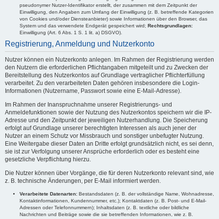
pseudonymer Nutzer-Identifikator erstellt, der zusammen mit dem Zeitpunkt der
Einwilligung, den Angaben zum Umfang der Einwilligung (z. B. betreffende Kategorien
von Cookies und/oder Diensteanbieter) sowie Informationen über den Browser, das
System und das verwendete Endgerät gespeichert wird;
Rechtsgrundlagen:
Einwilligung (Art. 6 Abs. 1 S. 1 lit. a) DSGVO).
Registrierung, Anmeldung und Nutzerkonto
Nutzer können ein Nutzerkonto anlegen. Im Rahmen der Registrierung werden
den Nutzern die erforderlichen Pflichtangaben mitgeteilt und zu Zwecken der
Bereitstellung des Nutzerkontos auf Grundlage vertraglicher Pflichterfüllung
verarbeitet. Zu den verarbeiteten Daten gehören insbesondere die Login-
Informationen (Nutzername, Passwort sowie eine E-Mail-Adresse).
Im Rahmen der Inanspruchnahme unserer Registrierungs- und
Anmeldefunktionen sowie der Nutzung des Nutzerkontos speichern wir die IP-
Adresse und den Zeitpunkt der jeweiligen Nutzerhandlung. Die Speicherung
erfolgt auf Grundlage unserer berechtigten Interessen als auch jener der
Nutzer an einem Schutz vor Missbrauch und sonstiger unbefugter Nutzung.
Eine Weitergabe dieser Daten an Dritte erfolgt grundsätzlich nicht, es sei denn,
sie ist zur Verfolgung unserer Ansprüche erforderlich oder es besteht eine
gesetzliche Verpflichtung hierzu.
Die Nutzer können über Vorgänge, die für deren Nutzerkonto relevant sind, wie
z. B. technische Änderungen, per E-Mail informiert werden.
Verarbeitete Datenarten:
Bestandsdaten (z. B. der vollständige Name, Wohnadresse,
Kontaktinformationen, Kundennummer, etc.); Kontaktdaten (z. B. Post- und E-Mail-
Adressen oder Telefonnummern); Inhaltsdaten (z. B. textliche oder bildliche
Nachrichten und Beiträge sowie die sie betreffenden Informationen, wie z. B.