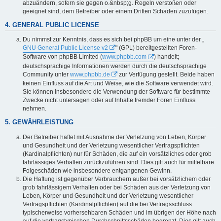
abzuändern, sofern sie gegen o.&nbsp;g. Regeln verstoßen oder
geeignet sind, dem Betreiber oder einem Dritten Schaden zuzufügen.
4. GENERAL PUBLIC LICENSE
Du nimmst zur Kenntnis, dass es sich bei phpBB um eine unter der „
GNU General Public License v2
" (GPL) bereitgestellten Foren-
Software von phpBB Limited (
www.phpbb.com
) handelt;
deutschsprachige Informationen werden durch die deutschsprachige
Community unter
www.phpbb.de
zur Verfügung gestellt. Beide haben
keinen Einfluss auf die Art und Weise, wie die Software verwendet wird.
Sie können insbesondere die Verwendung der Software für bestimmte
Zwecke nicht untersagen oder auf Inhalte fremder Foren Einfluss
nehmen.
5. GEWÄHRLEISTUNG
Der Betreiber haftet mit Ausnahme der Verletzung von Leben, Körper
und Gesundheit und der Verletzung wesentlicher Vertragspflichten
(Kardinalpflichten) nur für Schäden, die auf ein vorsätzliches oder grob
fahrlässiges Verhalten zurückzuführen sind. Dies gilt auch für mittelbare
Folgeschäden wie insbesondere entgangenen Gewinn.
Die Haftung ist gegenüber Verbrauchern außer bei vorsätzlichem oder
grob fahrlässigem Verhalten oder bei Schäden aus der Verletzung von
Leben, Körper und Gesundheit und der Verletzung wesentlicher
Vertragspflichten (Kardinalpflichten) auf die bei Vertragsschluss
typischerweise vorhersehbaren Schäden und im übrigen der Höhe nach
auf die vertragstypischen Durchschnittsschäden begrenzt. Dies gilt auch