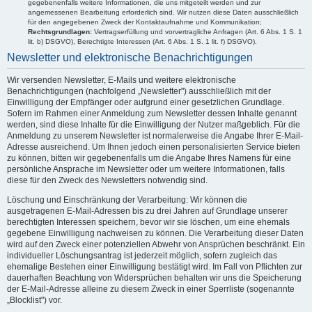
gegebenenfalls weitere Informationen, die uns mitgeteilt werden und zur
angemessenen Bearbeitung erforderlich sind. Wir nutzen diese Daten ausschließlich
für den angegebenen Zweck der Kontaktaufnahme und Kommunikation;
Rechtsgrundlagen:
Vertragserfüllung und vorvertragliche Anfragen (Art. 6 Abs. 1 S. 1
lit. b) DSGVO), Berechtigte Interessen (Art. 6 Abs. 1 S. 1 lit. f) DSGVO).
Newsletter und elektronische Benachrichtigungen
Wir versenden Newsletter, E-Mails und weitere elektronische
Benachrichtigungen (nachfolgend „Newsletter") ausschließlich mit der
Einwilligung der Empfänger oder aufgrund einer gesetzlichen Grundlage.
Sofern im Rahmen einer Anmeldung zum Newsletter dessen Inhalte genannt
werden, sind diese Inhalte für die Einwilligung der Nutzer maßgeblich. Für die
Anmeldung zu unserem Newsletter ist normalerweise die Angabe Ihrer E-Mail-
Adresse ausreichend. Um Ihnen jedoch einen personalisierten Service bieten
zu können, bitten wir gegebenenfalls um die Angabe Ihres Namens für eine
persönliche Ansprache im Newsletter oder um weitere Informationen, falls
diese für den Zweck des Newsletters notwendig sind.
Löschung und Einschränkung der Verarbeitung: Wir können die
ausgetragenen E-Mail-Adressen bis zu drei Jahren auf Grundlage unserer
berechtigten Interessen speichern, bevor wir sie löschen, um eine ehemals
gegebene Einwilligung nachweisen zu können. Die Verarbeitung dieser Daten
wird auf den Zweck einer potenziellen Abwehr von Ansprüchen beschränkt. Ein
individueller Löschungsantrag ist jederzeit möglich, sofern zugleich das
ehemalige Bestehen einer Einwilligung bestätigt wird. Im Fall von Pflichten zur
dauerhaften Beachtung von Widersprüchen behalten wir uns die Speicherung
der E-Mail-Adresse alleine zu diesem Zweck in einer Sperrliste (sogenannte
„Blocklist") vor.