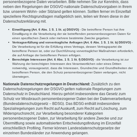
personenbezogene Daten verarbeiten. Bitte nehmen Sie zur Kenntnis, dass
neben den Regelungen der DSGVO nationale Datenschutzvorgaben in Ihrem
bzw. unserem Wohn- oder Sitzland gelten können. Sollten ferner im Einzelfall
speziellere Rechtsgrundlagen maßgeblich sein, teilen wir Ihnen diese in der
Datenschutzerklärung mit.
Einwilligung (Art. 6 Abs. 1 S. 1 lit. a) DSGVO)
- Die betroffene Person hat ihre
Einwilligung in die Verarbeitung der sie betreffenden personenbezogenen Daten für
einen spezifischen Zweck oder mehrere bestimmte Zwecke gegeben.
Vertragserfüllung und vorvertragliche Anfragen (Art. 6 Abs. 1 S. 1 lit. b) DSGVO)
-
Die Verarbeitung ist für die Erfüllung eines Vertrags, dessen Vertragspartei die
betroffene Person ist, oder zur Durchführung vorvertraglicher Maßnahmen erforderlich,
die auf Anfrage der betroffenen Person erfolgen.
Berechtigte Interessen (Art. 6 Abs. 1 S. 1 lit. f) DSGVO)
- die Verarbeitung ist zur
Wahrung der berechtigten Interessen des Verantwortlichen oder eines Dritten
notwendig, vorausgesetzt, dass die Interessen, Grundrechte und Grundfreiheiten der
betroffenen Person, die den Schutz personenbezogener Daten verlangen, nicht
überwiegen.
Nationale Datenschutzregelungen in Deutschland:
Zusätzlich zu den
Datenschutzregelungen der DSGVO gelten nationale Regelungen zum
Datenschutz in Deutschland. Hierzu gehört insbesondere das Gesetz zum
Schutz vor Missbrauch personenbezogener Daten bei der Datenverarbeitung
(Bundesdatenschutzgesetz – BDSG). Das BDSG enthält insbesondere
Spezialregelungen zum Recht auf Auskunft, zum Recht auf Löschung, zum
Widerspruchsrecht, zur Verarbeitung besonderer Kategorien
personenbezogener Daten, zur Verarbeitung für andere Zwecke und zur
Übermittlung sowie automatisierten Entscheidungsfindung im Einzelfall
einschließlich Profiling. Ferner können Landesdatenschutzgesetze der
einzelnen Bundesländer zur Anwendung gelangen.