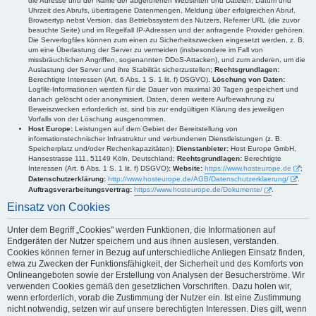
die Adresse und der Name der abgerufenen Webseiten und Dateien, Datum und
Uhrzeit des Abrufs, übertragene Datenmengen, Meldung über erfolgreichen Abruf,
Browsertyp nebst Version, das Betriebssystem des Nutzers, Referrer URL (die zuvor
besuchte Seite) und im Regelfall IP-Adressen und der anfragende Provider gehören.
Die Serverlogfiles können zum einen zu Sicherheitszwecken eingesetzt werden, z. B.
um eine Überlastung der Server zu vermeiden (insbesondere im Fall von
missbräuchlichen Angriffen, sogenannten DDoS-Attacken), und zum anderen, um die
Auslastung der Server und ihre Stabilität sicherzustellen;
Rechtsgrundlagen:
Berechtigte Interessen (Art. 6 Abs. 1 S. 1 lit. f) DSGVO).
Löschung von Daten:
Logfile-Informationen werden für die Dauer von maximal 30 Tagen gespeichert und
danach gelöscht oder anonymisiert. Daten, deren weitere Aufbewahrung zu
Beweiszwecken erforderlich ist, sind bis zur endgültigen Klärung des jeweiligen
Vorfalls von der Löschung ausgenommen.
Host Europe:
Leistungen auf dem Gebiet der Bereitstellung von
informationstechnischer Infrastruktur und verbundenen Dienstleistungen (z. B.
Speicherplatz und/oder Rechenkapazitäten);
Dienstanbieter:
Host Europe GmbH,
Hansestrasse 111, 51149 Köln, Deutschland;
Rechtsgrundlagen:
Berechtigte
Interessen (Art. 6 Abs. 1 S. 1 lit. f) DSGVO);
Website:
https://www.hosteurope.de
;
Datenschutzerklärung:
http://www.hosteurope.de/AGB/Datenschutzerklaerung/
.
Auftragsverarbeitungsvertrag:
https://www.hosteurope.de/Dokumente/
.
Einsatz von Cookies
Unter dem Begriff „Cookies" werden Funktionen, die Informationen auf
Endgeräten der Nutzer speichern und aus ihnen auslesen, verstanden.
Cookies können ferner in Bezug auf unterschiedliche Anliegen Einsatz finden,
etwa zu Zwecken der Funktionsfähigkeit, der Sicherheit und des Komforts von
Onlineangeboten sowie der Erstellung von Analysen der Besucherströme. Wir
verwenden Cookies gemäß den gesetzlichen Vorschriften. Dazu holen wir,
wenn erforderlich, vorab die Zustimmung der Nutzer ein. Ist eine Zustimmung
nicht notwendig, setzen wir auf unsere berechtigten Interessen. Dies gilt, wenn