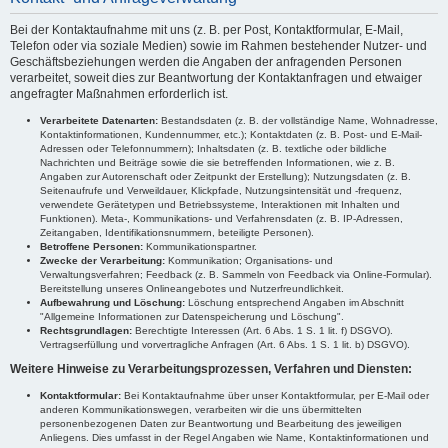
Bei der Kontaktaufnahme mit uns (z. B. per Post, Kontaktformular, E-Mail,
Telefon oder via soziale Medien) sowie im Rahmen bestehender Nutzer- und
Geschäftsbeziehungen werden die Angaben der anfragenden Personen
verarbeitet, soweit dies zur Beantwortung der Kontaktanfragen und etwaiger
angefragter Maßnahmen erforderlich ist.
Verarbeitete Datenarten:
Bestandsdaten (z. B. der vollständige Name, Wohnadresse,
Kontaktinformationen, Kundennummer, etc.); Kontaktdaten (z. B. Post- und E-Mail-
Adressen oder Telefonnummern); Inhaltsdaten (z. B. textliche oder bildliche
Nachrichten und Beiträge sowie die sie betreffenden Informationen, wie z. B.
Angaben zur Autorenschaft oder Zeitpunkt der Erstellung); Nutzungsdaten (z. B.
Seitenaufrufe und Verweildauer, Klickpfade, Nutzungsintensität und -frequenz,
verwendete Gerätetypen und Betriebssysteme, Interaktionen mit Inhalten und
Funktionen). Meta-, Kommunikations- und Verfahrensdaten (z. B. IP-Adressen,
Zeitangaben, Identifikationsnummern, beteiligte Personen).
Betroffene Personen:
Kommunikationspartner.
Zwecke der Verarbeitung:
Kommunikation; Organisations- und
Verwaltungsverfahren; Feedback (z. B. Sammeln von Feedback via Online-Formular).
Bereitstellung unseres Onlineangebotes und Nutzerfreundlichkeit.
Aufbewahrung und Löschung:
Löschung entsprechend Angaben im Abschnitt
"Allgemeine Informationen zur Datenspeicherung und Löschung".
Rechtsgrundlagen:
Berechtigte Interessen (Art. 6 Abs. 1 S. 1 lit. f) DSGVO).
Vertragserfüllung und vorvertragliche Anfragen (Art. 6 Abs. 1 S. 1 lit. b) DSGVO).
Weitere Hinweise zu Verarbeitungsprozessen, Verfahren und Diensten:
Kontaktformular:
Bei Kontaktaufnahme über unser Kontaktformular, per E-Mail oder
anderen Kommunikationswegen, verarbeiten wir die uns übermittelten
personenbezogenen Daten zur Beantwortung und Bearbeitung des jeweiligen
Anliegens. Dies umfasst in der Regel Angaben wie Name, Kontaktinformationen und