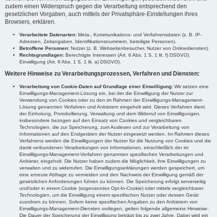
zudem einen Widerspruch gegen die Verarbeitung entsprechend den
gesetzlichen Vorgaben, auch mittels der Privatsphäre-Einstellungen ihres
Browsers, erklären.
Verarbeitete Datenarten:
Meta-, Kommunikations- und Verfahrensdaten (z. B. IP-
Adressen, Zeitangaben, Identifikationsnummern, beteiligte Personen).
Betroffene Personen:
Nutzer (z. B. Webseitenbesucher, Nutzer von Onlinediensten).
Rechtsgrundlagen:
Berechtigte Interessen (Art. 6 Abs. 1 S. 1 lit. f) DSGVO).
Einwilligung (Art. 6 Abs. 1 S. 1 lit. a) DSGVO).
Weitere Hinweise zu Verarbeitungsprozessen, Verfahren und Diensten:
Verarbeitung von Cookie-Daten auf Grundlage einer Einwilligung:
Wir setzen eine
Einwilligungs-Management-Lösung ein, bei der die Einwilligung der Nutzer zur
Verwendung von Cookies oder zu den im Rahmen der Einwilligungs-Management-
Lösung genannten Verfahren und Anbietern eingeholt wird. Dieses Verfahren dient
der Einholung, Protokollierung, Verwaltung und dem Widerruf von Einwilligungen,
insbesondere bezogen auf den Einsatz von Cookies und vergleichbaren
Technologien, die zur Speicherung, zum Auslesen und zur Verarbeitung von
Informationen auf den Endgeräten der Nutzer eingesetzt werden. Im Rahmen dieses
Verfahrens werden die Einwilligungen der Nutzer für die Nutzung von Cookies und die
damit verbundenen Verarbeitungen von Informationen, einschließlich der im
Einwilligungs-Management-Verfahren genannten spezifischen Verarbeitungen und
Anbieter, eingeholt. Die Nutzer haben zudem die Möglichkeit, ihre Einwilligungen zu
verwalten und zu widerrufen. Die Einwilligungserklärungen werden gespeichert, um
eine erneute Abfrage zu vermeiden und den Nachweis der Einwilligung gemäß der
gesetzlichen Anforderungen führen zu können. Die Speicherung erfolgt serverseitig
und/oder in einem Cookie (sogenanntes Opt-In-Cookie) oder mittels vergleichbarer
Technologien, um die Einwilligung einem spezifischen Nutzer oder dessen Gerät
zuordnen zu können. Sofern keine spezifischen Angaben zu den Anbietern von
Einwilligungs-Management-Diensten vorliegen, gelten folgende allgemeine Hinweise:
Die Dauer der Speicherung der Einwilligung beträgt bis zu zwei Jahre. Dabei wird ein