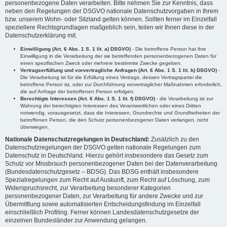
personenbezogene Daten verarbeiten. Bitte nehmen Sie zur Kenntnis, dass
neben den Regelungen der DSGVO nationale Datenschutzvorgaben in Ihrem
bzw. unserem Wohn- oder Sitzland gelten können. Sollten ferner im Einzelfall
speziellere Rechtsgrundlagen maßgeblich sein, teilen wir Ihnen diese in der
Datenschutzerklärung mit.
Einwilligung (Art. 6 Abs. 1 S. 1 lit. a) DSGVO)
- Die betroffene Person hat ihre
Einwilligung in die Verarbeitung der sie betreffenden personenbezogenen Daten für
einen spezifischen Zweck oder mehrere bestimmte Zwecke gegeben.
Vertragserfüllung und vorvertragliche Anfragen (Art. 6 Abs. 1 S. 1 lit. b) DSGVO)
-
Die Verarbeitung ist für die Erfüllung eines Vertrags, dessen Vertragspartei die
betroffene Person ist, oder zur Durchführung vorvertraglicher Maßnahmen erforderlich,
die auf Anfrage der betroffenen Person erfolgen.
Berechtigte Interessen (Art. 6 Abs. 1 S. 1 lit. f) DSGVO)
- die Verarbeitung ist zur
Wahrung der berechtigten Interessen des Verantwortlichen oder eines Dritten
notwendig, vorausgesetzt, dass die Interessen, Grundrechte und Grundfreiheiten der
betroffenen Person, die den Schutz personenbezogener Daten verlangen, nicht
überwiegen.
Nationale Datenschutzregelungen in Deutschland:
Zusätzlich zu den
Datenschutzregelungen der DSGVO gelten nationale Regelungen zum
Datenschutz in Deutschland. Hierzu gehört insbesondere das Gesetz zum
Schutz vor Missbrauch personenbezogener Daten bei der Datenverarbeitung
(Bundesdatenschutzgesetz – BDSG). Das BDSG enthält insbesondere
Spezialregelungen zum Recht auf Auskunft, zum Recht auf Löschung, zum
Widerspruchsrecht, zur Verarbeitung besonderer Kategorien
personenbezogener Daten, zur Verarbeitung für andere Zwecke und zur
Übermittlung sowie automatisierten Entscheidungsfindung im Einzelfall
einschließlich Profiling. Ferner können Landesdatenschutzgesetze der
einzelnen Bundesländer zur Anwendung gelangen.