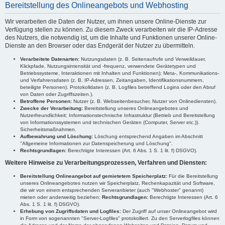
Bereitstellung des Onlineangebots und Webhosting
Wir verarbeiten die Daten der Nutzer, um ihnen unsere Online-Dienste zur
Verfügung stellen zu können. Zu diesem Zweck verarbeiten wir die IP-Adresse
des Nutzers, die notwendig ist, um die Inhalte und Funktionen unserer Online-
Dienste an den Browser oder das Endgerät der Nutzer zu übermitteln.
Verarbeitete Datenarten:
Nutzungsdaten (z. B. Seitenaufrufe und Verweildauer,
Klickpfade, Nutzungsintensität und -frequenz, verwendete Gerätetypen und
Betriebssysteme, Interaktionen mit Inhalten und Funktionen); Meta-, Kommunikations-
und Verfahrensdaten (z. B. IP-Adressen, Zeitangaben, Identifikationsnummern,
beteiligte Personen). Protokolldaten (z. B. Logfiles betreffend Logins oder den Abruf
von Daten oder Zugriffszeiten.).
Betroffene Personen:
Nutzer (z. B. Webseitenbesucher, Nutzer von Onlinediensten).
Zwecke der Verarbeitung:
Bereitstellung unseres Onlineangebotes und
Nutzerfreundlichkeit; Informationstechnische Infrastruktur (Betrieb und Bereitstellung
von Informationssystemen und technischen Geräten (Computer, Server etc.)).
Sicherheitsmaßnahmen.
Aufbewahrung und Löschung:
Löschung entsprechend Angaben im Abschnitt
"Allgemeine Informationen zur Datenspeicherung und Löschung".
Rechtsgrundlagen:
Berechtigte Interessen (Art. 6 Abs. 1 S. 1 lit. f) DSGVO).
Weitere Hinweise zu Verarbeitungsprozessen, Verfahren und Diensten:
Bereitstellung Onlineangebot auf gemietetem Speicherplatz:
Für die Bereitstellung
unseres Onlineangebotes nutzen wir Speicherplatz, Rechenkapazität und Software,
die wir von einem entsprechenden Serveranbieter (auch "Webhoster" genannt)
mieten oder anderweitig beziehen;
Rechtsgrundlagen:
Berechtigte Interessen (Art. 6
Abs. 1 S. 1 lit. f) DSGVO).
Erhebung von Zugriffsdaten und Logfiles:
Der Zugriff auf unser Onlineangebot wird
in Form von sogenannten "Server-Logfiles" protokolliert. Zu den Serverlogfiles können