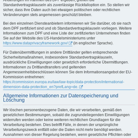
Standardvertragsklauseln als zuverlässige Rückfalloption ein. So stellen wir
sicher, dass Ihre Daten auch bei etwaigen politischen oder rechtlichen
Veränderungen stets angemessen geschützt bleiben.
Bei den einzelnen Diensteanbietern informieren wir Sie darüber, ob sie nach
dem DPF zertifiziert sind und ob Standardvertragsklauseln vorliegen. Weitere
Informationen zum DPF und eine Liste der zertifizierten Unternehmen finden
Sie auf der Website des US-Handelsministeriums unter
https://www.dataprivacyframework.gov/
(in englischer Sprache).
Für Datenübermittlungen in andere Drittländer gelten entsprechende
Sicherheitsmaßnahmen, insbesondere Standardvertragsklauseln,
ausdrückliche Einwilligungen oder gesetzlich erforderliche Übermittlungen.
Informationen zu Drittlandtransfers und geltenden
Angemessenheitsbeschlüssen können Sie dem Informationsangebot der EU-
Kommission entnehmen:
https://commission.europa.eu/law/law-topic/data-protection/international-
dimension-data-protection_en?prefLang=de.
Allgemeine Informationen zur Datenspeicherung und
Löschung
Wir löschen personenbezogene Daten, die wir verarbeiten, gemäß den
gesetzlichen Bestimmungen, sobald die zugrundeliegenden Einwilligungen
widerrufen werden oder keine weiteren rechtlichen Grundlagen für die
Verarbeitung bestehen. Dies betrifft Fälle, in denen der ursprüngliche
Verarbeitungszweck entfällt oder die Daten nicht mehr benötigt werden.
Ausnahmen von dieser Regelung bestehen, wenn gesetzliche Pflichten oder