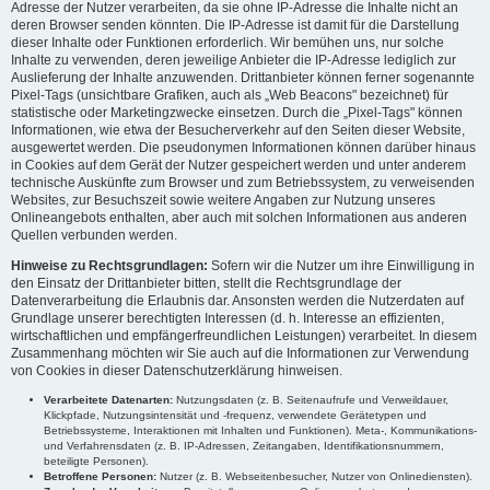
Adresse der Nutzer verarbeiten, da sie ohne IP-Adresse die Inhalte nicht an
deren Browser senden könnten. Die IP-Adresse ist damit für die Darstellung
dieser Inhalte oder Funktionen erforderlich. Wir bemühen uns, nur solche
Inhalte zu verwenden, deren jeweilige Anbieter die IP-Adresse lediglich zur
Auslieferung der Inhalte anzuwenden. Drittanbieter können ferner sogenannte
Pixel-Tags (unsichtbare Grafiken, auch als „Web Beacons" bezeichnet) für
statistische oder Marketingzwecke einsetzen. Durch die „Pixel-Tags" können
Informationen, wie etwa der Besucherverkehr auf den Seiten dieser Website,
ausgewertet werden. Die pseudonymen Informationen können darüber hinaus
in Cookies auf dem Gerät der Nutzer gespeichert werden und unter anderem
technische Auskünfte zum Browser und zum Betriebssystem, zu verweisenden
Websites, zur Besuchszeit sowie weitere Angaben zur Nutzung unseres
Onlineangebots enthalten, aber auch mit solchen Informationen aus anderen
Quellen verbunden werden.
Hinweise zu Rechtsgrundlagen:
Sofern wir die Nutzer um ihre Einwilligung in
den Einsatz der Drittanbieter bitten, stellt die Rechtsgrundlage der
Datenverarbeitung die Erlaubnis dar. Ansonsten werden die Nutzerdaten auf
Grundlage unserer berechtigten Interessen (d. h. Interesse an effizienten,
wirtschaftlichen und empfängerfreundlichen Leistungen) verarbeitet. In diesem
Zusammenhang möchten wir Sie auch auf die Informationen zur Verwendung
von Cookies in dieser Datenschutzerklärung hinweisen.
Verarbeitete Datenarten:
Nutzungsdaten (z. B. Seitenaufrufe und Verweildauer,
Klickpfade, Nutzungsintensität und -frequenz, verwendete Gerätetypen und
Betriebssysteme, Interaktionen mit Inhalten und Funktionen). Meta-, Kommunikations-
und Verfahrensdaten (z. B. IP-Adressen, Zeitangaben, Identifikationsnummern,
beteiligte Personen).
Betroffene Personen:
Nutzer (z. B. Webseitenbesucher, Nutzer von Onlinediensten).