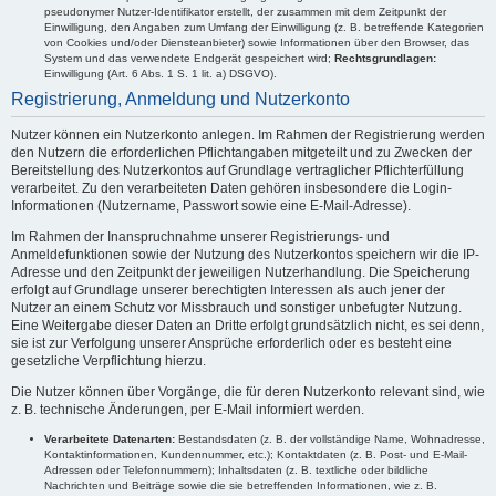
pseudonymer Nutzer-Identifikator erstellt, der zusammen mit dem Zeitpunkt der
Einwilligung, den Angaben zum Umfang der Einwilligung (z. B. betreffende Kategorien
von Cookies und/oder Diensteanbieter) sowie Informationen über den Browser, das
System und das verwendete Endgerät gespeichert wird;
Rechtsgrundlagen:
Einwilligung (Art. 6 Abs. 1 S. 1 lit. a) DSGVO).
Registrierung, Anmeldung und Nutzerkonto
Nutzer können ein Nutzerkonto anlegen. Im Rahmen der Registrierung werden
den Nutzern die erforderlichen Pflichtangaben mitgeteilt und zu Zwecken der
Bereitstellung des Nutzerkontos auf Grundlage vertraglicher Pflichterfüllung
verarbeitet. Zu den verarbeiteten Daten gehören insbesondere die Login-
Informationen (Nutzername, Passwort sowie eine E-Mail-Adresse).
Im Rahmen der Inanspruchnahme unserer Registrierungs- und
Anmeldefunktionen sowie der Nutzung des Nutzerkontos speichern wir die IP-
Adresse und den Zeitpunkt der jeweiligen Nutzerhandlung. Die Speicherung
erfolgt auf Grundlage unserer berechtigten Interessen als auch jener der
Nutzer an einem Schutz vor Missbrauch und sonstiger unbefugter Nutzung.
Eine Weitergabe dieser Daten an Dritte erfolgt grundsätzlich nicht, es sei denn,
sie ist zur Verfolgung unserer Ansprüche erforderlich oder es besteht eine
gesetzliche Verpflichtung hierzu.
Die Nutzer können über Vorgänge, die für deren Nutzerkonto relevant sind, wie
z. B. technische Änderungen, per E-Mail informiert werden.
Verarbeitete Datenarten:
Bestandsdaten (z. B. der vollständige Name, Wohnadresse,
Kontaktinformationen, Kundennummer, etc.); Kontaktdaten (z. B. Post- und E-Mail-
Adressen oder Telefonnummern); Inhaltsdaten (z. B. textliche oder bildliche
Nachrichten und Beiträge sowie die sie betreffenden Informationen, wie z. B.