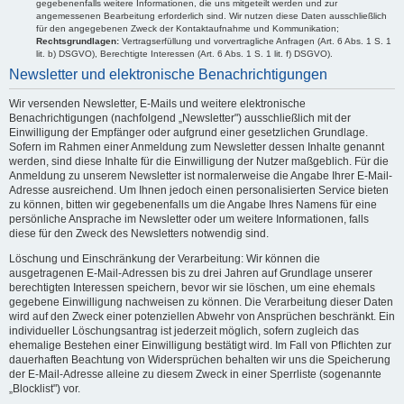
gegebenenfalls weitere Informationen, die uns mitgeteilt werden und zur
angemessenen Bearbeitung erforderlich sind. Wir nutzen diese Daten ausschließlich
für den angegebenen Zweck der Kontaktaufnahme und Kommunikation;
Rechtsgrundlagen:
Vertragserfüllung und vorvertragliche Anfragen (Art. 6 Abs. 1 S. 1
lit. b) DSGVO), Berechtigte Interessen (Art. 6 Abs. 1 S. 1 lit. f) DSGVO).
Newsletter und elektronische Benachrichtigungen
Wir versenden Newsletter, E-Mails und weitere elektronische
Benachrichtigungen (nachfolgend „Newsletter") ausschließlich mit der
Einwilligung der Empfänger oder aufgrund einer gesetzlichen Grundlage.
Sofern im Rahmen einer Anmeldung zum Newsletter dessen Inhalte genannt
werden, sind diese Inhalte für die Einwilligung der Nutzer maßgeblich. Für die
Anmeldung zu unserem Newsletter ist normalerweise die Angabe Ihrer E-Mail-
Adresse ausreichend. Um Ihnen jedoch einen personalisierten Service bieten
zu können, bitten wir gegebenenfalls um die Angabe Ihres Namens für eine
persönliche Ansprache im Newsletter oder um weitere Informationen, falls
diese für den Zweck des Newsletters notwendig sind.
Löschung und Einschränkung der Verarbeitung: Wir können die
ausgetragenen E-Mail-Adressen bis zu drei Jahren auf Grundlage unserer
berechtigten Interessen speichern, bevor wir sie löschen, um eine ehemals
gegebene Einwilligung nachweisen zu können. Die Verarbeitung dieser Daten
wird auf den Zweck einer potenziellen Abwehr von Ansprüchen beschränkt. Ein
individueller Löschungsantrag ist jederzeit möglich, sofern zugleich das
ehemalige Bestehen einer Einwilligung bestätigt wird. Im Fall von Pflichten zur
dauerhaften Beachtung von Widersprüchen behalten wir uns die Speicherung
der E-Mail-Adresse alleine zu diesem Zweck in einer Sperrliste (sogenannte
„Blocklist") vor.