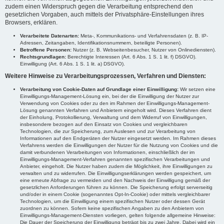
zudem einen Widerspruch gegen die Verarbeitung entsprechend den
gesetzlichen Vorgaben, auch mittels der Privatsphäre-Einstellungen ihres
Browsers, erklären.
Verarbeitete Datenarten:
Meta-, Kommunikations- und Verfahrensdaten (z. B. IP-
Adressen, Zeitangaben, Identifikationsnummern, beteiligte Personen).
Betroffene Personen:
Nutzer (z. B. Webseitenbesucher, Nutzer von Onlinediensten).
Rechtsgrundlagen:
Berechtigte Interessen (Art. 6 Abs. 1 S. 1 lit. f) DSGVO).
Einwilligung (Art. 6 Abs. 1 S. 1 lit. a) DSGVO).
Weitere Hinweise zu Verarbeitungsprozessen, Verfahren und Diensten:
Verarbeitung von Cookie-Daten auf Grundlage einer Einwilligung:
Wir setzen eine
Einwilligungs-Management-Lösung ein, bei der die Einwilligung der Nutzer zur
Verwendung von Cookies oder zu den im Rahmen der Einwilligungs-Management-
Lösung genannten Verfahren und Anbietern eingeholt wird. Dieses Verfahren dient
der Einholung, Protokollierung, Verwaltung und dem Widerruf von Einwilligungen,
insbesondere bezogen auf den Einsatz von Cookies und vergleichbaren
Technologien, die zur Speicherung, zum Auslesen und zur Verarbeitung von
Informationen auf den Endgeräten der Nutzer eingesetzt werden. Im Rahmen dieses
Verfahrens werden die Einwilligungen der Nutzer für die Nutzung von Cookies und die
damit verbundenen Verarbeitungen von Informationen, einschließlich der im
Einwilligungs-Management-Verfahren genannten spezifischen Verarbeitungen und
Anbieter, eingeholt. Die Nutzer haben zudem die Möglichkeit, ihre Einwilligungen zu
verwalten und zu widerrufen. Die Einwilligungserklärungen werden gespeichert, um
eine erneute Abfrage zu vermeiden und den Nachweis der Einwilligung gemäß der
gesetzlichen Anforderungen führen zu können. Die Speicherung erfolgt serverseitig
und/oder in einem Cookie (sogenanntes Opt-In-Cookie) oder mittels vergleichbarer
Technologien, um die Einwilligung einem spezifischen Nutzer oder dessen Gerät
zuordnen zu können. Sofern keine spezifischen Angaben zu den Anbietern von
Einwilligungs-Management-Diensten vorliegen, gelten folgende allgemeine Hinweise:
Die Dauer der Speicherung der Einwilligung beträgt bis zu zwei Jahre. Dabei wird ein