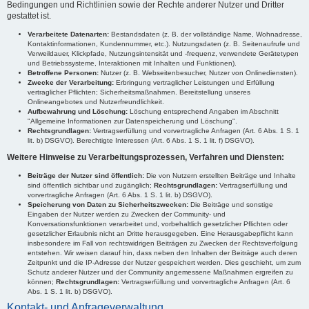
Bedingungen und Richtlinien sowie der Rechte anderer Nutzer und Dritter
gestattet ist.
Verarbeitete Datenarten:
Bestandsdaten (z. B. der vollständige Name, Wohnadresse,
Kontaktinformationen, Kundennummer, etc.). Nutzungsdaten (z. B. Seitenaufrufe und
Verweildauer, Klickpfade, Nutzungsintensität und -frequenz, verwendete Gerätetypen
und Betriebssysteme, Interaktionen mit Inhalten und Funktionen).
Betroffene Personen:
Nutzer (z. B. Webseitenbesucher, Nutzer von Onlinediensten).
Zwecke der Verarbeitung:
Erbringung vertraglicher Leistungen und Erfüllung
vertraglicher Pflichten; Sicherheitsmaßnahmen. Bereitstellung unseres
Onlineangebotes und Nutzerfreundlichkeit.
Aufbewahrung und Löschung:
Löschung entsprechend Angaben im Abschnitt
"Allgemeine Informationen zur Datenspeicherung und Löschung".
Rechtsgrundlagen:
Vertragserfüllung und vorvertragliche Anfragen (Art. 6 Abs. 1 S. 1
lit. b) DSGVO). Berechtigte Interessen (Art. 6 Abs. 1 S. 1 lit. f) DSGVO).
Weitere Hinweise zu Verarbeitungsprozessen, Verfahren und Diensten:
Beiträge der Nutzer sind öffentlich:
Die von Nutzern erstellten Beiträge und Inhalte
sind öffentlich sichtbar und zugänglich;
Rechtsgrundlagen:
Vertragserfüllung und
vorvertragliche Anfragen (Art. 6 Abs. 1 S. 1 lit. b) DSGVO).
Speicherung von Daten zu Sicherheitszwecken:
Die Beiträge und sonstige
Eingaben der Nutzer werden zu Zwecken der Community- und
Konversationsfunktionen verarbeitet und, vorbehaltlich gesetzlicher Pflichten oder
gesetzlicher Erlaubnis nicht an Dritte herausgegeben. Eine Herausgabepflicht kann
insbesondere im Fall von rechtswidrigen Beiträgen zu Zwecken der Rechtsverfolgung
entstehen. Wir weisen darauf hin, dass neben den Inhalten der Beiträge auch deren
Zeitpunkt und die IP-Adresse der Nutzer gespeichert werden. Dies geschieht, um zum
Schutz anderer Nutzer und der Community angemessene Maßnahmen ergreifen zu
können;
Rechtsgrundlagen:
Vertragserfüllung und vorvertragliche Anfragen (Art. 6
Abs. 1 S. 1 lit. b) DSGVO).
Kontakt- und Anfrageverwaltung