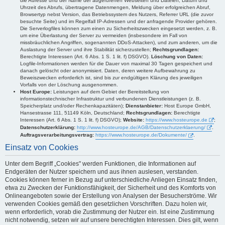
die Adresse und der Name der abgerufenen Webseiten und Dateien, Datum und
Uhrzeit des Abrufs, übertragene Datenmengen, Meldung über erfolgreichen Abruf,
Browsertyp nebst Version, das Betriebssystem des Nutzers, Referrer URL (die zuvor
besuchte Seite) und im Regelfall IP-Adressen und der anfragende Provider gehören.
Die Serverlogfiles können zum einen zu Sicherheitszwecken eingesetzt werden, z. B.
um eine Überlastung der Server zu vermeiden (insbesondere im Fall von
missbräuchlichen Angriffen, sogenannten DDoS-Attacken), und zum anderen, um die
Auslastung der Server und ihre Stabilität sicherzustellen;
Rechtsgrundlagen:
Berechtigte Interessen (Art. 6 Abs. 1 S. 1 lit. f) DSGVO).
Löschung von Daten:
Logfile-Informationen werden für die Dauer von maximal 30 Tagen gespeichert und
danach gelöscht oder anonymisiert. Daten, deren weitere Aufbewahrung zu
Beweiszwecken erforderlich ist, sind bis zur endgültigen Klärung des jeweiligen
Vorfalls von der Löschung ausgenommen.
Host Europe:
Leistungen auf dem Gebiet der Bereitstellung von
informationstechnischer Infrastruktur und verbundenen Dienstleistungen (z. B.
Speicherplatz und/oder Rechenkapazitäten);
Dienstanbieter:
Host Europe GmbH,
Hansestrasse 111, 51149 Köln, Deutschland;
Rechtsgrundlagen:
Berechtigte
Interessen (Art. 6 Abs. 1 S. 1 lit. f) DSGVO);
Website:
https://www.hosteurope.de
;
Datenschutzerklärung:
http://www.hosteurope.de/AGB/Datenschutzerklaerung/
.
Auftragsverarbeitungsvertrag:
https://www.hosteurope.de/Dokumente/
.
Einsatz von Cookies
Unter dem Begriff „Cookies" werden Funktionen, die Informationen auf
Endgeräten der Nutzer speichern und aus ihnen auslesen, verstanden.
Cookies können ferner in Bezug auf unterschiedliche Anliegen Einsatz finden,
etwa zu Zwecken der Funktionsfähigkeit, der Sicherheit und des Komforts von
Onlineangeboten sowie der Erstellung von Analysen der Besucherströme. Wir
verwenden Cookies gemäß den gesetzlichen Vorschriften. Dazu holen wir,
wenn erforderlich, vorab die Zustimmung der Nutzer ein. Ist eine Zustimmung
nicht notwendig, setzen wir auf unsere berechtigten Interessen. Dies gilt, wenn