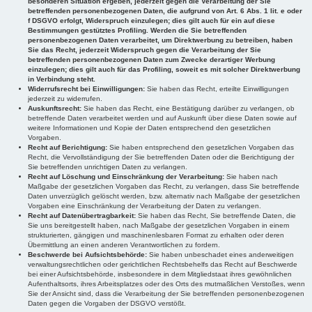
besonderen Situation ergeben, jederzeit gegen die Verarbeitung der Sie
betreffenden personenbezogenen Daten, die aufgrund von Art. 6 Abs. 1 lit. e oder
f DSGVO erfolgt, Widerspruch einzulegen; dies gilt auch für ein auf diese
Bestimmungen gestütztes Profiling. Werden die Sie betreffenden
personenbezogenen Daten verarbeitet, um Direktwerbung zu betreiben, haben
Sie das Recht, jederzeit Widerspruch gegen die Verarbeitung der Sie
betreffenden personenbezogenen Daten zum Zwecke derartiger Werbung
einzulegen; dies gilt auch für das Profiling, soweit es mit solcher Direktwerbung
in Verbindung steht.
Widerrufsrecht bei Einwilligungen:
Sie haben das Recht, erteilte Einwilligungen
jederzeit zu widerrufen.
Auskunftsrecht:
Sie haben das Recht, eine Bestätigung darüber zu verlangen, ob
betreffende Daten verarbeitet werden und auf Auskunft über diese Daten sowie auf
weitere Informationen und Kopie der Daten entsprechend den gesetzlichen
Vorgaben.
Recht auf Berichtigung:
Sie haben entsprechend den gesetzlichen Vorgaben das
Recht, die Vervollständigung der Sie betreffenden Daten oder die Berichtigung der
Sie betreffenden unrichtigen Daten zu verlangen.
Recht auf Löschung und Einschränkung der Verarbeitung:
Sie haben nach
Maßgabe der gesetzlichen Vorgaben das Recht, zu verlangen, dass Sie betreffende
Daten unverzüglich gelöscht werden, bzw. alternativ nach Maßgabe der gesetzlichen
Vorgaben eine Einschränkung der Verarbeitung der Daten zu verlangen.
Recht auf Datenübertragbarkeit:
Sie haben das Recht, Sie betreffende Daten, die
Sie uns bereitgestellt haben, nach Maßgabe der gesetzlichen Vorgaben in einem
strukturierten, gängigen und maschinenlesbaren Format zu erhalten oder deren
Übermittlung an einen anderen Verantwortlichen zu fordern.
Beschwerde bei Aufsichtsbehörde:
Sie haben unbeschadet eines anderweitigen
verwaltungsrechtlichen oder gerichtlichen Rechtsbehelfs das Recht auf Beschwerde
bei einer Aufsichtsbehörde, insbesondere in dem Mitgliedstaat ihres gewöhnlichen
Aufenthaltsorts, ihres Arbeitsplatzes oder des Orts des mutmaßlichen Verstoßes, wenn
Sie der Ansicht sind, dass die Verarbeitung der Sie betreffenden personenbezogenen
Daten gegen die Vorgaben der DSGVO verstößt.