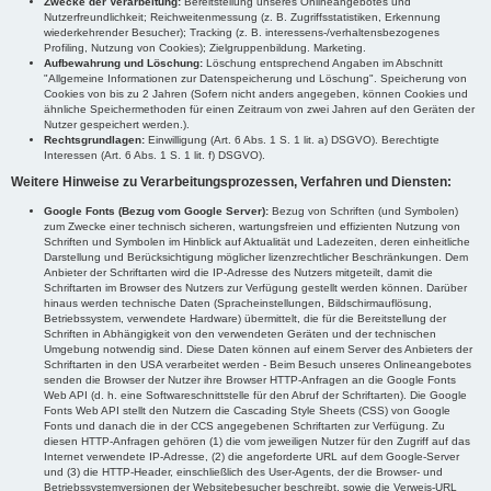
Zwecke der Verarbeitung:
Bereitstellung unseres Onlineangebotes und
Nutzerfreundlichkeit; Reichweitenmessung (z. B. Zugriffsstatistiken, Erkennung
wiederkehrender Besucher); Tracking (z. B. interessens-/verhaltensbezogenes
Profiling, Nutzung von Cookies); Zielgruppenbildung. Marketing.
Aufbewahrung und Löschung:
Löschung entsprechend Angaben im Abschnitt
"Allgemeine Informationen zur Datenspeicherung und Löschung". Speicherung von
Cookies von bis zu 2 Jahren (Sofern nicht anders angegeben, können Cookies und
ähnliche Speichermethoden für einen Zeitraum von zwei Jahren auf den Geräten der
Nutzer gespeichert werden.).
Rechtsgrundlagen:
Einwilligung (Art. 6 Abs. 1 S. 1 lit. a) DSGVO). Berechtigte
Interessen (Art. 6 Abs. 1 S. 1 lit. f) DSGVO).
Weitere Hinweise zu Verarbeitungsprozessen, Verfahren und Diensten:
Google Fonts (Bezug vom Google Server):
Bezug von Schriften (und Symbolen)
zum Zwecke einer technisch sicheren, wartungsfreien und effizienten Nutzung von
Schriften und Symbolen im Hinblick auf Aktualität und Ladezeiten, deren einheitliche
Darstellung und Berücksichtigung möglicher lizenzrechtlicher Beschränkungen. Dem
Anbieter der Schriftarten wird die IP-Adresse des Nutzers mitgeteilt, damit die
Schriftarten im Browser des Nutzers zur Verfügung gestellt werden können. Darüber
hinaus werden technische Daten (Spracheinstellungen, Bildschirmauflösung,
Betriebssystem, verwendete Hardware) übermittelt, die für die Bereitstellung der
Schriften in Abhängigkeit von den verwendeten Geräten und der technischen
Umgebung notwendig sind. Diese Daten können auf einem Server des Anbieters der
Schriftarten in den USA verarbeitet werden - Beim Besuch unseres Onlineangebotes
senden die Browser der Nutzer ihre Browser HTTP-Anfragen an die Google Fonts
Web API (d. h. eine Softwareschnittstelle für den Abruf der Schriftarten). Die Google
Fonts Web API stellt den Nutzern die Cascading Style Sheets (CSS) von Google
Fonts und danach die in der CCS angegebenen Schriftarten zur Verfügung. Zu
diesen HTTP-Anfragen gehören (1) die vom jeweiligen Nutzer für den Zugriff auf das
Internet verwendete IP-Adresse, (2) die angeforderte URL auf dem Google-Server
und (3) die HTTP-Header, einschließlich des User-Agents, der die Browser- und
Betriebssystemversionen der Websitebesucher beschreibt, sowie die Verweis-URL