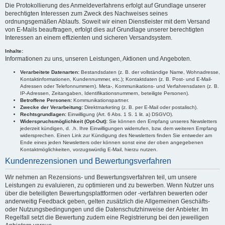
Die Protokollierung des Anmeldeverfahrens erfolgt auf Grundlage unserer
berechtigten Interessen zum Zweck des Nachweises seines
ordnungsgemäßen Ablaufs. Soweit wir einen Dienstleister mit dem Versand
von E-Mails beauftragen, erfolgt dies auf Grundlage unserer berechtigten
Interessen an einem effizienten und sicheren Versandsystem.
Inhalte:
Informationen zu uns, unseren Leistungen, Aktionen und Angeboten.
Verarbeitete Datenarten:
Bestandsdaten (z. B. der vollständige Name, Wohnadresse,
Kontaktinformationen, Kundennummer, etc.); Kontaktdaten (z. B. Post- und E-Mail-
Adressen oder Telefonnummern). Meta-, Kommunikations- und Verfahrensdaten (z. B.
IP-Adressen, Zeitangaben, Identifikationsnummern, beteiligte Personen).
Betroffene Personen:
Kommunikationspartner.
Zwecke der Verarbeitung:
Direktmarketing (z. B. per E-Mail oder postalisch).
Rechtsgrundlagen:
Einwilligung (Art. 6 Abs. 1 S. 1 lit. a) DSGVO).
Widerspruchsmöglichkeit (Opt-Out):
Sie können den Empfang unseres Newsletters
jederzeit kündigen, d. .h. Ihre Einwilligungen widerrufen, bzw. dem weiteren Empfang
widersprechen. Einen Link zur Kündigung des Newsletters finden Sie entweder am
Ende eines jeden Newsletters oder können sonst eine der oben angegebenen
Kontaktmöglichkeiten, vorzugswürdig E-Mail, hierzu nutzen.
Kundenrezensionen und Bewertungsverfahren
Wir nehmen an Rezensions- und Bewertungsverfahren teil, um unsere
Leistungen zu evaluieren, zu optimieren und zu bewerben. Wenn Nutzer uns
über die beteiligten Bewertungsplattformen oder -verfahren bewerten oder
anderweitig Feedback geben, gelten zusätzlich die Allgemeinen Geschäfts-
oder Nutzungsbedingungen und die Datenschutzhinweise der Anbieter. Im
Regelfall setzt die Bewertung zudem eine Registrierung bei den jeweiligen