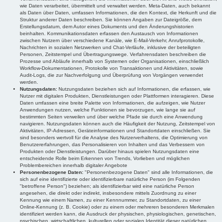
wie Daten verarbeitet, übermittelt und verwaltet werden. Meta-Daten, auch bekannt
als Daten über Daten, umfassen Informationen, die den Kontext, die Herkunft und die
Struktur anderer Daten beschreiben. Sie können Angaben zur Dateigröße, dem
Erstellungsdatum, dem Autor eines Dokuments und den Änderungshistorien
beinhalten. Kommunikationsdaten erfassen den Austausch von Informationen
zwischen Nutzern über verschiedene Kanäle, wie E-Mail-Verkehr, Anrufprotokolle,
Nachrichten in sozialen Netzwerken und Chat-Verläufe, inklusive der beteiligten
Personen, Zeitstempel und Übertragungswege. Verfahrensdaten beschreiben die
Prozesse und Abläufe innerhalb von Systemen oder Organisationen, einschließlich
Workflow-Dokumentationen, Protokolle von Transaktionen und Aktivitäten, sowie
Audit-Logs, die zur Nachverfolgung und Überprüfung von Vorgängen verwendet
werden.
Nutzungsdaten:
Nutzungsdaten beziehen sich auf Informationen, die erfassen, wie
Nutzer mit digitalen Produkten, Dienstleistungen oder Plattformen interagieren. Diese
Daten umfassen eine breite Palette von Informationen, die aufzeigen, wie Nutzer
Anwendungen nutzen, welche Funktionen sie bevorzugen, wie lange sie auf
bestimmten Seiten verweilen und über welche Pfade sie durch eine Anwendung
navigieren. Nutzungsdaten können auch die Häufigkeit der Nutzung, Zeitstempel von
Aktivitäten, IP-Adressen, Geräteinformationen und Standortdaten einschließen. Sie
sind besonders wertvoll für die Analyse des Nutzerverhaltens, die Optimierung von
Benutzererfahrungen, das Personalisieren von Inhalten und das Verbessern von
Produkten oder Dienstleistungen. Darüber hinaus spielen Nutzungsdaten eine
entscheidende Rolle beim Erkennen von Trends, Vorlieben und möglichen
Problembereichen innerhalb digitaler Angebote
Personenbezogene Daten:
"Personenbezogene Daten" sind alle Informationen, die
sich auf eine identifizierte oder identifizierbare natürliche Person (im Folgenden
"betroffene Person") beziehen; als identifizierbar wird eine natürliche Person
angesehen, die direkt oder indirekt, insbesondere mittels Zuordnung zu einer
Kennung wie einem Namen, zu einer Kennnummer, zu Standortdaten, zu einer
Online-Kennung (z. B. Cookie) oder zu einem oder mehreren besonderen Merkmalen
identifiziert werden kann, die Ausdruck der physischen, physiologischen, genetischen,
psychischen, wirtschaftlichen, kulturellen oder sozialen Identität dieser natürlichen