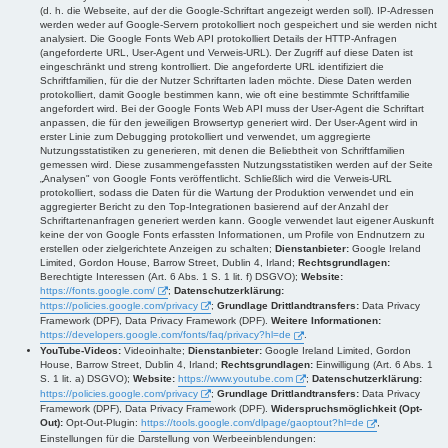
(d. h. die Webseite, auf der die Google-Schriftart angezeigt werden soll). IP-Adressen
werden weder auf Google-Servern protokolliert noch gespeichert und sie werden nicht
analysiert. Die Google Fonts Web API protokolliert Details der HTTP-Anfragen
(angeforderte URL, User-Agent und Verweis-URL). Der Zugriff auf diese Daten ist
eingeschränkt und streng kontrolliert. Die angeforderte URL identifiziert die
Schriftfamilien, für die der Nutzer Schriftarten laden möchte. Diese Daten werden
protokolliert, damit Google bestimmen kann, wie oft eine bestimmte Schriftfamilie
angefordert wird. Bei der Google Fonts Web API muss der User-Agent die Schriftart
anpassen, die für den jeweiligen Browsertyp generiert wird. Der User-Agent wird in
erster Linie zum Debugging protokolliert und verwendet, um aggregierte
Nutzungsstatistiken zu generieren, mit denen die Beliebtheit von Schriftfamilien
gemessen wird. Diese zusammengefassten Nutzungsstatistiken werden auf der Seite
„Analysen" von Google Fonts veröffentlicht. Schließlich wird die Verweis-URL
protokolliert, sodass die Daten für die Wartung der Produktion verwendet und ein
aggregierter Bericht zu den Top-Integrationen basierend auf der Anzahl der
Schriftartenanfragen generiert werden kann. Google verwendet laut eigener Auskunft
keine der von Google Fonts erfassten Informationen, um Profile von Endnutzern zu
erstellen oder zielgerichtete Anzeigen zu schalten;
Dienstanbieter:
Google Ireland
Limited, Gordon House, Barrow Street, Dublin 4, Irland;
Rechtsgrundlagen:
Berechtigte Interessen (Art. 6 Abs. 1 S. 1 lit. f) DSGVO);
Website:
https://fonts.google.com/
;
Datenschutzerklärung:
https://policies.google.com/privacy
;
Grundlage Drittlandtransfers:
Data Privacy
Framework (DPF), Data Privacy Framework (DPF).
Weitere Informationen:
https://developers.google.com/fonts/faq/privacy?hl=de
.
YouTube-Videos:
Videoinhalte;
Dienstanbieter:
Google Ireland Limited, Gordon
House, Barrow Street, Dublin 4, Irland;
Rechtsgrundlagen:
Einwilligung (Art. 6 Abs. 1
S. 1 lit. a) DSGVO);
Website:
https://www.youtube.com
;
Datenschutzerklärung:
https://policies.google.com/privacy
;
Grundlage Drittlandtransfers:
Data Privacy
Framework (DPF), Data Privacy Framework (DPF).
Widerspruchsmöglichkeit (Opt-
Out):
Opt-Out-Plugin:
https://tools.google.com/dlpage/gaoptout?hl=de
,
Einstellungen für die Darstellung von Werbeeinblendungen: