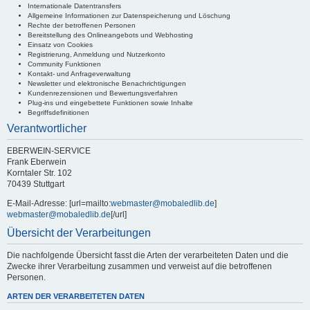
Internationale Datentransfers
Allgemeine Informationen zur Datenspeicherung und Löschung
Rechte der betroffenen Personen
Bereitstellung des Onlineangebots und Webhosting
Einsatz von Cookies
Registrierung, Anmeldung und Nutzerkonto
Community Funktionen
Kontakt- und Anfrageverwaltung
Newsletter und elektronische Benachrichtigungen
Kundenrezensionen und Bewertungsverfahren
Plug-ins und eingebettete Funktionen sowie Inhalte
Begriffsdefinitionen
Verantwortlicher
EBERWEIN-SERVICE
Frank Eberwein
Korntaler Str. 102
70439 Stuttgart
E-Mail-Adresse: [url=mailto:
webmaster@mobaledlib.de
]
webmaster@mobaledlib.de
[/url]
Übersicht der Verarbeitungen
Die nachfolgende Übersicht fasst die Arten der verarbeiteten Daten und die
Zwecke ihrer Verarbeitung zusammen und verweist auf die betroffenen
Personen.
ARTEN DER VERARBEITETEN DATEN