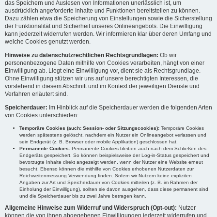
das Speichern und Auslesen von Informationen unerlässlich ist, um
ausdrücklich angeforderte Inhalte und Funktionen bereitstellen zu können.
Dazu zählen etwa die Speicherung von Einstellungen sowie die Sicherstellung
der Funktionalität und Sicherheit unseres Onlineangebots. Die Einwilligung
kann jederzeit widerrufen werden. Wir informieren klar über deren Umfang und
welche Cookies genutzt werden.
Hinweise zu datenschutzrechtlichen Rechtsgrundlagen:
Ob wir
personenbezogene Daten mithilfe von Cookies verarbeiten, hängt von einer
Einwilligung ab. Liegt eine Einwilligung vor, dient sie als Rechtsgrundlage.
Ohne Einwilligung stützen wir uns auf unsere berechtigten Interessen, die
vorstehend in diesem Abschnitt und im Kontext der jeweiligen Dienste und
Verfahren erläutert sind.
Speicherdauer:
Im Hinblick auf die Speicherdauer werden die folgenden Arten
von Cookies unterschieden:
Temporäre Cookies (auch: Session- oder Sitzungscookies):
Temporäre Cookies
werden spätestens gelöscht, nachdem ein Nutzer ein Onlineangebot verlassen und
sein Endgerät (z. B. Browser oder mobile Applikation) geschlossen hat.
Permanente Cookies:
Permanente Cookies bleiben auch nach dem Schließen des
Endgeräts gespeichert. So können beispielsweise der Log-in-Status gespeichert und
bevorzugte Inhalte direkt angezeigt werden, wenn der Nutzer eine Website erneut
besucht. Ebenso können die mithilfe von Cookies erhobenen Nutzerdaten zur
Reichweitenmessung Verwendung finden. Sofern wir Nutzern keine expliziten
Angaben zur Art und Speicherdauer von Cookies mitteilen (z. B. im Rahmen der
Einholung der Einwilligung), sollten sie davon ausgehen, dass diese permanent sind
und die Speicherdauer bis zu zwei Jahre betragen kann.
Allgemeine Hinweise zum Widerruf und Widerspruch (Opt-out):
Nutzer
können die von ihnen abgegebenen Einwilligungen jederzeit widerrufen und