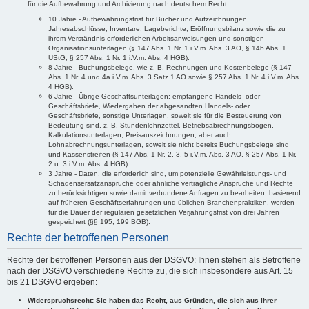
für die Aufbewahrung und Archivierung nach deutschem Recht:
10 Jahre - Aufbewahrungsfrist für Bücher und Aufzeichnungen,
Jahresabschlüsse, Inventare, Lageberichte, Eröffnungsbilanz sowie die zu
ihrem Verständnis erforderlichen Arbeitsanweisungen und sonstigen
Organisationsunterlagen (§ 147 Abs. 1 Nr. 1 i.V.m. Abs. 3 AO, § 14b Abs. 1
UStG, § 257 Abs. 1 Nr. 1 i.V.m. Abs. 4 HGB).
8 Jahre - Buchungsbelege, wie z. B. Rechnungen und Kostenbelege (§ 147
Abs. 1 Nr. 4 und 4a i.V.m. Abs. 3 Satz 1 AO sowie § 257 Abs. 1 Nr. 4 i.V.m. Abs.
4 HGB).
6 Jahre - Übrige Geschäftsunterlagen: empfangene Handels- oder
Geschäftsbriefe, Wiedergaben der abgesandten Handels- oder
Geschäftsbriefe, sonstige Unterlagen, soweit sie für die Besteuerung von
Bedeutung sind, z. B. Stundenlohnzettel, Betriebsabrechnungsbögen,
Kalkulationsunterlagen, Preisauszeichnungen, aber auch
Lohnabrechnungsunterlagen, soweit sie nicht bereits Buchungsbelege sind
und Kassenstreifen (§ 147 Abs. 1 Nr. 2, 3, 5 i.V.m. Abs. 3 AO, § 257 Abs. 1 Nr.
2 u. 3 i.V.m. Abs. 4 HGB).
3 Jahre - Daten, die erforderlich sind, um potenzielle Gewährleistungs- und
Schadensersatzansprüche oder ähnliche vertragliche Ansprüche und Rechte
zu berücksichtigen sowie damit verbundene Anfragen zu bearbeiten, basierend
auf früheren Geschäftserfahrungen und üblichen Branchenpraktiken, werden
für die Dauer der regulären gesetzlichen Verjährungsfrist von drei Jahren
gespeichert (§§ 195, 199 BGB).
Rechte der betroffenen Personen
Rechte der betroffenen Personen aus der DSGVO: Ihnen stehen als Betroffene
nach der DSGVO verschiedene Rechte zu, die sich insbesondere aus Art. 15
bis 21 DSGVO ergeben:
Widerspruchsrecht: Sie haben das Recht, aus Gründen, die sich aus Ihrer