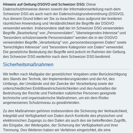
Hinweis auf Geltung DSGVO und Schweizer DSG:
Diese
Datenschutzhinweise dienen sowohl der Informationserteilung nach dem
Schweizer DSG als auch nach der Datenschutzgrundverordnung (DSGVO).
Aus diesem Grund bitten wir Sie zu beachten, dass aufgrund der breiteren
räumlichen Anwendung und Verständlichkeit die Begriffe der DSGVO
verwendet werden. Insbesondere statt der im Schweizer DSG verwendeten
Begriffe „Bearbeitung" von „Personendaten", "überwiegendes Interesse" und
"besonders schützenswerte Personendaten" werden die in der DSGVO
verwendeten Begriffe „Verarbeitung" von „personenbezogenen Daten" sowie
"berechtigtes Interesse" und "besondere Kategorien von Daten" verwendet.
Die gesetzliche Bedeutung der Begriffe wird jedoch im Rahmen der Geltung
des Schweizer DSG weiterhin nach dem Schweizer DSG bestimmt.
Sicherheitsmaßnahmen
Wir treffen nach Maßgabe der gesetzlichen Vorgaben unter Berücksichtigung
des Stands der Technik, der Implementierungskosten und der Art, des
Umfangs, der Umstände und der Zwecke der Verarbeitung sowie der
unterschiedlichen Eintrittswahrscheinlichkeiten und des Ausmaßes der
Bedrohung der Rechte und Freiheiten natürlicher Personen geeignete
technische und organisatorische Maßnahmen, um ein dem Risiko
angemessenes Schutzniveau zu gewährleisten.
Zu den Maßnahmen gehören insbesondere die Sicherung der Vertraulichkeit,
Integrität und Verfügbarkeit von Daten durch Kontrolle des physischen und
elektronischen Zugangs zu den Daten als auch des sie betreffenden Zugriffs,
der Eingabe, der Weitergabe, der Sicherung der Verfügbarkeit und ihrer
Trennung. Des Weiteren haben wir Verfahren eingerichtet, die eine