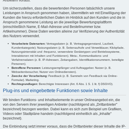
Anbietern voraus.
Um sicherzustellen, dass die bewertenden Personen tatsächlich unsere
Leistungen in Anspruch genommen haben, übermitteln wir mit Einwilligung der
Kunden die hierzu erforderlichen Daten im Hinblick auf den Kunden und die in
Anspruch genommene Leistung an die jeweilige Bewertungsplattform
(einschließlich Name, E-Mail-Adresse und Bestellnummer bzw.
Artikelnummer). Diese Daten werden alleine zur Verifizierung der Authentizität
des Nutzers verwendet.
Verarbeitete Datenarten:
Vertragsdaten (z. B. Vertragsgegenstand, Laufzeit,
Kundenkategorie); Nutzungsdaten (z. B. Seitenaufrufe und Verweildauer, Klickpfade,
Nutzungsintensität und -frequenz, verwendete Gerätetypen und Betriebssysteme,
Interaktionen mit Inhalten und Funktionen). Meta-, Kommunikations- und
Verfahrensdaten (z. B. IP-Adressen, Zeitangaben, Identifikationsnummern, beteiligte
Personen).
Betroffene Personen:
Leistungsempfänger und Auftraggeber. Nutzer (z. B.
Webseitenbesucher, Nutzer von Onlinediensten).
Zwecke der Verarbeitung:
Feedback (z. B. Sammeln von Feedback via Online-
Formular). Marketing.
Rechtsgrundlagen:
Berechtigte Interessen (Art. 6 Abs. 1 S. 1 lit. f) DSGVO).
Plug-ins und eingebettete Funktionen sowie Inhalte
Wir binden Funktions- und Inhaltselemente in unser Onlineangebot ein, die
von den Servern ihrer jeweiligen Anbieter (nachfolgend als „Drittanbieter"
bezeichnet) bezogen werden. Dabei kann es sich zum Beispiel um Grafiken,
Videos oder Stadtpläne handeln (nachfolgend einheitlich als „Inhalte"
bezeichnet).
Die Einbindung setzt immer voraus, dass die Drittanbieter dieser Inhalte die IP-