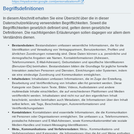
https://myadcenter.google.com/personalizationoff
.
Begriffsdefinitionen
In diesem Abschnitt erhalten Sie eine Übersicht über die in dieser
Datenschutzerklärung verwendeten Begrifflichkeiten. Soweit die
Begrifflichkeiten gesetzlich definiert sind, gelten deren gesetzliche
Definitionen. Die nachfolgenden Erläuterungen sollen dagegen vor allem dem
Verständnis dienen.
Bestandsdaten:
Bestandsdaten umfassen wesentliche Informationen, die für die
Identifikation und Verwaltung von Vertragspartnern, Benutzerkonten, Profilen und
ähnlichen Zuordnungen notwendig sind. Diese Daten können u.a. persönliche und
demografische Angaben wie Namen, Kontaktinformationen (Adressen,
Telefonnummern, E-Mail-Adressen), Geburtsdaten und spezifische Identifikatoren
(Benutzer-IDs) beinhalten. Bestandsdaten bilden die Grundlage für jegliche formelle
Interaktion zwischen Personen und Diensten, Einrichtungen oder Systemen, indem
sie eine eindeutige Zuordnung und Kommunikation ermöglichen.
Inhaltsdaten:
Inhaltsdaten umfassen Informationen, die im Zuge der Erstellung,
Bearbeitung und Veröffentlichung von Inhalten aller Art generiert werden. Diese
Kategorie von Daten kann Texte, Bilder, Videos, Audiodateien und andere
multimediale Inhalte einschließen, die auf verschiedenen Plattformen und Medien
veröffentlicht werden. Inhaltsdaten sind nicht nur auf den eigentlichen Inhalt
beschränkt, sondern beinhalten auch Metadaten, die Informationen über den Inhalt
selbst liefern, wie Tags, Beschreibungen, Autoreninformationen und
Veröffentlichungsdaten
Kontaktdaten:
Kontaktdaten sind essentielle Informationen, die die Kommunikation
mit Personen oder Organisationen ermöglichen. Sie umfassen u.a. Telefonnummern,
postalische Adressen und E-Mail-Adressen, sowie Kommunikationsmittel wie soziale
Medien-Handles und Instant-Messaging-Identifikatoren.
Meta-, Kommunikations- und Verfahrensdaten:
Meta-, Kommunikations- und
Verfahrensdaten sind Kategorien, die Informationen über die Art und Weise enthalten,