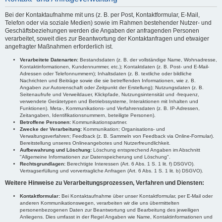
Bei der Kontaktaufnahme mit uns (z. B. per Post, Kontaktformular, E-Mail,
Telefon oder via soziale Medien) sowie im Rahmen bestehender Nutzer- und
Geschäftsbeziehungen werden die Angaben der anfragenden Personen
verarbeitet, soweit dies zur Beantwortung der Kontaktanfragen und etwaiger
angefragter Maßnahmen erforderlich ist.
Verarbeitete Datenarten:
Bestandsdaten (z. B. der vollständige Name, Wohnadresse,
Kontaktinformationen, Kundennummer, etc.); Kontaktdaten (z. B. Post- und E-Mail-
Adressen oder Telefonnummern); Inhaltsdaten (z. B. textliche oder bildliche
Nachrichten und Beiträge sowie die sie betreffenden Informationen, wie z. B.
Angaben zur Autorenschaft oder Zeitpunkt der Erstellung); Nutzungsdaten (z. B.
Seitenaufrufe und Verweildauer, Klickpfade, Nutzungsintensität und -frequenz,
verwendete Gerätetypen und Betriebssysteme, Interaktionen mit Inhalten und
Funktionen). Meta-, Kommunikations- und Verfahrensdaten (z. B. IP-Adressen,
Zeitangaben, Identifikationsnummern, beteiligte Personen).
Betroffene Personen:
Kommunikationspartner.
Zwecke der Verarbeitung:
Kommunikation; Organisations- und
Verwaltungsverfahren; Feedback (z. B. Sammeln von Feedback via Online-Formular).
Bereitstellung unseres Onlineangebotes und Nutzerfreundlichkeit.
Aufbewahrung und Löschung:
Löschung entsprechend Angaben im Abschnitt
"Allgemeine Informationen zur Datenspeicherung und Löschung".
Rechtsgrundlagen:
Berechtigte Interessen (Art. 6 Abs. 1 S. 1 lit. f) DSGVO).
Vertragserfüllung und vorvertragliche Anfragen (Art. 6 Abs. 1 S. 1 lit. b) DSGVO).
Weitere Hinweise zu Verarbeitungsprozessen, Verfahren und Diensten:
Kontaktformular:
Bei Kontaktaufnahme über unser Kontaktformular, per E-Mail oder
anderen Kommunikationswegen, verarbeiten wir die uns übermittelten
personenbezogenen Daten zur Beantwortung und Bearbeitung des jeweiligen
Anliegens. Dies umfasst in der Regel Angaben wie Name, Kontaktinformationen und