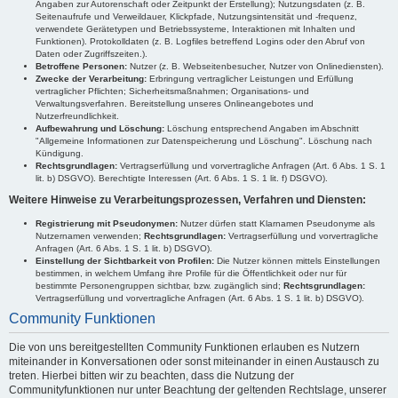
Angaben zur Autorenschaft oder Zeitpunkt der Erstellung); Nutzungsdaten (z. B.
Seitenaufrufe und Verweildauer, Klickpfade, Nutzungsintensität und -frequenz,
verwendete Gerätetypen und Betriebssysteme, Interaktionen mit Inhalten und
Funktionen). Protokolldaten (z. B. Logfiles betreffend Logins oder den Abruf von
Daten oder Zugriffszeiten.).
Betroffene Personen:
Nutzer (z. B. Webseitenbesucher, Nutzer von Onlinediensten).
Zwecke der Verarbeitung:
Erbringung vertraglicher Leistungen und Erfüllung
vertraglicher Pflichten; Sicherheitsmaßnahmen; Organisations- und
Verwaltungsverfahren. Bereitstellung unseres Onlineangebotes und
Nutzerfreundlichkeit.
Aufbewahrung und Löschung:
Löschung entsprechend Angaben im Abschnitt
"Allgemeine Informationen zur Datenspeicherung und Löschung". Löschung nach
Kündigung.
Rechtsgrundlagen:
Vertragserfüllung und vorvertragliche Anfragen (Art. 6 Abs. 1 S. 1
lit. b) DSGVO). Berechtigte Interessen (Art. 6 Abs. 1 S. 1 lit. f) DSGVO).
Weitere Hinweise zu Verarbeitungsprozessen, Verfahren und Diensten:
Registrierung mit Pseudonymen:
Nutzer dürfen statt Klarnamen Pseudonyme als
Nutzernamen verwenden;
Rechtsgrundlagen:
Vertragserfüllung und vorvertragliche
Anfragen (Art. 6 Abs. 1 S. 1 lit. b) DSGVO).
Einstellung der Sichtbarkeit von Profilen:
Die Nutzer können mittels Einstellungen
bestimmen, in welchem Umfang ihre Profile für die Öffentlichkeit oder nur für
bestimmte Personengruppen sichtbar, bzw. zugänglich sind;
Rechtsgrundlagen:
Vertragserfüllung und vorvertragliche Anfragen (Art. 6 Abs. 1 S. 1 lit. b) DSGVO).
Community Funktionen
Die von uns bereitgestellten Community Funktionen erlauben es Nutzern
miteinander in Konversationen oder sonst miteinander in einen Austausch zu
treten. Hierbei bitten wir zu beachten, dass die Nutzung der
Communityfunktionen nur unter Beachtung der geltenden Rechtslage, unserer