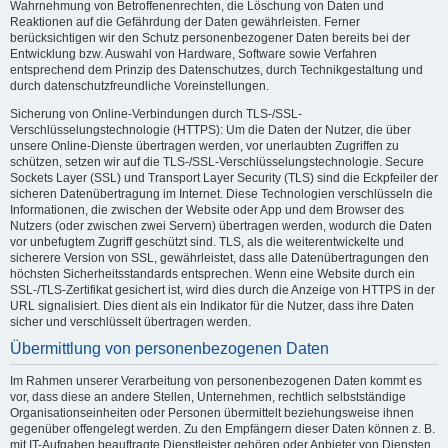
Wahrnehmung von Betroffenenrechten, die Löschung von Daten und
Reaktionen auf die Gefährdung der Daten gewährleisten. Ferner
berücksichtigen wir den Schutz personenbezogener Daten bereits bei der
Entwicklung bzw. Auswahl von Hardware, Software sowie Verfahren
entsprechend dem Prinzip des Datenschutzes, durch Technikgestaltung und
durch datenschutzfreundliche Voreinstellungen.
Sicherung von Online-Verbindungen durch TLS-/SSL-
Verschlüsselungstechnologie (HTTPS): Um die Daten der Nutzer, die über
unsere Online-Dienste übertragen werden, vor unerlaubten Zugriffen zu
schützen, setzen wir auf die TLS-/SSL-Verschlüsselungstechnologie. Secure
Sockets Layer (SSL) und Transport Layer Security (TLS) sind die Eckpfeiler der
sicheren Datenübertragung im Internet. Diese Technologien verschlüsseln die
Informationen, die zwischen der Website oder App und dem Browser des
Nutzers (oder zwischen zwei Servern) übertragen werden, wodurch die Daten
vor unbefugtem Zugriff geschützt sind. TLS, als die weiterentwickelte und
sicherere Version von SSL, gewährleistet, dass alle Datenübertragungen den
höchsten Sicherheitsstandards entsprechen. Wenn eine Website durch ein
SSL-/TLS-Zertifikat gesichert ist, wird dies durch die Anzeige von HTTPS in der
URL signalisiert. Dies dient als ein Indikator für die Nutzer, dass ihre Daten
sicher und verschlüsselt übertragen werden.
Übermittlung von personenbezogenen Daten
Im Rahmen unserer Verarbeitung von personenbezogenen Daten kommt es
vor, dass diese an andere Stellen, Unternehmen, rechtlich selbstständige
Organisationseinheiten oder Personen übermittelt beziehungsweise ihnen
gegenüber offengelegt werden. Zu den Empfängern dieser Daten können z. B.
mit IT-Aufgaben beauftragte Dienstleister gehören oder Anbieter von Diensten