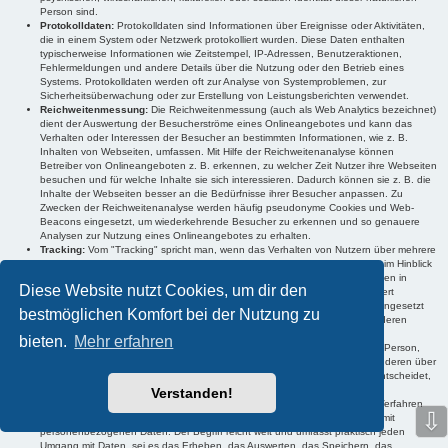
Person sind.
Protokolldaten:
Protokolldaten sind Informationen über Ereignisse oder Aktivitäten,
die in einem System oder Netzwerk protokolliert wurden. Diese Daten enthalten
typischerweise Informationen wie Zeitstempel, IP-Adressen, Benutzeraktionen,
Fehlermeldungen und andere Details über die Nutzung oder den Betrieb eines
Systems. Protokolldaten werden oft zur Analyse von Systemproblemen, zur
Sicherheitsüberwachung oder zur Erstellung von Leistungsberichten verwendet.
Reichweitenmessung:
Die Reichweitenmessung (auch als Web Analytics bezeichnet)
dient der Auswertung der Besucherströme eines Onlineangebotes und kann das
Verhalten oder Interessen der Besucher an bestimmten Informationen, wie z. B.
Inhalten von Webseiten, umfassen. Mit Hilfe der Reichweitenanalyse können
Betreiber von Onlineangeboten z. B. erkennen, zu welcher Zeit Nutzer ihre Webseiten
besuchen und für welche Inhalte sie sich interessieren. Dadurch können sie z. B. die
Inhalte der Webseiten besser an die Bedürfnisse ihrer Besucher anpassen. Zu
Zwecken der Reichweitenanalyse werden häufig pseudonyme Cookies und Web-
Beacons eingesetzt, um wiederkehrende Besucher zu erkennen und so genauere
Analysen zur Nutzung eines Onlineangebotes zu erhalten.
Tracking:
Vom "Tracking" spricht man, wenn das Verhalten von Nutzern über mehrere
Onlineangebote hinweg nachvollzogen werden kann. Im Regelfall werden im Hinblick
auf die genutzten Onlineangebote Verhaltens- und Interessensinformationen in
Diese Website nutzt Cookies, um dir den
Cookies oder auf Servern der Anbieter der Trackingtechnologien gespeichert
(sogenanntes Profiling). Diese Informationen können anschließend z. B. eingesetzt
bestmöglichen Komfort bei der Nutzung zu
werden, um den Nutzern Werbeanzeigen anzuzeigen, die voraussichtlich deren
Interessen entsprechen.
bieten.
Mehr erfahren
Verantwortlicher:
Als "Verantwortlicher" wird die natürliche oder juristische Person,
Behörde, Einrichtung oder andere Stelle, die allein oder gemeinsam mit anderen über
die Zwecke und Mittel der Verarbeitung von personenbezogenen Daten entscheidet,
bezeichnet.
Verstanden!
Verarbeitung:
"Verarbeitung" ist jeder mit oder ohne Hilfe automatisierter Verfahren
⇩
ausgeführte Vorgang oder jede solche Vorgangsreihe im Zusammenhang mit
personenbezogenen Daten. Der Begriff reicht weit und umfasst praktisch jeden
Umgang mit Daten, sei es das Erheben, das Auswerten, das Speichern, das