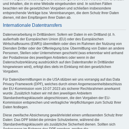
und Inhalten, die in eine Website eingebunden sind. In solchen Fällen
beachten wir die gesetzlichen Vorgaben und schließen insbesondere
entsprechende Verträge bzw. Vereinbarungen, die dem Schutz Ihrer Daten
dienen, mit den Empfängern Ihrer Daten ab.
Internationale Datentransfers
Datenverarbeitung in Drittländern: Sofern wir Daten in ein Drittland (d. h.
außerhalb der Europäischen Union (EU) oder des Europäischen
Wirtschaftsraums (EWR)) übermitteln oder dies im Rahmen der Nutzung von
Diensten Dritter oder der Offenlegung bzw. Übermittlung von Daten an andere
Personen, Stellen oder Unternehmen geschieht (was erkennbar wird anhand
der Postadresse des jeweiligen Anbieters oder wenn in der
Datenschutzerklärung ausdrücklich auf den Datentransfer in Drittländer
hingewiesen wird), erfolgt dies stets im Einklang mit den gesetzlichen
Vorgaben.
Für Datenübermittlungen in die USA stützen wir uns vorrangig auf das Data
Privacy Framework (DPF), welches durch einen Angemessenheitsbeschluss
der EU-Kommission vom 10.07.2023 als sicherer Rechtsrahmen anerkannt
wurde. Zusätzlich haben wir mit den jeweiligen Anbietern
Standardvertragsklauseln abgeschlossen, die den Vorgaben der EU-
Kommission entsprechen und vertragliche Verpflichtungen zum Schutz Ihrer
Daten festlegen.
Diese zweifache Absicherung gewährleistet einen umfassenden Schutz Ihrer
Daten: Das DPF bildet die primäre Schutzebene, während die
Standardvertragsklauseln als zusätzliche Sicherheit dienen. Sollten sich
Änderungen im Rahmen des DPF ergeben, greifen die