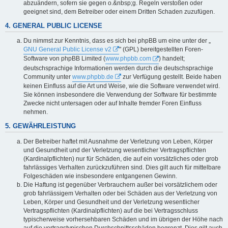
abzuändern, sofern sie gegen o.&nbsp;g. Regeln verstoßen oder
geeignet sind, dem Betreiber oder einem Dritten Schaden zuzufügen.
4. GENERAL PUBLIC LICENSE
Du nimmst zur Kenntnis, dass es sich bei phpBB um eine unter der „
GNU General Public License v2
" (GPL) bereitgestellten Foren-
Software von phpBB Limited (
www.phpbb.com
) handelt;
deutschsprachige Informationen werden durch die deutschsprachige
Community unter
www.phpbb.de
zur Verfügung gestellt. Beide haben
keinen Einfluss auf die Art und Weise, wie die Software verwendet wird.
Sie können insbesondere die Verwendung der Software für bestimmte
Zwecke nicht untersagen oder auf Inhalte fremder Foren Einfluss
nehmen.
5. GEWÄHRLEISTUNG
Der Betreiber haftet mit Ausnahme der Verletzung von Leben, Körper
und Gesundheit und der Verletzung wesentlicher Vertragspflichten
(Kardinalpflichten) nur für Schäden, die auf ein vorsätzliches oder grob
fahrlässiges Verhalten zurückzuführen sind. Dies gilt auch für mittelbare
Folgeschäden wie insbesondere entgangenen Gewinn.
Die Haftung ist gegenüber Verbrauchern außer bei vorsätzlichem oder
grob fahrlässigem Verhalten oder bei Schäden aus der Verletzung von
Leben, Körper und Gesundheit und der Verletzung wesentlicher
Vertragspflichten (Kardinalpflichten) auf die bei Vertragsschluss
typischerweise vorhersehbaren Schäden und im übrigen der Höhe nach
auf die vertragstypischen Durchschnittsschäden begrenzt. Dies gilt auch