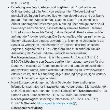
lit. f) DSGVO).
Erhebung von Zugriffsdaten und Logfiles:
Der Zugriff auf unser
Onlineangebot wird in Form von sogenannten "Server-Logfiles"
protokolliert. Zu den Serverlogfiles können die Adresse und der Name
der abgerufenen Webseiten und Dateien, Datum und Uhrzeit des
Abrufs, übertragene Datenmengen, Meldung über erfolgreichen Abruf,
Browsertyp nebst Version, das Betriebssystem des Nutzers, Referrer
URL (die zuvor besuchte Seite) und im Regelfall IP-Adressen und der
anfragende Provider gehören. Die Serverlogfiles können zum einen zu
Sicherheitszwecken eingesetzt werden, z. B. um eine Überlastung der
Server zu vermeiden (insbesondere im Fall von missbräuchlichen
Angriffen, sogenannten DDoS-Attacken), und zum anderen, um die
Auslastung der Server und ihre Stabilität sicherzustellen;
Rechtsgrundlagen:
Berechtigte Interessen (Art. 6 Abs. 1 S. 1 lit. f)
DSGVO).
Löschung von Daten:
Logfile-Informationen werden für die
Dauer von maximal 30 Tagen gespeichert und danach gelöscht oder
anonymisiert. Daten, deren weitere Aufbewahrung zu Beweiszwecken
erforderlich ist, sind bis zur endgültigen Klärung des jeweiligen Vorfalls
von der Löschung ausgenommen.
Host Europe:
Leistungen auf dem Gebiet der Bereitstellung von
informationstechnischer Infrastruktur und verbundenen Dienstleistungen
(z. B. Speicherplatz und/oder Rechenkapazitäten);
Dienstanbieter:
Host
Europe GmbH, Hansestrasse 111, 51149 Köln, Deutschland;
Rechtsgrundlagen:
Berechtigte Interessen (Art. 6 Abs. 1 S. 1 lit. f)
DSGVO);
Website:
https://www.hosteurope.de
;
Datenschutzerklärung: