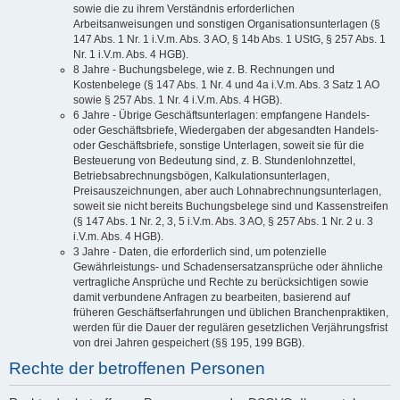
sowie die zu ihrem Verständnis erforderlichen
Arbeitsanweisungen und sonstigen Organisationsunterlagen (§
147 Abs. 1 Nr. 1 i.V.m. Abs. 3 AO, § 14b Abs. 1 UStG, § 257 Abs. 1
Nr. 1 i.V.m. Abs. 4 HGB).
8 Jahre - Buchungsbelege, wie z. B. Rechnungen und
Kostenbelege (§ 147 Abs. 1 Nr. 4 und 4a i.V.m. Abs. 3 Satz 1 AO
sowie § 257 Abs. 1 Nr. 4 i.V.m. Abs. 4 HGB).
6 Jahre - Übrige Geschäftsunterlagen: empfangene Handels-
oder Geschäftsbriefe, Wiedergaben der abgesandten Handels-
oder Geschäftsbriefe, sonstige Unterlagen, soweit sie für die
Besteuerung von Bedeutung sind, z. B. Stundenlohnzettel,
Betriebsabrechnungsbögen, Kalkulationsunterlagen,
Preisauszeichnungen, aber auch Lohnabrechnungsunterlagen,
soweit sie nicht bereits Buchungsbelege sind und Kassenstreifen
(§ 147 Abs. 1 Nr. 2, 3, 5 i.V.m. Abs. 3 AO, § 257 Abs. 1 Nr. 2 u. 3
i.V.m. Abs. 4 HGB).
3 Jahre - Daten, die erforderlich sind, um potenzielle
Gewährleistungs- und Schadensersatzansprüche oder ähnliche
vertragliche Ansprüche und Rechte zu berücksichtigen sowie
damit verbundene Anfragen zu bearbeiten, basierend auf
früheren Geschäftserfahrungen und üblichen Branchenpraktiken,
werden für die Dauer der regulären gesetzlichen Verjährungsfrist
von drei Jahren gespeichert (§§ 195, 199 BGB).
Rechte der betroffenen Personen