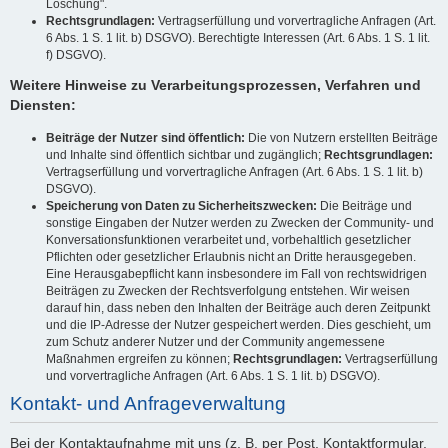
Löschung".
Rechtsgrundlagen:
Vertragserfüllung und vorvertragliche Anfragen (Art.
6 Abs. 1 S. 1 lit. b) DSGVO). Berechtigte Interessen (Art. 6 Abs. 1 S. 1 lit.
f) DSGVO).
Weitere Hinweise zu Verarbeitungsprozessen, Verfahren und
Diensten:
Beiträge der Nutzer sind öffentlich:
Die von Nutzern erstellten Beiträge
und Inhalte sind öffentlich sichtbar und zugänglich;
Rechtsgrundlagen:
Vertragserfüllung und vorvertragliche Anfragen (Art. 6 Abs. 1 S. 1 lit. b)
DSGVO).
Speicherung von Daten zu Sicherheitszwecken:
Die Beiträge und
sonstige Eingaben der Nutzer werden zu Zwecken der Community- und
Konversationsfunktionen verarbeitet und, vorbehaltlich gesetzlicher
Pflichten oder gesetzlicher Erlaubnis nicht an Dritte herausgegeben.
Eine Herausgabepflicht kann insbesondere im Fall von rechtswidrigen
Beiträgen zu Zwecken der Rechtsverfolgung entstehen. Wir weisen
darauf hin, dass neben den Inhalten der Beiträge auch deren Zeitpunkt
und die IP-Adresse der Nutzer gespeichert werden. Dies geschieht, um
zum Schutz anderer Nutzer und der Community angemessene
Maßnahmen ergreifen zu können;
Rechtsgrundlagen:
Vertragserfüllung
und vorvertragliche Anfragen (Art. 6 Abs. 1 S. 1 lit. b) DSGVO).
Kontakt- und Anfrageverwaltung
Bei der Kontaktaufnahme mit uns (z. B. per Post, Kontaktformular,