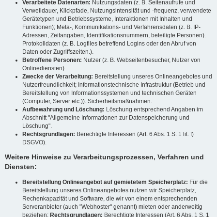
Verarbeitete Datenarten:
Nutzungsdaten (z. B. Seitenaufrufe und
Verweildauer, Klickpfade, Nutzungsintensität und -frequenz, verwendete
Gerätetypen und Betriebssysteme, Interaktionen mit Inhalten und
Funktionen); Meta-, Kommunikations- und Verfahrensdaten (z. B. IP-
Adressen, Zeitangaben, Identifikationsnummern, beteiligte Personen).
Protokolldaten (z. B. Logfiles betreffend Logins oder den Abruf von
Daten oder Zugriffszeiten.).
Betroffene Personen:
Nutzer (z. B. Webseitenbesucher, Nutzer von
Onlinediensten).
Zwecke der Verarbeitung:
Bereitstellung unseres Onlineangebotes und
Nutzerfreundlichkeit; Informationstechnische Infrastruktur (Betrieb und
Bereitstellung von Informationssystemen und technischen Geräten
(Computer, Server etc.)). Sicherheitsmaßnahmen.
Aufbewahrung und Löschung:
Löschung entsprechend Angaben im
Abschnitt "Allgemeine Informationen zur Datenspeicherung und
Löschung".
Rechtsgrundlagen:
Berechtigte Interessen (Art. 6 Abs. 1 S. 1 lit. f)
DSGVO).
Weitere Hinweise zu Verarbeitungsprozessen, Verfahren und
Diensten:
Bereitstellung Onlineangebot auf gemietetem Speicherplatz:
Für die
Bereitstellung unseres Onlineangebotes nutzen wir Speicherplatz,
Rechenkapazität und Software, die wir von einem entsprechenden
Serveranbieter (auch "Webhoster" genannt) mieten oder anderweitig
beziehen;
Rechtsgrundlagen:
Berechtigte Interessen (Art. 6 Abs. 1 S. 1