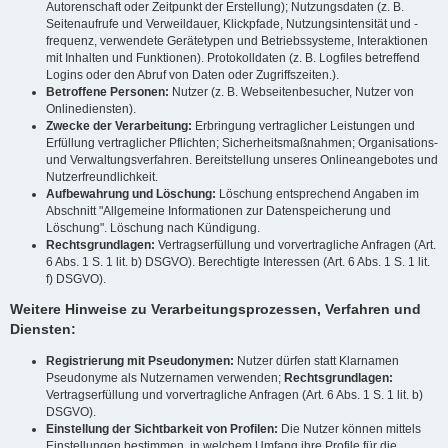
Autorenschaft oder Zeitpunkt der Erstellung); Nutzungsdaten (z. B.
Seitenaufrufe und Verweildauer, Klickpfade, Nutzungsintensität und -
frequenz, verwendete Gerätetypen und Betriebssysteme, Interaktionen
mit Inhalten und Funktionen). Protokolldaten (z. B. Logfiles betreffend
Logins oder den Abruf von Daten oder Zugriffszeiten.).
Betroffene Personen:
Nutzer (z. B. Webseitenbesucher, Nutzer von
Onlinediensten).
Zwecke der Verarbeitung:
Erbringung vertraglicher Leistungen und
Erfüllung vertraglicher Pflichten; Sicherheitsmaßnahmen; Organisations-
und Verwaltungsverfahren. Bereitstellung unseres Onlineangebotes und
Nutzerfreundlichkeit.
Aufbewahrung und Löschung:
Löschung entsprechend Angaben im
Abschnitt "Allgemeine Informationen zur Datenspeicherung und
Löschung". Löschung nach Kündigung.
Rechtsgrundlagen:
Vertragserfüllung und vorvertragliche Anfragen (Art.
6 Abs. 1 S. 1 lit. b) DSGVO). Berechtigte Interessen (Art. 6 Abs. 1 S. 1 lit.
f) DSGVO).
Weitere Hinweise zu Verarbeitungsprozessen, Verfahren und
Diensten:
Registrierung mit Pseudonymen:
Nutzer dürfen statt Klarnamen
Pseudonyme als Nutzernamen verwenden;
Rechtsgrundlagen:
Vertragserfüllung und vorvertragliche Anfragen (Art. 6 Abs. 1 S. 1 lit. b)
DSGVO).
Einstellung der Sichtbarkeit von Profilen:
Die Nutzer können mittels
Einstellungen bestimmen, in welchem Umfang ihre Profile für die