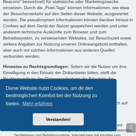
Beacons" bezeichnet) für statistische oder Marketingzwecke
einsetzen. Durch die „Pixel-Tags" können Informationen, wie etwa
der Besucherverkehr auf den Seiten dieser Website, ausgewertet
werden. Die pseudonymen Informationen können darüber hinaus in
Cookies auf dem Gerät der Nutzer gespeichert werden und unter
anderem technische Auskünfte zum Browser und zum
Betriebssystem, zu verweisenden Websites, zur Besuchszeit sowie
weitere Angaben zur Nutzung unseres Onlineangebots enthalten,
aber auch mit solchen Informationen aus anderen Quellen
verbunden werden.
Hinweise zu Rechtsgrundlagen:
Sofern wir die Nutzer um ihre
Einwilligung in den Einsatz der Drittanbieter bitten, stellt die
Rechtsgrundlage der Datenverarbeitung die Erlaubnis dar.
Ansonsten werden die Nutzerdaten auf Grundlage unserer
Diese Website nutzt Cookies, um dir den
berechtigten Interessen (d. h. Interesse an effizienten,
bestmöglichen Komfort bei der Nutzung zu
wirtschaftlichen und empfängerfreundlichen Leistungen)
verarbeitet. In diesem Zusammenhang möchten wir Sie auch auf
bieten.
Mehr erfahren
die Informationen zur Verwendung von Cookies in dieser
Datenschutzerklärung hinweisen.
Verstanden!
Verarbeitete Datenarten:
Nutzungsdaten (z. B. Seitenaufrufe und
⇩
Verweildauer, Klickpfade, Nutzungsintensität und -frequenz, verwendete
Gerätetypen und Betriebssysteme, Interaktionen mit Inhalten und