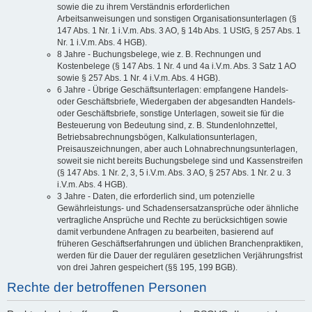
sowie die zu ihrem Verständnis erforderlichen
Arbeitsanweisungen und sonstigen Organisationsunterlagen (§
147 Abs. 1 Nr. 1 i.V.m. Abs. 3 AO, § 14b Abs. 1 UStG, § 257 Abs. 1
Nr. 1 i.V.m. Abs. 4 HGB).
8 Jahre - Buchungsbelege, wie z. B. Rechnungen und
Kostenbelege (§ 147 Abs. 1 Nr. 4 und 4a i.V.m. Abs. 3 Satz 1 AO
sowie § 257 Abs. 1 Nr. 4 i.V.m. Abs. 4 HGB).
6 Jahre - Übrige Geschäftsunterlagen: empfangene Handels-
oder Geschäftsbriefe, Wiedergaben der abgesandten Handels-
oder Geschäftsbriefe, sonstige Unterlagen, soweit sie für die
Besteuerung von Bedeutung sind, z. B. Stundenlohnzettel,
Betriebsabrechnungsbögen, Kalkulationsunterlagen,
Preisauszeichnungen, aber auch Lohnabrechnungsunterlagen,
soweit sie nicht bereits Buchungsbelege sind und Kassenstreifen
(§ 147 Abs. 1 Nr. 2, 3, 5 i.V.m. Abs. 3 AO, § 257 Abs. 1 Nr. 2 u. 3
i.V.m. Abs. 4 HGB).
3 Jahre - Daten, die erforderlich sind, um potenzielle
Gewährleistungs- und Schadensersatzansprüche oder ähnliche
vertragliche Ansprüche und Rechte zu berücksichtigen sowie
damit verbundene Anfragen zu bearbeiten, basierend auf
früheren Geschäftserfahrungen und üblichen Branchenpraktiken,
werden für die Dauer der regulären gesetzlichen Verjährungsfrist
von drei Jahren gespeichert (§§ 195, 199 BGB).
Rechte der betroffenen Personen