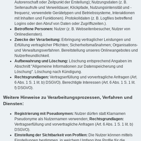
Autorenschaft oder Zeitpunkt der Erstellung); Nutzungsdaten (z. B.
Seitenaufrufe und Verweildauer, Klickpfade, Nutzungsintensität und -
frequenz, verwendete Gerätetypen und Betriebssysteme, Interaktionen
mit Inhalten und Funktionen). Protokolldaten (z. B. Logfiles betreffend
Logins oder den Abruf von Daten oder Zugriffszeiten.).
Betroffene Personen:
Nutzer (z. B. Webseitenbesucher, Nutzer von
Onlinediensten).
Zwecke der Verarbeitung:
Erbringung vertraglicher Leistungen und
Erfüllung vertraglicher Pflichten; Sicherheitsmaßnahmen; Organisations-
und Verwaltungsverfahren. Bereitstellung unseres Onlineangebotes und
Nutzerfreundlichkeit.
Aufbewahrung und Löschung:
Löschung entsprechend Angaben im
Abschnitt "Allgemeine Informationen zur Datenspeicherung und
Löschung". Löschung nach Kündigung.
Rechtsgrundlagen:
Vertragserfüllung und vorvertragliche Anfragen (Art.
6 Abs. 1 S. 1 lit. b) DSGVO). Berechtigte Interessen (Art. 6 Abs. 1 S. 1 lit.
f) DSGVO).
Weitere Hinweise zu Verarbeitungsprozessen, Verfahren und
Diensten:
Registrierung mit Pseudonymen:
Nutzer dürfen statt Klarnamen
Pseudonyme als Nutzernamen verwenden;
Rechtsgrundlagen:
Vertragserfüllung und vorvertragliche Anfragen (Art. 6 Abs. 1 S. 1 lit. b)
DSGVO).
Einstellung der Sichtbarkeit von Profilen:
Die Nutzer können mittels
Einstellungen bestimmen, in welchem Umfang ihre Profile für die