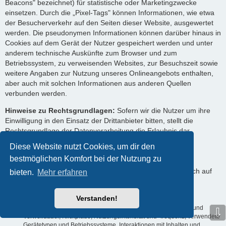
Beacons" bezeichnet) für statistische oder Marketingzwecke
einsetzen. Durch die „Pixel-Tags" können Informationen, wie etwa
der Besucherverkehr auf den Seiten dieser Website, ausgewertet
werden. Die pseudonymen Informationen können darüber hinaus in
Cookies auf dem Gerät der Nutzer gespeichert werden und unter
anderem technische Auskünfte zum Browser und zum
Betriebssystem, zu verweisenden Websites, zur Besuchszeit sowie
weitere Angaben zur Nutzung unseres Onlineangebots enthalten,
aber auch mit solchen Informationen aus anderen Quellen
verbunden werden.
Hinweise zu Rechtsgrundlagen:
Sofern wir die Nutzer um ihre
Einwilligung in den Einsatz der Drittanbieter bitten, stellt die
Rechtsgrundlage der Datenverarbeitung die Erlaubnis dar.
Ansonsten werden die Nutzerdaten auf Grundlage unserer
Diese Website nutzt Cookies, um dir den
berechtigten Interessen (d. h. Interesse an effizienten,
bestmöglichen Komfort bei der Nutzung zu
wirtschaftlichen und empfängerfreundlichen Leistungen)
verarbeitet. In diesem Zusammenhang möchten wir Sie auch auf
bieten.
Mehr erfahren
die Informationen zur Verwendung von Cookies in dieser
Datenschutzerklärung hinweisen.
Verstanden!
Verarbeitete Datenarten:
Nutzungsdaten (z. B. Seitenaufrufe und
⇩
Verweildauer, Klickpfade, Nutzungsintensität und -frequenz, verwendete
Gerätetypen und Betriebssysteme, Interaktionen mit Inhalten und