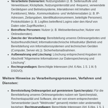
Verarbeitete Datenarten:
Nutzungsdaten (z. B. Seitenaufrufe und
Verweildauer, Klickpfade, Nutzungsintensität und -frequenz, verwendete
Gerätetypen und Betriebssysteme, Interaktionen mit Inhalten und
Funktionen); Meta-, Kommunikations- und Verfahrensdaten (z. B. IP-
Adressen, Zeitangaben, Identifikationsnummern, beteiligte Personen).
Protokolldaten (z. B. Logfiles betreffend Logins oder den Abruf von
Daten oder Zugriffszeiten.).
Betroffene Personen:
Nutzer (z. B. Webseitenbesucher, Nutzer von
Onlinediensten).
Zwecke der Verarbeitung:
Bereitstellung unseres Onlineangebotes und
Nutzerfreundlichkeit; Informationstechnische Infrastruktur (Betrieb und
Bereitstellung von Informationssystemen und technischen Geräten
(Computer, Server etc.)). Sicherheitsmaßnahmen.
Aufbewahrung und Löschung:
Löschung entsprechend Angaben im
Abschnitt "Allgemeine Informationen zur Datenspeicherung und
Löschung".
Rechtsgrundlagen:
Berechtigte Interessen (Art. 6 Abs. 1 S. 1 lit. f)
DSGVO).
Weitere Hinweise zu Verarbeitungsprozessen, Verfahren und
Diensten:
Bereitstellung Onlineangebot auf gemietetem Speicherplatz:
Für die
Bereitstellung unseres Onlineangebotes nutzen wir Speicherplatz,
Rechenkapazität und Software, die wir von einem entsprechenden
Serveranbieter (auch "Webhoster" genannt) mieten oder anderweitig
beziehen;
Rechtsgrundlagen:
Berechtigte Interessen (Art. 6 Abs. 1 S. 1