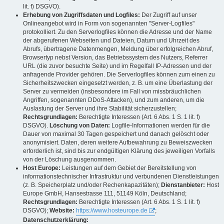
lit. f) DSGVO).
Erhebung von Zugriffsdaten und Logfiles:
Der Zugriff auf unser
Onlineangebot wird in Form von sogenannten "Server-Logfiles"
protokolliert. Zu den Serverlogfiles können die Adresse und der Name
der abgerufenen Webseiten und Dateien, Datum und Uhrzeit des
Abrufs, übertragene Datenmengen, Meldung über erfolgreichen Abruf,
Browsertyp nebst Version, das Betriebssystem des Nutzers, Referrer
URL (die zuvor besuchte Seite) und im Regelfall IP-Adressen und der
anfragende Provider gehören. Die Serverlogfiles können zum einen zu
Sicherheitszwecken eingesetzt werden, z. B. um eine Überlastung der
Server zu vermeiden (insbesondere im Fall von missbräuchlichen
Angriffen, sogenannten DDoS-Attacken), und zum anderen, um die
Auslastung der Server und ihre Stabilität sicherzustellen;
Rechtsgrundlagen:
Berechtigte Interessen (Art. 6 Abs. 1 S. 1 lit. f)
DSGVO).
Löschung von Daten:
Logfile-Informationen werden für die
Dauer von maximal 30 Tagen gespeichert und danach gelöscht oder
anonymisiert. Daten, deren weitere Aufbewahrung zu Beweiszwecken
erforderlich ist, sind bis zur endgültigen Klärung des jeweiligen Vorfalls
von der Löschung ausgenommen.
Host Europe:
Leistungen auf dem Gebiet der Bereitstellung von
informationstechnischer Infrastruktur und verbundenen Dienstleistungen
(z. B. Speicherplatz und/oder Rechenkapazitäten);
Dienstanbieter:
Host
Europe GmbH, Hansestrasse 111, 51149 Köln, Deutschland;
Rechtsgrundlagen:
Berechtigte Interessen (Art. 6 Abs. 1 S. 1 lit. f)
DSGVO);
Website:
https://www.hosteurope.de
;
Datenschutzerklärung: