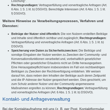
Löschung".
Rechtsgrundlagen:
Vertragserfüllung und vorvertragliche Anfragen (Art.
6 Abs. 1 S. 1 lit. b) DSGVO). Berechtigte Interessen (Art. 6 Abs. 1 S. 1 lit.
f) DSGVO).
Weitere Hinweise zu Verarbeitungsprozessen, Verfahren und
Diensten:
Beiträge der Nutzer sind öffentlich:
Die von Nutzern erstellten Beiträge
und Inhalte sind öffentlich sichtbar und zugänglich;
Rechtsgrundlagen:
Vertragserfüllung und vorvertragliche Anfragen (Art. 6 Abs. 1 S. 1 lit. b)
DSGVO).
Speicherung von Daten zu Sicherheitszwecken:
Die Beiträge und
sonstige Eingaben der Nutzer werden zu Zwecken der Community- und
Konversationsfunktionen verarbeitet und, vorbehaltlich gesetzlicher
Pflichten oder gesetzlicher Erlaubnis nicht an Dritte herausgegeben.
Eine Herausgabepflicht kann insbesondere im Fall von rechtswidrigen
Beiträgen zu Zwecken der Rechtsverfolgung entstehen. Wir weisen
darauf hin, dass neben den Inhalten der Beiträge auch deren Zeitpunkt
und die IP-Adresse der Nutzer gespeichert werden. Dies geschieht, um
zum Schutz anderer Nutzer und der Community angemessene
Maßnahmen ergreifen zu können;
Rechtsgrundlagen:
Vertragserfüllung
und vorvertragliche Anfragen (Art. 6 Abs. 1 S. 1 lit. b) DSGVO).
Kontakt- und Anfrageverwaltung
Bei der Kontaktaufnahme mit uns (z. B. per Post, Kontaktformular,