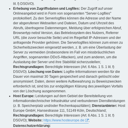
lit. f) DSGVO).
Erhebung von Zugriffsdaten und Logfiles:
Der Zugriff auf unser
Onlineangebot wird in Form von sogenannten "Server-Logfiles"
protokolliert. Zu den Serverlogfiles können die Adresse und der Name
der abgerufenen Webseiten und Dateien, Datum und Uhrzeit des
Abrufs, übertragene Datenmengen, Meldung über erfolgreichen Abruf,
Browsertyp nebst Version, das Betriebssystem des Nutzers, Referrer
URL (die zuvor besuchte Seite) und im Regelfall IP-Adressen und der
anfragende Provider gehören. Die Serverlogfiles können zum einen zu
Sicherheitszwecken eingesetzt werden, z. B. um eine Überlastung der
Server zu vermeiden (insbesondere im Fall von missbräuchlichen
Angriffen, sogenannten DDoS-Attacken), und zum anderen, um die
Auslastung der Server und ihre Stabilität sicherzustellen;
Rechtsgrundlagen:
Berechtigte Interessen (Art. 6 Abs. 1 S. 1 lit. f)
DSGVO).
Löschung von Daten:
Logfile-Informationen werden für die
Dauer von maximal 30 Tagen gespeichert und danach gelöscht oder
anonymisiert. Daten, deren weitere Aufbewahrung zu Beweiszwecken
erforderlich ist, sind bis zur endgültigen Klärung des jeweiligen Vorfalls
von der Löschung ausgenommen.
Host Europe:
Leistungen auf dem Gebiet der Bereitstellung von
informationstechnischer Infrastruktur und verbundenen Dienstleistungen
(z. B. Speicherplatz und/oder Rechenkapazitäten);
Dienstanbieter:
Host
Europe GmbH, Hansestrasse 111, 51149 Köln, Deutschland;
Rechtsgrundlagen:
Berechtigte Interessen (Art. 6 Abs. 1 S. 1 lit. f)
DSGVO);
Website:
https://www.hosteurope.de
;
Datenschutzerklärung: