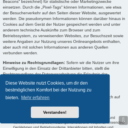
Beacons" bezeichnet) für statistische oder Marketingzwecke
einsetzen. Durch die „Pixel-Tags" können Informationen, wie etwa
der Besucherverkehr auf den Seiten dieser Website, ausgewertet
werden. Die pseudonymen Informationen können darüber hinaus in
Cookies auf dem Gerät der Nutzer gespeichert werden und unter
anderem technische Auskünfte zum Browser und zum
Betriebssystem, zu verweisenden Websites, zur Besuchszeit sowie
weitere Angaben zur Nutzung unseres Onlineangebots enthalten,
aber auch mit solchen Informationen aus anderen Quellen
verbunden werden.
Hinweise zu Rechtsgrundlagen:
Sofern wir die Nutzer um ihre
Einwilligung in den Einsatz der Drittanbieter bitten, stellt die
Rechtsgrundlage der Datenverarbeitung die Erlaubnis dar.
Ansonsten werden die Nutzerdaten auf Grundlage unserer
Diese Website nutzt Cookies, um dir den
berechtigten Interessen (d. h. Interesse an effizienten,
bestmöglichen Komfort bei der Nutzung zu
wirtschaftlichen und empfängerfreundlichen Leistungen)
verarbeitet. In diesem Zusammenhang möchten wir Sie auch auf
bieten.
Mehr erfahren
die Informationen zur Verwendung von Cookies in dieser
Datenschutzerklärung hinweisen.
Verstanden!
Verarbeitete Datenarten:
Nutzungsdaten (z. B. Seitenaufrufe und
⇩
Verweildauer, Klickpfade, Nutzungsintensität und -frequenz, verwendete
Gerätetypen und Betriebssysteme, Interaktionen mit Inhalten und