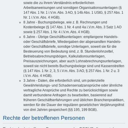
sowie die zu ihrem Verständnis erforderlichen
Arbeitsanweisungen und sonstigen Organisationsunterlagen (§
147 Abs. 1 Nr. 1 i.V.m. Abs. 3 AO, § 14b Abs. 1 UStG, § 257 Abs. 1
Nr. 1 i.V.m. Abs. 4 HGB).
8 Jahre - Buchungsbelege, wie z. B. Rechnungen und
Kostenbelege (§ 147 Abs. 1 Nr. 4 und 4a i.V.m. Abs. 3 Satz 1 AO
sowie § 257 Abs. 1 Nr. 4 i.V.m. Abs. 4 HGB).
6 Jahre - Übrige Geschäftsunterlagen: empfangene Handels-
oder Geschäftsbriefe, Wiedergaben der abgesandten Handels-
oder Geschäftsbriefe, sonstige Unterlagen, soweit sie für die
Besteuerung von Bedeutung sind, z. B. Stundenlohnzettel,
Betriebsabrechnungsbögen, Kalkulationsunterlagen,
Preisauszeichnungen, aber auch Lohnabrechnungsunterlagen,
soweit sie nicht bereits Buchungsbelege sind und Kassenstreifen
(§ 147 Abs. 1 Nr. 2, 3, 5 i.V.m. Abs. 3 AO, § 257 Abs. 1 Nr. 2 u. 3
i.V.m. Abs. 4 HGB).
3 Jahre - Daten, die erforderlich sind, um potenzielle
Gewährleistungs- und Schadensersatzansprüche oder ähnliche
vertragliche Ansprüche und Rechte zu berücksichtigen sowie
damit verbundene Anfragen zu bearbeiten, basierend auf
früheren Geschäftserfahrungen und üblichen Branchenpraktiken,
werden für die Dauer der regulären gesetzlichen Verjährungsfrist
von drei Jahren gespeichert (§§ 195, 199 BGB).
Rechte der betroffenen Personen