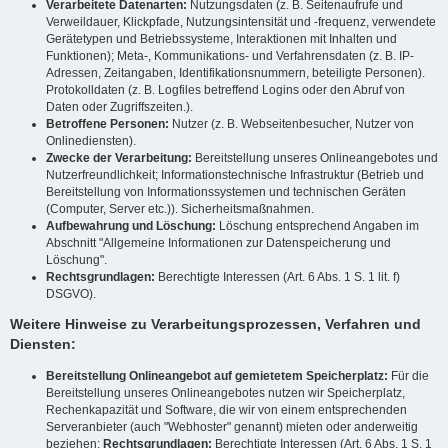
Verarbeitete Datenarten:
Nutzungsdaten (z. B. Seitenaufrufe und
Verweildauer, Klickpfade, Nutzungsintensität und -frequenz, verwendete
Gerätetypen und Betriebssysteme, Interaktionen mit Inhalten und
Funktionen); Meta-, Kommunikations- und Verfahrensdaten (z. B. IP-
Adressen, Zeitangaben, Identifikationsnummern, beteiligte Personen).
Protokolldaten (z. B. Logfiles betreffend Logins oder den Abruf von
Daten oder Zugriffszeiten.).
Betroffene Personen:
Nutzer (z. B. Webseitenbesucher, Nutzer von
Onlinediensten).
Zwecke der Verarbeitung:
Bereitstellung unseres Onlineangebotes und
Nutzerfreundlichkeit; Informationstechnische Infrastruktur (Betrieb und
Bereitstellung von Informationssystemen und technischen Geräten
(Computer, Server etc.)). Sicherheitsmaßnahmen.
Aufbewahrung und Löschung:
Löschung entsprechend Angaben im
Abschnitt "Allgemeine Informationen zur Datenspeicherung und
Löschung".
Rechtsgrundlagen:
Berechtigte Interessen (Art. 6 Abs. 1 S. 1 lit. f)
DSGVO).
Weitere Hinweise zu Verarbeitungsprozessen, Verfahren und
Diensten:
Bereitstellung Onlineangebot auf gemietetem Speicherplatz:
Für die
Bereitstellung unseres Onlineangebotes nutzen wir Speicherplatz,
Rechenkapazität und Software, die wir von einem entsprechenden
Serveranbieter (auch "Webhoster" genannt) mieten oder anderweitig
beziehen;
Rechtsgrundlagen:
Berechtigte Interessen (Art. 6 Abs. 1 S. 1