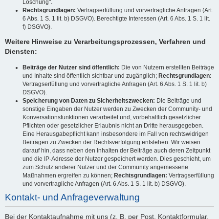
Löschung".
Rechtsgrundlagen:
Vertragserfüllung und vorvertragliche Anfragen (Art.
6 Abs. 1 S. 1 lit. b) DSGVO). Berechtigte Interessen (Art. 6 Abs. 1 S. 1 lit.
f) DSGVO).
Weitere Hinweise zu Verarbeitungsprozessen, Verfahren und
Diensten:
Beiträge der Nutzer sind öffentlich:
Die von Nutzern erstellten Beiträge
und Inhalte sind öffentlich sichtbar und zugänglich;
Rechtsgrundlagen:
Vertragserfüllung und vorvertragliche Anfragen (Art. 6 Abs. 1 S. 1 lit. b)
DSGVO).
Speicherung von Daten zu Sicherheitszwecken:
Die Beiträge und
sonstige Eingaben der Nutzer werden zu Zwecken der Community- und
Konversationsfunktionen verarbeitet und, vorbehaltlich gesetzlicher
Pflichten oder gesetzlicher Erlaubnis nicht an Dritte herausgegeben.
Eine Herausgabepflicht kann insbesondere im Fall von rechtswidrigen
Beiträgen zu Zwecken der Rechtsverfolgung entstehen. Wir weisen
darauf hin, dass neben den Inhalten der Beiträge auch deren Zeitpunkt
und die IP-Adresse der Nutzer gespeichert werden. Dies geschieht, um
zum Schutz anderer Nutzer und der Community angemessene
Maßnahmen ergreifen zu können;
Rechtsgrundlagen:
Vertragserfüllung
und vorvertragliche Anfragen (Art. 6 Abs. 1 S. 1 lit. b) DSGVO).
Kontakt- und Anfrageverwaltung
Bei der Kontaktaufnahme mit uns (z. B. per Post, Kontaktformular,