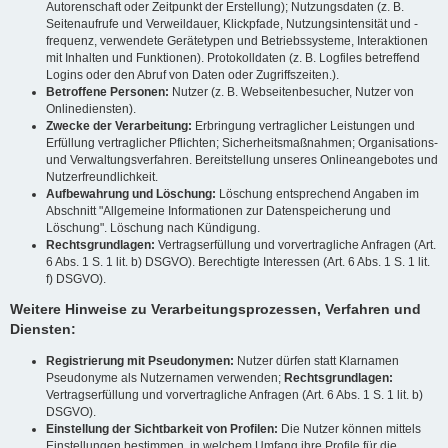
Autorenschaft oder Zeitpunkt der Erstellung); Nutzungsdaten (z. B.
Seitenaufrufe und Verweildauer, Klickpfade, Nutzungsintensität und -
frequenz, verwendete Gerätetypen und Betriebssysteme, Interaktionen
mit Inhalten und Funktionen). Protokolldaten (z. B. Logfiles betreffend
Logins oder den Abruf von Daten oder Zugriffszeiten.).
Betroffene Personen:
Nutzer (z. B. Webseitenbesucher, Nutzer von
Onlinediensten).
Zwecke der Verarbeitung:
Erbringung vertraglicher Leistungen und
Erfüllung vertraglicher Pflichten; Sicherheitsmaßnahmen; Organisations-
und Verwaltungsverfahren. Bereitstellung unseres Onlineangebotes und
Nutzerfreundlichkeit.
Aufbewahrung und Löschung:
Löschung entsprechend Angaben im
Abschnitt "Allgemeine Informationen zur Datenspeicherung und
Löschung". Löschung nach Kündigung.
Rechtsgrundlagen:
Vertragserfüllung und vorvertragliche Anfragen (Art.
6 Abs. 1 S. 1 lit. b) DSGVO). Berechtigte Interessen (Art. 6 Abs. 1 S. 1 lit.
f) DSGVO).
Weitere Hinweise zu Verarbeitungsprozessen, Verfahren und
Diensten:
Registrierung mit Pseudonymen:
Nutzer dürfen statt Klarnamen
Pseudonyme als Nutzernamen verwenden;
Rechtsgrundlagen:
Vertragserfüllung und vorvertragliche Anfragen (Art. 6 Abs. 1 S. 1 lit. b)
DSGVO).
Einstellung der Sichtbarkeit von Profilen:
Die Nutzer können mittels
Einstellungen bestimmen, in welchem Umfang ihre Profile für die