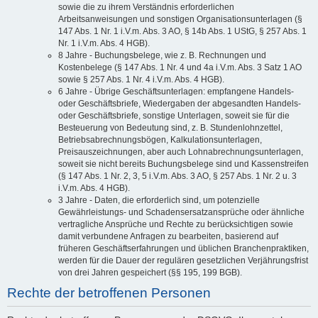
sowie die zu ihrem Verständnis erforderlichen
Arbeitsanweisungen und sonstigen Organisationsunterlagen (§
147 Abs. 1 Nr. 1 i.V.m. Abs. 3 AO, § 14b Abs. 1 UStG, § 257 Abs. 1
Nr. 1 i.V.m. Abs. 4 HGB).
8 Jahre - Buchungsbelege, wie z. B. Rechnungen und
Kostenbelege (§ 147 Abs. 1 Nr. 4 und 4a i.V.m. Abs. 3 Satz 1 AO
sowie § 257 Abs. 1 Nr. 4 i.V.m. Abs. 4 HGB).
6 Jahre - Übrige Geschäftsunterlagen: empfangene Handels-
oder Geschäftsbriefe, Wiedergaben der abgesandten Handels-
oder Geschäftsbriefe, sonstige Unterlagen, soweit sie für die
Besteuerung von Bedeutung sind, z. B. Stundenlohnzettel,
Betriebsabrechnungsbögen, Kalkulationsunterlagen,
Preisauszeichnungen, aber auch Lohnabrechnungsunterlagen,
soweit sie nicht bereits Buchungsbelege sind und Kassenstreifen
(§ 147 Abs. 1 Nr. 2, 3, 5 i.V.m. Abs. 3 AO, § 257 Abs. 1 Nr. 2 u. 3
i.V.m. Abs. 4 HGB).
3 Jahre - Daten, die erforderlich sind, um potenzielle
Gewährleistungs- und Schadensersatzansprüche oder ähnliche
vertragliche Ansprüche und Rechte zu berücksichtigen sowie
damit verbundene Anfragen zu bearbeiten, basierend auf
früheren Geschäftserfahrungen und üblichen Branchenpraktiken,
werden für die Dauer der regulären gesetzlichen Verjährungsfrist
von drei Jahren gespeichert (§§ 195, 199 BGB).
Rechte der betroffenen Personen