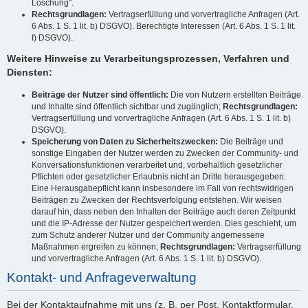
Löschung".
Rechtsgrundlagen:
Vertragserfüllung und vorvertragliche Anfragen (Art.
6 Abs. 1 S. 1 lit. b) DSGVO). Berechtigte Interessen (Art. 6 Abs. 1 S. 1 lit.
f) DSGVO).
Weitere Hinweise zu Verarbeitungsprozessen, Verfahren und
Diensten:
Beiträge der Nutzer sind öffentlich:
Die von Nutzern erstellten Beiträge
und Inhalte sind öffentlich sichtbar und zugänglich;
Rechtsgrundlagen:
Vertragserfüllung und vorvertragliche Anfragen (Art. 6 Abs. 1 S. 1 lit. b)
DSGVO).
Speicherung von Daten zu Sicherheitszwecken:
Die Beiträge und
sonstige Eingaben der Nutzer werden zu Zwecken der Community- und
Konversationsfunktionen verarbeitet und, vorbehaltlich gesetzlicher
Pflichten oder gesetzlicher Erlaubnis nicht an Dritte herausgegeben.
Eine Herausgabepflicht kann insbesondere im Fall von rechtswidrigen
Beiträgen zu Zwecken der Rechtsverfolgung entstehen. Wir weisen
darauf hin, dass neben den Inhalten der Beiträge auch deren Zeitpunkt
und die IP-Adresse der Nutzer gespeichert werden. Dies geschieht, um
zum Schutz anderer Nutzer und der Community angemessene
Maßnahmen ergreifen zu können;
Rechtsgrundlagen:
Vertragserfüllung
und vorvertragliche Anfragen (Art. 6 Abs. 1 S. 1 lit. b) DSGVO).
Kontakt- und Anfrageverwaltung
Bei der Kontaktaufnahme mit uns (z. B. per Post, Kontaktformular,