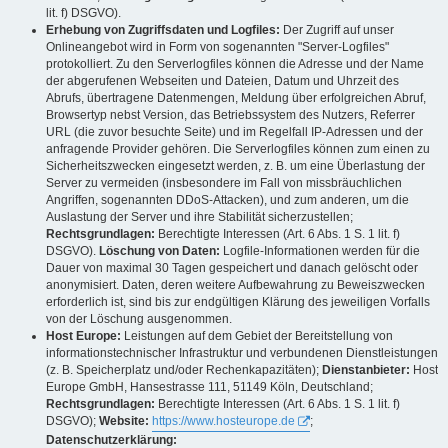
lit. f) DSGVO).
Erhebung von Zugriffsdaten und Logfiles:
Der Zugriff auf unser
Onlineangebot wird in Form von sogenannten "Server-Logfiles"
protokolliert. Zu den Serverlogfiles können die Adresse und der Name
der abgerufenen Webseiten und Dateien, Datum und Uhrzeit des
Abrufs, übertragene Datenmengen, Meldung über erfolgreichen Abruf,
Browsertyp nebst Version, das Betriebssystem des Nutzers, Referrer
URL (die zuvor besuchte Seite) und im Regelfall IP-Adressen und der
anfragende Provider gehören. Die Serverlogfiles können zum einen zu
Sicherheitszwecken eingesetzt werden, z. B. um eine Überlastung der
Server zu vermeiden (insbesondere im Fall von missbräuchlichen
Angriffen, sogenannten DDoS-Attacken), und zum anderen, um die
Auslastung der Server und ihre Stabilität sicherzustellen;
Rechtsgrundlagen:
Berechtigte Interessen (Art. 6 Abs. 1 S. 1 lit. f)
DSGVO).
Löschung von Daten:
Logfile-Informationen werden für die
Dauer von maximal 30 Tagen gespeichert und danach gelöscht oder
anonymisiert. Daten, deren weitere Aufbewahrung zu Beweiszwecken
erforderlich ist, sind bis zur endgültigen Klärung des jeweiligen Vorfalls
von der Löschung ausgenommen.
Host Europe:
Leistungen auf dem Gebiet der Bereitstellung von
informationstechnischer Infrastruktur und verbundenen Dienstleistungen
(z. B. Speicherplatz und/oder Rechenkapazitäten);
Dienstanbieter:
Host
Europe GmbH, Hansestrasse 111, 51149 Köln, Deutschland;
Rechtsgrundlagen:
Berechtigte Interessen (Art. 6 Abs. 1 S. 1 lit. f)
DSGVO);
Website:
https://www.hosteurope.de
;
Datenschutzerklärung: