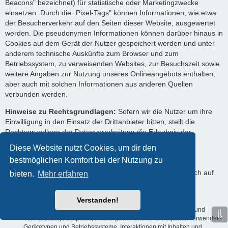
Beacons" bezeichnet) für statistische oder Marketingzwecke
einsetzen. Durch die „Pixel-Tags" können Informationen, wie etwa
der Besucherverkehr auf den Seiten dieser Website, ausgewertet
werden. Die pseudonymen Informationen können darüber hinaus in
Cookies auf dem Gerät der Nutzer gespeichert werden und unter
anderem technische Auskünfte zum Browser und zum
Betriebssystem, zu verweisenden Websites, zur Besuchszeit sowie
weitere Angaben zur Nutzung unseres Onlineangebots enthalten,
aber auch mit solchen Informationen aus anderen Quellen
verbunden werden.
Hinweise zu Rechtsgrundlagen:
Sofern wir die Nutzer um ihre
Einwilligung in den Einsatz der Drittanbieter bitten, stellt die
Rechtsgrundlage der Datenverarbeitung die Erlaubnis dar.
Ansonsten werden die Nutzerdaten auf Grundlage unserer
Diese Website nutzt Cookies, um dir den
berechtigten Interessen (d. h. Interesse an effizienten,
bestmöglichen Komfort bei der Nutzung zu
wirtschaftlichen und empfängerfreundlichen Leistungen)
verarbeitet. In diesem Zusammenhang möchten wir Sie auch auf
bieten.
Mehr erfahren
die Informationen zur Verwendung von Cookies in dieser
Datenschutzerklärung hinweisen.
Verstanden!
Verarbeitete Datenarten:
Nutzungsdaten (z. B. Seitenaufrufe und
⇩
Verweildauer, Klickpfade, Nutzungsintensität und -frequenz, verwendete
Gerätetypen und Betriebssysteme, Interaktionen mit Inhalten und