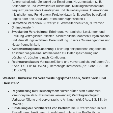
Autorenschaft oder Zeitpunkt der Erstellung); Nutzungsdaten (z. B.
Seitenaufrufe und Verweildauer, Klickpfade, Nutzungsintensität und -
frequenz, verwendete Gerätetypen und Betriebssysteme, Interaktionen
mit Inhalten und Funktionen). Protokolldaten (z. B. Logfiles betreffend
Logins oder den Abruf von Daten oder Zugriffszeiten.).
Betroffene Personen:
Nutzer (z. B. Webseitenbesucher, Nutzer von
Onlinediensten).
Zwecke der Verarbeitung:
Erbringung vertraglicher Leistungen und
Erfüllung vertraglicher Pflichten; Sicherheitsmaßnahmen; Organisations-
und Verwaltungsverfahren. Bereitstellung unseres Onlineangebotes und
Nutzerfreundlichkeit.
Aufbewahrung und Löschung:
Löschung entsprechend Angaben im
Abschnitt "Allgemeine Informationen zur Datenspeicherung und
Löschung". Löschung nach Kündigung.
Rechtsgrundlagen:
Vertragserfüllung und vorvertragliche Anfragen (Art.
6 Abs. 1 S. 1 lit. b) DSGVO). Berechtigte Interessen (Art. 6 Abs. 1 S. 1 lit.
f) DSGVO).
Weitere Hinweise zu Verarbeitungsprozessen, Verfahren und
Diensten:
Registrierung mit Pseudonymen:
Nutzer dürfen statt Klarnamen
Pseudonyme als Nutzernamen verwenden;
Rechtsgrundlagen:
Vertragserfüllung und vorvertragliche Anfragen (Art. 6 Abs. 1 S. 1 lit. b)
DSGVO).
Einstellung der Sichtbarkeit von Profilen:
Die Nutzer können mittels
Einstellungen bestimmen, in welchem Umfang ihre Profile für die