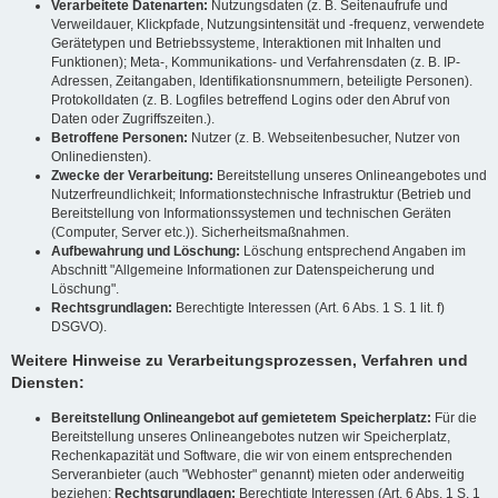
Verarbeitete Datenarten:
Nutzungsdaten (z. B. Seitenaufrufe und
Verweildauer, Klickpfade, Nutzungsintensität und -frequenz, verwendete
Gerätetypen und Betriebssysteme, Interaktionen mit Inhalten und
Funktionen); Meta-, Kommunikations- und Verfahrensdaten (z. B. IP-
Adressen, Zeitangaben, Identifikationsnummern, beteiligte Personen).
Protokolldaten (z. B. Logfiles betreffend Logins oder den Abruf von
Daten oder Zugriffszeiten.).
Betroffene Personen:
Nutzer (z. B. Webseitenbesucher, Nutzer von
Onlinediensten).
Zwecke der Verarbeitung:
Bereitstellung unseres Onlineangebotes und
Nutzerfreundlichkeit; Informationstechnische Infrastruktur (Betrieb und
Bereitstellung von Informationssystemen und technischen Geräten
(Computer, Server etc.)). Sicherheitsmaßnahmen.
Aufbewahrung und Löschung:
Löschung entsprechend Angaben im
Abschnitt "Allgemeine Informationen zur Datenspeicherung und
Löschung".
Rechtsgrundlagen:
Berechtigte Interessen (Art. 6 Abs. 1 S. 1 lit. f)
DSGVO).
Weitere Hinweise zu Verarbeitungsprozessen, Verfahren und
Diensten:
Bereitstellung Onlineangebot auf gemietetem Speicherplatz:
Für die
Bereitstellung unseres Onlineangebotes nutzen wir Speicherplatz,
Rechenkapazität und Software, die wir von einem entsprechenden
Serveranbieter (auch "Webhoster" genannt) mieten oder anderweitig
beziehen;
Rechtsgrundlagen:
Berechtigte Interessen (Art. 6 Abs. 1 S. 1