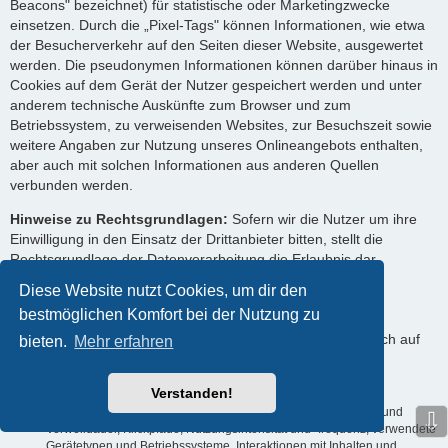
Beacons" bezeichnet) für statistische oder Marketingzwecke
einsetzen. Durch die „Pixel-Tags" können Informationen, wie etwa
der Besucherverkehr auf den Seiten dieser Website, ausgewertet
werden. Die pseudonymen Informationen können darüber hinaus in
Cookies auf dem Gerät der Nutzer gespeichert werden und unter
anderem technische Auskünfte zum Browser und zum
Betriebssystem, zu verweisenden Websites, zur Besuchszeit sowie
weitere Angaben zur Nutzung unseres Onlineangebots enthalten,
aber auch mit solchen Informationen aus anderen Quellen
verbunden werden.
Hinweise zu Rechtsgrundlagen:
Sofern wir die Nutzer um ihre
Einwilligung in den Einsatz der Drittanbieter bitten, stellt die
Rechtsgrundlage der Datenverarbeitung die Erlaubnis dar.
Ansonsten werden die Nutzerdaten auf Grundlage unserer
Diese Website nutzt Cookies, um dir den
berechtigten Interessen (d. h. Interesse an effizienten,
bestmöglichen Komfort bei der Nutzung zu
wirtschaftlichen und empfängerfreundlichen Leistungen)
verarbeitet. In diesem Zusammenhang möchten wir Sie auch auf
bieten.
Mehr erfahren
die Informationen zur Verwendung von Cookies in dieser
Datenschutzerklärung hinweisen.
Verstanden!
Verarbeitete Datenarten:
Nutzungsdaten (z. B. Seitenaufrufe und
⇩
Verweildauer, Klickpfade, Nutzungsintensität und -frequenz, verwendete
Gerätetypen und Betriebssysteme, Interaktionen mit Inhalten und