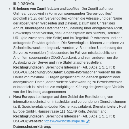
lit. f) DSGVO).
Erhebung von Zugriffsdaten und Logfiles:
Der Zugriff auf unser
Onlineangebot wird in Form von sogenannten "Server-Logfiles"
protokolliert. Zu den Serverlogfiles können die Adresse und der Name
der abgerufenen Webseiten und Dateien, Datum und Uhrzeit des
Abrufs, übertragene Datenmengen, Meldung über erfolgreichen Abruf,
Browsertyp nebst Version, das Betriebssystem des Nutzers, Referrer
URL (die zuvor besuchte Seite) und im Regelfall IP-Adressen und der
anfragende Provider gehören. Die Serverlogfiles können zum einen zu
Sicherheitszwecken eingesetzt werden, z. B. um eine Überlastung der
Server zu vermeiden (insbesondere im Fall von missbräuchlichen
Angriffen, sogenannten DDoS-Attacken), und zum anderen, um die
Auslastung der Server und ihre Stabilität sicherzustellen;
Rechtsgrundlagen:
Berechtigte Interessen (Art. 6 Abs. 1 S. 1 lit. f)
DSGVO).
Löschung von Daten:
Logfile-Informationen werden für die
Dauer von maximal 30 Tagen gespeichert und danach gelöscht oder
anonymisiert. Daten, deren weitere Aufbewahrung zu Beweiszwecken
erforderlich ist, sind bis zur endgültigen Klärung des jeweiligen Vorfalls
von der Löschung ausgenommen.
Host Europe:
Leistungen auf dem Gebiet der Bereitstellung von
informationstechnischer Infrastruktur und verbundenen Dienstleistungen
(z. B. Speicherplatz und/oder Rechenkapazitäten);
Dienstanbieter:
Host
Europe GmbH, Hansestrasse 111, 51149 Köln, Deutschland;
Rechtsgrundlagen:
Berechtigte Interessen (Art. 6 Abs. 1 S. 1 lit. f)
DSGVO);
Website:
https://www.hosteurope.de
;
Datenschutzerklärung: