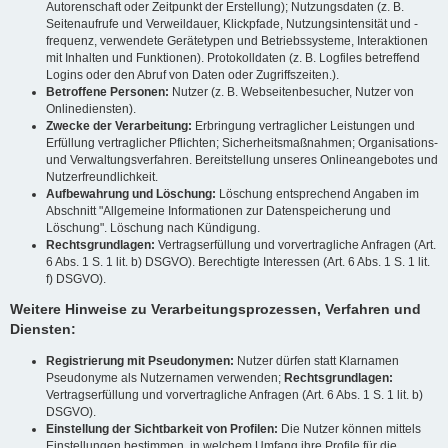
Autorenschaft oder Zeitpunkt der Erstellung); Nutzungsdaten (z. B.
Seitenaufrufe und Verweildauer, Klickpfade, Nutzungsintensität und -
frequenz, verwendete Gerätetypen und Betriebssysteme, Interaktionen
mit Inhalten und Funktionen). Protokolldaten (z. B. Logfiles betreffend
Logins oder den Abruf von Daten oder Zugriffszeiten.).
Betroffene Personen:
Nutzer (z. B. Webseitenbesucher, Nutzer von
Onlinediensten).
Zwecke der Verarbeitung:
Erbringung vertraglicher Leistungen und
Erfüllung vertraglicher Pflichten; Sicherheitsmaßnahmen; Organisations-
und Verwaltungsverfahren. Bereitstellung unseres Onlineangebotes und
Nutzerfreundlichkeit.
Aufbewahrung und Löschung:
Löschung entsprechend Angaben im
Abschnitt "Allgemeine Informationen zur Datenspeicherung und
Löschung". Löschung nach Kündigung.
Rechtsgrundlagen:
Vertragserfüllung und vorvertragliche Anfragen (Art.
6 Abs. 1 S. 1 lit. b) DSGVO). Berechtigte Interessen (Art. 6 Abs. 1 S. 1 lit.
f) DSGVO).
Weitere Hinweise zu Verarbeitungsprozessen, Verfahren und
Diensten:
Registrierung mit Pseudonymen:
Nutzer dürfen statt Klarnamen
Pseudonyme als Nutzernamen verwenden;
Rechtsgrundlagen:
Vertragserfüllung und vorvertragliche Anfragen (Art. 6 Abs. 1 S. 1 lit. b)
DSGVO).
Einstellung der Sichtbarkeit von Profilen:
Die Nutzer können mittels
Einstellungen bestimmen, in welchem Umfang ihre Profile für die