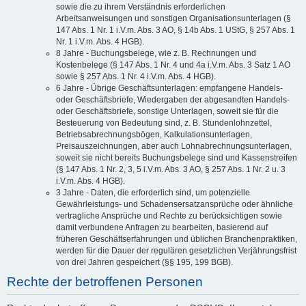
sowie die zu ihrem Verständnis erforderlichen
Arbeitsanweisungen und sonstigen Organisationsunterlagen (§
147 Abs. 1 Nr. 1 i.V.m. Abs. 3 AO, § 14b Abs. 1 UStG, § 257 Abs. 1
Nr. 1 i.V.m. Abs. 4 HGB).
8 Jahre - Buchungsbelege, wie z. B. Rechnungen und
Kostenbelege (§ 147 Abs. 1 Nr. 4 und 4a i.V.m. Abs. 3 Satz 1 AO
sowie § 257 Abs. 1 Nr. 4 i.V.m. Abs. 4 HGB).
6 Jahre - Übrige Geschäftsunterlagen: empfangene Handels-
oder Geschäftsbriefe, Wiedergaben der abgesandten Handels-
oder Geschäftsbriefe, sonstige Unterlagen, soweit sie für die
Besteuerung von Bedeutung sind, z. B. Stundenlohnzettel,
Betriebsabrechnungsbögen, Kalkulationsunterlagen,
Preisauszeichnungen, aber auch Lohnabrechnungsunterlagen,
soweit sie nicht bereits Buchungsbelege sind und Kassenstreifen
(§ 147 Abs. 1 Nr. 2, 3, 5 i.V.m. Abs. 3 AO, § 257 Abs. 1 Nr. 2 u. 3
i.V.m. Abs. 4 HGB).
3 Jahre - Daten, die erforderlich sind, um potenzielle
Gewährleistungs- und Schadensersatzansprüche oder ähnliche
vertragliche Ansprüche und Rechte zu berücksichtigen sowie
damit verbundene Anfragen zu bearbeiten, basierend auf
früheren Geschäftserfahrungen und üblichen Branchenpraktiken,
werden für die Dauer der regulären gesetzlichen Verjährungsfrist
von drei Jahren gespeichert (§§ 195, 199 BGB).
Rechte der betroffenen Personen