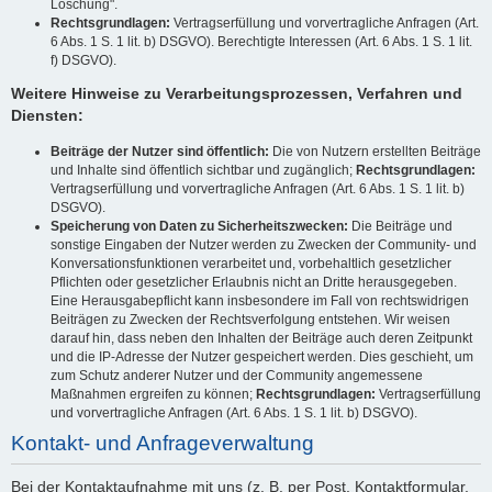
Löschung".
Rechtsgrundlagen:
Vertragserfüllung und vorvertragliche Anfragen (Art.
6 Abs. 1 S. 1 lit. b) DSGVO). Berechtigte Interessen (Art. 6 Abs. 1 S. 1 lit.
f) DSGVO).
Weitere Hinweise zu Verarbeitungsprozessen, Verfahren und
Diensten:
Beiträge der Nutzer sind öffentlich:
Die von Nutzern erstellten Beiträge
und Inhalte sind öffentlich sichtbar und zugänglich;
Rechtsgrundlagen:
Vertragserfüllung und vorvertragliche Anfragen (Art. 6 Abs. 1 S. 1 lit. b)
DSGVO).
Speicherung von Daten zu Sicherheitszwecken:
Die Beiträge und
sonstige Eingaben der Nutzer werden zu Zwecken der Community- und
Konversationsfunktionen verarbeitet und, vorbehaltlich gesetzlicher
Pflichten oder gesetzlicher Erlaubnis nicht an Dritte herausgegeben.
Eine Herausgabepflicht kann insbesondere im Fall von rechtswidrigen
Beiträgen zu Zwecken der Rechtsverfolgung entstehen. Wir weisen
darauf hin, dass neben den Inhalten der Beiträge auch deren Zeitpunkt
und die IP-Adresse der Nutzer gespeichert werden. Dies geschieht, um
zum Schutz anderer Nutzer und der Community angemessene
Maßnahmen ergreifen zu können;
Rechtsgrundlagen:
Vertragserfüllung
und vorvertragliche Anfragen (Art. 6 Abs. 1 S. 1 lit. b) DSGVO).
Kontakt- und Anfrageverwaltung
Bei der Kontaktaufnahme mit uns (z. B. per Post, Kontaktformular,