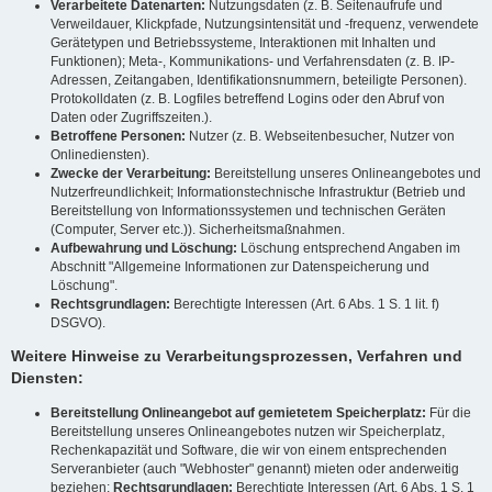
Verarbeitete Datenarten:
Nutzungsdaten (z. B. Seitenaufrufe und
Verweildauer, Klickpfade, Nutzungsintensität und -frequenz, verwendete
Gerätetypen und Betriebssysteme, Interaktionen mit Inhalten und
Funktionen); Meta-, Kommunikations- und Verfahrensdaten (z. B. IP-
Adressen, Zeitangaben, Identifikationsnummern, beteiligte Personen).
Protokolldaten (z. B. Logfiles betreffend Logins oder den Abruf von
Daten oder Zugriffszeiten.).
Betroffene Personen:
Nutzer (z. B. Webseitenbesucher, Nutzer von
Onlinediensten).
Zwecke der Verarbeitung:
Bereitstellung unseres Onlineangebotes und
Nutzerfreundlichkeit; Informationstechnische Infrastruktur (Betrieb und
Bereitstellung von Informationssystemen und technischen Geräten
(Computer, Server etc.)). Sicherheitsmaßnahmen.
Aufbewahrung und Löschung:
Löschung entsprechend Angaben im
Abschnitt "Allgemeine Informationen zur Datenspeicherung und
Löschung".
Rechtsgrundlagen:
Berechtigte Interessen (Art. 6 Abs. 1 S. 1 lit. f)
DSGVO).
Weitere Hinweise zu Verarbeitungsprozessen, Verfahren und
Diensten:
Bereitstellung Onlineangebot auf gemietetem Speicherplatz:
Für die
Bereitstellung unseres Onlineangebotes nutzen wir Speicherplatz,
Rechenkapazität und Software, die wir von einem entsprechenden
Serveranbieter (auch "Webhoster" genannt) mieten oder anderweitig
beziehen;
Rechtsgrundlagen:
Berechtigte Interessen (Art. 6 Abs. 1 S. 1