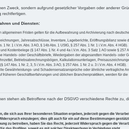
enen Zweck, sondern aufgrund gesetzlicher Vorgaben oder anderer Grü
 rechtfertigen.
fahren und Diensten:
n allgemeinen Fristen gelten für die Aufbewahrung und Archivierung nach deutsch
zeichnungen, Jahresabschlüsse, Inventare, Lageberichte, Eröffnungsbilanz sowie 
1 Nr. 1 i.V.m. Abs. 3 AO, § 14b Abs. 1 UStG, § 257 Abs. 1 Nr. 1 i.V.m. Abs. 4 HGB).
d Kostenbelege (§ 147 Abs. 1 Nr. 4 und 4a i.V.m. Abs. 3 Satz 1 AO sowie § 257 Abs
e Handels- oder Geschäftsbriefe, Wiedergaben der abgesandten Handels- oder Gesch
ohnzettel, Betriebsabrechnungsbögen, Kalkulationsunterlagen, Preisauszeichnung
147 Abs. 1 Nr. 2, 3, 5 i.V.m. Abs. 3 AO, § 257 Abs. 1 Nr. 2 u. 3 i.V.m. Abs. 4 HGB).
zielle Gewährleistungs- und Schadensersatzansprüche oder ähnliche vertragliche 
 früheren Geschäftserfahrungen und üblichen Branchenpraktiken, werden für die D
en stehen als Betroffene nach der DSGVO verschiedene Rechte zu, di
 die sich aus Ihrer besonderen Situation ergeben, jederzeit gegen die Verarb
, Widerspruch einzulegen; dies gilt auch für ein auf diese Bestimmungen gestütz
ung zu betreiben, haben Sie das Recht, jederzeit Widerspruch gegen die Vera
für das Profiling, soweit es mit solcher Direktwerbung in Verbindung steht.