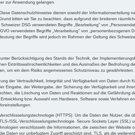
der zur Anwendung gelangen.
Diese Datenschutzhinweise dienen sowohl der Informationserteilung 
d bitten wir Sie zu beachten, dass aufgrund der breiteren räumliche
Schweizer DSG verwendeten Begriffe „Bearbeitung" von „Personendat
GVO verwendeten Begriffe „Verarbeitung" von „personenbezogenen Dat
edeutung der Begriffe wird jedoch im Rahmen der Geltung des Schwei
 unter Berücksichtigung des Stands der Technik, der Implementierung
chen Eintrittswahrscheinlichkeiten und des Ausmaßes der Bedrohung de
en, um ein dem Risiko angemessenes Schutzniveau zu gewährleisten.
 der Vertraulichkeit, Integrität und Verfügbarkeit von Daten durch K
 der Eingabe, der Weitergabe, der Sicherung der Verfügbarkeit und ihr
echten, die Löschung von Daten und Reaktionen auf die Gefährdung de
 Entwicklung bzw. Auswahl von Hardware, Software sowie Verfahren e
oreinstellungen.
erschlüsselungstechnologie (HTTPS): Um die Daten der Nutzer, die üb
e TLS-/SSL-Verschlüsselungstechnologie. Secure Sockets Layer (SSL) un
chnologien verschlüsseln die Informationen, die zwischen der Website
e Daten vor unbefugtem Zugriff geschützt sind. TLS, als die weiterent