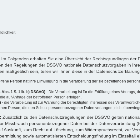
dlichkeit.
:
Im Folgenden erhalten Sie eine Übersicht der Rechtsgrundlagen der
eben den Regelungen der DSGVO nationale Datenschutzvorgaben in Ihr
gen maßgeblich sein, teilen wir Ihnen diese in der Datenschutzerklärung
offene Person hat ihre Einwilligung in die Verarbeitung der sie betreffenden per
 Abs. 1 S. 1 lit. b) DSGVO)
- Die Verarbeitung ist für die Erfüllung eines Vertrags, 
ie auf Anfrage der betroffenen Person erfolgen.
)
- die Verarbeitung ist zur Wahrung der berechtigten Interessen des Verantwortlich
ffenen Person, die den Schutz personenbezogener Daten verlangen, nicht überwieg
d:
Zusätzlich zu den Datenschutzregelungen der DSGVO gelten nationa
vor Missbrauch personenbezogener Daten bei der Datenverarbeitung
uf Auskunft, zum Recht auf Löschung, zum Widerspruchsrecht, zur Ve
rmittlung sowie automatisierten Entscheidungsfindung im Einzelfall ei