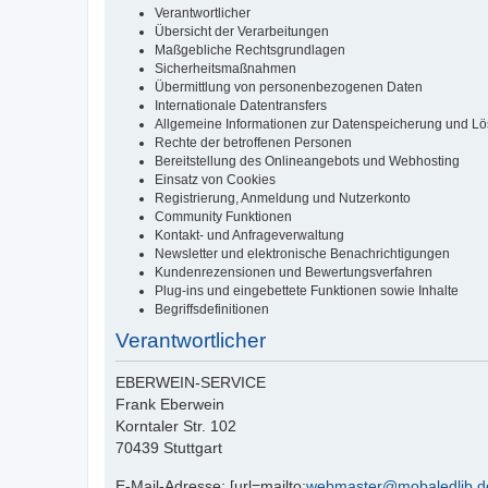
Verantwortlicher
Übersicht der Verarbeitungen
Maßgebliche Rechtsgrundlagen
Sicherheitsmaßnahmen
Übermittlung von personenbezogenen Daten
Internationale Datentransfers
Allgemeine Informationen zur Datenspeicherung und L
Rechte der betroffenen Personen
Bereitstellung des Onlineangebots und Webhosting
Einsatz von Cookies
Registrierung, Anmeldung und Nutzerkonto
Community Funktionen
Kontakt- und Anfrageverwaltung
Newsletter und elektronische Benachrichtigungen
Kundenrezensionen und Bewertungsverfahren
Plug-ins und eingebettete Funktionen sowie Inhalte
Begriffsdefinitionen
Verantwortlicher
EBERWEIN-SERVICE
Frank Eberwein
Korntaler Str. 102
70439 Stuttgart
E-Mail-Adresse: [url=mailto:
webmaster@mobaledlib.d