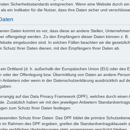
sten Sicherheitsstandards entsprechen. Wenn eine Website durch ein SSL
als ein Indikator für die Nutzer, dass ihre Daten sicher und verschlüss
Daten
en Daten kommt es vor, dass diese an andere Stellen, Unternehmen, r
r offengelegt werden. Zu den Empfängern dieser Daten können z. B. m
 Website eingebunden sind. In solchen Fällen beachten wir die gesetzl
 Schutz Ihrer Daten dienen, mit den Empfängern Ihrer Daten ab.
in ein Drittland (d. h. außerhalb der Europäischen Union (EU) oder des
er oder der Offenlegung bzw. Übermittlung von Daten an andere Perso
 Anbieters oder wenn in der Datenschutzerklärung ausdrücklich auf den
rgaben.
 vorrangig auf das Data Privacy Framework (DPF), welches durch ein
e. Zusätzlich haben wir mit den jeweiligen Anbietern Standardvertrag
ngen zum Schutz Ihrer Daten festlegen.
assenden Schutz Ihrer Daten: Das DPF bildet die primäre Schutzebene
n im Rahmen des DPF ergeben, greifen die Standardvertragsklauseln als
n oder rechtlichen Veränderungen stets angemessen geschützt bleiben.