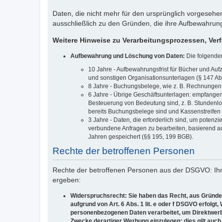
Daten, die nicht mehr für den ursprünglich vorgeseh
ausschließlich zu den Gründen, die ihre Aufbewahrung
Weitere Hinweise zu Verarbeitungsprozessen, Ver
Aufbewahrung und Löschung von Daten:
Die folgende
10 Jahre - Aufbewahrungsfrist für Bücher und Auf
und sonstigen Organisationsunterlagen (§ 147 Abs. 
8 Jahre - Buchungsbelege, wie z. B. Rechnungen un
6 Jahre - Übrige Geschäftsunterlagen: empfangen
Besteuerung von Bedeutung sind, z. B. Stundenl
bereits Buchungsbelege sind und Kassenstreifen (§ 
3 Jahre - Daten, die erforderlich sind, um poten
verbundene Anfragen zu bearbeiten, basierend auf
Jahren gespeichert (§§ 195, 199 BGB).
Rechte der betroffenen Personen
Rechte der betroffenen Personen aus der DSGVO: Ihn
ergeben:
Widerspruchsrecht: Sie haben das Recht, aus Gründen,
aufgrund von Art. 6 Abs. 1 lit. e oder f DSGVO erfolgt
personenbezogenen Daten verarbeitet, um Direktwerb
Zwecke derartiger Werbung einzulegen; dies gilt auch 