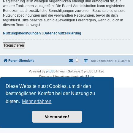
Registrierung ist in wenigen Augenblicken erledigt und ermöglicht dir, auf
weitere Funktionen zuzugreifen. Die Board-Administration kann registrierten
Benutzern auch zusätzliche Berechtigungen zuweisen. Beachte bitte unsere
Nutzungsbedingungen und die verwandten Regelungen, bevor du dich
registrierst. Bitte beachte auch die jeweiligen Forenregeln, wenn du dich in
diesem Board bewegst.
Nutzungsbedingungen
|
Datenschutzerklärung
Registrieren
Foren-Übersicht
Alle Zeiten sind
UTC+02:00
Powered by
phpBB
® Forum Software © phpBB Limited
Deutsche Übersetzung durch
phpBB.de
Datenschutz
|
Nutzungsbedingungen
Diese Website nutzt Cookies, um dir den
bestmöglichen Komfort bei der Nutzung zu
bieten.
Mehr erfahren
Verstanden!