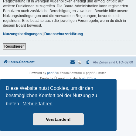
Registrierung ist in wenigen Augenblicken erledigt und ermöglicht dir, auf
weitere Funktionen zuzugreifen. Die Board-Administration kann registrierten
Benutzern auch zusätzliche Berechtigungen zuweisen. Beachte bitte unsere
Nutzungsbedingungen und die verwandten Regelungen, bevor du dich
registrierst. Bitte beachte auch die jeweiligen Forenregeln, wenn du dich in
diesem Board bewegst.
Nutzungsbedingungen
|
Datenschutzerklärung
Registrieren
Foren-Übersicht
Alle Zeiten sind
UTC+02:00
Powered by
phpBB
® Forum Software © phpBB Limited
Deutsche Übersetzung durch
phpBB.de
Datenschutz
|
Nutzungsbedingungen
Diese Website nutzt Cookies, um dir den
bestmöglichen Komfort bei der Nutzung zu
bieten.
Mehr erfahren
Verstanden!