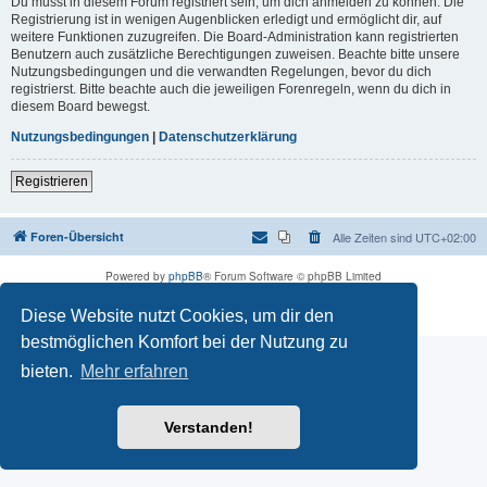
Du musst in diesem Forum registriert sein, um dich anmelden zu können. Die
Registrierung ist in wenigen Augenblicken erledigt und ermöglicht dir, auf
weitere Funktionen zuzugreifen. Die Board-Administration kann registrierten
Benutzern auch zusätzliche Berechtigungen zuweisen. Beachte bitte unsere
Nutzungsbedingungen und die verwandten Regelungen, bevor du dich
registrierst. Bitte beachte auch die jeweiligen Forenregeln, wenn du dich in
diesem Board bewegst.
Nutzungsbedingungen
|
Datenschutzerklärung
Registrieren
Foren-Übersicht
Alle Zeiten sind
UTC+02:00
Powered by
phpBB
® Forum Software © phpBB Limited
Deutsche Übersetzung durch
phpBB.de
Diese Website nutzt Cookies, um dir den
Datenschutz
|
Nutzungsbedingungen
bestmöglichen Komfort bei der Nutzung zu
bieten.
Mehr erfahren
Verstanden!