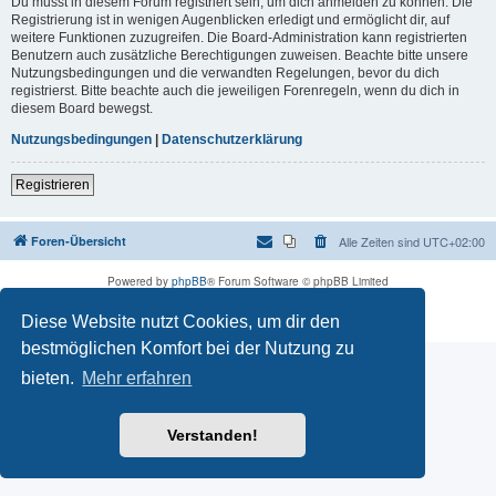
Du musst in diesem Forum registriert sein, um dich anmelden zu können. Die
Registrierung ist in wenigen Augenblicken erledigt und ermöglicht dir, auf
weitere Funktionen zuzugreifen. Die Board-Administration kann registrierten
Benutzern auch zusätzliche Berechtigungen zuweisen. Beachte bitte unsere
Nutzungsbedingungen und die verwandten Regelungen, bevor du dich
registrierst. Bitte beachte auch die jeweiligen Forenregeln, wenn du dich in
diesem Board bewegst.
Nutzungsbedingungen
|
Datenschutzerklärung
Registrieren
Foren-Übersicht
Alle Zeiten sind
UTC+02:00
Powered by
phpBB
® Forum Software © phpBB Limited
Deutsche Übersetzung durch
phpBB.de
Diese Website nutzt Cookies, um dir den
Datenschutz
|
Nutzungsbedingungen
bestmöglichen Komfort bei der Nutzung zu
bieten.
Mehr erfahren
Verstanden!