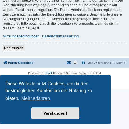
Du musst in diesem Forum registriert sein, um dich anmelden zu können. Die
Registrierung ist in wenigen Augenblicken erledigt und ermöglicht dir, auf
weitere Funktionen zuzugreifen. Die Board-Administration kann registrierten
Benutzern auch zusätzliche Berechtigungen zuweisen. Beachte bitte unsere
Nutzungsbedingungen und die verwandten Regelungen, bevor du dich
registrierst. Bitte beachte auch die jeweiligen Forenregeln, wenn du dich in
diesem Board bewegst.
Nutzungsbedingungen
|
Datenschutzerklärung
Registrieren
Foren-Übersicht
Alle Zeiten sind
UTC+02:00
Powered by
phpBB
® Forum Software © phpBB Limited
Deutsche Übersetzung durch
phpBB.de
Diese Website nutzt Cookies, um dir den
Datenschutz
|
Nutzungsbedingungen
bestmöglichen Komfort bei der Nutzung zu
bieten.
Mehr erfahren
Verstanden!