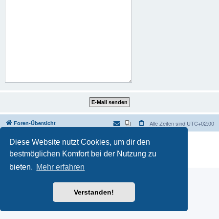
Foren-Übersicht
Alle Zeiten sind
UTC+02:00
Powered by
phpBB
® Forum Software © phpBB Limited
Diese Website nutzt Cookies, um dir den
Deutsche Übersetzung durch
phpBB.de
bestmöglichen Komfort bei der Nutzung zu
Datenschutz
|
Nutzungsbedingungen
bieten.
Mehr erfahren
Verstanden!