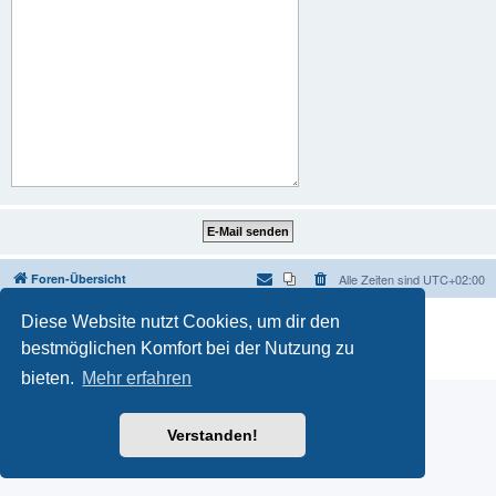
Foren-Übersicht
Alle Zeiten sind
UTC+02:00
Powered by
phpBB
® Forum Software © phpBB Limited
Diese Website nutzt Cookies, um dir den
Deutsche Übersetzung durch
phpBB.de
bestmöglichen Komfort bei der Nutzung zu
Datenschutz
|
Nutzungsbedingungen
bieten.
Mehr erfahren
Verstanden!