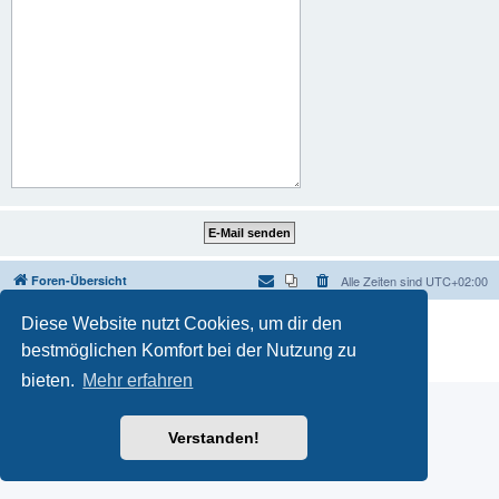
Foren-Übersicht
Alle Zeiten sind
UTC+02:00
Powered by
phpBB
® Forum Software © phpBB Limited
Diese Website nutzt Cookies, um dir den
Deutsche Übersetzung durch
phpBB.de
bestmöglichen Komfort bei der Nutzung zu
Datenschutz
|
Nutzungsbedingungen
bieten.
Mehr erfahren
Verstanden!