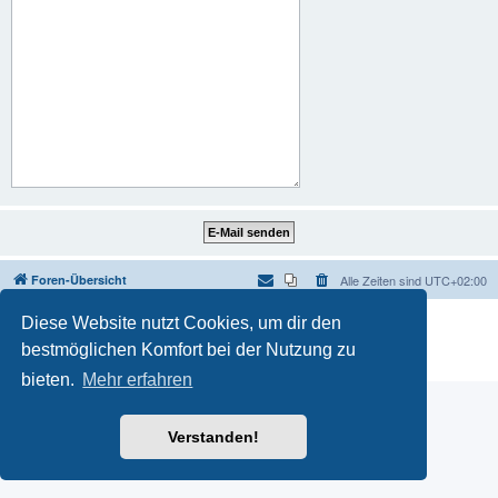
Foren-Übersicht
Alle Zeiten sind
UTC+02:00
Powered by
phpBB
® Forum Software © phpBB Limited
Diese Website nutzt Cookies, um dir den
Deutsche Übersetzung durch
phpBB.de
bestmöglichen Komfort bei der Nutzung zu
Datenschutz
|
Nutzungsbedingungen
bieten.
Mehr erfahren
Verstanden!