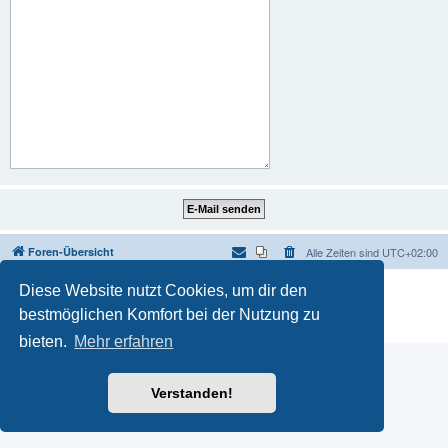
Foren-Übersicht
Alle Zeiten sind
UTC+02:00
Powered by
phpBB
® Forum Software © phpBB Limited
Diese Website nutzt Cookies, um dir den
Deutsche Übersetzung durch
phpBB.de
bestmöglichen Komfort bei der Nutzung zu
Datenschutz
|
Nutzungsbedingungen
bieten.
Mehr erfahren
Verstanden!