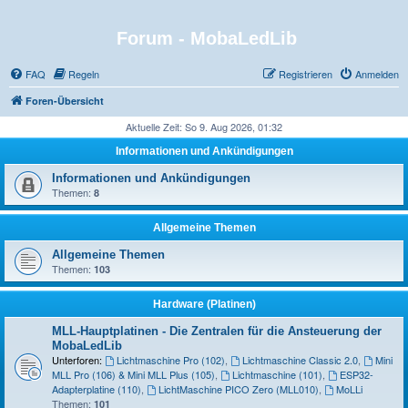
Forum - MobaLedLib
FAQ
Regeln
Registrieren
Anmelden
Foren-Übersicht
Aktuelle Zeit: So 9. Aug 2026, 01:32
Informationen und Ankündigungen
Informationen und Ankündigungen
Themen:
8
Allgemeine Themen
Allgemeine Themen
Themen:
103
Hardware (Platinen)
MLL-Hauptplatinen - Die Zentralen für die Ansteuerung der
MobaLedLib
Unterforen:
Lichtmaschine Pro (102)
,
Lichtmaschine Classic 2.0
,
Mini
MLL Pro (106) & Mini MLL Plus (105)
,
Lichtmaschine (101)
,
ESP32-
Adapterplatine (110)
,
LichtMaschine PICO Zero (MLL010)
,
MoLLi
Themen:
101