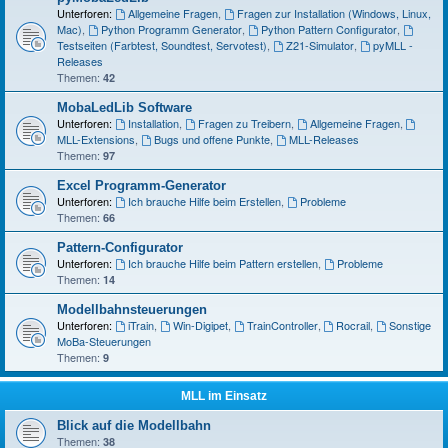
Unterforen:
Allgemeine Fragen
,
Fragen zur Installation (Windows, Linux,
Mac)
,
Python Programm Generator
,
Python Pattern Configurator
,
Testseiten (Farbtest, Soundtest, Servotest)
,
Z21-Simulator
,
pyMLL -
Releases
Themen:
42
MobaLedLib Software
Unterforen:
Installation
,
Fragen zu Treibern
,
Allgemeine Fragen
,
MLL-Extensions
,
Bugs und offene Punkte
,
MLL-Releases
Themen:
97
Excel Programm-Generator
Unterforen:
Ich brauche Hilfe beim Erstellen
,
Probleme
Themen:
66
Pattern-Configurator
Unterforen:
Ich brauche Hilfe beim Pattern erstellen
,
Probleme
Themen:
14
Modellbahnsteuerungen
Unterforen:
iTrain
,
Win-Digipet
,
TrainController
,
Rocrail
,
Sonstige
MoBa-Steuerungen
Themen:
9
MLL im Einsatz
Blick auf die Modellbahn
Themen:
38