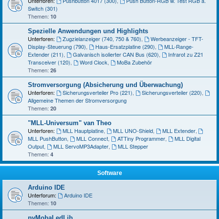
Unterforen:
Pushbutton 4017 (300)
,
Push Button-RGB w. Test RGB a.
Switch (301)
Themen:
10
Spezielle Anwendungen und Highlights
Unterforen:
Zugzielanzeiger (740, 750 & 760)
,
Werbeanzeiger - TFT-
Display-Steuerung (790)
,
Haus-Ersatzplatine (290)
,
MLL-Range-
Extender (211)
,
Galvanisch isolierter CAN Bus (620)
,
Infrarot zu Z21
Transceiver (120)
,
Word Clock
,
MoBa Zubehör
Themen:
26
Stromversorgung (Absicherung und Überwachung)
Unterforen:
Sicherungsverteiler Pro (221)
,
Sicherungsverteiler (220)
,
Allgemeine Themen der Stromversorgung
Themen:
20
"MLL-Universum" van Theo
Unterforen:
MLL Hauptplatine
,
MLL UNO-Shield
,
MLL Extender
,
MLL PushButton
,
MLL Connect
,
ATTiny Programmer
,
MLL Digital
Output
,
MLL ServoMP3Adapter
,
MLL Stepper
Themen:
4
Software
Arduino IDE
Unterforum:
Arduino IDE
Themen:
10
pyMobaLedLib