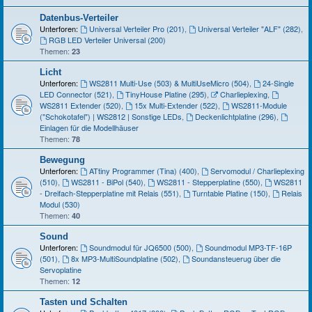
Datenbus-Verteiler
Unterforen:
Universal Verteiler Pro (201)
,
Universal Verteiler "ALF" (282)
,
RGB LED Verteiler Universal (200)
Themen:
23
Licht
Unterforen:
WS2811 Multi-Use (503) & MultiUseMicro (504)
,
24-Single
LED Connector (521)
,
TinyHouse Platine (295)
,
Charlieplexing
,
WS2811 Extender (520)
,
15x Multi-Extender (522)
,
WS2811-Module
("Schokotafel") | WS2812 | Sonstige LEDs
,
Deckenlichtplatine (296)
,
Einlagen für die Modellhäuser
Themen:
78
Bewegung
Unterforen:
ATtiny Programmer (Tina) (400)
,
Servomodul / Charlieplexing
(510)
,
WS2811 - BiPol (540)
,
WS2811 - Stepperplatine (550)
,
WS2811
- Dreifach-Stepperplatine mit Relais (551)
,
Turntable Platine (150)
,
Relais
Modul (530)
Themen:
40
Sound
Unterforen:
Soundmodul für JQ6500 (500)
,
Soundmodul MP3-TF-16P
(501)
,
8x MP3-MultiSoundplatine (502)
,
Soundansteuerug über die
Servoplatine
Themen:
12
Tasten und Schalten