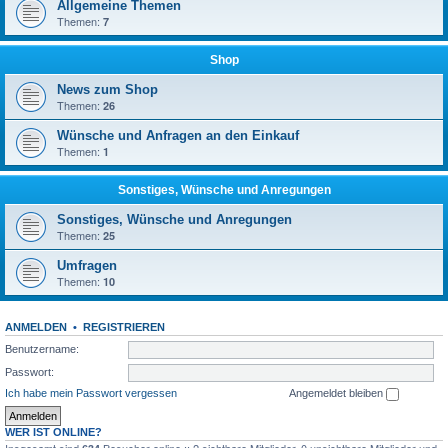
Allgemeine Themen
Themen:
7
Shop
News zum Shop
Themen:
26
Wünsche und Anfragen an den Einkauf
Themen:
1
Sonstiges, Wünsche und Anregungen
Sonstiges, Wünsche und Anregungen
Themen:
25
Umfragen
Themen:
10
ANMELDEN
•
REGISTRIEREN
Benutzername:
Passwort:
Ich habe mein Passwort vergessen
Angemeldet bleiben
WER IST ONLINE?
Insgesamt sind
Besucher online :: 2 sichtbare Mitglieder, 0 unsichtbare Mitglieder und