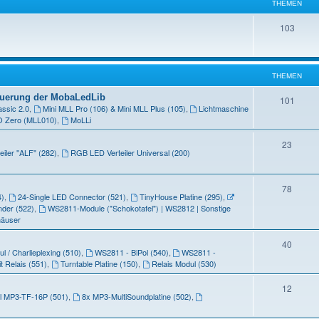
THEMEN
m
T
103
e
h
n
e
THEMEN
m
teuerung der MobaLedLib
T
101
e
assic 2.0
,
Mini MLL Pro (106) & Mini MLL Plus (105)
,
Lichtmaschine
h
n
O Zero (MLL010)
,
MoLLi
e
T
23
eiler "ALF" (282)
,
RGB LED Verteiler Universal (200)
m
h
e
e
T
78
n
4)
,
24-Single LED Connector (521)
,
TinyHouse Platine (295)
,
m
h
nder (522)
,
WS2811-Module ("Schokotafel") | WS2812 | Sonstige
e
häuser
e
n
m
T
40
 / Charlieplexing (510)
,
WS2811 - BiPol (540)
,
WS2811 -
e
h
t Relais (551)
,
Turntable Platine (150)
,
Relais Modul (530)
n
e
T
12
 MP3-TF-16P (501)
,
8x MP3-MultiSoundplatine (502)
,
m
h
e