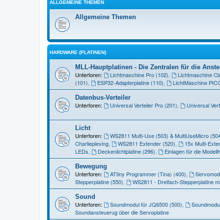
ALLGEMEINE THEMEN
Allgemeine Themen
HARDWARE (PLATINEN)
MLL-Hauptplatinen - Die Zentralen für die Ans
Unterforen:
Lichtmaschine Pro (102)
,
Lichtmaschine Cl
(101)
,
ESP32-Adapterplatine (110)
,
LichtMaschine PIC
Datenbus-Verteiler
Unterforen:
Universal Verteiler Pro (201)
,
Universal Vert
Licht
Unterforen:
WS2811 Multi-Use (503) & MultiUseMicro (50
Charlieplexing
,
WS2811 Extender (520)
,
15x Multi-Exte
LEDs
,
Deckenlichtplatine (296)
,
Einlagen für die Modell
Bewegung
Unterforen:
ATtiny Programmer (Tina) (400)
,
Servomodul
Stepperplatine (550)
,
WS2811 - Dreifach-Stepperplatine mi
Sound
Unterforen:
Soundmodul für JQ6500 (500)
,
Soundmodul
Soundansteuerug über die Servoplatine