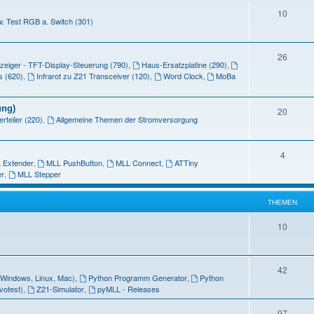
e
T
10
n
. Test RGB a. Switch (301)
m
h
e
e
T
26
n
eiger - TFT-Display-Steuerung (790)
,
Haus-Ersatzplatine (290)
,
m
h
s (620)
,
Infrarot zu Z21 Transceiver (120)
,
Word Clock
,
MoBa
e
e
n
ung)
m
T
20
rteiler (220)
,
Allgemeine Themen der Stromversorgung
e
h
n
e
T
4
 Extender
,
MLL PushButton
,
MLL Connect
,
ATTiny
m
h
r
,
MLL Stepper
e
e
n
THEMEN
m
T
10
e
h
n
e
T
42
 (Windows, Linux, Mac)
,
Python Programm Generator
,
Python
m
h
votest)
,
Z21-Simulator
,
pyMLL - Releases
e
e
T
97