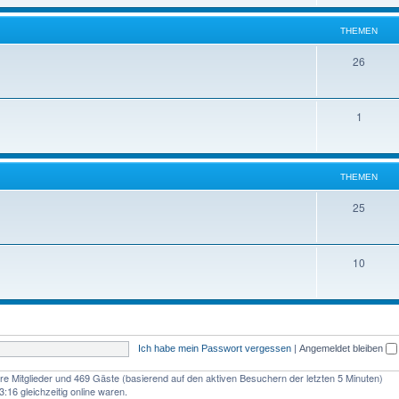
e
e
n
THEMEN
m
T
26
e
h
n
e
T
1
m
h
e
e
n
THEMEN
m
T
25
e
h
n
e
T
10
m
h
e
e
n
m
Ich habe mein Passwort vergessen
|
Angemeldet bleiben
e
n
bare Mitglieder und 469 Gäste (basierend auf den aktiven Besuchern der letzten 5 Minuten)
:16 gleichzeitig online waren.