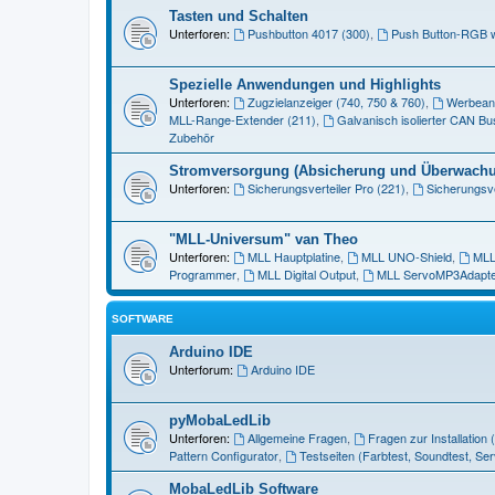
Tasten und Schalten
Unterforen:
Pushbutton 4017 (300)
,
Push Button-RGB w
Spezielle Anwendungen und Highlights
Unterforen:
Zugzielanzeiger (740, 750 & 760)
,
Werbeanz
MLL-Range-Extender (211)
,
Galvanisch isolierter CAN Bu
Zubehör
Stromversorgung (Absicherung und Überwach
Unterforen:
Sicherungsverteiler Pro (221)
,
Sicherungsve
"MLL-Universum" van Theo
Unterforen:
MLL Hauptplatine
,
MLL UNO-Shield
,
MLL
Programmer
,
MLL Digital Output
,
MLL ServoMP3Adapte
SOFTWARE
Arduino IDE
Unterforum:
Arduino IDE
pyMobaLedLib
Unterforen:
Allgemeine Fragen
,
Fragen zur Installation
Pattern Configurator
,
Testseiten (Farbtest, Soundtest, Ser
MobaLedLib Software