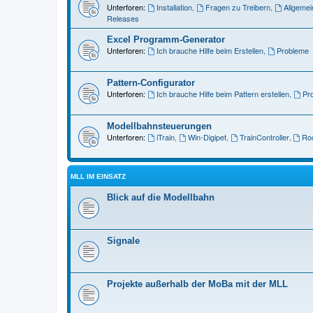
Unterforen:
Installation
,
Fragen zu Treibern
,
Allgemei
Releases
Excel Programm-Generator
Unterforen:
Ich brauche Hilfe beim Erstellen
,
Probleme
Pattern-Configurator
Unterforen:
Ich brauche Hilfe beim Pattern erstellen
,
Pr
Modellbahnsteuerungen
Unterforen:
iTrain
,
Win-Digipet
,
TrainController
,
Roc
MLL IM EINSATZ
Blick auf die Modellbahn
Signale
Projekte außerhalb der MoBa mit der MLL