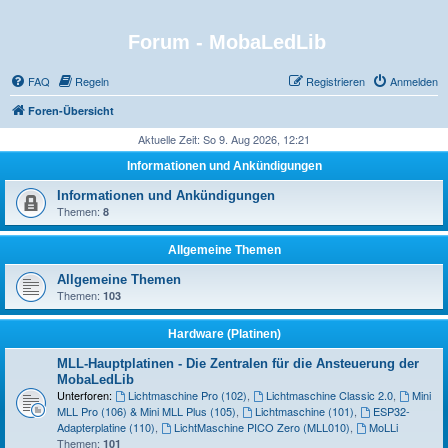
Forum - MobaLedLib
FAQ
Regeln
Registrieren
Anmelden
Foren-Übersicht
Aktuelle Zeit: So 9. Aug 2026, 12:21
Informationen und Ankündigungen
Informationen und Ankündigungen
Themen:
8
Allgemeine Themen
Allgemeine Themen
Themen:
103
Hardware (Platinen)
MLL-Hauptplatinen - Die Zentralen für die Ansteuerung der
MobaLedLib
Unterforen:
Lichtmaschine Pro (102)
,
Lichtmaschine Classic 2.0
,
Mini
MLL Pro (106) & Mini MLL Plus (105)
,
Lichtmaschine (101)
,
ESP32-
Adapterplatine (110)
,
LichtMaschine PICO Zero (MLL010)
,
MoLLi
Themen:
101