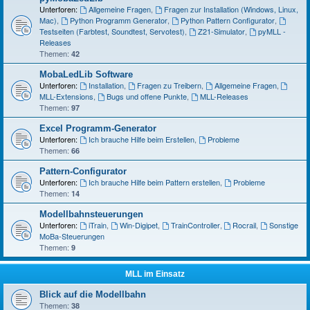
Unterforen:
Allgemeine Fragen
,
Fragen zur Installation (Windows, Linux,
Mac)
,
Python Programm Generator
,
Python Pattern Configurator
,
Testseiten (Farbtest, Soundtest, Servotest)
,
Z21-Simulator
,
pyMLL -
Releases
Themen:
42
MobaLedLib Software
Unterforen:
Installation
,
Fragen zu Treibern
,
Allgemeine Fragen
,
MLL-Extensions
,
Bugs und offene Punkte
,
MLL-Releases
Themen:
97
Excel Programm-Generator
Unterforen:
Ich brauche Hilfe beim Erstellen
,
Probleme
Themen:
66
Pattern-Configurator
Unterforen:
Ich brauche Hilfe beim Pattern erstellen
,
Probleme
Themen:
14
Modellbahnsteuerungen
Unterforen:
iTrain
,
Win-Digipet
,
TrainController
,
Rocrail
,
Sonstige
MoBa-Steuerungen
Themen:
9
MLL im Einsatz
Blick auf die Modellbahn
Themen:
38