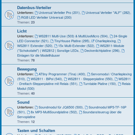
Datenbus-Verteiler
Unterforen:
Universal Verteiler Pro (201)
,
Universal Verteiler "ALF" (282)
,
RGB LED Verteiler Universal (200)
Themen:
23
Licht
Unterforen:
WS2811 Multi-Use (503) & MultiUseMicro (504)
,
24-Single
LED Connector (521)
,
TinyHouse Platine (295)
,
Charlieplexing
,
WS2811 Extender (520)
,
15x Multi-Extender (522)
,
WS2811-Module
("Schokotafel") | WS2812 | Sonstige LEDs
,
Deckenlichtplatine (296)
,
Einlagen für die Modellhäuser
Themen:
78
Bewegung
Unterforen:
ATtiny Programmer (Tina) (400)
,
Servomodul / Charlieplexing
(510)
,
WS2811 - BiPol (540)
,
WS2811 - Stepperplatine (550)
,
WS2811
- Dreifach-Stepperplatine mit Relais (551)
,
Turntable Platine (150)
,
Relais
Modul (530)
Themen:
40
Sound
Unterforen:
Soundmodul für JQ6500 (500)
,
Soundmodul MP3-TF-16P
(501)
,
8x MP3-MultiSoundplatine (502)
,
Soundansteuerug über die
Servoplatine
Themen:
12
Tasten und Schalten