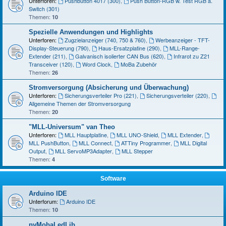
Unterforen:
Pushbutton 4017 (300)
,
Push Button-RGB w. Test RGB a.
Switch (301)
Themen:
10
Spezielle Anwendungen und Highlights
Unterforen:
Zugzielanzeiger (740, 750 & 760)
,
Werbeanzeiger - TFT-
Display-Steuerung (790)
,
Haus-Ersatzplatine (290)
,
MLL-Range-
Extender (211)
,
Galvanisch isolierter CAN Bus (620)
,
Infrarot zu Z21
Transceiver (120)
,
Word Clock
,
MoBa Zubehör
Themen:
26
Stromversorgung (Absicherung und Überwachung)
Unterforen:
Sicherungsverteiler Pro (221)
,
Sicherungsverteiler (220)
,
Allgemeine Themen der Stromversorgung
Themen:
20
"MLL-Universum" van Theo
Unterforen:
MLL Hauptplatine
,
MLL UNO-Shield
,
MLL Extender
,
MLL PushButton
,
MLL Connect
,
ATTiny Programmer
,
MLL Digital
Output
,
MLL ServoMP3Adapter
,
MLL Stepper
Themen:
4
Software
Arduino IDE
Unterforum:
Arduino IDE
Themen:
10
pyMobaLedLib