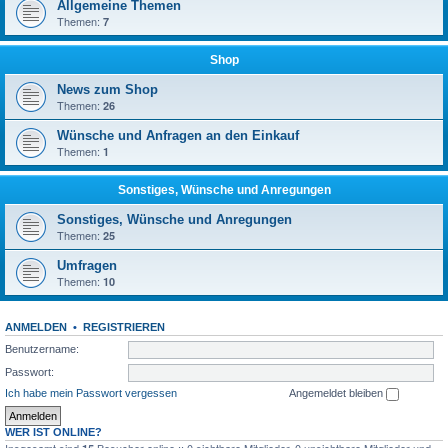
Allgemeine Themen
Themen:
7
Shop
News zum Shop
Themen:
26
Wünsche und Anfragen an den Einkauf
Themen:
1
Sonstiges, Wünsche und Anregungen
Sonstiges, Wünsche und Anregungen
Themen:
25
Umfragen
Themen:
10
ANMELDEN
•
REGISTRIEREN
Benutzername:
Passwort:
Ich habe mein Passwort vergessen
Angemeldet bleiben
WER IST ONLINE?
Insgesamt sind
Besucher online :: 0 sichtbare Mitglieder, 0 unsichtbare Mitglieder und