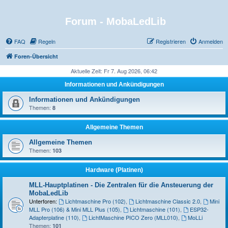
Forum - MobaLedLib
FAQ
Regeln
Registrieren
Anmelden
Foren-Übersicht
Aktuelle Zeit: Fr 7. Aug 2026, 06:42
Informationen und Ankündigungen
Informationen und Ankündigungen
Themen:
8
Allgemeine Themen
Allgemeine Themen
Themen:
103
Hardware (Platinen)
MLL-Hauptplatinen - Die Zentralen für die Ansteuerung der
MobaLedLib
Unterforen:
Lichtmaschine Pro (102)
,
Lichtmaschine Classic 2.0
,
Mini
MLL Pro (106) & Mini MLL Plus (105)
,
Lichtmaschine (101)
,
ESP32-
Adapterplatine (110)
,
LichtMaschine PICO Zero (MLL010)
,
MoLLi
Themen:
101