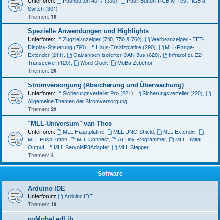
Unterforen:
Pushbutton 4017 (300)
,
Push Button-RGB w. Test RGB a.
Switch (301)
Themen:
10
Spezielle Anwendungen und Highlights
Unterforen:
Zugzielanzeiger (740, 750 & 760)
,
Werbeanzeiger - TFT-
Display-Steuerung (790)
,
Haus-Ersatzplatine (290)
,
MLL-Range-
Extender (211)
,
Galvanisch isolierter CAN Bus (620)
,
Infrarot zu Z21
Transceiver (120)
,
Word Clock
,
MoBa Zubehör
Themen:
26
Stromversorgung (Absicherung und Überwachung)
Unterforen:
Sicherungsverteiler Pro (221)
,
Sicherungsverteiler (220)
,
Allgemeine Themen der Stromversorgung
Themen:
20
"MLL-Universum" van Theo
Unterforen:
MLL Hauptplatine
,
MLL UNO-Shield
,
MLL Extender
,
MLL PushButton
,
MLL Connect
,
ATTiny Programmer
,
MLL Digital
Output
,
MLL ServoMP3Adapter
,
MLL Stepper
Themen:
4
Software
Arduino IDE
Unterforum:
Arduino IDE
Themen:
10
pyMobaLedLib