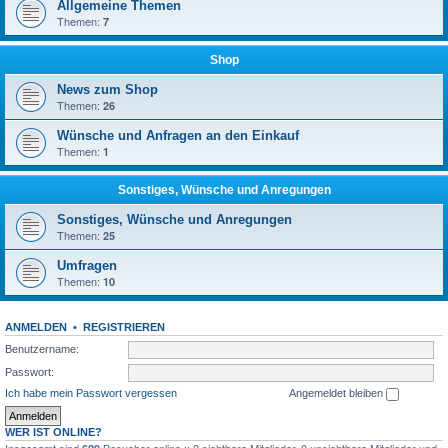
Allgemeine Themen
Themen:
7
Shop
News zum Shop
Themen:
26
Wünsche und Anfragen an den Einkauf
Themen:
1
Sonstiges, Wünsche und Anregungen
Sonstiges, Wünsche und Anregungen
Themen:
25
Umfragen
Themen:
10
ANMELDEN
•
REGISTRIEREN
Benutzername:
Passwort:
Ich habe mein Passwort vergessen
Angemeldet bleiben
WER IST ONLINE?
Insgesamt sind
Besucher online :: 2 sichtbare Mitglieder, 0 unsichtbare Mitglieder und