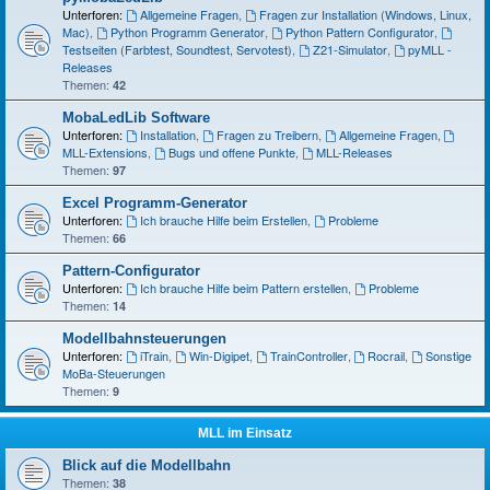
Unterforen:
Allgemeine Fragen
,
Fragen zur Installation (Windows, Linux,
Mac)
,
Python Programm Generator
,
Python Pattern Configurator
,
Testseiten (Farbtest, Soundtest, Servotest)
,
Z21-Simulator
,
pyMLL -
Releases
Themen:
42
MobaLedLib Software
Unterforen:
Installation
,
Fragen zu Treibern
,
Allgemeine Fragen
,
MLL-Extensions
,
Bugs und offene Punkte
,
MLL-Releases
Themen:
97
Excel Programm-Generator
Unterforen:
Ich brauche Hilfe beim Erstellen
,
Probleme
Themen:
66
Pattern-Configurator
Unterforen:
Ich brauche Hilfe beim Pattern erstellen
,
Probleme
Themen:
14
Modellbahnsteuerungen
Unterforen:
iTrain
,
Win-Digipet
,
TrainController
,
Rocrail
,
Sonstige
MoBa-Steuerungen
Themen:
9
MLL im Einsatz
Blick auf die Modellbahn
Themen:
38