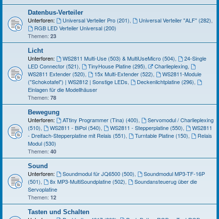
Datenbus-Verteiler
Unterforen:
Universal Verteiler Pro (201)
,
Universal Verteiler "ALF" (282)
,
RGB LED Verteiler Universal (200)
Themen:
23
Licht
Unterforen:
WS2811 Multi-Use (503) & MultiUseMicro (504)
,
24-Single
LED Connector (521)
,
TinyHouse Platine (295)
,
Charlieplexing
,
WS2811 Extender (520)
,
15x Multi-Extender (522)
,
WS2811-Module
("Schokotafel") | WS2812 | Sonstige LEDs
,
Deckenlichtplatine (296)
,
Einlagen für die Modellhäuser
Themen:
78
Bewegung
Unterforen:
ATtiny Programmer (Tina) (400)
,
Servomodul / Charlieplexing
(510)
,
WS2811 - BiPol (540)
,
WS2811 - Stepperplatine (550)
,
WS2811
- Dreifach-Stepperplatine mit Relais (551)
,
Turntable Platine (150)
,
Relais
Modul (530)
Themen:
40
Sound
Unterforen:
Soundmodul für JQ6500 (500)
,
Soundmodul MP3-TF-16P
(501)
,
8x MP3-MultiSoundplatine (502)
,
Soundansteuerug über die
Servoplatine
Themen:
12
Tasten und Schalten