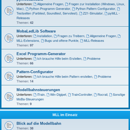
Unterforen:
Allgemeine Fragen
,
Fragen zur Installation (Windows, Linux,
Mac)
,
Python Programm Generator
,
Python Pattern Configurator
,
Testseiten (Farbtest, Soundtest, Servotest)
,
Z21-Simulator
,
pyMLL -
Releases
Themen:
42
MobaLedLib Software
Unterforen:
Installation
,
Fragen zu Treibern
,
Allgemeine Fragen
,
MLL-Extensions
,
Bugs und offene Punkte
,
MLL-Releases
Themen:
97
Excel Programm-Generator
Unterforen:
Ich brauche Hilfe beim Erstellen
,
Probleme
Themen:
66
Pattern-Configurator
Unterforen:
Ich brauche Hilfe beim Pattern erstellen
,
Probleme
Themen:
14
Modellbahnsteuerungen
Unterforen:
iTrain
,
Win-Digipet
,
TrainController
,
Rocrail
,
Sonstige
MoBa-Steuerungen
Themen:
9
MLL im Einsatz
Blick auf die Modellbahn
Themen:
38