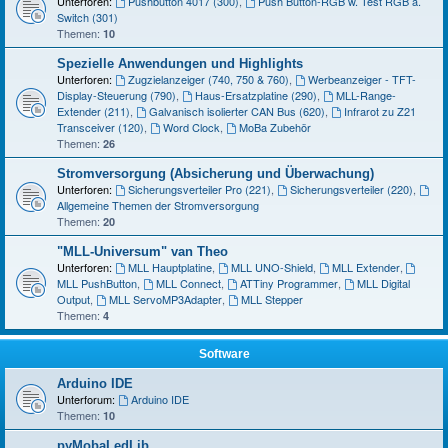
Unterforen:
Pushbutton 4017 (300)
,
Push Button-RGB w. Test RGB a.
Switch (301)
Themen:
10
Spezielle Anwendungen und Highlights
Unterforen:
Zugzielanzeiger (740, 750 & 760)
,
Werbeanzeiger - TFT-
Display-Steuerung (790)
,
Haus-Ersatzplatine (290)
,
MLL-Range-
Extender (211)
,
Galvanisch isolierter CAN Bus (620)
,
Infrarot zu Z21
Transceiver (120)
,
Word Clock
,
MoBa Zubehör
Themen:
26
Stromversorgung (Absicherung und Überwachung)
Unterforen:
Sicherungsverteiler Pro (221)
,
Sicherungsverteiler (220)
,
Allgemeine Themen der Stromversorgung
Themen:
20
"MLL-Universum" van Theo
Unterforen:
MLL Hauptplatine
,
MLL UNO-Shield
,
MLL Extender
,
MLL PushButton
,
MLL Connect
,
ATTiny Programmer
,
MLL Digital
Output
,
MLL ServoMP3Adapter
,
MLL Stepper
Themen:
4
Software
Arduino IDE
Unterforum:
Arduino IDE
Themen:
10
pyMobaLedLib