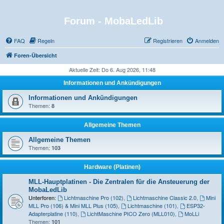
Forum - MobaLedLib
FAQ
Regeln
Registrieren
Anmelden
Foren-Übersicht
Aktuelle Zeit: Do 6. Aug 2026, 11:48
Informationen und Ankündigungen
Informationen und Ankündigungen
Themen:
8
Allgemeine Themen
Allgemeine Themen
Themen:
103
Hardware (Platinen)
MLL-Hauptplatinen - Die Zentralen für die Ansteuerung der
MobaLedLib
Unterforen:
Lichtmaschine Pro (102)
,
Lichtmaschine Classic 2.0
,
Mini
MLL Pro (106) & Mini MLL Plus (105)
,
Lichtmaschine (101)
,
ESP32-
Adapterplatine (110)
,
LichtMaschine PICO Zero (MLL010)
,
MoLLi
Themen:
101