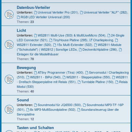
Datenbus-Verteiler
Unterforen:
Universal Verteiler Pro (201)
,
Universal Verteiler "ALF" (282)
,
RGB LED Verteiler Universal (200)
Themen:
23
Licht
Unterforen:
WS2811 Multi-Use (503) & MultiUseMicro (504)
,
24-Single
LED Connector (521)
,
TinyHouse Platine (295)
,
Charlieplexing
,
WS2811 Extender (520)
,
15x Multi-Extender (522)
,
WS2811-Module
("Schokotafel") | WS2812 | Sonstige LEDs
,
Deckenlichtplatine (296)
,
Einlagen für die Modellhäuser
Themen:
78
Bewegung
Unterforen:
ATtiny Programmer (Tina) (400)
,
Servomodul / Charlieplexing
(510)
,
WS2811 - BiPol (540)
,
WS2811 - Stepperplatine (550)
,
WS2811
- Dreifach-Stepperplatine mit Relais (551)
,
Turntable Platine (150)
,
Relais
Modul (530)
Themen:
40
Sound
Unterforen:
Soundmodul für JQ6500 (500)
,
Soundmodul MP3-TF-16P
(501)
,
8x MP3-MultiSoundplatine (502)
,
Soundansteuerug über die
Servoplatine
Themen:
12
Tasten und Schalten