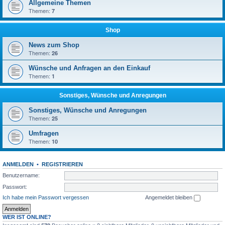
Allgemeine Themen
Themen:
7
Shop
News zum Shop
Themen:
26
Wünsche und Anfragen an den Einkauf
Themen:
1
Sonstiges, Wünsche und Anregungen
Sonstiges, Wünsche und Anregungen
Themen:
25
Umfragen
Themen:
10
ANMELDEN
•
REGISTRIEREN
Benutzername:
Passwort:
Ich habe mein Passwort vergessen
Angemeldet bleiben
WER IST ONLINE?
Insgesamt sind
Besucher online :: 2 sichtbare Mitglieder, 0 unsichtbare Mitglieder und