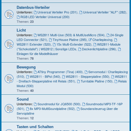
Datenbus-Verteiler
Unterforen:
Universal Verteiler Pro (201)
,
Universal Verteiler "ALF" (282)
,
RGB LED Verteiler Universal (200)
Themen:
23
Licht
Unterforen:
WS2811 Multi-Use (503) & MultiUseMicro (504)
,
24-Single
LED Connector (521)
,
TinyHouse Platine (295)
,
Charlieplexing
,
WS2811 Extender (520)
,
15x Multi-Extender (522)
,
WS2811-Module
("Schokotafel") | WS2812 | Sonstige LEDs
,
Deckenlichtplatine (296)
,
Einlagen für die Modellhäuser
Themen:
78
Bewegung
Unterforen:
ATtiny Programmer (Tina) (400)
,
Servomodul / Charlieplexing
(510)
,
WS2811 - BiPol (540)
,
WS2811 - Stepperplatine (550)
,
WS2811
- Dreifach-Stepperplatine mit Relais (551)
,
Turntable Platine (150)
,
Relais
Modul (530)
Themen:
40
Sound
Unterforen:
Soundmodul für JQ6500 (500)
,
Soundmodul MP3-TF-16P
(501)
,
8x MP3-MultiSoundplatine (502)
,
Soundansteuerug über die
Servoplatine
Themen:
12
Tasten und Schalten