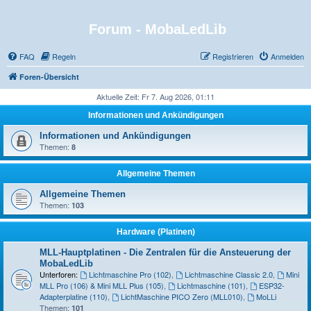
Forum - MobaLedLib
FAQ
Regeln
Registrieren
Anmelden
Foren-Übersicht
Aktuelle Zeit: Fr 7. Aug 2026, 01:11
Informationen und Ankündigungen
Informationen und Ankündigungen
Themen:
8
Allgemeine Themen
Allgemeine Themen
Themen:
103
Hardware (Platinen)
MLL-Hauptplatinen - Die Zentralen für die Ansteuerung der
MobaLedLib
Unterforen:
Lichtmaschine Pro (102)
,
Lichtmaschine Classic 2.0
,
Mini
MLL Pro (106) & Mini MLL Plus (105)
,
Lichtmaschine (101)
,
ESP32-
Adapterplatine (110)
,
LichtMaschine PICO Zero (MLL010)
,
MoLLi
Themen:
101