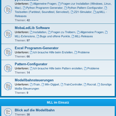
Unterforen:
Allgemeine Fragen
,
Fragen zur Installation (Windows, Linux,
Mac)
,
Python Programm Generator
,
Python Pattern Configurator
,
Testseiten (Farbtest, Soundtest, Servotest)
,
Z21-Simulator
,
pyMLL -
Releases
Themen:
42
MobaLedLib Software
Unterforen:
Installation
,
Fragen zu Treibern
,
Allgemeine Fragen
,
MLL-Extensions
,
Bugs und offene Punkte
,
MLL-Releases
Themen:
97
Excel Programm-Generator
Unterforen:
Ich brauche Hilfe beim Erstellen
,
Probleme
Themen:
66
Pattern-Configurator
Unterforen:
Ich brauche Hilfe beim Pattern erstellen
,
Probleme
Themen:
14
Modellbahnsteuerungen
Unterforen:
iTrain
,
Win-Digipet
,
TrainController
,
Rocrail
,
Sonstige
MoBa-Steuerungen
Themen:
9
MLL im Einsatz
Blick auf die Modellbahn
Themen:
38