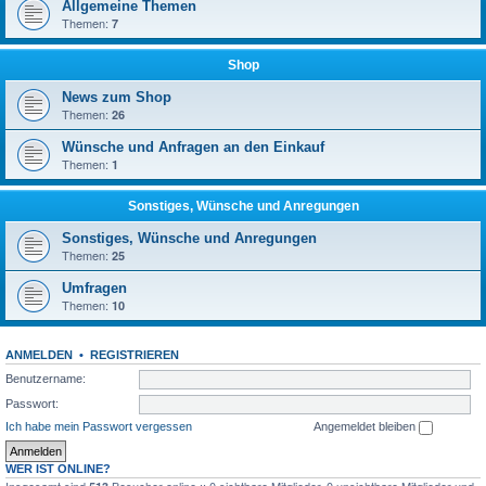
Allgemeine Themen
Themen:
7
Shop
News zum Shop
Themen:
26
Wünsche und Anfragen an den Einkauf
Themen:
1
Sonstiges, Wünsche und Anregungen
Sonstiges, Wünsche und Anregungen
Themen:
25
Umfragen
Themen:
10
ANMELDEN
•
REGISTRIEREN
Benutzername:
Passwort:
Ich habe mein Passwort vergessen
Angemeldet bleiben
WER IST ONLINE?
Insgesamt sind
Besucher online :: 0 sichtbare Mitglieder, 0 unsichtbare Mitglieder und