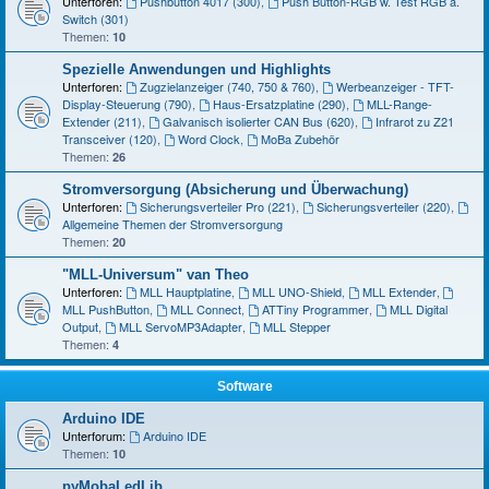
Unterforen:
Pushbutton 4017 (300)
,
Push Button-RGB w. Test RGB a.
Switch (301)
Themen:
10
Spezielle Anwendungen und Highlights
Unterforen:
Zugzielanzeiger (740, 750 & 760)
,
Werbeanzeiger - TFT-
Display-Steuerung (790)
,
Haus-Ersatzplatine (290)
,
MLL-Range-
Extender (211)
,
Galvanisch isolierter CAN Bus (620)
,
Infrarot zu Z21
Transceiver (120)
,
Word Clock
,
MoBa Zubehör
Themen:
26
Stromversorgung (Absicherung und Überwachung)
Unterforen:
Sicherungsverteiler Pro (221)
,
Sicherungsverteiler (220)
,
Allgemeine Themen der Stromversorgung
Themen:
20
"MLL-Universum" van Theo
Unterforen:
MLL Hauptplatine
,
MLL UNO-Shield
,
MLL Extender
,
MLL PushButton
,
MLL Connect
,
ATTiny Programmer
,
MLL Digital
Output
,
MLL ServoMP3Adapter
,
MLL Stepper
Themen:
4
Software
Arduino IDE
Unterforum:
Arduino IDE
Themen:
10
pyMobaLedLib