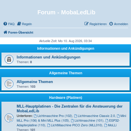
Forum - MobaLedLib
FAQ
Regeln
Registrieren
Anmelden
Foren-Übersicht
Aktuelle Zeit: Mo 10. Aug 2026, 03:34
Informationen und Ankündigungen
Informationen und Ankündigungen
Themen:
8
Allgemeine Themen
Allgemeine Themen
Themen:
103
Hardware (Platinen)
MLL-Hauptplatinen - Die Zentralen für die Ansteuerung der
MobaLedLib
Unterforen:
Lichtmaschine Pro (102)
,
Lichtmaschine Classic 2.0
,
Mini
MLL Pro (106) & Mini MLL Plus (105)
,
Lichtmaschine (101)
,
ESP32-
Adapterplatine (110)
,
LichtMaschine PICO Zero (MLL010)
,
MoLLi
Themen:
101