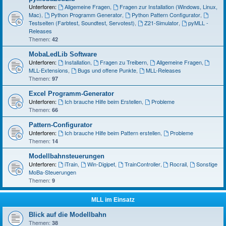
Unterforen:
Allgemeine Fragen
,
Fragen zur Installation (Windows, Linux,
Mac)
,
Python Programm Generator
,
Python Pattern Configurator
,
Testseiten (Farbtest, Soundtest, Servotest)
,
Z21-Simulator
,
pyMLL -
Releases
Themen:
42
MobaLedLib Software
Unterforen:
Installation
,
Fragen zu Treibern
,
Allgemeine Fragen
,
MLL-Extensions
,
Bugs und offene Punkte
,
MLL-Releases
Themen:
97
Excel Programm-Generator
Unterforen:
Ich brauche Hilfe beim Erstellen
,
Probleme
Themen:
66
Pattern-Configurator
Unterforen:
Ich brauche Hilfe beim Pattern erstellen
,
Probleme
Themen:
14
Modellbahnsteuerungen
Unterforen:
iTrain
,
Win-Digipet
,
TrainController
,
Rocrail
,
Sonstige
MoBa-Steuerungen
Themen:
9
MLL im Einsatz
Blick auf die Modellbahn
Themen:
38