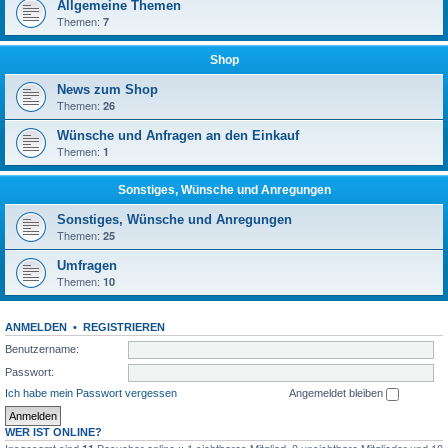
Allgemeine Themen
Themen:
7
Shop
News zum Shop
Themen:
26
Wünsche und Anfragen an den Einkauf
Themen:
1
Sonstiges, Wünsche und Anregungen
Sonstiges, Wünsche und Anregungen
Themen:
25
Umfragen
Themen:
10
ANMELDEN
•
REGISTRIEREN
Benutzername:
Passwort:
Ich habe mein Passwort vergessen
Angemeldet bleiben
WER IST ONLINE?
Insgesamt sind
Besucher online :: 1 sichtbares Mitglied, 0 unsichtbare Mitglieder und 10