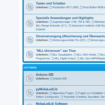
Tasten und Schalten
Unterforen:
Pushbutton 4017 (300)
,
Push Button-RGB w
Spezielle Anwendungen und Highlights
Unterforen:
Zugzielanzeiger (740, 750 & 760)
,
Werbeanz
MLL-Range-Extender (211)
,
Galvanisch isolierter CAN Bu
Zubehör
Stromversorgung (Absicherung und Überwach
Unterforen:
Sicherungsverteiler Pro (221)
,
Sicherungsve
"MLL-Universum" van Theo
Unterforen:
MLL Hauptplatine
,
MLL UNO-Shield
,
MLL
Programmer
,
MLL Digital Output
,
MLL ServoMP3Adapte
SOFTWARE
Arduino IDE
Unterforum:
Arduino IDE
pyMobaLedLib
Unterforen:
Allgemeine Fragen
,
Fragen zur Installation
Pattern Configurator
,
Testseiten (Farbtest, Soundtest, Ser
MobaLedLib Software