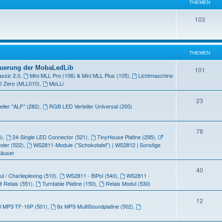
THEMEN
m
T
103
e
h
n
e
THEMEN
m
teuerung der MobaLedLib
T
101
e
assic 2.0
,
Mini MLL Pro (106) & Mini MLL Plus (105)
,
Lichtmaschine
h
n
O Zero (MLL010)
,
MoLLi
e
T
23
eiler "ALF" (282)
,
RGB LED Verteiler Universal (200)
m
h
e
e
T
78
n
4)
,
24-Single LED Connector (521)
,
TinyHouse Platine (295)
,
m
h
nder (522)
,
WS2811-Module ("Schokotafel") | WS2812 | Sonstige
e
häuser
e
n
m
T
40
 / Charlieplexing (510)
,
WS2811 - BiPol (540)
,
WS2811 -
e
h
t Relais (551)
,
Turntable Platine (150)
,
Relais Modul (530)
n
e
T
12
 MP3-TF-16P (501)
,
8x MP3-MultiSoundplatine (502)
,
m
h
e