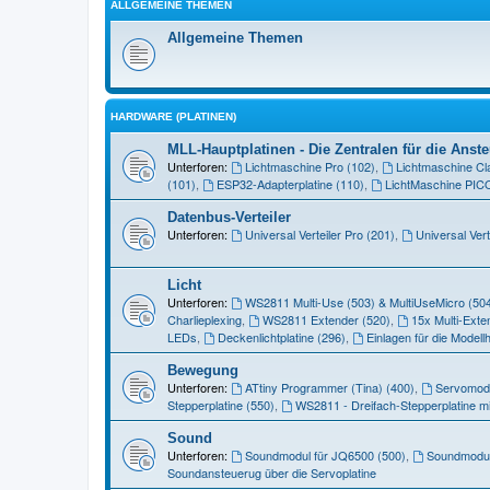
ALLGEMEINE THEMEN
Allgemeine Themen
HARDWARE (PLATINEN)
MLL-Hauptplatinen - Die Zentralen für die Ans
Unterforen:
Lichtmaschine Pro (102)
,
Lichtmaschine Cl
(101)
,
ESP32-Adapterplatine (110)
,
LichtMaschine PIC
Datenbus-Verteiler
Unterforen:
Universal Verteiler Pro (201)
,
Universal Vert
Licht
Unterforen:
WS2811 Multi-Use (503) & MultiUseMicro (50
Charlieplexing
,
WS2811 Extender (520)
,
15x Multi-Exte
LEDs
,
Deckenlichtplatine (296)
,
Einlagen für die Modell
Bewegung
Unterforen:
ATtiny Programmer (Tina) (400)
,
Servomodul
Stepperplatine (550)
,
WS2811 - Dreifach-Stepperplatine mi
Sound
Unterforen:
Soundmodul für JQ6500 (500)
,
Soundmodul
Soundansteuerug über die Servoplatine