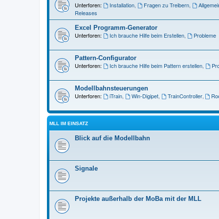
Unterforen:
Installation
,
Fragen zu Treibern
,
Allgemei
Releases
Excel Programm-Generator
Unterforen:
Ich brauche Hilfe beim Erstellen
,
Probleme
Pattern-Configurator
Unterforen:
Ich brauche Hilfe beim Pattern erstellen
,
Pr
Modellbahnsteuerungen
Unterforen:
iTrain
,
Win-Digipet
,
TrainController
,
Roc
MLL IM EINSATZ
Blick auf die Modellbahn
Signale
Projekte außerhalb der MoBa mit der MLL