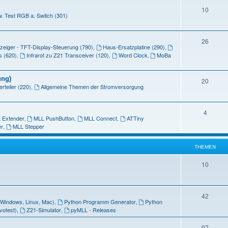
e
T
10
n
. Test RGB a. Switch (301)
m
h
e
e
T
26
n
eiger - TFT-Display-Steuerung (790)
,
Haus-Ersatzplatine (290)
,
m
h
s (620)
,
Infrarot zu Z21 Transceiver (120)
,
Word Clock
,
MoBa
e
e
n
ung)
m
T
20
rteiler (220)
,
Allgemeine Themen der Stromversorgung
e
h
n
e
T
4
 Extender
,
MLL PushButton
,
MLL Connect
,
ATTiny
m
h
r
,
MLL Stepper
e
e
n
THEMEN
m
T
10
e
h
n
e
T
42
 (Windows, Linux, Mac)
,
Python Programm Generator
,
Python
m
h
votest)
,
Z21-Simulator
,
pyMLL - Releases
e
e
T
97