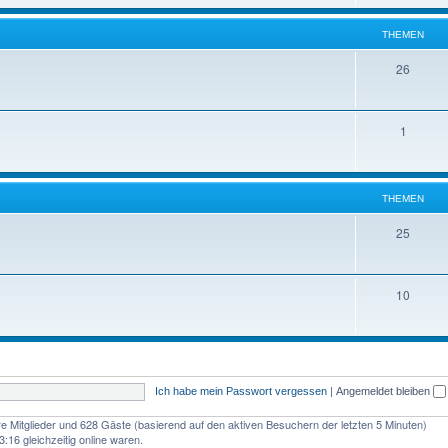
e
e
n
THEMEN
m
T
26
e
h
n
e
T
1
m
h
e
e
n
THEMEN
m
T
25
e
h
n
e
T
10
m
h
e
e
n
m
Ich habe mein Passwort vergessen
|
Angemeldet bleiben
e
n
are Mitglieder und 628 Gäste (basierend auf den aktiven Besuchern der letzten 5 Minuten)
:16 gleichzeitig online waren.