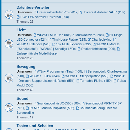
Datenbus-Verteiler
Unterforen:
Universal Verteiler Pro (201)
,
Universal Verteiler "ALF" (282)
,
RGB LED Verteiler Universal (200)
Themen:
23
Licht
Unterforen:
WS2811 Multi-Use (503) & MultiUseMicro (504)
,
24-Single
LED Connector (521)
,
TinyHouse Platine (295)
,
Charlieplexing
,
WS2811 Extender (520)
,
15x Multi-Extender (522)
,
WS2811-Module
("Schokotafel") | WS2812 | Sonstige LEDs
,
Deckenlichtplatine (296)
,
Einlagen für die Modellhäuser
Themen:
78
Bewegung
Unterforen:
ATtiny Programmer (Tina) (400)
,
Servomodul / Charlieplexing
(510)
,
WS2811 - BiPol (540)
,
WS2811 - Stepperplatine (550)
,
WS2811
- Dreifach-Stepperplatine mit Relais (551)
,
Turntable Platine (150)
,
Relais
Modul (530)
Themen:
40
Sound
Unterforen:
Soundmodul für JQ6500 (500)
,
Soundmodul MP3-TF-16P
(501)
,
8x MP3-MultiSoundplatine (502)
,
Soundansteuerug über die
Servoplatine
Themen:
12
Tasten und Schalten