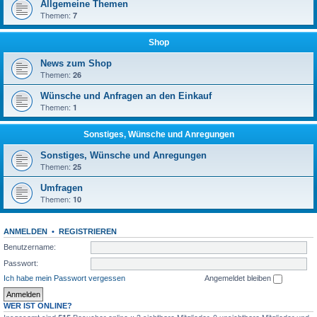
Allgemeine Themen
Themen:
7
Shop
News zum Shop
Themen:
26
Wünsche und Anfragen an den Einkauf
Themen:
1
Sonstiges, Wünsche und Anregungen
Sonstiges, Wünsche und Anregungen
Themen:
25
Umfragen
Themen:
10
ANMELDEN
•
REGISTRIEREN
Benutzername:
Passwort:
Ich habe mein Passwort vergessen
Angemeldet bleiben
WER IST ONLINE?
Insgesamt sind
Besucher online :: 3 sichtbare Mitglieder, 0 unsichtbare Mitglieder und