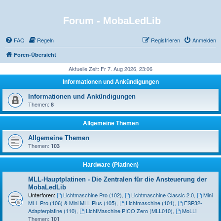
Forum - MobaLedLib
FAQ
Regeln
Registrieren
Anmelden
Foren-Übersicht
Aktuelle Zeit: Fr 7. Aug 2026, 23:06
Informationen und Ankündigungen
Informationen und Ankündigungen
Themen:
8
Allgemeine Themen
Allgemeine Themen
Themen:
103
Hardware (Platinen)
MLL-Hauptplatinen - Die Zentralen für die Ansteuerung der
MobaLedLib
Unterforen:
Lichtmaschine Pro (102)
,
Lichtmaschine Classic 2.0
,
Mini
MLL Pro (106) & Mini MLL Plus (105)
,
Lichtmaschine (101)
,
ESP32-
Adapterplatine (110)
,
LichtMaschine PICO Zero (MLL010)
,
MoLLi
Themen:
101