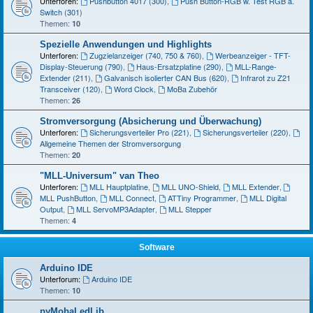
Unterforen:
Pushbutton 4017 (300)
,
Push Button-RGB w. Test RGB a.
Switch (301)
Themen:
10
Spezielle Anwendungen und Highlights
Unterforen:
Zugzielanzeiger (740, 750 & 760)
,
Werbeanzeiger - TFT-
Display-Steuerung (790)
,
Haus-Ersatzplatine (290)
,
MLL-Range-
Extender (211)
,
Galvanisch isolierter CAN Bus (620)
,
Infrarot zu Z21
Transceiver (120)
,
Word Clock
,
MoBa Zubehör
Themen:
26
Stromversorgung (Absicherung und Überwachung)
Unterforen:
Sicherungsverteiler Pro (221)
,
Sicherungsverteiler (220)
,
Allgemeine Themen der Stromversorgung
Themen:
20
"MLL-Universum" van Theo
Unterforen:
MLL Hauptplatine
,
MLL UNO-Shield
,
MLL Extender
,
MLL PushButton
,
MLL Connect
,
ATTiny Programmer
,
MLL Digital
Output
,
MLL ServoMP3Adapter
,
MLL Stepper
Themen:
4
Software
Arduino IDE
Unterforum:
Arduino IDE
Themen:
10
pyMobaLedLib