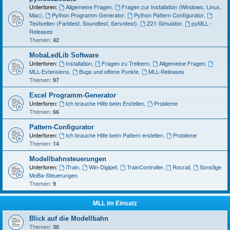
Unterforen:
Allgemeine Fragen
,
Fragen zur Installation (Windows, Linux,
Mac)
,
Python Programm Generator
,
Python Pattern Configurator
,
Testseiten (Farbtest, Soundtest, Servotest)
,
Z21-Simulator
,
pyMLL -
Releases
Themen:
42
MobaLedLib Software
Unterforen:
Installation
,
Fragen zu Treibern
,
Allgemeine Fragen
,
MLL-Extensions
,
Bugs und offene Punkte
,
MLL-Releases
Themen:
97
Excel Programm-Generator
Unterforen:
Ich brauche Hilfe beim Erstellen
,
Probleme
Themen:
66
Pattern-Configurator
Unterforen:
Ich brauche Hilfe beim Pattern erstellen
,
Probleme
Themen:
14
Modellbahnsteuerungen
Unterforen:
iTrain
,
Win-Digipet
,
TrainController
,
Rocrail
,
Sonstige
MoBa-Steuerungen
Themen:
9
MLL im Einsatz
Blick auf die Modellbahn
Themen:
38