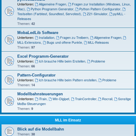
Unterforen:
Allgemeine Fragen
,
Fragen zur Installation (Windows, Linux,
Mac)
,
Python Programm Generator
,
Python Pattern Configurator
,
Testseiten (Farbtest, Soundtest, Servotest)
,
Z21-Simulator
,
pyMLL -
Releases
Themen:
42
MobaLedLib Software
Unterforen:
Installation
,
Fragen zu Treibern
,
Allgemeine Fragen
,
MLL-Extensions
,
Bugs und offene Punkte
,
MLL-Releases
Themen:
97
Excel Programm-Generator
Unterforen:
Ich brauche Hilfe beim Erstellen
,
Probleme
Themen:
66
Pattern-Configurator
Unterforen:
Ich brauche Hilfe beim Pattern erstellen
,
Probleme
Themen:
14
Modellbahnsteuerungen
Unterforen:
iTrain
,
Win-Digipet
,
TrainController
,
Rocrail
,
Sonstige
MoBa-Steuerungen
Themen:
9
MLL im Einsatz
Blick auf die Modellbahn
Themen:
38