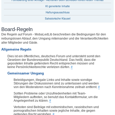
Formulierung einer Anfrage / Richtlinien beim Schreiben eines neuen Themas
KI generierte Inhalte
Haftungsausschluss
Salvatorische Klausel
Board-Regeln
Die Regeln auf Forum - MobaLedLib beschreiben die Bedingungen für den
reibungslosen Ablauf, den Umgang miteinander und die Verantwortlichkeiten
aller Mitglieder und Gäste.
Allgemeine Regeln
Dies ist ein öffentliches, deutsches Forum und untersteht somit den
Gesetzen der Bundesrepublik Deutschland. Das heißt, dass die
geposteten Inhalte geltendem Recht entsprechen müssen und
keine Persönlichkeitsrechte verletzen dürfen.
#
Gemeinsamer Umgang
Beleidigungen, illegale Links und Inhalte sowie sonstige
Störungen der Diskussionen sind zu unterlassen und werden
von den Moderatoren nach Kenntnisnahme zeitnah entfernt.
#
Sollten Probleme oder Unzufriedenheiten mit Team-
Mitgliedern auftreten, so benutzt das Kontaktformular, um die
Angelegenheit zu klären.
#
Verboten sind Beiträge mit extremistischen, rassistischen und
pornografischen Inhalten sowie jegliche Inhalte, die gegen
geltendes Recht verstoßen.
#