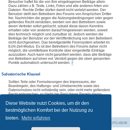
Besucher haftet für die von Ihm eingetragenen Beiträge allein.
Dazu zählen z.B. Texte, Links, Fotos und alle anderen Arten von
Dateien. Rechte Dritter dürfen damit nicht verletzt werden. Der
Benutzer stellt den Betreibern des Forums von Ansprüchen Dritter
frei. Nachrichten die gegen die Nutzungsbedingungen oder gegen
geltendes Recht verstoßen, werden von den Betreibern sowie
deren Vertreter sofort gelöscht, sobald diese davon Kenntnis
erhalten oder von anderen darauf hingewiesen werden, soweit
dies technisch möglich und zumutbar ist. Jedoch werden die
Beiträge der Benutzer vor der Veröffentlichung von den Betreibern
nicht durchgesehen. Das bereitgestellte Forensystem arbeitet im
Echt-Zeit-Modus. Es ist den Betreibern des Forums daher nicht
möglich, die unmittelbare Kontrolle über eingestellte Einträge
auszuüben. Auch kann nicht garantiert werden, dass alle Beiträge
von Betreibern auf einen evt. Verstoß gegen die oben genannten
Punkte automatisch untersucht werden.
#
Salvatorische Klausel
Sollten Teile oder Formulierungen des Impressums, der
Boardregeln, des Haftungs- und Urheberrechts sowie des
Datenschutzes nicht vollständig sein, oder nicht mehr geltendem
Recht entsprechen, so bleibt der Rest dieser Regeln davon
unberührt. Die Verwendung dieser Regeln, vollständig oder
auszugsweise, ist ohne vorherige Abklärung mit dem Forenteam
Diese Website nutzt Cookies, um dir den
nicht zulässig.
#
bestmöglichen Komfort bei der Nutzung zu
bieten.
Mehr erfahren
Foren-Übersicht
Alle Zeiten sind
UTC+02:00