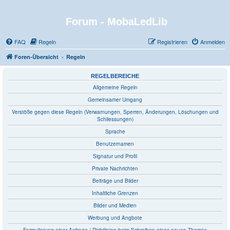
Forum - MobaLedLib
FAQ
Regeln
Registrieren
Anmelden
Foren-Übersicht
Regeln
REGELBEREICHE
Allgemeine Regeln
Gemeinsamer Umgang
Verstöße gegen diese Regeln (Verwarnungen, Sperren, Änderungen, Löschungen und
Schliessungen)
Sprache
Benutzernamen
Signatur und Profil
Private Nachrichten
Beiträge und Bilder
Inhaltliche Grenzen
Bilder und Medien
Werbung und Angbote