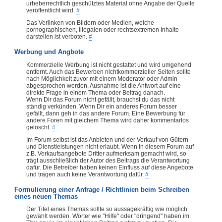
urheberrechtlich geschütztes Material ohne Angabe der Quelle
veröffentlicht wird.
#
Das Verlinken von Bildern oder Medien, welche
pornographischen, illegalen oder rechtsextremen Inhalte
darstellen ist verboten.
#
Werbung und Angbote
Kommerzielle Werbung ist nicht gestattet und wird umgehend
entfernt. Auch das Bewerben nichtkommerzieller Seiten sollte
nach Möglichkeit zuvor mit einem Moderator oder Admin
abgesprochen werden. Ausnahme ist die Antwort auf eine
direkte Frage in einem Thema oder Beitrag danach.
Wenn Dir das Forum nicht gefällt, brauchst du das nicht
ständig verkünden. Wenn Dir ein anderes Forum besser
gefällt, dann geh in das andere Forum. Eine Bewerbung für
andere Foren mit gleichem Thema wird daher kommentarlos
gelöscht.
#
Im Forum selbst ist das Anbieten und der Verkauf von Gütern
und Dienstleistungen nicht erlaubt. Wenn in diesem Forum auf
z.B. Verkaufsangebote Dritter aufmerksam gemacht wird, so
trägt ausschließlich der Autor des Beitrags die Verantwortung
dafür. Die Betreiber haben keinen Einfluss auf diese Angebote
und tragen auch keine Verantwortung dafür.
#
Formulierung einer Anfrage / Richtlinien beim Schreiben
eines neuen Themas
Der Titel eines Themas sollte so aussagekräftig wie möglich
gewählt werden. Wörter wie "Hilfe" oder "dringend" haben im