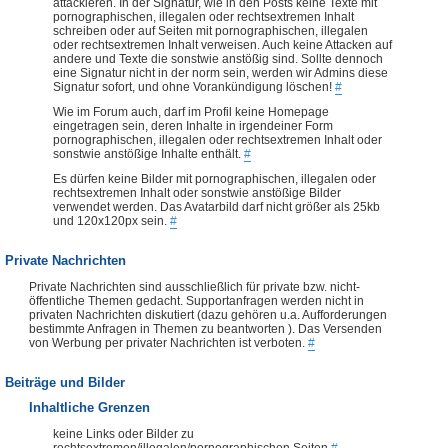
attackieren. In der Signatur, wie in den Posts keine Texte mit
pornographischen, illegalen oder rechtsextremen Inhalt
schreiben oder auf Seiten mit pornographischen, illegalen
oder rechtsextremen Inhalt verweisen. Auch keine Attacken auf
andere und Texte die sonstwie anstößig sind. Sollte dennoch
eine Signatur nicht in der norm sein, werden wir Admins diese
Signatur sofort, und ohne Vorankündigung löschen!
#
Wie im Forum auch, darf im Profil keine Homepage
eingetragen sein, deren Inhalte in irgendeiner Form
pornographischen, illegalen oder rechtsextremen Inhalt oder
sonstwie anstößige Inhalte enthält.
#
Es dürfen keine Bilder mit pornographischen, illegalen oder
rechtsextremen Inhalt oder sonstwie anstößige Bilder
verwendet werden. Das Avatarbild darf nicht größer als 25kb
und 120x120px sein.
#
Private Nachrichten
Private Nachrichten sind ausschließlich für private bzw. nicht-
öffentliche Themen gedacht. Supportanfragen werden nicht in
privaten Nachrichten diskutiert (dazu gehören u.a. Aufforderungen
bestimmte Anfragen in Themen zu beantworten ). Das Versenden
von Werbung per privater Nachrichten ist verboten.
#
Beiträge und Bilder
Inhaltliche Grenzen
keine Links oder Bilder zu
rechtsextremen/illegalen/pornographischen Seiten
#