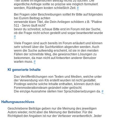
Titel sowie im eigentlichen Beitrag nichts zu suchen. Die
eigentliche Anfrage sollte so präzise wie möglich formuliert
werden, Rückfragen kosten schließlich Zeit.
#
Bei Fragen oder Beschreibungen solltet Ihr Bitte auf folgendes
bei Eurem Beitrag achten
verwende klare Titel, die Dein Anliegen schildern z.B. "Platine
511 - Servo läuft nicht"
bevor du schreibst, schaue Bitte erst im Forum mit der Suche,
ob die Frage nicht schon gestellt und sogar beantwortet wurde
#
Viele Fragen sind auch bereits im Forum erläutert und können
sehr schnell über die Suchfunktion abgerufen werden. Auch
wenn die Suche aufwendig erscheint, ist sie in den meisten
Fällen der schnellste Weg, die gewünschten Lösungen zu
bekommen, da man nicht auf Antworten anderer Benutzer
warten muss.
#
KI generierte Inhalte
Das Veröffentlichungen von Texten und Medien, welche unter
der Verwendung von KIs erstellt wurden ist nicht gestattet.
Postings welche solche Inhalte enthalten, können durch das
Forenmoderationsteam geändert oder gelöscht.
Die einzige Ausnahme stellen hier Sprachübersetzungen da.
#
Haftungsausschluss
Geschriebene Beiträge geben nur die Meinung des jeweiligen
Autors wieder, nicht aber die Meinung der Betreiber. Für die
Richtigkeit der Angaben ist nur der Verfasser verantwortlich. Jeder