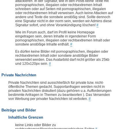
attackieren. In der Signatur, wie in den Posts keine Texte mit
pornographischen, illegalen oder rechtsextremen Inhalt
schreiben oder auf Seiten mit pornographischen, illegalen
oder rechtsextremen Inhalt verweisen. Auch keine Attacken auf
andere und Texte die sonstwie anstößig sind. Sollte dennoch
eine Signatur nicht in der norm sein, werden wir Admins diese
Signatur sofort, und ohne Vorankündigung löschen!
#
Wie im Forum auch, darf im Profil keine Homepage
eingetragen sein, deren Inhalte in irgendeiner Form
pornographischen, illegalen oder rechtsextremen Inhalt oder
sonstwie anstößige Inhalte enthält.
#
Es dürfen keine Bilder mit pornographischen, illegalen oder
rechtsextremen Inhalt oder sonstwie anstößige Bilder
verwendet werden. Das Avatarbild darf nicht größer als 25kb
und 120x120px sein.
#
Private Nachrichten
Private Nachrichten sind ausschließlich für private bzw. nicht-
öffentliche Themen gedacht. Supportanfragen werden nicht in
privaten Nachrichten diskutiert (dazu gehören u.a. Aufforderungen
bestimmte Anfragen in Themen zu beantworten ). Das Versenden
von Werbung per privater Nachrichten ist verboten.
#
Beiträge und Bilder
Inhaltliche Grenzen
keine Links oder Bilder zu
rechtsextremen/illegalen/pornographischen Seiten
#