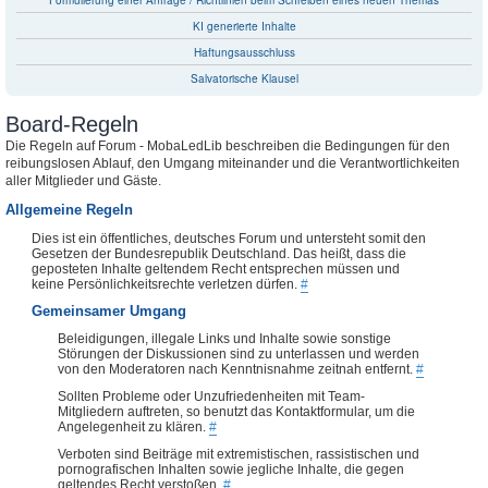
Formulierung einer Anfrage / Richtlinien beim Schreiben eines neuen Themas
KI generierte Inhalte
Haftungsausschluss
Salvatorische Klausel
Board-Regeln
Die Regeln auf Forum - MobaLedLib beschreiben die Bedingungen für den
reibungslosen Ablauf, den Umgang miteinander und die Verantwortlichkeiten
aller Mitglieder und Gäste.
Allgemeine Regeln
Dies ist ein öffentliches, deutsches Forum und untersteht somit den
Gesetzen der Bundesrepublik Deutschland. Das heißt, dass die
geposteten Inhalte geltendem Recht entsprechen müssen und
keine Persönlichkeitsrechte verletzen dürfen.
#
Gemeinsamer Umgang
Beleidigungen, illegale Links und Inhalte sowie sonstige
Störungen der Diskussionen sind zu unterlassen und werden
von den Moderatoren nach Kenntnisnahme zeitnah entfernt.
#
Sollten Probleme oder Unzufriedenheiten mit Team-
Mitgliedern auftreten, so benutzt das Kontaktformular, um die
Angelegenheit zu klären.
#
Verboten sind Beiträge mit extremistischen, rassistischen und
pornografischen Inhalten sowie jegliche Inhalte, die gegen
geltendes Recht verstoßen.
#