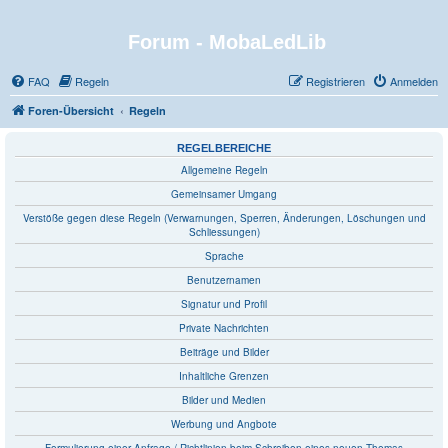
Forum - MobaLedLib
FAQ
Regeln
Registrieren
Anmelden
Foren-Übersicht
Regeln
REGELBEREICHE
Allgemeine Regeln
Gemeinsamer Umgang
Verstöße gegen diese Regeln (Verwarnungen, Sperren, Änderungen, Löschungen und
Schliessungen)
Sprache
Benutzernamen
Signatur und Profil
Private Nachrichten
Beiträge und Bilder
Inhaltliche Grenzen
Bilder und Medien
Werbung und Angbote