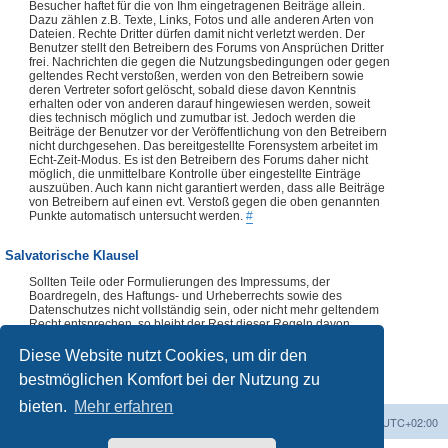
Besucher haftet für die von Ihm eingetragenen Beiträge allein.
Dazu zählen z.B. Texte, Links, Fotos und alle anderen Arten von
Dateien. Rechte Dritter dürfen damit nicht verletzt werden. Der
Benutzer stellt den Betreibern des Forums von Ansprüchen Dritter
frei. Nachrichten die gegen die Nutzungsbedingungen oder gegen
geltendes Recht verstoßen, werden von den Betreibern sowie
deren Vertreter sofort gelöscht, sobald diese davon Kenntnis
erhalten oder von anderen darauf hingewiesen werden, soweit
dies technisch möglich und zumutbar ist. Jedoch werden die
Beiträge der Benutzer vor der Veröffentlichung von den Betreibern
nicht durchgesehen. Das bereitgestellte Forensystem arbeitet im
Echt-Zeit-Modus. Es ist den Betreibern des Forums daher nicht
möglich, die unmittelbare Kontrolle über eingestellte Einträge
auszuüben. Auch kann nicht garantiert werden, dass alle Beiträge
von Betreibern auf einen evt. Verstoß gegen die oben genannten
Punkte automatisch untersucht werden.
#
Salvatorische Klausel
Sollten Teile oder Formulierungen des Impressums, der
Boardregeln, des Haftungs- und Urheberrechts sowie des
Datenschutzes nicht vollständig sein, oder nicht mehr geltendem
Recht entsprechen, so bleibt der Rest dieser Regeln davon
unberührt. Die Verwendung dieser Regeln, vollständig oder
auszugsweise, ist ohne vorherige Abklärung mit dem Forenteam
Diese Website nutzt Cookies, um dir den
nicht zulässig.
#
bestmöglichen Komfort bei der Nutzung zu
bieten.
Mehr erfahren
Foren-Übersicht
Alle Zeiten sind
UTC+02:00