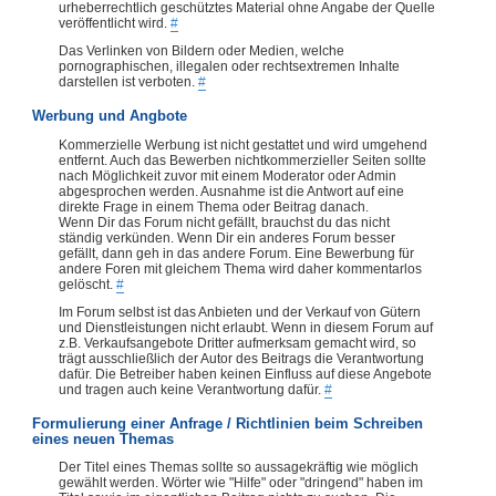
urheberrechtlich geschütztes Material ohne Angabe der Quelle
veröffentlicht wird.
#
Das Verlinken von Bildern oder Medien, welche
pornographischen, illegalen oder rechtsextremen Inhalte
darstellen ist verboten.
#
Werbung und Angbote
Kommerzielle Werbung ist nicht gestattet und wird umgehend
entfernt. Auch das Bewerben nichtkommerzieller Seiten sollte
nach Möglichkeit zuvor mit einem Moderator oder Admin
abgesprochen werden. Ausnahme ist die Antwort auf eine
direkte Frage in einem Thema oder Beitrag danach.
Wenn Dir das Forum nicht gefällt, brauchst du das nicht
ständig verkünden. Wenn Dir ein anderes Forum besser
gefällt, dann geh in das andere Forum. Eine Bewerbung für
andere Foren mit gleichem Thema wird daher kommentarlos
gelöscht.
#
Im Forum selbst ist das Anbieten und der Verkauf von Gütern
und Dienstleistungen nicht erlaubt. Wenn in diesem Forum auf
z.B. Verkaufsangebote Dritter aufmerksam gemacht wird, so
trägt ausschließlich der Autor des Beitrags die Verantwortung
dafür. Die Betreiber haben keinen Einfluss auf diese Angebote
und tragen auch keine Verantwortung dafür.
#
Formulierung einer Anfrage / Richtlinien beim Schreiben
eines neuen Themas
Der Titel eines Themas sollte so aussagekräftig wie möglich
gewählt werden. Wörter wie "Hilfe" oder "dringend" haben im