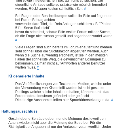
Titel sowie im eigentlichen Beitrag nichts zu suchen. Die
eigentliche Anfrage sollte so präzise wie möglich formuliert
werden, Rückfragen kosten schließlich Zeit.
#
Bei Fragen oder Beschreibungen solltet Ihr Bitte auf folgendes
bei Eurem Beitrag achten
verwende klare Titel, die Dein Anliegen schildern z.B. "Platine
511 - Servo läuft nicht"
bevor du schreibst, schaue Bitte erst im Forum mit der Suche,
ob die Frage nicht schon gestellt und sogar beantwortet wurde
#
Viele Fragen sind auch bereits im Forum erläutert und können
sehr schnell über die Suchfunktion abgerufen werden. Auch
wenn die Suche aufwendig erscheint, ist sie in den meisten
Fällen der schnellste Weg, die gewünschten Lösungen zu
bekommen, da man nicht auf Antworten anderer Benutzer
warten muss.
#
KI generierte Inhalte
Das Veröffentlichungen von Texten und Medien, welche unter
der Verwendung von KIs erstellt wurden ist nicht gestattet.
Postings welche solche Inhalte enthalten, können durch das
Forenmoderationsteam geändert oder gelöscht.
Die einzige Ausnahme stellen hier Sprachübersetzungen da.
#
Haftungsausschluss
Geschriebene Beiträge geben nur die Meinung des jeweiligen
Autors wieder, nicht aber die Meinung der Betreiber. Für die
Richtigkeit der Angaben ist nur der Verfasser verantwortlich. Jeder