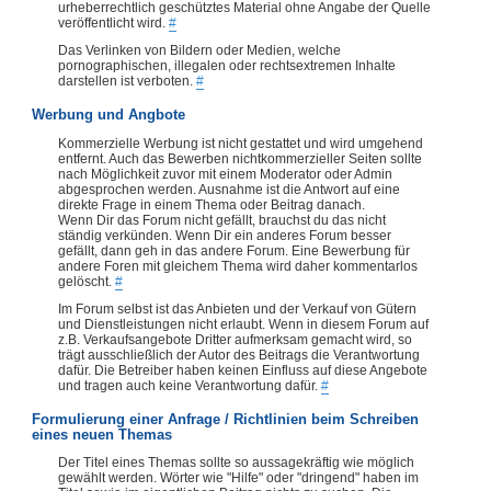
urheberrechtlich geschütztes Material ohne Angabe der Quelle
veröffentlicht wird.
#
Das Verlinken von Bildern oder Medien, welche
pornographischen, illegalen oder rechtsextremen Inhalte
darstellen ist verboten.
#
Werbung und Angbote
Kommerzielle Werbung ist nicht gestattet und wird umgehend
entfernt. Auch das Bewerben nichtkommerzieller Seiten sollte
nach Möglichkeit zuvor mit einem Moderator oder Admin
abgesprochen werden. Ausnahme ist die Antwort auf eine
direkte Frage in einem Thema oder Beitrag danach.
Wenn Dir das Forum nicht gefällt, brauchst du das nicht
ständig verkünden. Wenn Dir ein anderes Forum besser
gefällt, dann geh in das andere Forum. Eine Bewerbung für
andere Foren mit gleichem Thema wird daher kommentarlos
gelöscht.
#
Im Forum selbst ist das Anbieten und der Verkauf von Gütern
und Dienstleistungen nicht erlaubt. Wenn in diesem Forum auf
z.B. Verkaufsangebote Dritter aufmerksam gemacht wird, so
trägt ausschließlich der Autor des Beitrags die Verantwortung
dafür. Die Betreiber haben keinen Einfluss auf diese Angebote
und tragen auch keine Verantwortung dafür.
#
Formulierung einer Anfrage / Richtlinien beim Schreiben
eines neuen Themas
Der Titel eines Themas sollte so aussagekräftig wie möglich
gewählt werden. Wörter wie "Hilfe" oder "dringend" haben im