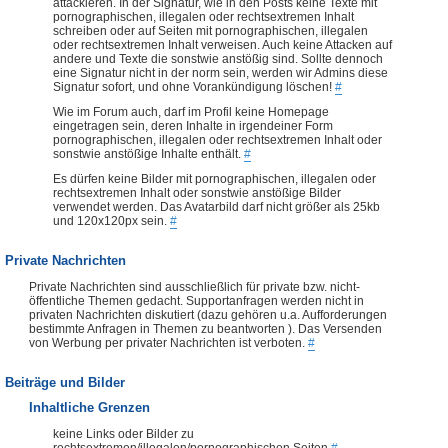
attackieren. In der Signatur, wie in den Posts keine Texte mit
pornographischen, illegalen oder rechtsextremen Inhalt
schreiben oder auf Seiten mit pornographischen, illegalen
oder rechtsextremen Inhalt verweisen. Auch keine Attacken auf
andere und Texte die sonstwie anstößig sind. Sollte dennoch
eine Signatur nicht in der norm sein, werden wir Admins diese
Signatur sofort, und ohne Vorankündigung löschen!
#
Wie im Forum auch, darf im Profil keine Homepage
eingetragen sein, deren Inhalte in irgendeiner Form
pornographischen, illegalen oder rechtsextremen Inhalt oder
sonstwie anstößige Inhalte enthält.
#
Es dürfen keine Bilder mit pornographischen, illegalen oder
rechtsextremen Inhalt oder sonstwie anstößige Bilder
verwendet werden. Das Avatarbild darf nicht größer als 25kb
und 120x120px sein.
#
Private Nachrichten
Private Nachrichten sind ausschließlich für private bzw. nicht-
öffentliche Themen gedacht. Supportanfragen werden nicht in
privaten Nachrichten diskutiert (dazu gehören u.a. Aufforderungen
bestimmte Anfragen in Themen zu beantworten ). Das Versenden
von Werbung per privater Nachrichten ist verboten.
#
Beiträge und Bilder
Inhaltliche Grenzen
keine Links oder Bilder zu
rechtsextremen/illegalen/pornographischen Seiten
#