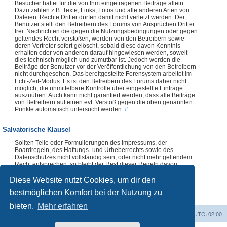
Besucher haftet für die von Ihm eingetragenen Beiträge allein.
Dazu zählen z.B. Texte, Links, Fotos und alle anderen Arten von
Dateien. Rechte Dritter dürfen damit nicht verletzt werden. Der
Benutzer stellt den Betreibern des Forums von Ansprüchen Dritter
frei. Nachrichten die gegen die Nutzungsbedingungen oder gegen
geltendes Recht verstoßen, werden von den Betreibern sowie
deren Vertreter sofort gelöscht, sobald diese davon Kenntnis
erhalten oder von anderen darauf hingewiesen werden, soweit
dies technisch möglich und zumutbar ist. Jedoch werden die
Beiträge der Benutzer vor der Veröffentlichung von den Betreibern
nicht durchgesehen. Das bereitgestellte Forensystem arbeitet im
Echt-Zeit-Modus. Es ist den Betreibern des Forums daher nicht
möglich, die unmittelbare Kontrolle über eingestellte Einträge
auszuüben. Auch kann nicht garantiert werden, dass alle Beiträge
von Betreibern auf einen evt. Verstoß gegen die oben genannten
Punkte automatisch untersucht werden.
#
Salvatorische Klausel
Sollten Teile oder Formulierungen des Impressums, der
Boardregeln, des Haftungs- und Urheberrechts sowie des
Datenschutzes nicht vollständig sein, oder nicht mehr geltendem
Recht entsprechen, so bleibt der Rest dieser Regeln davon
unberührt. Die Verwendung dieser Regeln, vollständig oder
auszugsweise, ist ohne vorherige Abklärung mit dem Forenteam
Diese Website nutzt Cookies, um dir den
nicht zulässig.
#
bestmöglichen Komfort bei der Nutzung zu
bieten.
Mehr erfahren
Foren-Übersicht
Alle Zeiten sind
UTC+02:00