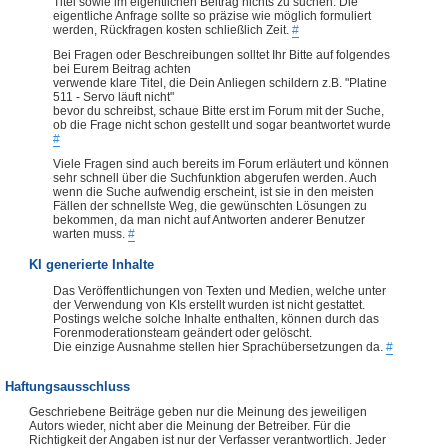
Titel sowie im eigentlichen Beitrag nichts zu suchen. Die
eigentliche Anfrage sollte so präzise wie möglich formuliert
werden, Rückfragen kosten schließlich Zeit.
#
Bei Fragen oder Beschreibungen solltet Ihr Bitte auf folgendes
bei Eurem Beitrag achten
verwende klare Titel, die Dein Anliegen schildern z.B. "Platine
511 - Servo läuft nicht"
bevor du schreibst, schaue Bitte erst im Forum mit der Suche,
ob die Frage nicht schon gestellt und sogar beantwortet wurde
#
Viele Fragen sind auch bereits im Forum erläutert und können
sehr schnell über die Suchfunktion abgerufen werden. Auch
wenn die Suche aufwendig erscheint, ist sie in den meisten
Fällen der schnellste Weg, die gewünschten Lösungen zu
bekommen, da man nicht auf Antworten anderer Benutzer
warten muss.
#
KI generierte Inhalte
Das Veröffentlichungen von Texten und Medien, welche unter
der Verwendung von KIs erstellt wurden ist nicht gestattet.
Postings welche solche Inhalte enthalten, können durch das
Forenmoderationsteam geändert oder gelöscht.
Die einzige Ausnahme stellen hier Sprachübersetzungen da.
#
Haftungsausschluss
Geschriebene Beiträge geben nur die Meinung des jeweiligen
Autors wieder, nicht aber die Meinung der Betreiber. Für die
Richtigkeit der Angaben ist nur der Verfasser verantwortlich. Jeder