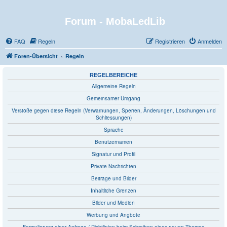
Forum - MobaLedLib
FAQ
Regeln
Registrieren
Anmelden
Foren-Übersicht
Regeln
REGELBEREICHE
Allgemeine Regeln
Gemeinsamer Umgang
Verstöße gegen diese Regeln (Verwarnungen, Sperren, Änderungen, Löschungen und
Schliessungen)
Sprache
Benutzernamen
Signatur und Profil
Private Nachrichten
Beiträge und Bilder
Inhaltliche Grenzen
Bilder und Medien
Werbung und Angbote