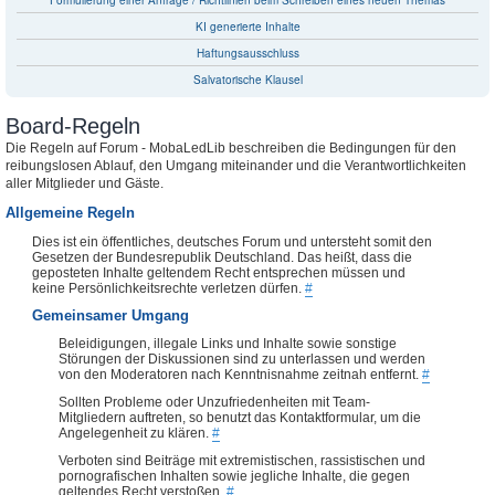
Formulierung einer Anfrage / Richtlinien beim Schreiben eines neuen Themas
KI generierte Inhalte
Haftungsausschluss
Salvatorische Klausel
Board-Regeln
Die Regeln auf Forum - MobaLedLib beschreiben die Bedingungen für den
reibungslosen Ablauf, den Umgang miteinander und die Verantwortlichkeiten
aller Mitglieder und Gäste.
Allgemeine Regeln
Dies ist ein öffentliches, deutsches Forum und untersteht somit den
Gesetzen der Bundesrepublik Deutschland. Das heißt, dass die
geposteten Inhalte geltendem Recht entsprechen müssen und
keine Persönlichkeitsrechte verletzen dürfen.
#
Gemeinsamer Umgang
Beleidigungen, illegale Links und Inhalte sowie sonstige
Störungen der Diskussionen sind zu unterlassen und werden
von den Moderatoren nach Kenntnisnahme zeitnah entfernt.
#
Sollten Probleme oder Unzufriedenheiten mit Team-
Mitgliedern auftreten, so benutzt das Kontaktformular, um die
Angelegenheit zu klären.
#
Verboten sind Beiträge mit extremistischen, rassistischen und
pornografischen Inhalten sowie jegliche Inhalte, die gegen
geltendes Recht verstoßen.
#