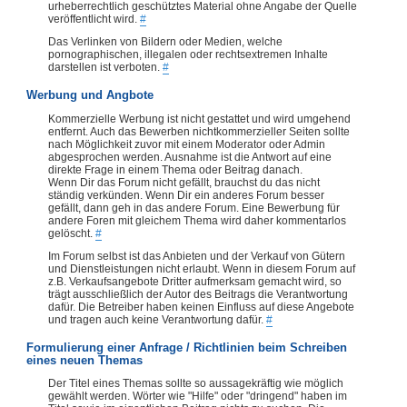
urheberrechtlich geschütztes Material ohne Angabe der Quelle
veröffentlicht wird.
#
Das Verlinken von Bildern oder Medien, welche
pornographischen, illegalen oder rechtsextremen Inhalte
darstellen ist verboten.
#
Werbung und Angbote
Kommerzielle Werbung ist nicht gestattet und wird umgehend
entfernt. Auch das Bewerben nichtkommerzieller Seiten sollte
nach Möglichkeit zuvor mit einem Moderator oder Admin
abgesprochen werden. Ausnahme ist die Antwort auf eine
direkte Frage in einem Thema oder Beitrag danach.
Wenn Dir das Forum nicht gefällt, brauchst du das nicht
ständig verkünden. Wenn Dir ein anderes Forum besser
gefällt, dann geh in das andere Forum. Eine Bewerbung für
andere Foren mit gleichem Thema wird daher kommentarlos
gelöscht.
#
Im Forum selbst ist das Anbieten und der Verkauf von Gütern
und Dienstleistungen nicht erlaubt. Wenn in diesem Forum auf
z.B. Verkaufsangebote Dritter aufmerksam gemacht wird, so
trägt ausschließlich der Autor des Beitrags die Verantwortung
dafür. Die Betreiber haben keinen Einfluss auf diese Angebote
und tragen auch keine Verantwortung dafür.
#
Formulierung einer Anfrage / Richtlinien beim Schreiben
eines neuen Themas
Der Titel eines Themas sollte so aussagekräftig wie möglich
gewählt werden. Wörter wie "Hilfe" oder "dringend" haben im