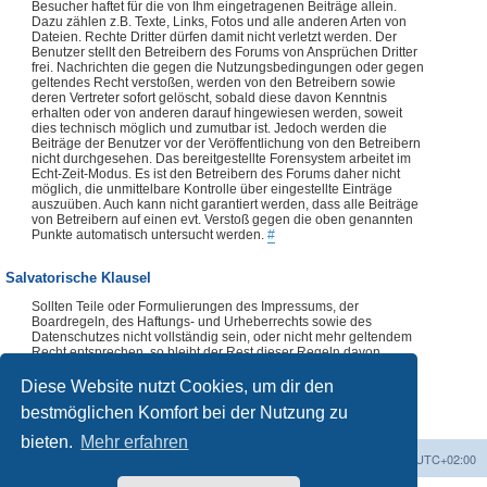
Besucher haftet für die von Ihm eingetragenen Beiträge allein.
Dazu zählen z.B. Texte, Links, Fotos und alle anderen Arten von
Dateien. Rechte Dritter dürfen damit nicht verletzt werden. Der
Benutzer stellt den Betreibern des Forums von Ansprüchen Dritter
frei. Nachrichten die gegen die Nutzungsbedingungen oder gegen
geltendes Recht verstoßen, werden von den Betreibern sowie
deren Vertreter sofort gelöscht, sobald diese davon Kenntnis
erhalten oder von anderen darauf hingewiesen werden, soweit
dies technisch möglich und zumutbar ist. Jedoch werden die
Beiträge der Benutzer vor der Veröffentlichung von den Betreibern
nicht durchgesehen. Das bereitgestellte Forensystem arbeitet im
Echt-Zeit-Modus. Es ist den Betreibern des Forums daher nicht
möglich, die unmittelbare Kontrolle über eingestellte Einträge
auszuüben. Auch kann nicht garantiert werden, dass alle Beiträge
von Betreibern auf einen evt. Verstoß gegen die oben genannten
Punkte automatisch untersucht werden.
#
Salvatorische Klausel
Sollten Teile oder Formulierungen des Impressums, der
Boardregeln, des Haftungs- und Urheberrechts sowie des
Datenschutzes nicht vollständig sein, oder nicht mehr geltendem
Recht entsprechen, so bleibt der Rest dieser Regeln davon
unberührt. Die Verwendung dieser Regeln, vollständig oder
auszugsweise, ist ohne vorherige Abklärung mit dem Forenteam
Diese Website nutzt Cookies, um dir den
nicht zulässig.
#
bestmöglichen Komfort bei der Nutzung zu
bieten.
Mehr erfahren
Foren-Übersicht
Alle Zeiten sind
UTC+02:00