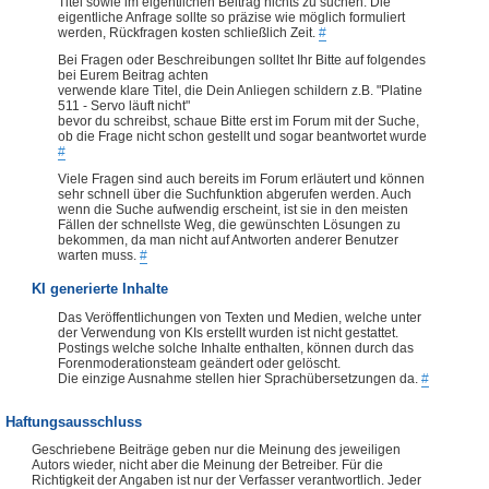
Titel sowie im eigentlichen Beitrag nichts zu suchen. Die
eigentliche Anfrage sollte so präzise wie möglich formuliert
werden, Rückfragen kosten schließlich Zeit.
#
Bei Fragen oder Beschreibungen solltet Ihr Bitte auf folgendes
bei Eurem Beitrag achten
verwende klare Titel, die Dein Anliegen schildern z.B. "Platine
511 - Servo läuft nicht"
bevor du schreibst, schaue Bitte erst im Forum mit der Suche,
ob die Frage nicht schon gestellt und sogar beantwortet wurde
#
Viele Fragen sind auch bereits im Forum erläutert und können
sehr schnell über die Suchfunktion abgerufen werden. Auch
wenn die Suche aufwendig erscheint, ist sie in den meisten
Fällen der schnellste Weg, die gewünschten Lösungen zu
bekommen, da man nicht auf Antworten anderer Benutzer
warten muss.
#
KI generierte Inhalte
Das Veröffentlichungen von Texten und Medien, welche unter
der Verwendung von KIs erstellt wurden ist nicht gestattet.
Postings welche solche Inhalte enthalten, können durch das
Forenmoderationsteam geändert oder gelöscht.
Die einzige Ausnahme stellen hier Sprachübersetzungen da.
#
Haftungsausschluss
Geschriebene Beiträge geben nur die Meinung des jeweiligen
Autors wieder, nicht aber die Meinung der Betreiber. Für die
Richtigkeit der Angaben ist nur der Verfasser verantwortlich. Jeder