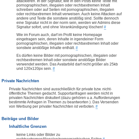
attackieren. In der Signatur, wie in den Posts keine Texte mit
pornographischen, illegalen oder rechtsextremen Inhalt
schreiben oder auf Seiten mit pornographischen, illegalen
oder rechtsextremen Inhalt verweisen. Auch keine Attacken auf
andere und Texte die sonstwie anstößig sind. Sollte dennoch
eine Signatur nicht in der norm sein, werden wir Admins diese
Signatur sofort, und ohne Vorankündigung löschen!
#
Wie im Forum auch, darf im Profil keine Homepage
eingetragen sein, deren Inhalte in irgendeiner Form
pornographischen, illegalen oder rechtsextremen Inhalt oder
sonstwie anstößige Inhalte enthält.
#
Es dürfen keine Bilder mit pornographischen, illegalen oder
rechtsextremen Inhalt oder sonstwie anstößige Bilder
verwendet werden. Das Avatarbild darf nicht größer als 25kb
und 120x120px sein.
#
Private Nachrichten
Private Nachrichten sind ausschließlich für private bzw. nicht-
öffentliche Themen gedacht. Supportanfragen werden nicht in
privaten Nachrichten diskutiert (dazu gehören u.a. Aufforderungen
bestimmte Anfragen in Themen zu beantworten ). Das Versenden
von Werbung per privater Nachrichten ist verboten.
#
Beiträge und Bilder
Inhaltliche Grenzen
keine Links oder Bilder zu
rechtsextremen/illegalen/pornographischen Seiten
#