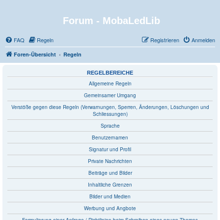
Forum - MobaLedLib
FAQ
Regeln
Registrieren
Anmelden
Foren-Übersicht
Regeln
REGELBEREICHE
Allgemeine Regeln
Gemeinsamer Umgang
Verstöße gegen diese Regeln (Verwarnungen, Sperren, Änderungen, Löschungen und
Schliessungen)
Sprache
Benutzernamen
Signatur und Profil
Private Nachrichten
Beiträge und Bilder
Inhaltliche Grenzen
Bilder und Medien
Werbung und Angbote