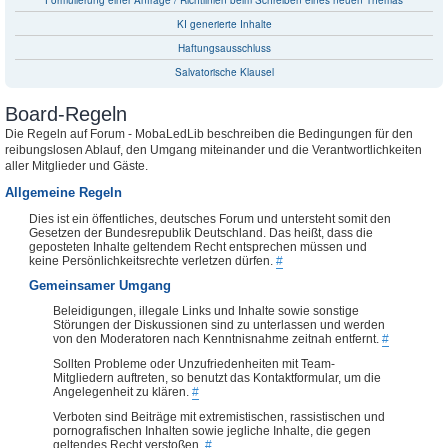
Formulierung einer Anfrage / Richtlinien beim Schreiben eines neuen Themas
KI generierte Inhalte
Haftungsausschluss
Salvatorische Klausel
Board-Regeln
Die Regeln auf Forum - MobaLedLib beschreiben die Bedingungen für den
reibungslosen Ablauf, den Umgang miteinander und die Verantwortlichkeiten
aller Mitglieder und Gäste.
Allgemeine Regeln
Dies ist ein öffentliches, deutsches Forum und untersteht somit den
Gesetzen der Bundesrepublik Deutschland. Das heißt, dass die
geposteten Inhalte geltendem Recht entsprechen müssen und
keine Persönlichkeitsrechte verletzen dürfen.
#
Gemeinsamer Umgang
Beleidigungen, illegale Links und Inhalte sowie sonstige
Störungen der Diskussionen sind zu unterlassen und werden
von den Moderatoren nach Kenntnisnahme zeitnah entfernt.
#
Sollten Probleme oder Unzufriedenheiten mit Team-
Mitgliedern auftreten, so benutzt das Kontaktformular, um die
Angelegenheit zu klären.
#
Verboten sind Beiträge mit extremistischen, rassistischen und
pornografischen Inhalten sowie jegliche Inhalte, die gegen
geltendes Recht verstoßen.
#