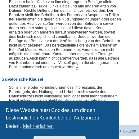
Besucher haftet für die von Ihm eingetragenen Beiträge allein.
Dazu zählen z.B. Texte, Links, Fotos und alle anderen Arten von
Dateien. Rechte Dritter dürfen damit nicht verletzt werden. Der
Benutzer stellt den Betreibern des Forums von Ansprüchen Dritter
frei. Nachrichten die gegen die Nutzungsbedingungen oder gegen
geltendes Recht verstoßen, werden von den Betreibern sowie
deren Vertreter sofort gelöscht, sobald diese davon Kenntnis
erhalten oder von anderen darauf hingewiesen werden, soweit
dies technisch möglich und zumutbar ist. Jedoch werden die
Beiträge der Benutzer vor der Veröffentlichung von den Betreibern
nicht durchgesehen. Das bereitgestellte Forensystem arbeitet im
Echt-Zeit-Modus. Es ist den Betreibern des Forums daher nicht
möglich, die unmittelbare Kontrolle über eingestellte Einträge
auszuüben. Auch kann nicht garantiert werden, dass alle Beiträge
von Betreibern auf einen evt. Verstoß gegen die oben genannten
Punkte automatisch untersucht werden.
#
Salvatorische Klausel
Sollten Teile oder Formulierungen des Impressums, der
Boardregeln, des Haftungs- und Urheberrechts sowie des
Datenschutzes nicht vollständig sein, oder nicht mehr geltendem
Recht entsprechen, so bleibt der Rest dieser Regeln davon
unberührt. Die Verwendung dieser Regeln, vollständig oder
auszugsweise, ist ohne vorherige Abklärung mit dem Forenteam
Diese Website nutzt Cookies, um dir den
nicht zulässig.
#
bestmöglichen Komfort bei der Nutzung zu
bieten.
Mehr erfahren
Foren-Übersicht
Alle Zeiten sind
UTC+02:00