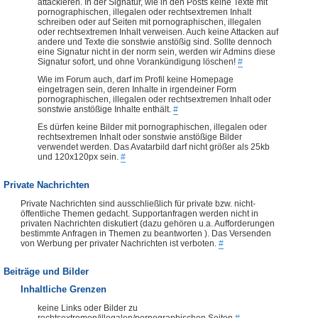
attackieren. In der Signatur, wie in den Posts keine Texte mit
pornographischen, illegalen oder rechtsextremen Inhalt
schreiben oder auf Seiten mit pornographischen, illegalen
oder rechtsextremen Inhalt verweisen. Auch keine Attacken auf
andere und Texte die sonstwie anstößig sind. Sollte dennoch
eine Signatur nicht in der norm sein, werden wir Admins diese
Signatur sofort, und ohne Vorankündigung löschen!
#
Wie im Forum auch, darf im Profil keine Homepage
eingetragen sein, deren Inhalte in irgendeiner Form
pornographischen, illegalen oder rechtsextremen Inhalt oder
sonstwie anstößige Inhalte enthält.
#
Es dürfen keine Bilder mit pornographischen, illegalen oder
rechtsextremen Inhalt oder sonstwie anstößige Bilder
verwendet werden. Das Avatarbild darf nicht größer als 25kb
und 120x120px sein.
#
Private Nachrichten
Private Nachrichten sind ausschließlich für private bzw. nicht-
öffentliche Themen gedacht. Supportanfragen werden nicht in
privaten Nachrichten diskutiert (dazu gehören u.a. Aufforderungen
bestimmte Anfragen in Themen zu beantworten ). Das Versenden
von Werbung per privater Nachrichten ist verboten.
#
Beiträge und Bilder
Inhaltliche Grenzen
keine Links oder Bilder zu
rechtsextremen/illegalen/pornographischen Seiten
#