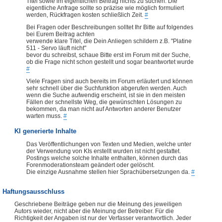
Titel sowie im eigentlichen Beitrag nichts zu suchen. Die
eigentliche Anfrage sollte so präzise wie möglich formuliert
werden, Rückfragen kosten schließlich Zeit.
#
Bei Fragen oder Beschreibungen solltet Ihr Bitte auf folgendes
bei Eurem Beitrag achten
verwende klare Titel, die Dein Anliegen schildern z.B. "Platine
511 - Servo läuft nicht"
bevor du schreibst, schaue Bitte erst im Forum mit der Suche,
ob die Frage nicht schon gestellt und sogar beantwortet wurde
#
Viele Fragen sind auch bereits im Forum erläutert und können
sehr schnell über die Suchfunktion abgerufen werden. Auch
wenn die Suche aufwendig erscheint, ist sie in den meisten
Fällen der schnellste Weg, die gewünschten Lösungen zu
bekommen, da man nicht auf Antworten anderer Benutzer
warten muss.
#
KI generierte Inhalte
Das Veröffentlichungen von Texten und Medien, welche unter
der Verwendung von KIs erstellt wurden ist nicht gestattet.
Postings welche solche Inhalte enthalten, können durch das
Forenmoderationsteam geändert oder gelöscht.
Die einzige Ausnahme stellen hier Sprachübersetzungen da.
#
Haftungsausschluss
Geschriebene Beiträge geben nur die Meinung des jeweiligen
Autors wieder, nicht aber die Meinung der Betreiber. Für die
Richtigkeit der Angaben ist nur der Verfasser verantwortlich. Jeder