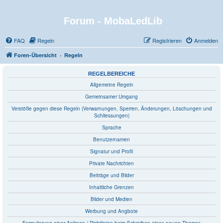
Forum - MobaLedLib
FAQ
Regeln
Registrieren
Anmelden
Foren-Übersicht
Regeln
REGELBEREICHE
Allgemeine Regeln
Gemeinsamer Umgang
Verstöße gegen diese Regeln (Verwarnungen, Sperren, Änderungen, Löschungen und
Schliessungen)
Sprache
Benutzernamen
Signatur und Profil
Private Nachrichten
Beiträge und Bilder
Inhaltliche Grenzen
Bilder und Medien
Werbung und Angbote