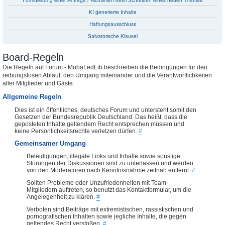
Formulierung einer Anfrage / Richtlinien beim Schreiben eines neuen Themas
KI generierte Inhalte
Haftungsausschluss
Salvatorische Klausel
Board-Regeln
Die Regeln auf Forum - MobaLedLib beschreiben die Bedingungen für den
reibungslosen Ablauf, den Umgang miteinander und die Verantwortlichkeiten
aller Mitglieder und Gäste.
Allgemeine Regeln
Dies ist ein öffentliches, deutsches Forum und untersteht somit den
Gesetzen der Bundesrepublik Deutschland. Das heißt, dass die
geposteten Inhalte geltendem Recht entsprechen müssen und
keine Persönlichkeitsrechte verletzen dürfen.
#
Gemeinsamer Umgang
Beleidigungen, illegale Links und Inhalte sowie sonstige
Störungen der Diskussionen sind zu unterlassen und werden
von den Moderatoren nach Kenntnisnahme zeitnah entfernt.
#
Sollten Probleme oder Unzufriedenheiten mit Team-
Mitgliedern auftreten, so benutzt das Kontaktformular, um die
Angelegenheit zu klären.
#
Verboten sind Beiträge mit extremistischen, rassistischen und
pornografischen Inhalten sowie jegliche Inhalte, die gegen
geltendes Recht verstoßen.
#