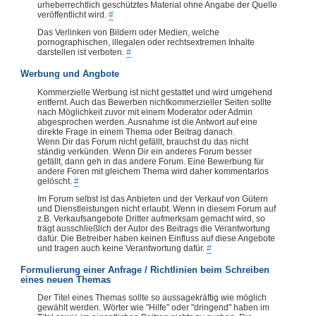
urheberrechtlich geschütztes Material ohne Angabe der Quelle
veröffentlicht wird.
#
Das Verlinken von Bildern oder Medien, welche
pornographischen, illegalen oder rechtsextremen Inhalte
darstellen ist verboten.
#
Werbung und Angbote
Kommerzielle Werbung ist nicht gestattet und wird umgehend
entfernt. Auch das Bewerben nichtkommerzieller Seiten sollte
nach Möglichkeit zuvor mit einem Moderator oder Admin
abgesprochen werden. Ausnahme ist die Antwort auf eine
direkte Frage in einem Thema oder Beitrag danach.
Wenn Dir das Forum nicht gefällt, brauchst du das nicht
ständig verkünden. Wenn Dir ein anderes Forum besser
gefällt, dann geh in das andere Forum. Eine Bewerbung für
andere Foren mit gleichem Thema wird daher kommentarlos
gelöscht.
#
Im Forum selbst ist das Anbieten und der Verkauf von Gütern
und Dienstleistungen nicht erlaubt. Wenn in diesem Forum auf
z.B. Verkaufsangebote Dritter aufmerksam gemacht wird, so
trägt ausschließlich der Autor des Beitrags die Verantwortung
dafür. Die Betreiber haben keinen Einfluss auf diese Angebote
und tragen auch keine Verantwortung dafür.
#
Formulierung einer Anfrage / Richtlinien beim Schreiben
eines neuen Themas
Der Titel eines Themas sollte so aussagekräftig wie möglich
gewählt werden. Wörter wie "Hilfe" oder "dringend" haben im