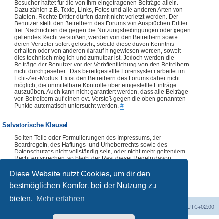
Besucher haftet für die von Ihm eingetragenen Beiträge allein.
Dazu zählen z.B. Texte, Links, Fotos und alle anderen Arten von
Dateien. Rechte Dritter dürfen damit nicht verletzt werden. Der
Benutzer stellt den Betreibern des Forums von Ansprüchen Dritter
frei. Nachrichten die gegen die Nutzungsbedingungen oder gegen
geltendes Recht verstoßen, werden von den Betreibern sowie
deren Vertreter sofort gelöscht, sobald diese davon Kenntnis
erhalten oder von anderen darauf hingewiesen werden, soweit
dies technisch möglich und zumutbar ist. Jedoch werden die
Beiträge der Benutzer vor der Veröffentlichung von den Betreibern
nicht durchgesehen. Das bereitgestellte Forensystem arbeitet im
Echt-Zeit-Modus. Es ist den Betreibern des Forums daher nicht
möglich, die unmittelbare Kontrolle über eingestellte Einträge
auszuüben. Auch kann nicht garantiert werden, dass alle Beiträge
von Betreibern auf einen evt. Verstoß gegen die oben genannten
Punkte automatisch untersucht werden.
#
Salvatorische Klausel
Sollten Teile oder Formulierungen des Impressums, der
Boardregeln, des Haftungs- und Urheberrechts sowie des
Datenschutzes nicht vollständig sein, oder nicht mehr geltendem
Recht entsprechen, so bleibt der Rest dieser Regeln davon
unberührt. Die Verwendung dieser Regeln, vollständig oder
auszugsweise, ist ohne vorherige Abklärung mit dem Forenteam
Diese Website nutzt Cookies, um dir den
nicht zulässig.
#
bestmöglichen Komfort bei der Nutzung zu
bieten.
Mehr erfahren
Foren-Übersicht
Alle Zeiten sind
UTC+02:00