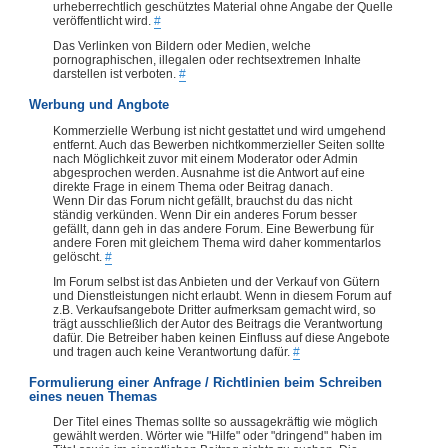
urheberrechtlich geschütztes Material ohne Angabe der Quelle
veröffentlicht wird.
#
Das Verlinken von Bildern oder Medien, welche
pornographischen, illegalen oder rechtsextremen Inhalte
darstellen ist verboten.
#
Werbung und Angbote
Kommerzielle Werbung ist nicht gestattet und wird umgehend
entfernt. Auch das Bewerben nichtkommerzieller Seiten sollte
nach Möglichkeit zuvor mit einem Moderator oder Admin
abgesprochen werden. Ausnahme ist die Antwort auf eine
direkte Frage in einem Thema oder Beitrag danach.
Wenn Dir das Forum nicht gefällt, brauchst du das nicht
ständig verkünden. Wenn Dir ein anderes Forum besser
gefällt, dann geh in das andere Forum. Eine Bewerbung für
andere Foren mit gleichem Thema wird daher kommentarlos
gelöscht.
#
Im Forum selbst ist das Anbieten und der Verkauf von Gütern
und Dienstleistungen nicht erlaubt. Wenn in diesem Forum auf
z.B. Verkaufsangebote Dritter aufmerksam gemacht wird, so
trägt ausschließlich der Autor des Beitrags die Verantwortung
dafür. Die Betreiber haben keinen Einfluss auf diese Angebote
und tragen auch keine Verantwortung dafür.
#
Formulierung einer Anfrage / Richtlinien beim Schreiben
eines neuen Themas
Der Titel eines Themas sollte so aussagekräftig wie möglich
gewählt werden. Wörter wie "Hilfe" oder "dringend" haben im