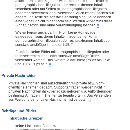
attackieren. In der Signatur, wie in den Posts keine Texte mit
pornographischen, illegalen oder rechtsextremen Inhalt
schreiben oder auf Seiten mit pornographischen, illegalen
oder rechtsextremen Inhalt verweisen. Auch keine Attacken auf
andere und Texte die sonstwie anstößig sind. Sollte dennoch
eine Signatur nicht in der norm sein, werden wir Admins diese
Signatur sofort, und ohne Vorankündigung löschen!
#
Wie im Forum auch, darf im Profil keine Homepage
eingetragen sein, deren Inhalte in irgendeiner Form
pornographischen, illegalen oder rechtsextremen Inhalt oder
sonstwie anstößige Inhalte enthält.
#
Es dürfen keine Bilder mit pornographischen, illegalen oder
rechtsextremen Inhalt oder sonstwie anstößige Bilder
verwendet werden. Das Avatarbild darf nicht größer als 25kb
und 120x120px sein.
#
Private Nachrichten
Private Nachrichten sind ausschließlich für private bzw. nicht-
öffentliche Themen gedacht. Supportanfragen werden nicht in
privaten Nachrichten diskutiert (dazu gehören u.a. Aufforderungen
bestimmte Anfragen in Themen zu beantworten ). Das Versenden
von Werbung per privater Nachrichten ist verboten.
#
Beiträge und Bilder
Inhaltliche Grenzen
keine Links oder Bilder zu
rechtsextremen/illegalen/pornographischen Seiten
#