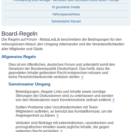
Formulierung einer Anfrage / Richtlinien beim Schreiben eines neuen Themas
KI generierte Inhalte
Haftungsausschluss
Salvatorische Klausel
Board-Regeln
Die Regeln auf Forum - MobaLedLib beschreiben die Bedingungen für den
reibungslosen Ablauf, den Umgang miteinander und die Verantwortlichkeiten
aller Mitglieder und Gäste.
Allgemeine Regeln
Dies ist ein öffentliches, deutsches Forum und untersteht somit den
Gesetzen der Bundesrepublik Deutschland. Das heißt, dass die
geposteten Inhalte geltendem Recht entsprechen müssen und
keine Persönlichkeitsrechte verletzen dürfen.
#
Gemeinsamer Umgang
Beleidigungen, illegale Links und Inhalte sowie sonstige
Störungen der Diskussionen sind zu unterlassen und werden
von den Moderatoren nach Kenntnisnahme zeitnah entfernt.
#
Sollten Probleme oder Unzufriedenheiten mit Team-
Mitgliedern auftreten, so benutzt das Kontaktformular, um die
Angelegenheit zu klären.
#
Verboten sind Beiträge mit extremistischen, rassistischen und
pornografischen Inhalten sowie jegliche Inhalte, die gegen
geltendes Recht verstoßen.
#