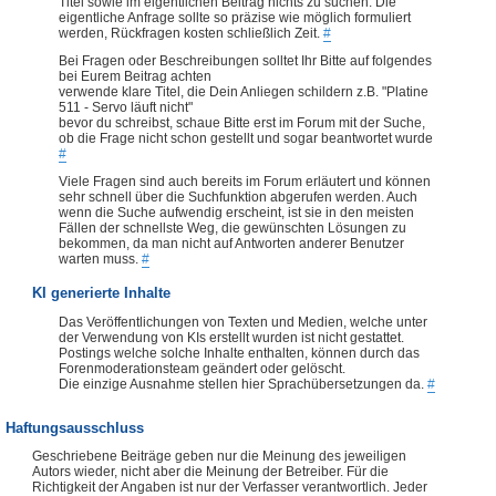
Titel sowie im eigentlichen Beitrag nichts zu suchen. Die
eigentliche Anfrage sollte so präzise wie möglich formuliert
werden, Rückfragen kosten schließlich Zeit.
#
Bei Fragen oder Beschreibungen solltet Ihr Bitte auf folgendes
bei Eurem Beitrag achten
verwende klare Titel, die Dein Anliegen schildern z.B. "Platine
511 - Servo läuft nicht"
bevor du schreibst, schaue Bitte erst im Forum mit der Suche,
ob die Frage nicht schon gestellt und sogar beantwortet wurde
#
Viele Fragen sind auch bereits im Forum erläutert und können
sehr schnell über die Suchfunktion abgerufen werden. Auch
wenn die Suche aufwendig erscheint, ist sie in den meisten
Fällen der schnellste Weg, die gewünschten Lösungen zu
bekommen, da man nicht auf Antworten anderer Benutzer
warten muss.
#
KI generierte Inhalte
Das Veröffentlichungen von Texten und Medien, welche unter
der Verwendung von KIs erstellt wurden ist nicht gestattet.
Postings welche solche Inhalte enthalten, können durch das
Forenmoderationsteam geändert oder gelöscht.
Die einzige Ausnahme stellen hier Sprachübersetzungen da.
#
Haftungsausschluss
Geschriebene Beiträge geben nur die Meinung des jeweiligen
Autors wieder, nicht aber die Meinung der Betreiber. Für die
Richtigkeit der Angaben ist nur der Verfasser verantwortlich. Jeder