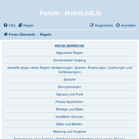
Forum - MobaLedLib
FAQ
Regeln
Registrieren
Anmelden
Foren-Übersicht
Regeln
REGELBEREICHE
Allgemeine Regeln
Gemeinsamer Umgang
Verstöße gegen diese Regeln (Verwarnungen, Sperren, Änderungen, Löschungen und
Schliessungen)
Sprache
Benutzernamen
Signatur und Profil
Private Nachrichten
Beiträge und Bilder
Inhaltliche Grenzen
Bilder und Medien
Werbung und Angbote