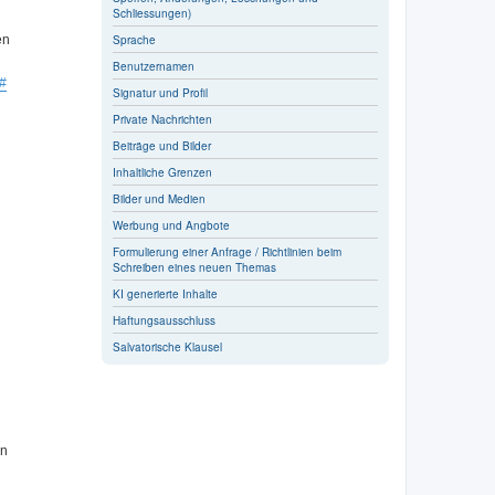
Schliessungen)
Sprache
en
Benutzernamen
#
Signatur und Profil
Private Nachrichten
Beiträge und Bilder
Inhaltliche Grenzen
Bilder und Medien
Werbung und Angbote
Formulierung einer Anfrage / Richtlinien beim
Schreiben eines neuen Themas
KI generierte Inhalte
Haftungsausschluss
Salvatorische Klausel
en