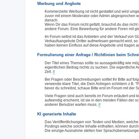
Werbung und Angbote
Kommerzielle Werbung ist nicht gestattet und wird umge
zuvor mit einem Moderator oder Admin abgesprochen wer
danach.
Wenn Dir das Forum nicht gefällt, brauchst du das nich
andere Forum. Eine Bewerbung für andere Foren mit g
Im Forum selbst ist das Anbieten und der Verkauf von G
Verkaufsangebote Dritter aufmerksam gemacht wird, so tr
haben keinen Einfluss auf diese Angebote und tragen a
Formulierung einer Anfrage / Richtlinien beim Schr
Der Titel eines Themas sollte so aussagekräftig wie mög
eigentlichen Beitrag nichts zu suchen. Die eigentliche A
Zeit.
#
Bei Fragen oder Beschreibungen solltet Ihr Bitte auf fo
verwende klare Titel, die Dein Anliegen schildern z.B. "Pl
bevor du schreibst, schaue Bitte erst im Forum mit der 
Viele Fragen sind auch bereits im Forum erläutert und
aufwendig erscheint, ist sie in den meisten Fällen de
anderer Benutzer warten muss.
#
KI generierte Inhalte
Das Veröffentlichungen von Texten und Medien, welche un
Postings welche solche Inhalte enthalten, können durc
Die einzige Ausnahme stellen hier Sprachübersetzunge