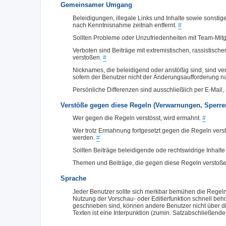
Gemeinsamer Umgang
Beleidigungen, illegale Links und Inhalte sowie sonst
nach Kenntnisnahme zeitnah entfernt.
#
Sollten Probleme oder Unzufriedenheiten mit Team-Mitgl
Verboten sind Beiträge mit extremistischen, rassistisch
verstoßen.
#
Nicknames, die beleidigend oder anstößig sind, sind v
sofern der Benutzer nicht der Änderungsaufforderung 
Persönliche Differenzen sind ausschließlich per E-Mai
Verstöße gegen diese Regeln (Verwarnungen, Sperr
Wer gegen die Regeln verstösst, wird ermahnt.
#
Wer trotz Ermahnung fortgesetzt gegen die Regeln vers
werden.
#
Sollten Beiträge beleidigende ode rechtswidrige Inhalte
Themen und Beiträge, die gegen diese Regeln verstoße
Sprache
Jeder Benutzer sollte sich merkbar bemühen die Regeln
Nutzung der Vorschau- oder Editierfunktion schnell beho
geschrieben sind, können andere Benutzer nicht über di
Texten ist eine Interpunktion (zumin. Satzabschließend