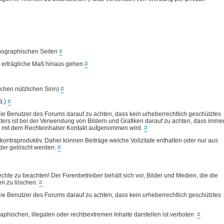
rnographischen Seiten
#
as erträgliche Maß hinaus gehen
#
chen nützlichen Sinn)
#
ä.)
#
ie Benutzer des Forums darauf zu achten, dass kein urheberrechtlich geschütztes
iters ist bei der Verwendung von Bildern und Grafiken darauf zu achten, dass imme
r mit dem Rechteinhaber Kontakt aufgenommen wird.
#
kontraproduktiv. Daher können Beiträge welche Vollzitate enthalten oder nur aus
oder gelöscht werden.
#
echte zu beachten! Der Forenbetreiber behält sich vor, Bilder und Medien, die die
en zu löschen.
#
ie Benutzer des Forums darauf zu achten, dass kein urheberrechtlich geschütztes
phischen, illegalen oder rechtsextremen Inhalte darstellen ist verboten.
#