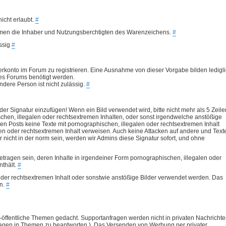
icht erlaubt.
#
mmen die Inhaber und Nutzungsberchtigten des Warenzeichens.
#
ssig
#
zerkonto im Forum zu registrieren. Eine Ausnahme von dieser Vorgabe bilden ledigl
des Forums benötigt werden.
dere Person ist nicht zulässig.
#
der Signatur einzufügen! Wenn ein Bild verwendet wird, bitte nicht mehr als 5 Zeile
schen, illegalen oder rechtsextremen Inhalten, oder sonst irgendwelche anstößige
 den Posts keine Texte mit pornographischen, illegalen oder rechtsextremen Inhalt
len oder rechtsextremen Inhalt verweisen. Auch keine Attacken auf andere und Text
r nicht in der norm sein, werden wir Admins diese Signatur sofort, und ohne
tragen sein, deren Inhalte in irgendeiner Form pornographischen, illegalen oder
nthält.
#
 oder rechtsextremen Inhalt oder sonstwie anstößige Bilder verwendet werden. Das
in.
#
cht-öffentliche Themen gedacht. Supportanfragen werden nicht in privaten Nachricht
fragen in Themen zu beantworten ). Das Versenden von Werbung per privater