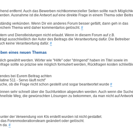
hend entfernt. Auch das Bewerben nichtkommerzieller Seiten sollte nach Möglichke
den. Ausnahme ist die Antwort auf eine direkte Frage in einem Thema oder Beitr
t ständig verkünden. Wenn Dir ein anderes Forum besser gefällt, dann geh in das
leichem Thema wird daher kommentarlos gelöscht.
#
ütern und Dienstleistungen nicht erlaubt. Wenn in diesem Forum auf z.B.
ägt ausschließlich der Autor des Beitrags die Verantwortung dafür. Die Betreiber
uch keine Verantwortung dafür.
#
eiben eines neuen Themas
lich gewählt werden. Wörter wie "Hilfe" oder "dringend" haben im Titel sowie im
nfrage sollte so präzise wie möglich formuliert werden, Rückfragen kosten schließli
lgendes bei Eurem Beitrag achten
atine 511 - Servo läuft nicht"
Suche, ob die Frage nicht schon gestellt und sogar beantwortet wurde
#
 können sehr schnell über die Suchfunktion abgerufen werden. Auch wenn die Such
r schnellste Weg, die gewünschten Lösungen zu bekommen, da man nicht auf Antwor
ter der Verwendung von KIs erstellt wurden ist nicht gestattet.
h das Forenmoderationsteam geändert oder gelöscht.
n da.
#