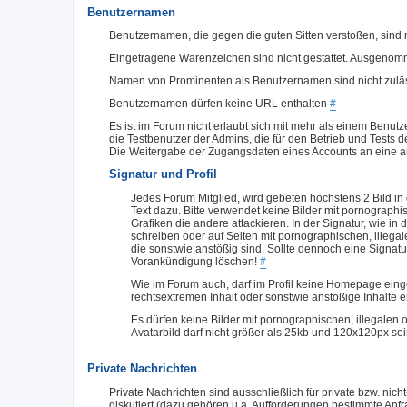
Benutzernamen
Benutzernamen, die gegen die guten Sitten verstoßen, sind n
Eingetragene Warenzeichen sind nicht gestattet. Ausgeno
Namen von Prominenten als Benutzernamen sind nicht zulä
Benutzernamen dürfen keine URL enthalten
#
Es ist im Forum nicht erlaubt sich mit mehr als einem Benut
die Testbenutzer der Admins, die für den Betrieb und Tests 
Die Weitergabe der Zugangsdaten eines Accounts an eine an
Signatur und Profil
Jedes Forum Mitglied, wird gebeten höchstens 2 Bild in 
Text dazu. Bitte verwendet keine Bilder mit pornographi
Grafiken die andere attackieren. In der Signatur, wie in
schreiben oder auf Seiten mit pornographischen, illega
die sonstwie anstößig sind. Sollte dennoch eine Signatu
Vorankündigung löschen!
#
Wie im Forum auch, darf im Profil keine Homepage einge
rechtsextremen Inhalt oder sonstwie anstößige Inhalte e
Es dürfen keine Bilder mit pornographischen, illegalen
Avatarbild darf nicht größer als 25kb und 120x120px se
Private Nachrichten
Private Nachrichten sind ausschließlich für private bzw. ni
diskutiert (dazu gehören u.a. Aufforderungen bestimmte An