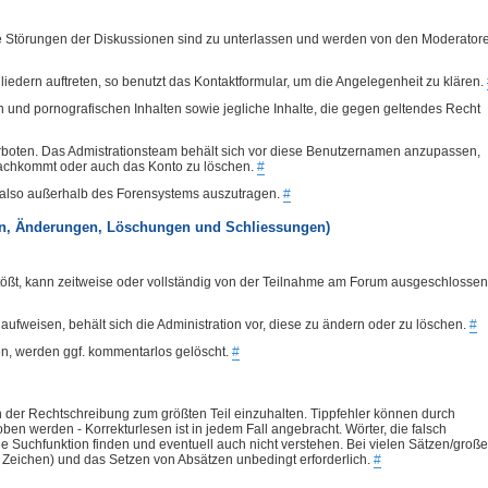
ige Störungen der Diskussionen sind zu unterlassen und werden von den Moderator
iedern auftreten, so benutzt das Kontaktformular, um die Angelegenheit zu klären.
en und pornografischen Inhalten sowie jegliche Inhalte, die gegen geltendes Recht
erboten. Das Admistrationsteam behält sich vor diese Benutzernamen anzupassen,
nachkommt oder auch das Konto zu löschen.
#
l, also außerhalb des Forensystems auszutragen.
#
en, Änderungen, Löschungen und Schliessungen)
tößt, kann zeitweise oder vollständig von der Teilnahme am Forum ausgeschlossen
 aufweisen, behält sich die Administration vor, diese zu ändern oder zu löschen.
#
n, werden ggf. kommentarlos gelöscht.
#
 der Rechtschreibung zum größten Teil einzuhalten. Tippfehler können durch
ben werden - Korrekturlesen ist in jedem Fall angebracht. Wörter, die falsch
e Suchfunktion finden und eventuell auch nicht verstehen. Bei vielen Sätzen/groß
e Zeichen) und das Setzen von Absätzen unbedingt erforderlich.
#